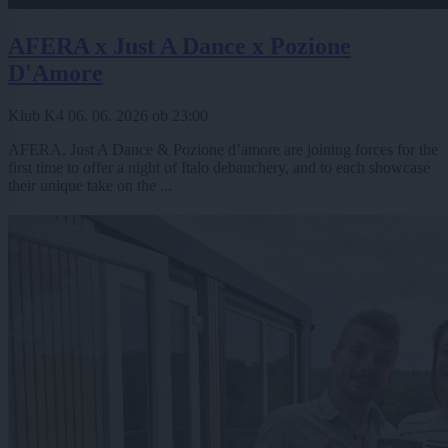
AFERA x Just A Dance x Pozione
D'Amore
Klub K4
06. 06. 2026
ob
23:00
AFERA, Just A Dance & Pozione d’amore are joining forces for the
first time to offer a night of Italo debauchery, and to each showcase
their unique take on the ...