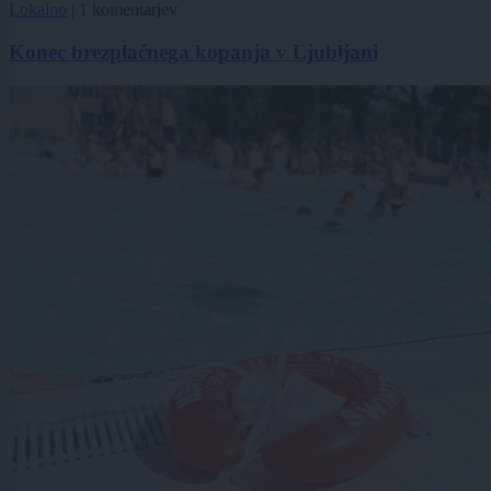
Lokalno
|
1 komentarjev
Konec brezplačnega kopanja v Ljubljani