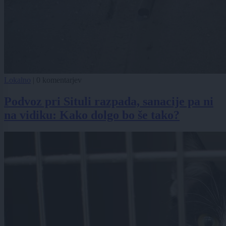
Lokalno
|
0 komentarjev
Podvoz pri Situli razpada, sanacije pa ni
na vidiku: Kako dolgo bo še tako?