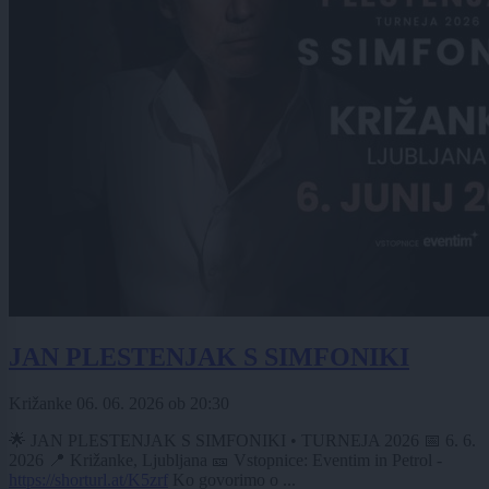
JAN PLESTENJAK S SIMFONIKI
Križanke
06. 06. 2026
ob
20:30
🌟 JAN PLESTENJAK S SIMFONIKI • TURNEJA 2026 📅 6. 6.
2026 📍 Križanke, Ljubljana 🎫 Vstopnice: Eventim in Petrol -
https://shorturl.at/K5zrf
Ko govorimo o ...