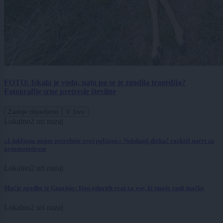
FOTO: Iskala je vodo, nato pa se je zgodila tragedija?
Fotografije srne pretresle številne
Zadnje objavljeno
V živo
Lokalno
2 uri nazaj
»Ljubljana nujno potrebuje svoj poligon.« Nekdanji dirkač razkril načrt za
avtomotodrom
Lokalno
2 uri nazaj
Mačje zgodbe iz Gmajnic: Dan odprtih vrat za vse, ki imajo radi mačke
Lokalno
2 uri nazaj