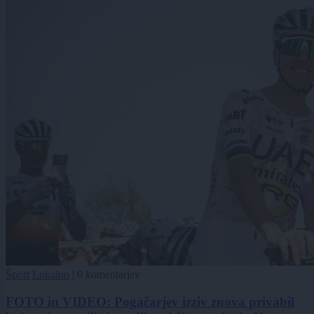
Šport
Lokalno
|
0 komentarjev
FOTO in VIDEO: Pogačarjev izziv znova privabil