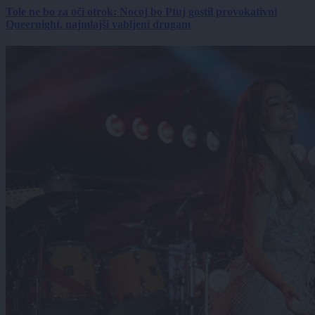
Tole ne bo za oči otrok: Nocoj bo Ptuj gostil provokativni
Queernight, najmlajši vabljeni drugam