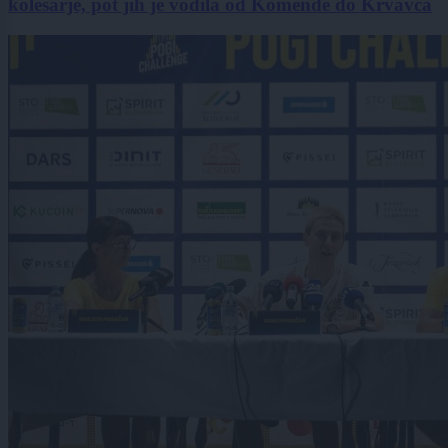
kolesarje, pot jih je vodila od Komende do Krvavca