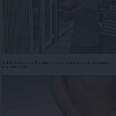
VIDEO: Kavarna Platana na Goričkem pozornost pritegnila s
kratkimi videi