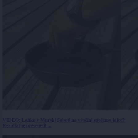
VIDEO: Lahko v Murski Soboti na vročini spečemo jajce?
Rezultat je presenetil ...