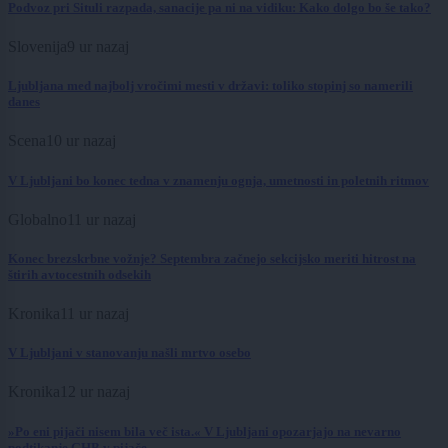
Podvoz pri Situli razpada, sanacije pa ni na vidiku: Kako dolgo bo še tako?
Slovenija
9 ur nazaj
Ljubljana med najbolj vročimi mesti v državi: toliko stopinj so namerili
danes
Scena
10 ur nazaj
V Ljubljani bo konec tedna v znamenju ognja, umetnosti in poletnih ritmov
Globalno
11 ur nazaj
Konec brezskrbne vožnje? Septembra začnejo sekcijsko meriti hitrost na
štirih avtocestnih odsekih
Kronika
11 ur nazaj
V Ljubljani v stanovanju našli mrtvo osebo
Kronika
12 ur nazaj
»Po eni pijači nisem bila več ista.« V Ljubljani opozarjajo na nevarno
podtikanje GHB v pijače