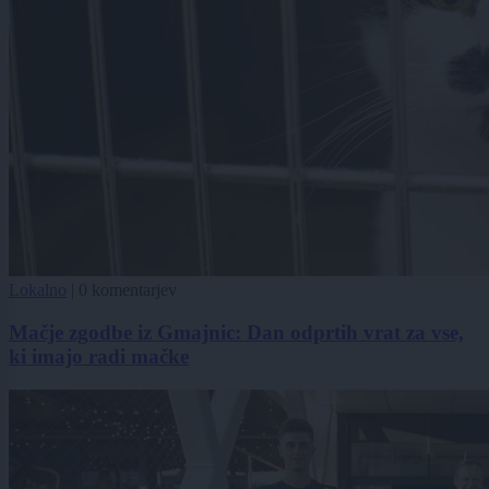
Lokalno
|
0 komentarjev
Mačje zgodbe iz Gmajnic: Dan odprtih vrat za vse,
ki imajo radi mačke