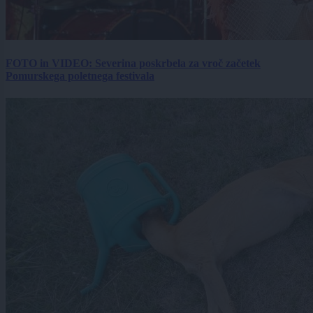
FOTO in VIDEO: Severina poskrbela za vroč začetek
Pomurskega poletnega festivala