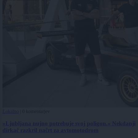
Lokalno
|
0 komentarjev
»Ljubljana nujno potrebuje svoj poligon.« Nekdanji
dirkač razkril načrt za avtomotodrom