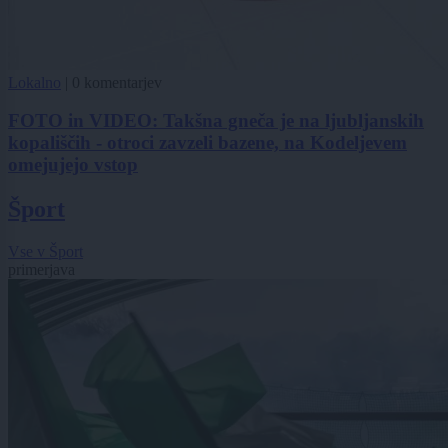
Lokalno
|
0 komentarjev
FOTO in VIDEO: Takšna gneča je na ljubljanskih
kopališčih - otroci zavzeli bazene, na Kodeljevem
omejujejo vstop
Šport
Vse v Šport
primerjava