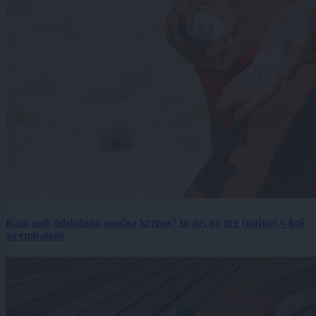
Kam sodi odslužena sončna krema? In ne, ne gre (nujno) v koš
za embalažo