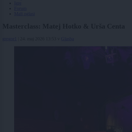
Igre
Forum
Mali oglasi
Masterclass: Matej Hotko & Urša Centa
gregor1
|
24. maj 2026 13:53
v
Glasba