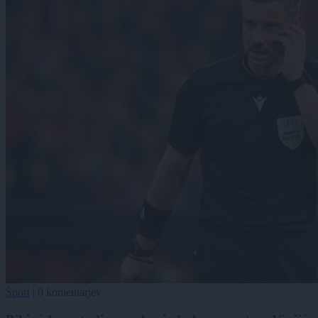
Šport
|
0 komentarjev