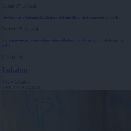
Lokalno
7 ur nazaj
Novi mural »Najemniška kletka« ob Kinu Šiška skriva močno sporočilo
Turizem
15 ur nazaj
Prihajajo nočne prepovedi prodaje alkohola na Hrvaškem, v teh krajih že
velja
Prikaži več
Lokalno
Vse v Lokalno
GROZNI PRIZORI