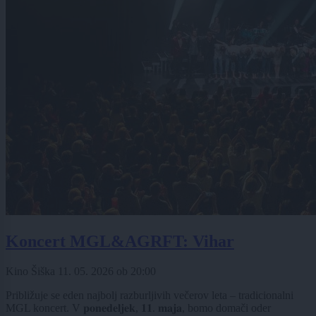
Koncert MGL&AGRFT: Vihar
Kino Šiška
11. 05. 2026
ob
20:00
Približuje se eden najbolj razburljivih večerov leta – tradicionalni
MGL koncert. V 𝐩𝐨𝐧𝐞𝐝𝐞𝐥𝐣𝐞𝐤, 𝟏𝟏. 𝐦𝐚𝐣𝐚, bomo domači oder