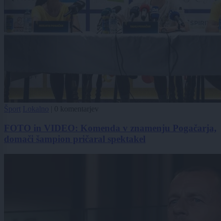
Šport
Lokalno
|
0 komentarjev
FOTO in VIDEO: Komenda v znamenju Pogačarja,
domači šampion pričaral spektakel