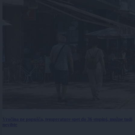
Vročina ne popušča, temperature spet do 36 stopinj, možne tudi
nevihte