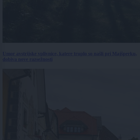
Umor avstrijske vplivnice, katere truplo so našli pri Majšperku,
dobiva nove razsežnosti