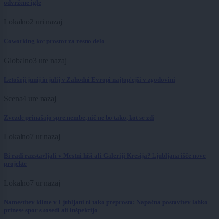
odvržene igle
Lokalno
2 uri nazaj
Coworking kot prostor za resno delo
Globalno
3 ure nazaj
Letošnji junij in julij v Zahodni Evropi najtoplejši v zgodovini
Scena
4 ure nazaj
Zvezde prinašajo spremembe, nič ne bo tako, kot se zdi
Lokalno
7 ur nazaj
Bi radi razstavljali v Mestni hiši ali Galeriji Kresija? Ljubljana išče nove
projekte
Lokalno
7 ur nazaj
Namestitev klime v Ljubljani ni tako preprosta: Napačna postavitev lahko
prinese spor s sosedi ali inšpekcijo