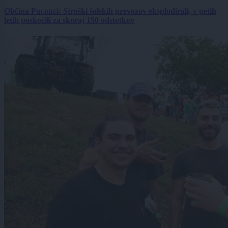
Občina Puconci: Stroški šolskih prevozov eksplodirali, v petih
letih poskočili za skoraj 150 odstotkov