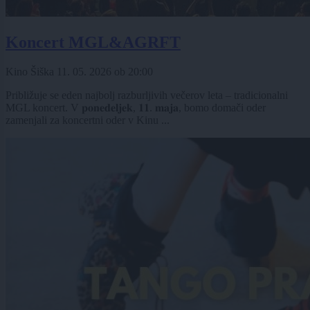
Koncert MGL&AGRFT
Kino Šiška
11. 05. 2026
ob
20:00
Približuje se eden najbolj razburljivih večerov leta – tradicionalni
MGL koncert. V 𝐩𝐨𝐧𝐞𝐝𝐞𝐥𝐣𝐞𝐤, 𝟏𝟏. 𝐦𝐚𝐣𝐚, bomo domači oder
zamenjali za koncertni oder v Kinu ...