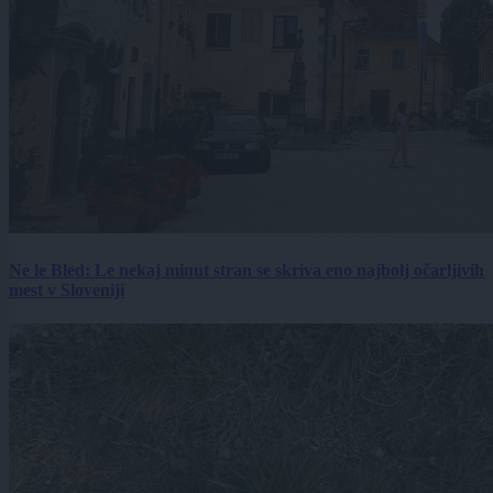
Ne le Bled: Le nekaj minut stran se skriva eno najbolj očarljivih
mest v Sloveniji