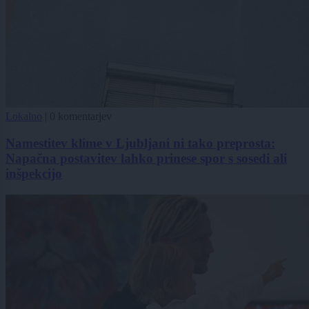
Lokalno
|
0 komentarjev
Namestitev klime v Ljubljani ni tako preprosta:
Napačna postavitev lahko prinese spor s sosedi ali
inšpekcijo