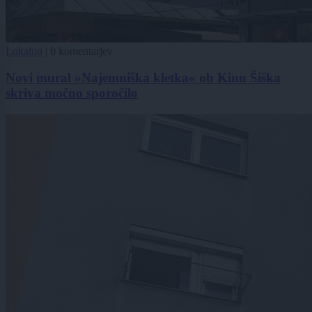
Lokalno
|
0 komentarjev
Novi mural »Najemniška kletka« ob Kinu Šiška
skriva močno sporočilo