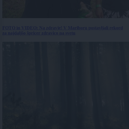
FOTO in VIDEO: Na zdravje! V Mariboru postavljali rekord
za najdaljšo špricer zdravico na svetu