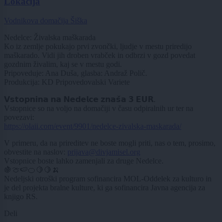
Lokacija
Vodnikova domačija Šiška
Nedelce: Živalska maškarada
Ko iz zemlje pokukajo prvi zvončki, ljudje v mestu priredijo
maškarado. Vidi jih droben vrabček in odbrzi v gozd povedat
gozdnim živalim, kaj se v mestu godi.
Pripoveduje: Ana Duša, glasba: Andraž Polič.
Produkcija: KD Pripovedovalski Variete
𝗩𝘀𝘁𝗼𝗽𝗻𝗶𝗻𝗮 𝗻𝗮 𝗡𝗲𝗱𝗲𝗹𝗰𝗲 𝘇𝗻𝗮𝘀̌𝗮 𝟯 𝗘𝗨𝗥.
Vstopnice so na voljo na domačiji v času odpiralnih ur ter na
povezavi:
https://olaii.com/event/9901/nedelce-zivalska-maskarada/
V primeru, da na prireditev ne boste mogli priti, nas o tem, prosimo,
obvestite na naslov:
prijava@divjamisel.org
Vstopnice boste lahko zamenjali za druge Nedelce.
🍇🍈🍉🍊🍋🍋‍🍌
Nedeljski otroški program sofinancira MOL-Oddelek za kulturo in
je del projekta bralne kulture, ki ga sofinancira Javna agencija za
knjigo RS.
Deli