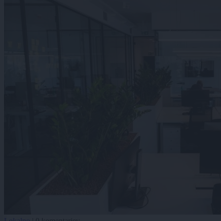
Lokalno
|
0 komentarjev