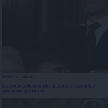
Šport
|
0 komentarjev
Čeferin na čelu evropskega upora: grozi bojkot
svetovnega prvenstva