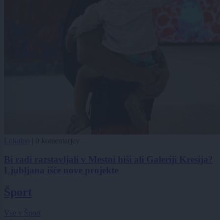
Lokalno
|
0 komentarjev
Bi radi razstavljali v Mestni hiši ali Galeriji Kresija?
Ljubljana išče nove projekte
Šport
Vse v Šport