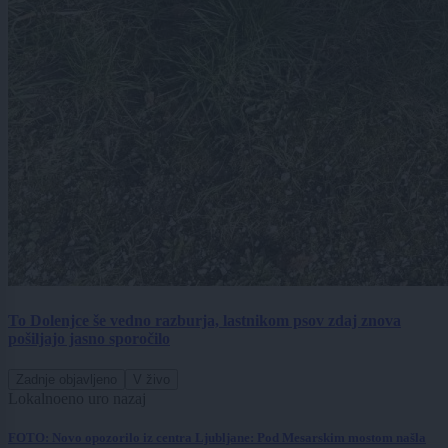
To Dolenjce še vedno razburja, lastnikom psov zdaj znova
pošiljajo jasno sporočilo
Zadnje objavljeno
V živo
Lokalno
eno uro nazaj
FOTO: Novo opozorilo iz centra Ljubljane: Pod Mesarskim mostom našla