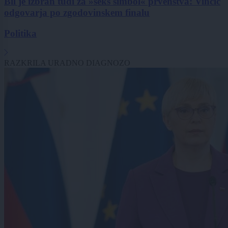
Bil je izbran tudi za »seks simbol« prvenstva: Vinčić
odgovarja po zgodovinskem finalu
Politika
RAZKRILA URADNO DIAGNOZO