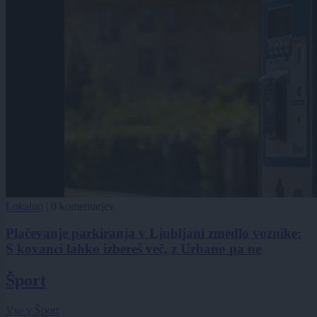
Lokalno
|
0 komentarjev
Plačevanje parkiranja v Ljubljani zmedlo voznike:
S kovanci lahko izbereš več, z Urbano pa ne
Šport
Vse v Šport