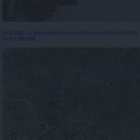
Ne le Bled: Le nekaj minut stran se skriva eno najbolj očarljivih
mest v Sloveniji