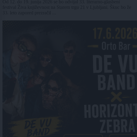
Od 12. do 19. junija 2026 se bo odvijal 33. literarno-glasbeni
festival Živa književnost na Starem trgu 21 v Ljubljani. Škuc bo že
33. leto zapored prezračil ...