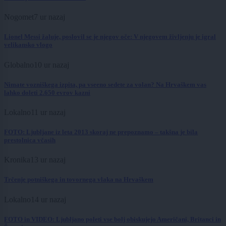
Nogomet
7 ur nazaj
Lionel Messi žaluje, poslovil se je njegov oče: V njegovem življenju je igral
velikansko vlogo
Globalno
10 ur nazaj
Nimate vozniškega izpita, pa vseeno sedete za volan? Na Hrvaškem vas
lahko doleti 2.650 evrov kazni
Lokalno
11 ur nazaj
FOTO: Ljubljane iz leta 2013 skoraj ne prepoznamo – takšna je bila
prestolnica včasih
Kronika
13 ur nazaj
Trčenje potniškega in tovornega vlaka na Hrvaškem
Lokalno
14 ur nazaj
FOTO in VIDEO: Ljubljano poleti vse bolj obiskujejo Američani, Britanci in