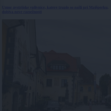
Umor avstrijske vplivnice, katere truplo so našli pri Majšperku,
dobiva nove razsežnosti