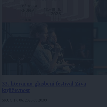
33. literarno-glasbeni festival Živa
književnost
ŠKUC
17. 06. 2026
ob
20:00