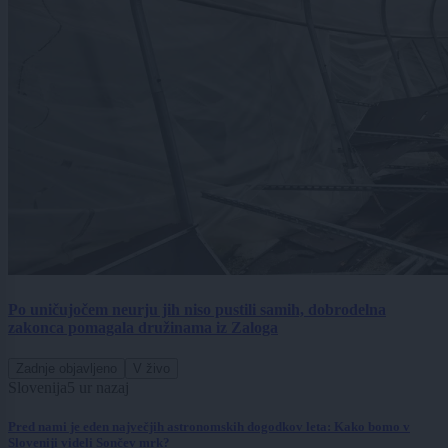
Po uničujočem neurju jih niso pustili samih, dobrodelna
zakonca pomagala družinama iz Zaloga
Zadnje objavljeno
V živo
Slovenija
5 ur nazaj
Pred nami je eden največjih astronomskih dogodkov leta: Kako bomo v
Sloveniji videli Sončev mrk?