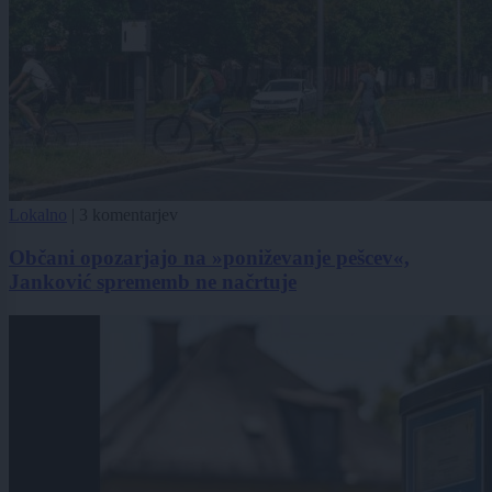
Lokalno
|
3 komentarjev
Občani opozarjajo na »poniževanje pešcev«,
Janković sprememb ne načrtuje