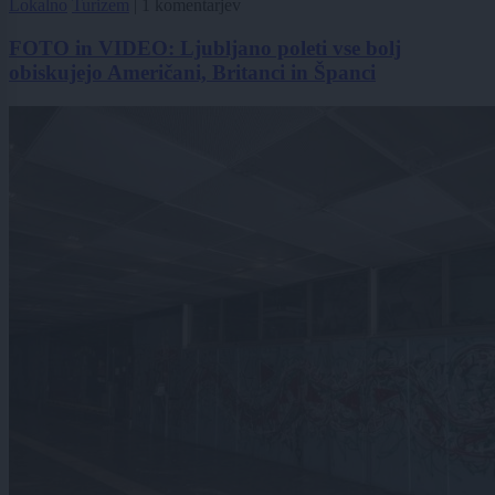
Lokalno
Turizem
|
1 komentarjev
FOTO in VIDEO: Ljubljano poleti vse bolj
obiskujejo Američani, Britanci in Španci