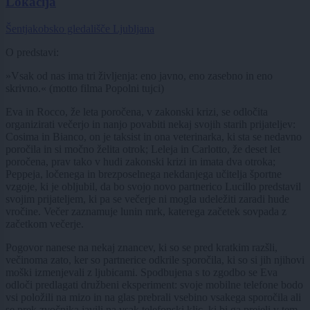
Lokacija
Šentjakobsko gledališče Ljubljana
O predstavi:
»Vsak od nas ima tri življenja: eno javno, eno zasebno in eno
skrivno.« (motto filma Popolni tujci)
Eva in Rocco, že leta poročena, v zakonski krizi, se odločita
organizirati večerjo in nanjo povabiti nekaj svojih starih prijateljev:
Cosima in Bianco, on je taksist in ona veterinarka, ki sta se nedavno
poročila in si močno želita otrok; Leleja in Carlotto, že deset let
poročena, prav tako v hudi zakonski krizi in imata dva otroka;
Peppeja, ločenega in brezposelnega nekdanjega učitelja športne
vzgoje, ki je obljubil, da bo svojo novo partnerico Lucillo predstavil
svojim prijateljem, ki pa se večerje ni mogla udeležiti zaradi hude
vročine. Večer zaznamuje lunin mrk, katerega začetek sovpada z
začetkom večerje.
Pogovor nanese na nekaj znancev, ki so se pred kratkim razšli,
večinoma zato, ker so partnerice odkrile sporočila, ki so si jih njihovi
moški izmenjevali z ljubicami. Spodbujena s to zgodbo se Eva
odloči predlagati družbeni eksperiment: svoje mobilne telefone bodo
vsi položili na mizo in na glas prebrali vsebino vsakega sporočila ali
se prek zvočnika javili na vsak telefonski klic, ki bi ga prejeli v tem