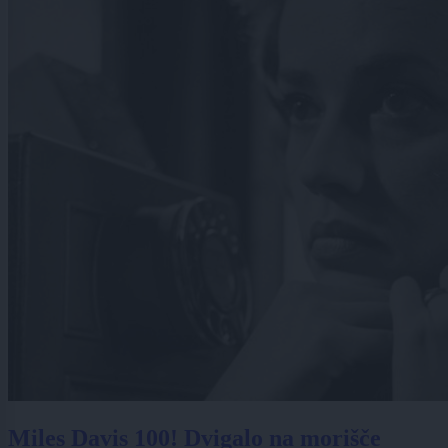
Miles Davis 100! Dvigalo na morišče