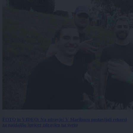
FOTO in VIDEO: Na zdravje! V Mariboru postavljali rekord
za najdaljšo špricer zdravico na svetu