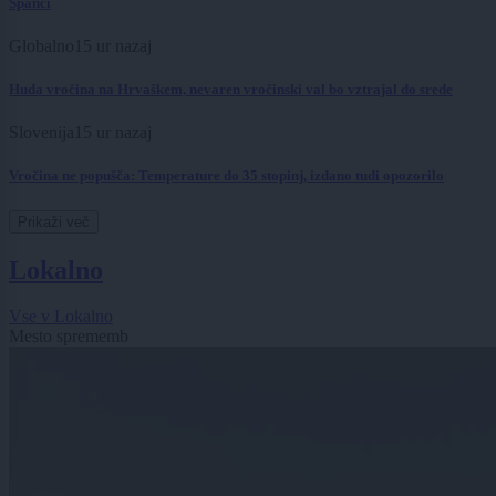
Španci
Globalno
15 ur nazaj
Huda vročina na Hrvaškem, nevaren vročinski val bo vztrajal do srede
Slovenija
15 ur nazaj
Vročina ne popušča: Temperature do 35 stopinj, izdano tudi opozorilo
Prikaži več
Lokalno
Vse v Lokalno
Mesto sprememb