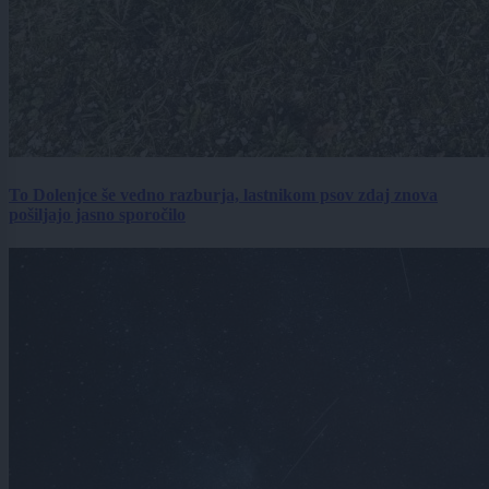
To Dolenjce še vedno razburja, lastnikom psov zdaj znova
pošiljajo jasno sporočilo