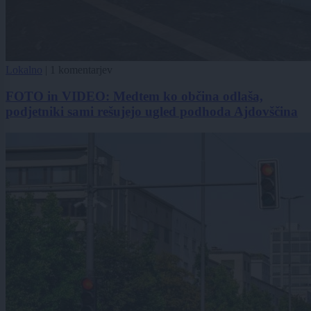
Lokalno
|
1 komentarjev
FOTO in VIDEO: Medtem ko občina odlaša,
podjetniki sami rešujejo ugled podhoda Ajdovščina