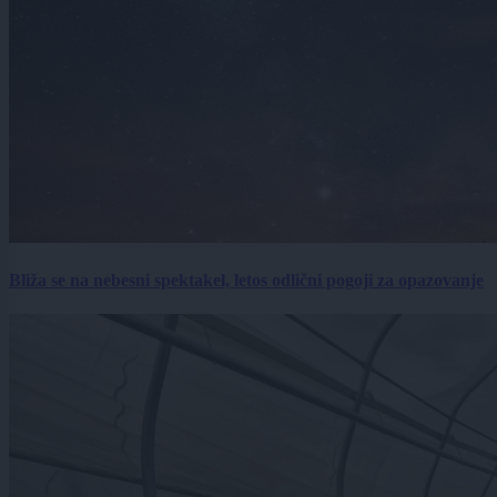
Bliža se na nebesni spektakel, letos odlični pogoji za opazovanje