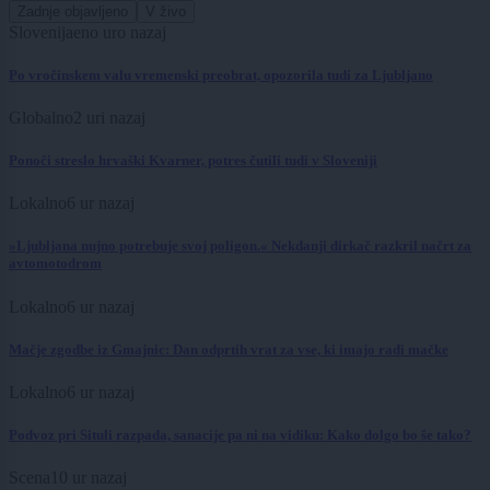
Zadnje objavljeno
V živo
Slovenija
eno uro nazaj
Po vročinskem valu vremenski preobrat, opozorila tudi za Ljubljano
Globalno
2 uri nazaj
Ponoči streslo hrvaški Kvarner, potres čutili tudi v Sloveniji
Lokalno
6 ur nazaj
»Ljubljana nujno potrebuje svoj poligon.« Nekdanji dirkač razkril načrt za
avtomotodrom
Lokalno
6 ur nazaj
Mačje zgodbe iz Gmajnic: Dan odprtih vrat za vse, ki imajo radi mačke
Lokalno
6 ur nazaj
Podvoz pri Situli razpada, sanacije pa ni na vidiku: Kako dolgo bo še tako?
Scena
10 ur nazaj