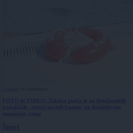
Lokalno
|
0 komentarjev
FOTO in VIDEO: Takšna gneča je na ljubljanskih
kopališčih - otroci zavzeli bazene, na Kodeljevem
omejujejo vstop
Šport