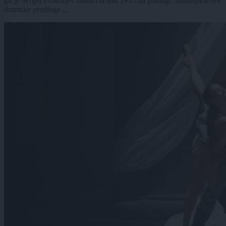
ga je Sergej Prokofjev zasnoval leta 1935 na podlagi Shakespearove
dramske predloge ...