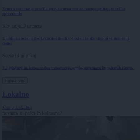
Venera spreminja pravila igre, za nekatera znamenja prihajajo velike
spremembe
Slovenija
13 ur nazaj
Ljubljana med najbolj vročimi mesti v državi: toliko stopinj so namerili
danes
Scena
14 ur nazaj
V Ljubljani bo konec tedna v znamenju ognja, umetnosti in poletnih ritmov
Prikaži več
Lokalno
Vse v Lokalno
nevaren za pešce in kolesarje?