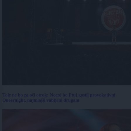
Tole ne bo za oči otrok: Nocoj bo Ptuj gostil provokativni
Queernight, najmlajši vabljeni drugam