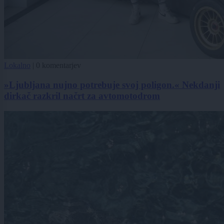
Lokalno
|
0 komentarjev
»Ljubljana nujno potrebuje svoj poligon.« Nekdanji
dirkač razkril načrt za avtomotodrom