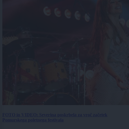
FOTO in VIDEO: Severina poskrbela za vroč začetek
Pomurskega poletnega festivala