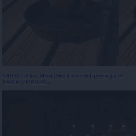
VIDEO: Lahko v Murski Soboti na vročini spečemo jajce?
Rezultat je presenetil ...