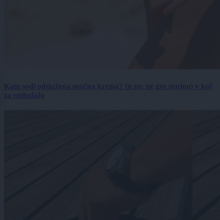
Kam sodi odslužena sončna krema? In ne, ne gre (nujno) v koš
za embalažo