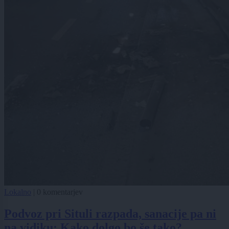
Lokalno
|
0 komentarjev
Podvoz pri Situli razpada, sanacije pa ni
na vidiku: Kako dolgo bo še tako?