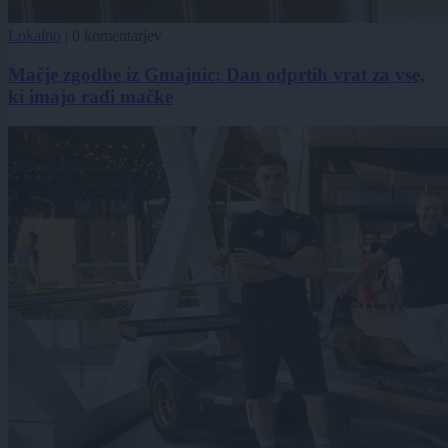
Lokalno
|
0 komentarjev
Mačje zgodbe iz Gmajnic: Dan odprtih vrat za vse,
ki imajo radi mačke