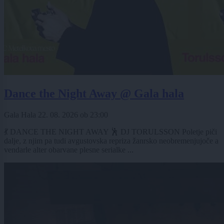
Dance the Night Away @ Gala hala
Gala Hala
22. 08. 2026
ob
23:00
💃 DANCE THE NIGHT AWAY 🕺 DJ TORULSSON Poletje piči
dalje, z njim pa tudi avgustovska repriza žanrsko neobremenjujoče a
vendarle alter obarvane plesne serialke ...