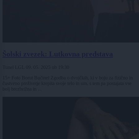
Šolski zvezek: Lutkovna predstava
Tunel LGL
09. 05. 2025
ob
19:30
15+ Foto Borut Bučinel Zgodba o dvojčkih, ki v boju za fizično in
čustveno preživetje krepita svoje telo in um, s tem pa postajata vse
bolj brezbrižna in ...