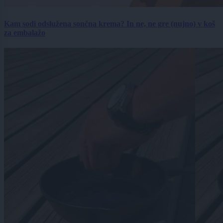
Kam sodi odslužena sončna krema? In ne, ne gre (nujno) v koš
za embalažo