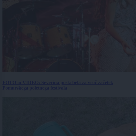
FOTO in VIDEO: Severina poskrbela za vroč začetek
Pomurskega poletnega festivala