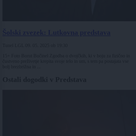
Šolski zvezek: Lutkovna predstava
Tunel LGL
09. 05. 2025
ob
19:30
15+ Foto Borut Bučinel Zgodba o dvojčkih, ki v boju za fizično in
čustveno preživetje krepita svoje telo in um, s tem pa postajata vse
bolj brezbrižna in ...
Ostali dogodki v Predstava