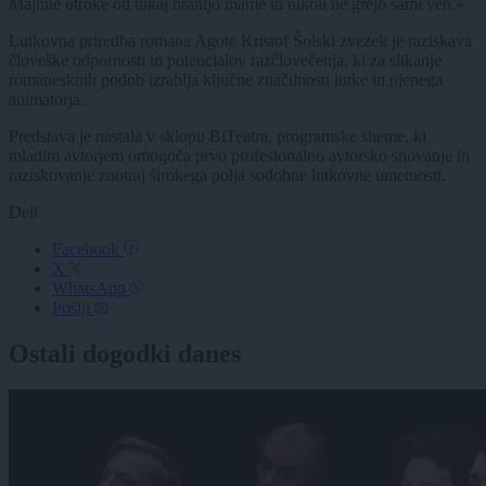
Majhne otroke od tukaj branijo mame in nikoli ne grejo sami ven.«
Lutkovna priredba romana Agote Kristof Šolski zvezek je raziskava
človeške odpornosti in potencialov razčlovečenja, ki za slikanje
romanesknih podob izrablja ključne značilnosti lutke in njenega
animatorja.
Predstava je nastala v sklopu BiTeatra, programske sheme, ki
mladim avtorjem omogoča prvo profesionalno avtorsko snovanje in
raziskovanje znotraj širokega polja sodobne lutkovne umetnosti.
Deli
Facebook
X
WhatsApp
Pošlji
Ostali dogodki danes