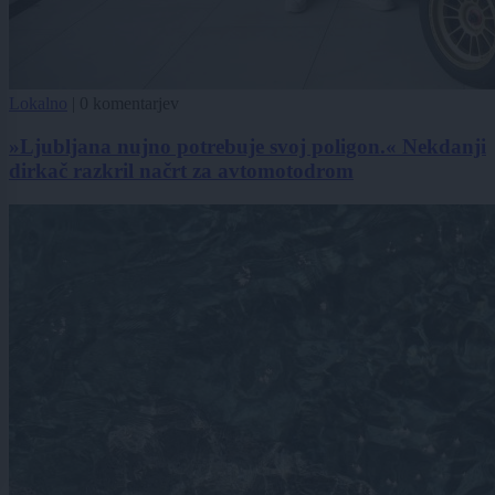
Lokalno
|
0 komentarjev
»Ljubljana nujno potrebuje svoj poligon.« Nekdanji
dirkač razkril načrt za avtomotodrom