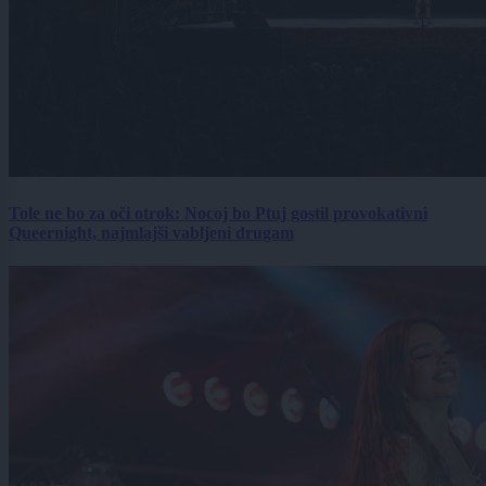
Tole ne bo za oči otrok: Nocoj bo Ptuj gostil provokativni
Queernight, najmlajši vabljeni drugam