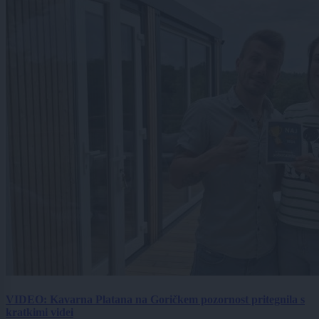
VIDEO: Kavarna Platana na Goričkem pozornost pritegnila s
kratkimi videi