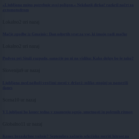
»Ljubljana nujno potrebuje svoj poligon.« Nekdanji dirkač razkril načrt za
avtomotodrom
Lokalno
2 uri nazaj
Mačje zgodbe iz Gmajnic: Dan odprtih vrat za vse, ki imajo radi mačke
Lokalno
2 uri nazaj
Podvoz pri Situli razpada, sanacije pa ni na vidiku: Kako dolgo bo še tako?
Slovenija
9 ur nazaj
Ljubljana med najbolj vročimi mesti v državi: toliko stopinj so namerili
danes
Scena
10 ur nazaj
V Ljubljani bo konec tedna v znamenju ognja, umetnosti in poletnih ritmov
Globalno
11 ur nazaj
Konec brezskrbne vožnje? Septembra začnejo sekcijsko meriti hitrost na