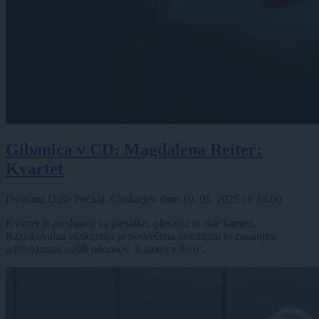
Gibanica v CD: Magdalena Reiter:
Kvartet
Dvorana Duše Počkaj, Cankarjev dom
10. 05. 2025
ob
14:00
Kvartet je predstava za plesalko, plesalca in dve kameri.
Raziskovalna ekskurzija je posvečena notranjim in zunanjim
arhitekturam naših odnosov. Kameri v živo ...