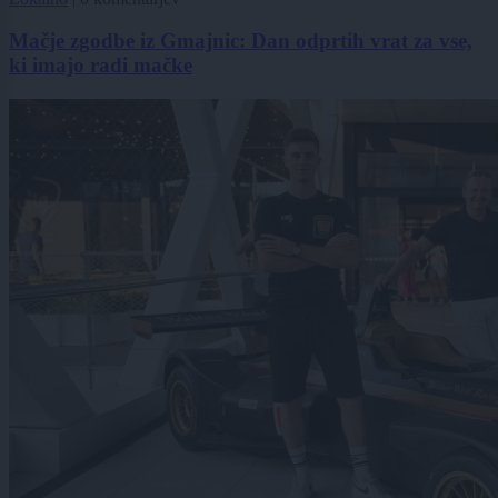
Mačje zgodbe iz Gmajnic: Dan odprtih vrat za vse,
ki imajo radi mačke