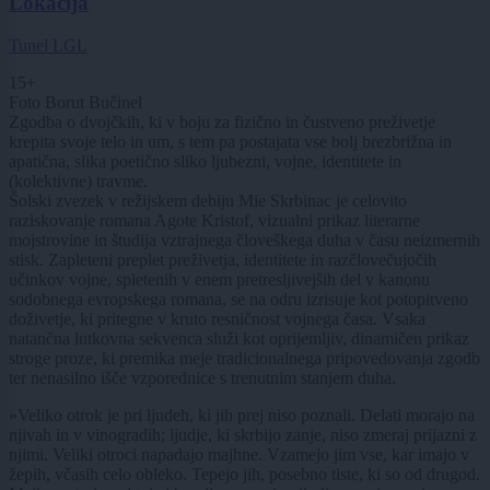
Lokacija
Tunel LGL
15+
Foto Borut Bučinel
Zgodba o dvojčkih, ki v boju za fizično in čustveno preživetje
krepita svoje telo in um, s tem pa postajata vse bolj brezbrižna in
apatična, slika poetično sliko ljubezni, vojne, identitete in
(kolektivne) travme.
Šolski zvezek v režijskem debiju Mie Skrbinac je celovito
raziskovanje romana Agote Kristof, vizualni prikaz literarne
mojstrovine in študija vztrajnega človeškega duha v času neizmernih
stisk. Zapleteni preplet preživetja, identitete in razčlovečujočih
učinkov vojne, spletenih v enem pretresljivejših del v kanonu
sodobnega evropskega romana, se na odru izrisuje kot potopitveno
doživetje, ki pritegne v kruto resničnost vojnega časa. Vsaka
natančna lutkovna sekvenca služi kot oprijemljiv, dinamičen prikaz
stroge proze, ki premika meje tradicionalnega pripovedovanja zgodb
ter nenasilno išče vzporednice s trenutnim stanjem duha.
»Veliko otrok je pri ljudeh, ki jih prej niso poznali. Delati morajo na
njivah in v vinogradih; ljudje, ki skrbijo zanje, niso zmeraj prijazni z
njimi. Veliki otroci napadajo majhne. Vzamejo jim vse, kar imajo v
žepih, včasih celo obleko. Tepejo jih, posebno tiste, ki so od drugod.