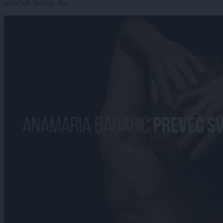
različnih žanrov. /ko ...