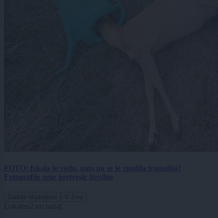
FOTO: Iskala je vodo, nato pa se je zgodila tragedija?
Fotografije srne pretresle številne
Zadnje objavljeno
V živo
Lokalno
2 uri nazaj