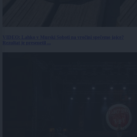
VIDEO: Lahko v Murski Soboti na vročini spečemo jajce?
Rezultat je presenetil ...