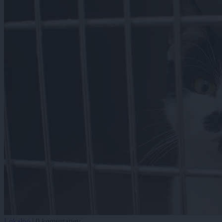
Lokalno
|
0 komentarjev