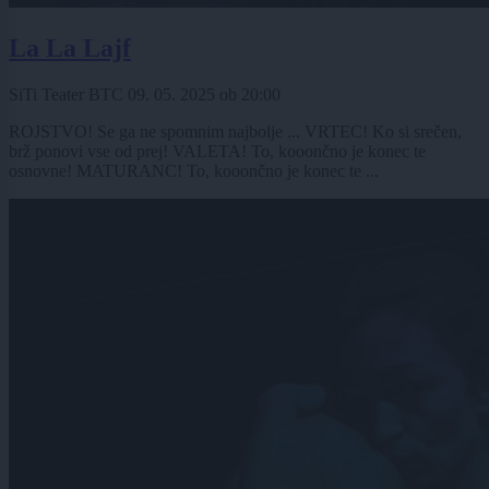
La La Lajf
SiTi Teater BTC
09. 05. 2025
ob
20:00
ROJSTVO! Se ga ne spomnim najbolje ... VRTEC! Ko si srečen,
brž ponovi vse od prej! VALETA! To, kooončno je konec te
osnovne! MATURANC! To, kooončno je konec te ...