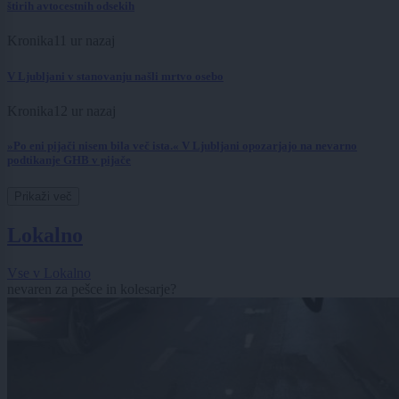
štirih avtocestnih odsekih
Kronika
11 ur nazaj
V Ljubljani v stanovanju našli mrtvo osebo
Kronika
12 ur nazaj
»Po eni pijači nisem bila več ista.« V Ljubljani opozarjajo na nevarno
podtikanje GHB v pijače
Prikaži več
Lokalno
Vse v Lokalno
nevaren za pešce in kolesarje?