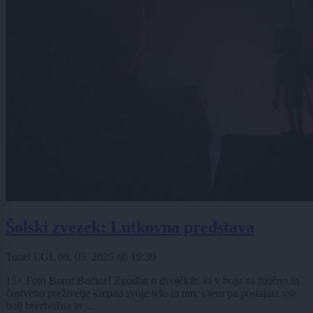
Šolski zvezek: Lutkovna predstava
Tunel LGL
09. 05. 2025
ob
19:30
15+ Foto Borut Bučinel Zgodba o dvojčkih, ki v boju za fizično in
čustveno preživetje krepita svoje telo in um, s tem pa postajata vse
bolj brezbrižna in ...