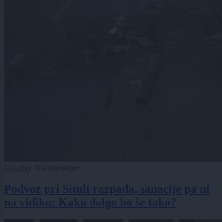
Lokalno
|
0 komentarjev
Podvoz pri Situli razpada, sanacije pa ni
na vidiku: Kako dolgo bo še tako?