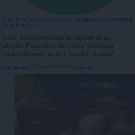
Želite biti vedno na tekočem?
Izberi Ljubljanainfo kot prednostni
vir na Googlu.
Goli, dezorientirani in agresivni na
ulicah: Posnetki s Hrvaške vzbujajo
zaskrbljenost, se širi 'zombi' droga?
Ljubljanainfo
|
10. junij 2026 18:00
v
Globalno