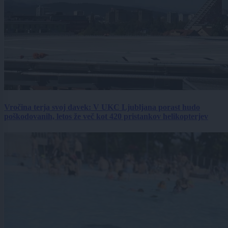
Vročina terja svoj davek: V UKC Ljubljana porast hudo
poškodovanih, letos že več kot 420 pristankov helikopterjev