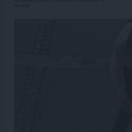
ali smrtnih primerov, povezanih s fentanilom,« so
sporočili