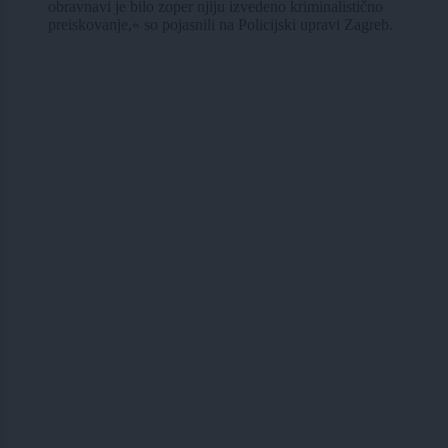
obravnavi je bilo zoper njiju izvedeno kriminalistično
preiskovanje,« so pojasnili na Policijski upravi Zagreb.