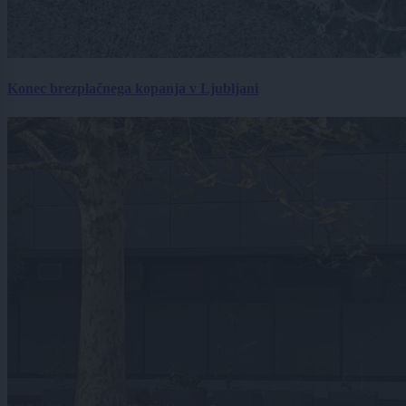
Konec brezplačnega kopanja v Ljubljani