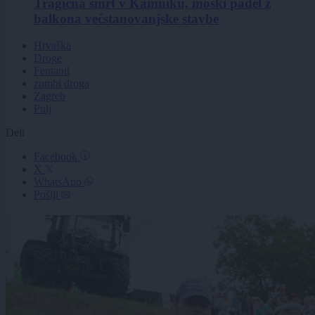
Tragična smrt v Kamniku, moški padel z
balkona večstanovanjske stavbe
Hrvaška
Droge
Fentanil
zombi droga
Zagreb
Pulj
Deli
Facebook
X
WhatsApp
Pošlji