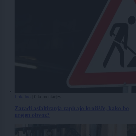
Lokalno
|
0 komentarjev
Zaradi asfaltiranja zapirajo krožišče, kako bo
urejen obvoz?