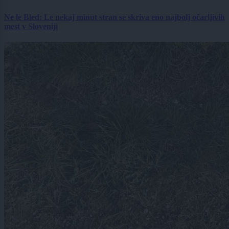
Ne le Bled: Le nekaj minut stran se skriva eno najbolj očarljivih
mest v Sloveniji