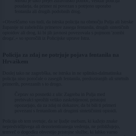
Moški je tako prejel zdravniško pomoč, vendar policija
poudarja, da primer ni povezan s potrjeno uporabo
fentanila ali drugih podobnih drog.
»Obveščamo vas tudi, da istrska policija na območju Pulja ali Istrske
županije ni zabeležila primerov zasega fentanila, drugih sintetičnih
opioidov ali drog, ki bi jih javnost povezovala s pojmom 'zombi
droga',« so sporočili iz Policijske uprave Istra.
Policija za zdaj ne potrjuje pojava fentanila na
Hrvaškem
Doslej tako ne zagrebška, ne istrska in ne splitsko-dalmatinska
policija niso poročale o zasegih fentanila, predoziranjih ali smrtnih
primerih, povezanih s to drogo.
Čeprav so posnetki z ulic Zagreba in Pulja med
prebivalci sprožili veliko zaskrbljenost, pristojni
opozarjajo, da za zdaj ni dokazov, da bi bili ti primeri
povezani s fentanilom ali drugimi sintetičnimi opioidi.
Policija ob tem svetuje, da se ljudje osebam, ki kažejo znake
nepredvidljivega ali dezorientiranega vedenja, ne približujejo,
temveč o dogodku obvestijo pristojne službe, ki lahko varno