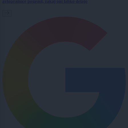
avtopralnice pojasnil, zakaj oni lahko delajo