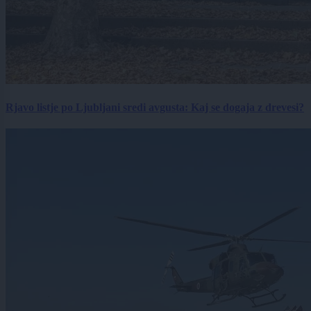
Rjavo listje po Ljubljani sredi avgusta: Kaj se dogaja z drevesi?