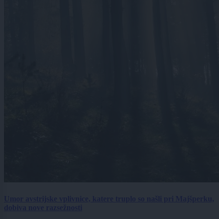
Umor avstrijske vplivnice, katere truplo so našli pri Majšperku,
dobiva nove razsežnosti