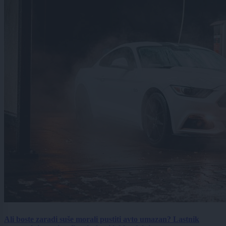
Ali boste zaradi suše morali pustiti avto umazan? Lastnik