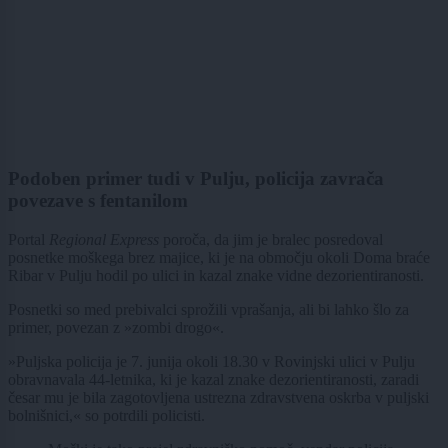
Podoben primer tudi v Pulju, policija zavrača
povezave s fentanilom
Portal
Regional Express
poroča, da jim je bralec posredoval
posnetke moškega brez majice, ki je na območju okoli Doma braće
Ribar v Pulju hodil po ulici in kazal znake vidne dezorientiranosti.
Posnetki so med prebivalci sprožili vprašanja, ali bi lahko šlo za
primer, povezan z »zombi drogo«.
»Puljska policija je 7. junija okoli 18.30 v Rovinjski ulici v Pulju
obravnavala 44-letnika, ki je kazal znake dezorientiranosti, zaradi
česar mu je bila zagotovljena ustrezna zdravstvena oskrba v puljski
bolnišnici,« so potrdili policisti.