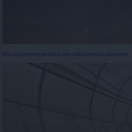
Bliža se na nebesni spektakel, letos odlični pogoji za opazovanje