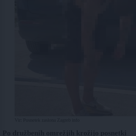
Vir: Posnetek zaslona Zagreb info
Po družbenih omrežjih krožijo posnetki