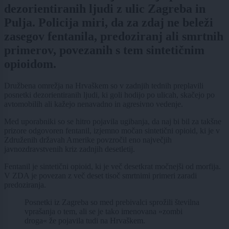
dezorientiranih ljudi z ulic Zagreba in
Pulja. Policija miri, da za zdaj ne beleži
zasegov fentanila, predoziranj ali smrtnih
primerov, povezanih s tem sintetičnim
opioidom.
Družbena omrežja na Hrvaškem so v zadnjih tednih preplavili
posnetki dezorientiranih ljudi, ki goli hodijo po ulicah, skačejo po
avtomobilih ali kažejo nenavadno in agresivno vedenje.
Med uporabniki so se hitro pojavila ugibanja, da naj bi bil za takšne
prizore odgovoren fentanil, izjemno močan sintetični opioid, ki je v
Združenih državah Amerike povzročil eno največjih
javnozdravstvenih kriz zadnjih desetletij.
Fentanil je sintetični opioid, ki je več desetkrat močnejši od morfija.
V ZDA je povezan z več deset tisoč smrtnimi primeri zaradi
predoziranja.
Posnetki iz Zagreba so med prebivalci sprožili številna
vprašanja o tem, ali se je tako imenovana »zombi
droga« že pojavila tudi na Hrvaškem.