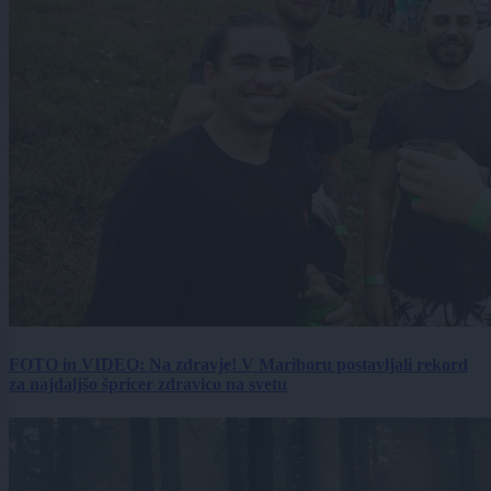
FOTO in VIDEO: Na zdravje! V Mariboru postavljali rekord
za najdaljšo špricer zdravico na svetu