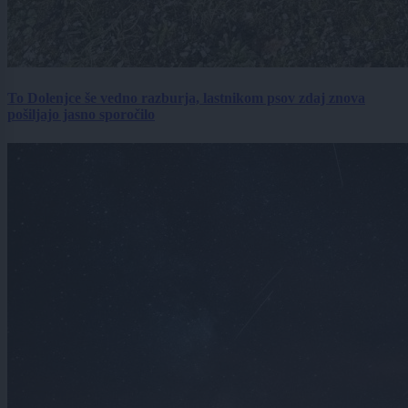
To Dolenjce še vedno razburja, lastnikom psov zdaj znova
pošiljajo jasno sporočilo