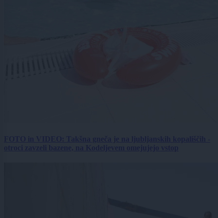
FOTO in VIDEO: Takšna gneča je na ljubljanskih kopališčih -
otroci zavzeli bazene, na Kodeljevem omejujejo vstop