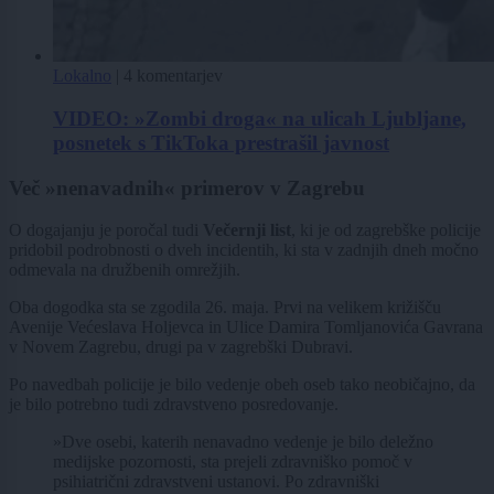
Lokalno
|
4 komentarjev
VIDEO: »Zombi droga« na ulicah Ljubljane,
posnetek s TikToka prestrašil javnost
Več »nenavadnih« primerov v Zagrebu
O dogajanju je poročal tudi
Večernji list
, ki je od zagrebške policije
pridobil podrobnosti o dveh incidentih, ki sta v zadnjih dneh močno
odmevala na družbenih omrežjih.
Oba dogodka sta se zgodila 26. maja. Prvi na velikem križišču
Avenije Većeslava Holjevca in Ulice Damira Tomljanovića Gavrana
v Novem Zagrebu, drugi pa v zagrebški Dubravi.
Po navedbah policije je bilo vedenje obeh oseb tako neobičajno, da
je bilo potrebno tudi zdravstveno posredovanje.
»Dve osebi, katerih nenavadno vedenje je bilo deležno
medijske pozornosti, sta prejeli zdravniško pomoč v
psihiatrični zdravstveni ustanovi. Po zdravniški