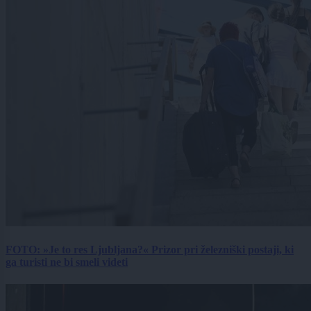
FOTO: »Je to res Ljubljana?« Prizor pri železniški postaji, ki
ga turisti ne bi smeli videti