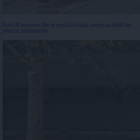
Prijavili neznosen dim in smrad iz lokala, potem pa dobili tak
odgovor inšpektorata