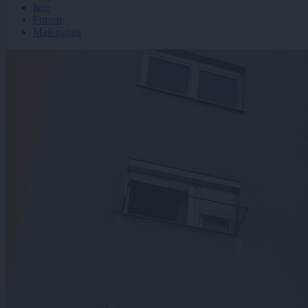
Igre
Forum
Mali oglasi