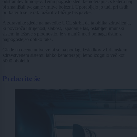
odstranitev tumorjev. Temu pogosto sledi kemoterapija, s katero naj
bi zmanjšali tveganje vrnitve bolezni. Uporabljajo jo tudi pri tistih,
pri katerih se je rak razširil v bližnje bezgavke.
A zdravnike glede na navedbe UCL skrbi, da ta oblika zdravljenja,
ki povzroča utrujenost, slabost, izpadanje las, oslabljen imunski
sistem in težave s plodnostjo, le v manjši meri pomaga tistim z
najpogostejšo obliko raka.
Glede na ocene univerze bi se na podlagi izsledkov v britanskem
zdravstvenem sistemu lahko kemoterapiji letno izognilo več kot
5000 obolelih.
Preberite še