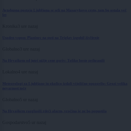
Avtobusna postaja Ljubljana se seli na Masarykovo cesto, tam bo ostala več
let
Kronika
3 ure nazaj
Usoden vzpon: Planinec na poti na Triglav izgubil življenje
Globalno
3 ure nazaj
Na Hrvaškem od jutri nižje cene goriv: Toliko boste prihranili
Lokalno
4 ure nazaj
Meteorologi za Ljubljano in okolico izdali vijolično opozorilo: Grozi velika
nevarnost toče
Globalno
5 ur nazaj
Na Hrvaškem razglasili rdeči alarm, vročina še ne bo popustila
Gospodarstvo
5 ur nazaj