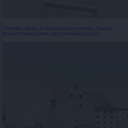
Namestitev klime v Ljubljani ni tako preprosta: Napačna
postavitev lahko prinese spor s sosedi ali inšpekcijo