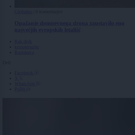
Globalno
|
0 komentarjev
Opažanje domnevnega drona zaustavilo eno
največjih evropskih letališč
Rak dojk
kemoterapija
Raziskava
Deli
Facebook
X
WhatsApp
Pošlji