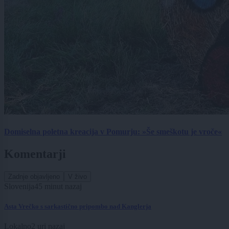
Domiselna poletna kreacija v Pomurju: »Še smeškotu je vroče«
Komentarji
Zadnje objavljeno
V živo
Slovenija
45 minut nazaj
Asta Vrečko s sarkastično pripombo nad Kanglerja
Lokalno
2 uri nazaj