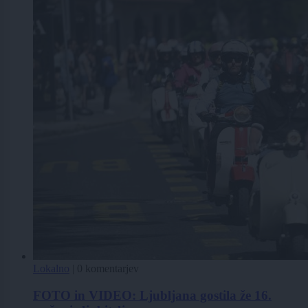
Lokalno
|
0 komentarjev
FOTO in VIDEO: Ljubljana gostila že 16.