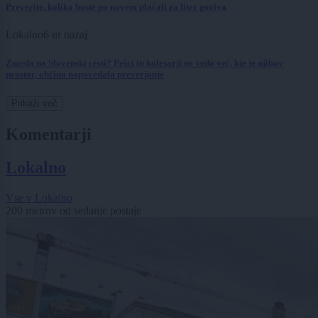
Preverite, koliko boste po novem plačali za liter goriva
Lokalno
6 ur nazaj
Zmeda na Slovenski cesti? Pešci in kolesarji ne vedo več, kje je njihov
prostor, občina napovedala preverjanje
Prikaži več
Komentarji
Lokalno
Vse v Lokalno
200 metrov od sedanje postaje