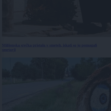
Milijonska srečka pristala v smeteh, iskati so jo pomagali
smetarji