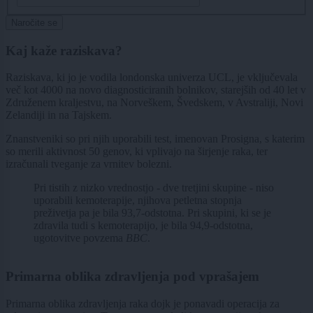
Naročite se
Kaj kaže raziskava?
Raziskava, ki jo je vodila londonska univerza UCL, je vključevala
več kot 4000 na novo diagnosticiranih bolnikov, starejših od 40 let v
Združenem kraljestvu, na Norveškem, Švedskem, v Avstraliji, Novi
Zelandiji in na Tajskem.
Znanstveniki so pri njih uporabili test, imenovan Prosigna, s katerim
so merili aktivnost 50 genov, ki vplivajo na širjenje raka, ter
izračunali tveganje za vrnitev bolezni.
Pri tistih z nizko vrednostjo - dve tretjini skupine - niso
uporabili kemoterapije, njihova petletna stopnja
preživetja pa je bila 93,7-odstotna. Pri skupini, ki se je
zdravila tudi s kemoterapijo, je bila 94,9-odstotna,
ugotovitve povzema
BBC
.
Primarna oblika zdravljenja pod vprašajem
Primarna oblika zdravljenja raka dojk je ponavadi operacija za