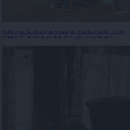
Bolšji sejem na Teznu pod vprašajem, Stranka mladih - Zeleni
Evrope: Prepovedana prodaja bi se le preselila drugam