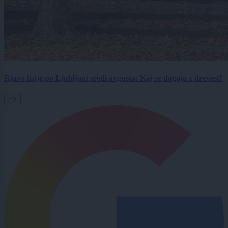
Rjavo listje po Ljubljani sredi avgusta: Kaj se dogaja z drevesi?