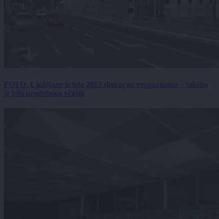
FOTO: Ljubljane iz leta 2013 skoraj ne prepoznamo – takšna
je bila prestolnica včasih