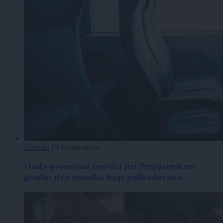
Kronika
|
0 komentarjev
Huda prometna nesreča pri Predjamskem
gradu: dva potnika huje poškodovana