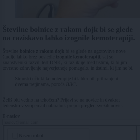
Številne bolnice z rakom dojk bi se glede
na raziskavo lahko izognile kemoterapiji.
Številne
bolnice z rakom dojk
bi se glede na ugotovitve nove
študije lahko brez posledic
izognile kemoterapiji
, saj so
znanstveniki razvili test DNK, ki razlikuje med tistimi, ki bi jim
tovrstno zdravljenje najverjetneje pomagalo, in tistimi, ki jim ne bi.
Stranski učinki kemoterapije bi lahko bili prihranjeni
dvema tretjinama, poroča
BBC
.
Želiš biti vedno na tekočem? Prijavi se na novice in dvakrat
tedensko v svoj email nabiralnik prejmi pregled svežih novic.
E-naslov
CAPTCHA
Nisem robot