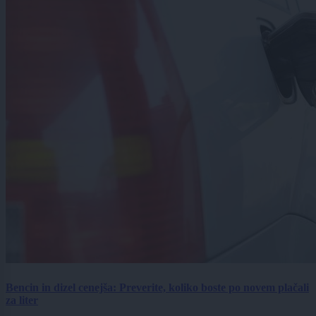
Bencin in dizel cenejša: Preverite, koliko boste po novem plačali
za liter