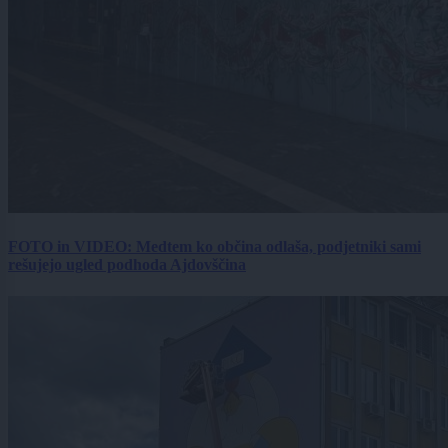
FOTO in VIDEO: Medtem ko občina odlaša, podjetniki sami
rešujejo ugled podhoda Ajdovščina