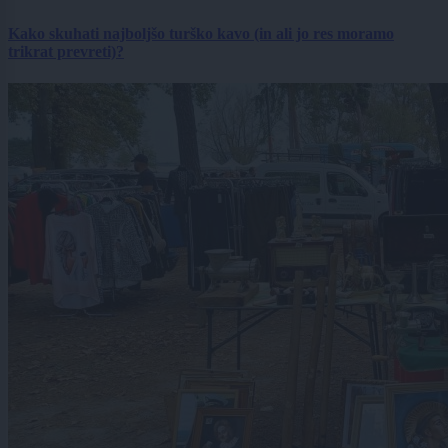
Kako skuhati najboljšo turško kavo (in ali jo res moramo
trikrat prevreti)?