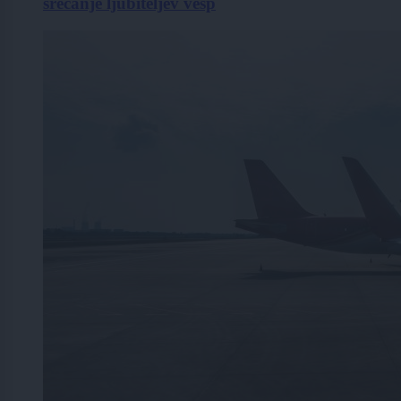
srečanje ljubiteljev vesp