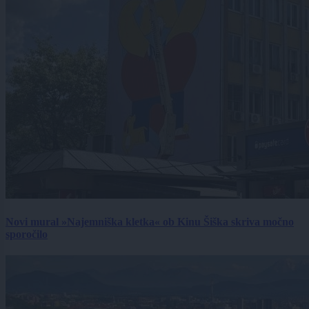
Novi mural »Najemniška kletka« ob Kinu Šiška skriva močno
sporočilo