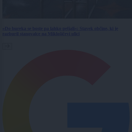
»Do bureka se boste pa lahko peljali«: Stavek občine, ki je
razburil stanovalce na Miklošičevi ulici