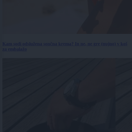
Kam sodi odslužena sončna krema? In ne, ne gre (nujno) v koš
za embalažo