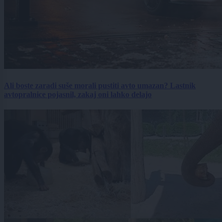
Ali boste zaradi suše morali pustiti avto umazan? Lastnik
avtopralnice pojasnil, zakaj oni lahko delajo