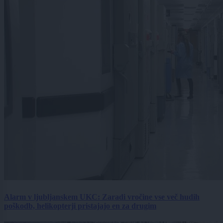
Alarm v ljubljanskem UKC: Zaradi vročine vse več hudih
poškodb, helikopterji pristajajo en za drugim