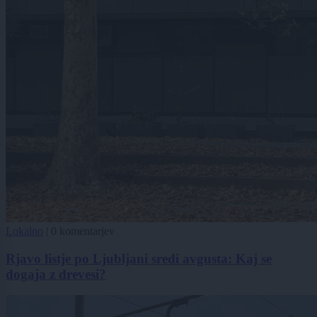
Lokalno
|
0 komentarjev
Rjavo listje po Ljubljani sredi avgusta: Kaj se
dogaja z drevesi?