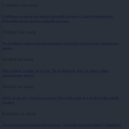
Lokalno
3 ure nazaj
Ljubljana avgusta spreminja železniški promet: Zaprti Kamniška in
Dolenjska proga, konec začasnih peronov
Politika
3 ure nazaj
Predsednica odgovorila na ugibanja: Objavila vse tri strani odpustnega
pisma
okolje
4 ure nazaj
Dež prihaja, vendar ne za vse: To so območja, kjer ga danes lahko
pričakujemo največ
okolje
4 ure nazaj
Dežja ni dovolj, vročina se vrača: Slovenijo čaka še vsaj deset dni sušnih
razmer
Kronika
5 ur nazaj
Tragičen razplet kolesarske nesreče: 78-letnik po padcu umrl v bolnišnici