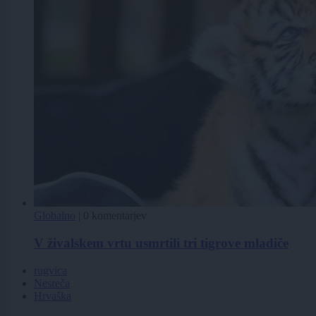
Globalno
|
0 komentarjev
V živalskem vrtu usmrtili tri tigrove mladiče
rugvica
Nesreča
Hrvaška