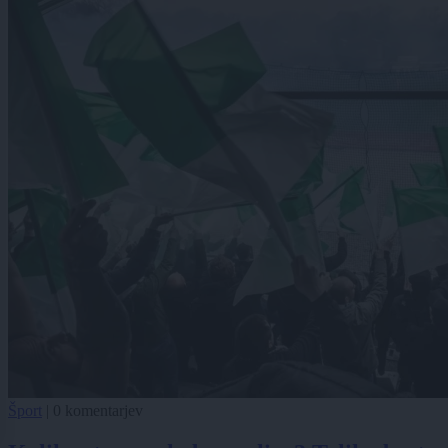
Šport
|
0 komentarjev