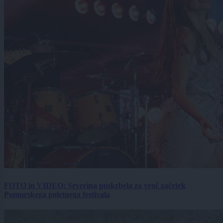
FOTO in VIDEO: Severina poskrbela za vroč začetek
Pomurskega poletnega festivala