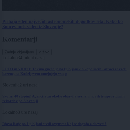
Prihaja eden največjih astronomskih dogodkov leta: Kako bo
Sončev mrk viden iz Slovenije?
Komentarji
Zadnje objavljeno
V živo
Lokalno
34 minut nazaj
FOTO in VIDEO: Takšna gneča je na ljubljanskih kopališčih - otroci zavzeli
bazene, na Kodeljevem omejujejo vstop
Slovenija
2 uri nazaj
Skoraj 40 stopinj! Agencija za okolje objavila seznam novih temperaturnih
rekordov po Sloveniji
Lokalno
3 ure nazaj
Rjavo listje po Ljubljani sredi avgusta: Kaj se dogaja z drevesi?