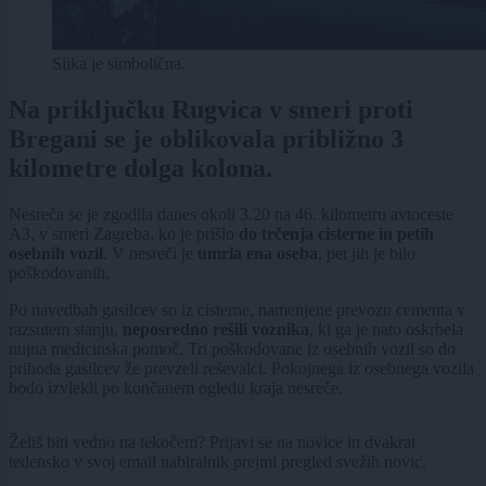
Slika je simbolična.
Na priključku Rugvica v smeri proti
Bregani se je oblikovala približno 3
kilometre dolga kolona.
Nesreča se je zgodila danes okoli 3.20 na 46. kilometru avtoceste
A3, v smeri Zagreba, ko je prišlo
do trčenja cisterne in petih
osebnih vozil
. V nesreči je
umrla ena oseba
, pet jih je bilo
poškodovanih.
Po navedbah gasilcev so iz cisterne, namenjene prevozu cementa v
razsutem stanju,
neposredno rešili voznika
, ki ga je nato oskrbela
nujna medicinska pomoč. Tri poškodovane iz osebnih vozil so do
prihoda gasilcev že prevzeli reševalci. Pokojnega iz osebnega vozila
bodo izvlekli po končanem ogledu kraja nesreče.
Želiš biti vedno na tekočem? Prijavi se na novice in dvakrat
tedensko v svoj email nabiralnik prejmi pregled svežih novic.