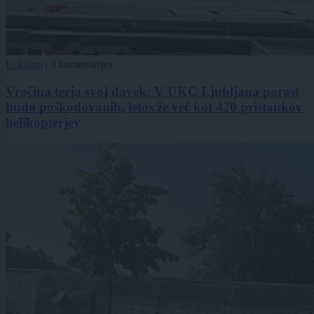
Lokalno
|
0 komentarjev
Vročina terja svoj davek: V UKC Ljubljana porast
hudo poškodovanih, letos že več kot 420 pristankov
helikopterjev