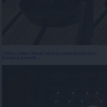
VIDEO: Lahko v Murski Soboti na vročini spečemo jajce?
Rezultat je presenetil ...