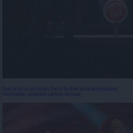
Tole ne bo za oči otrok: Nocoj bo Ptuj gostil provokativni
Queernight, najmlajši vabljeni drugam