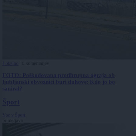
Lokalno
|
0 komentarjev
FOTO: Poškodovana protihrupna ograja ob
ljubljanski obvoznici buri duhove: Kdo jo bo
saniral?
Šport
Vse v Šport
primerjava