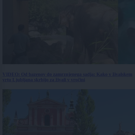
VIDEO: Od bazenov do zamrznjenega sadja: Kako v živalskem
vrtu Ljubljana skrbijo za živali v vročini