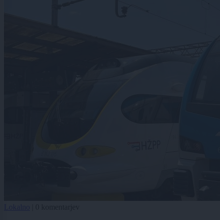
Lokalno
|
0 komentarjev