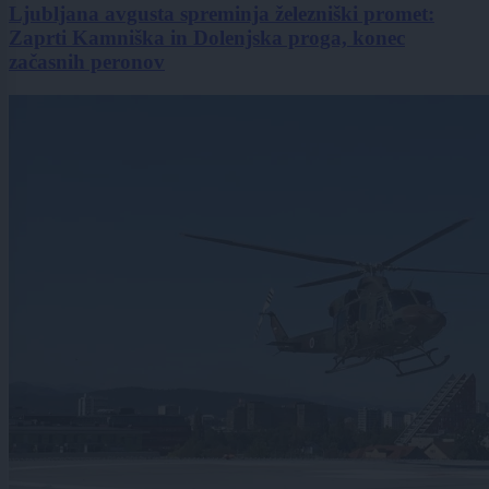
Ljubljana avgusta spreminja železniški promet:
Zaprti Kamniška in Dolenjska proga, konec
začasnih peronov