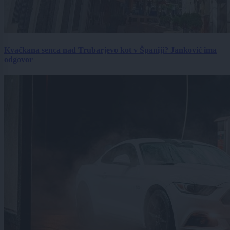
Kvačkana senca nad Trubarjevo kot v Španiji? Janković ima
odgovor