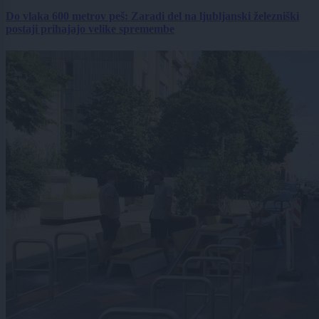
Do vlaka 600 metrov peš: Zaradi del na ljubljanski železniški
postaji prihajajo velike spremembe