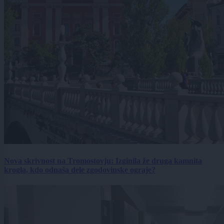
Nova skrivnost na Tromostovju: Izginila že druga kamnita
krogla, kdo odnaša dele zgodovinske ograje?