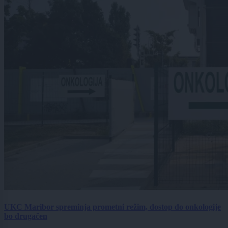
UKC Maribor spreminja prometni režim, dostop do onkologije
bo drugačen