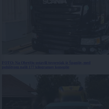
FOTO: Na Obrežju ustavili tovornjak iz Španije, med
pohištvom našli 177 kilogramov konoplje