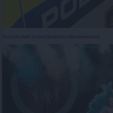
Ste ga kje videli? 45-letni Mariborčan odšel neznano kam