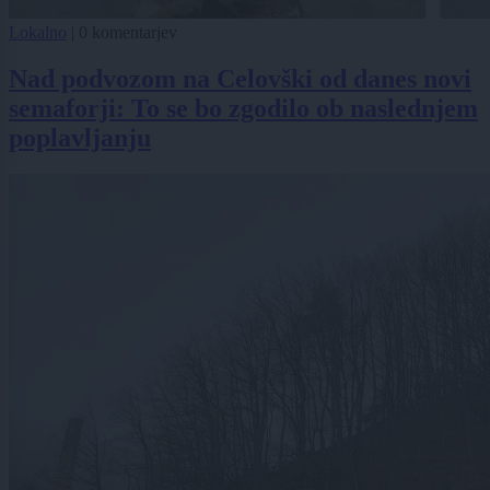
Lokalno
|
0 komentarjev
Nad podvozom na Celovški od danes novi
semaforji: To se bo zgodilo ob naslednjem
poplavljanju