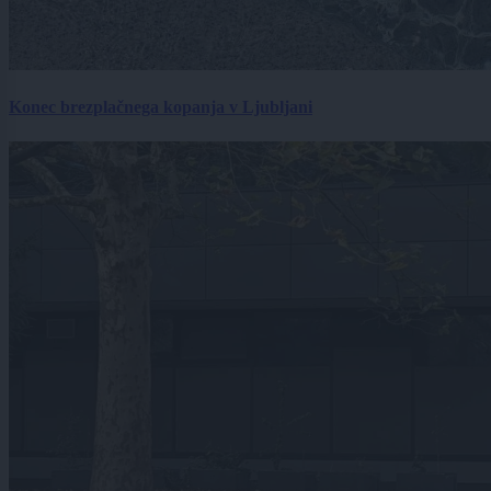
Konec brezplačnega kopanja v Ljubljani