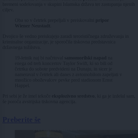
bremeni sodelovanja v skupini Islamska država ter zastopanja njenih
ciljev.
Oba so v četrtek prepeljali v preiskovalni
pripor
Wiener Neustadt
.
Dvojico še vedno preiskujejo zaradi terorističnega združevanja in
kriminalne organizacije, je sporočila tiskovna predstavnica
državnega tožilstva.
19-letnik naj bi načrtoval
samomorilski napad
na
enega od treh koncertov Taylor Swift, ki so bili od
četrtka do sobote predvideni na Dunaju, in sicer je
nameraval v četrtek ali danes z avtomobilom zapeljati v
množico oboževalcev pevke pred stadionom Ernst
Happel.
Pri sebi je že imel tekoče
eksplozivno sredstvo
, ki ga je izdelal sam,
še poroča avstrijska tiskovna agencija.
Preberite še