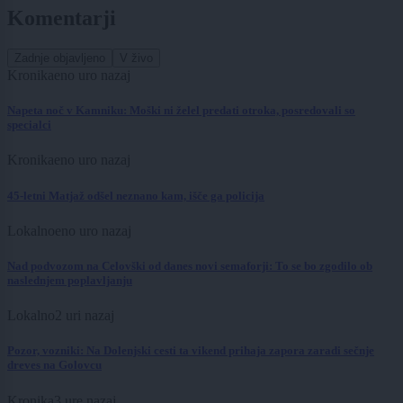
Komentarji
Zadnje objavljeno
V živo
Kronika
eno uro nazaj
Napeta noč v Kamniku: Moški ni želel predati otroka, posredovali so
specialci
Kronika
eno uro nazaj
45-letni Matjaž odšel neznano kam, išče ga policija
Lokalno
eno uro nazaj
Nad podvozom na Celovški od danes novi semaforji: To se bo zgodilo ob
naslednjem poplavljanju
Lokalno
2 uri nazaj
Pozor, vozniki: Na Dolenjski cesti ta vikend prihaja zapora zaradi sečnje
dreves na Golovcu
Kronika
3 ure nazaj