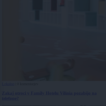
Lokalno
|
0 komentarjev
Zakaj otroci v Family Hotelu Vilinia pozabijo na
telefone?