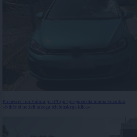
Po nesreči na Vidmu pri Ptuju spregovorila mama voznika:
»Nihče si ne želi takega telefonskega klica«