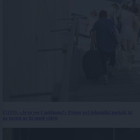
FOTO: »Je to res Ljubljana?« Prizor pri železniški postaji, ki
ga turisti ne bi smeli videti