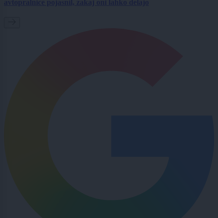
avtopralnice pojasnil, zakaj oni lahko delajo