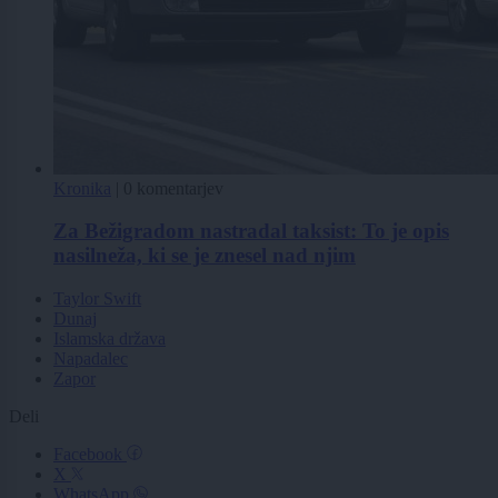
Kronika
|
0 komentarjev
Za Bežigradom nastradal taksist: To je opis
nasilneža, ki se je znesel nad njim
Taylor Swift
Dunaj
Islamska država
Napadalec
Zapor
Deli
Facebook
X
WhatsApp