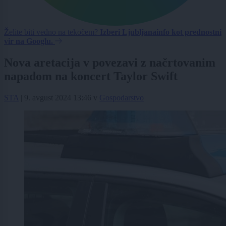
Želite biti vedno na tekočem?
Izberi Ljubljanainfo kot prednostni
vir na Googlu.
Nova aretacija v povezavi z načrtovanim
napadom na koncert Taylor Swift
STA
|
9. avgust 2024 13:46
v
Gospodarstvo