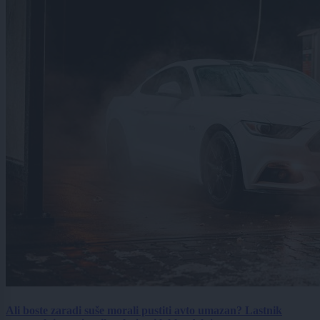
Ali boste zaradi suše morali pustiti avto umazan? Lastnik