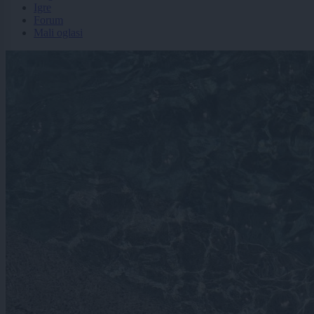
Igre
Forum
Mali oglasi