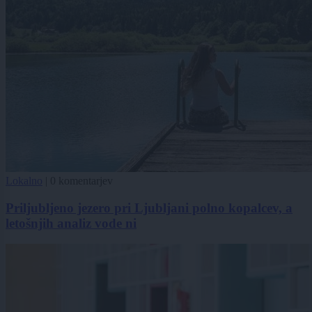
Lokalno
|
0 komentarjev
Priljubljeno jezero pri Ljubljani polno kopalcev, a
letošnjih analiz vode ni