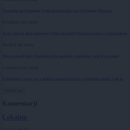
Tragedija na Pašmanu: V morju našli mrtvega 24-letnega Slovenca
Kronika
3 ure nazaj
Je na Viču na delu požigalec? Policisti prijeli 44-letnega tujca z vžigalnikom
okolje
4 ure nazaj
Alarm zaradi suše: Slovenske reke upadajo, podzemne vode je vse manj
Lokalno
4 ure nazaj
Priljubljeno jezero pri Ljubljani polno kopalcev, a letošnjih analiz vode ni
Prikaži več
Komentarji
Lokalno
Vse v Lokalno