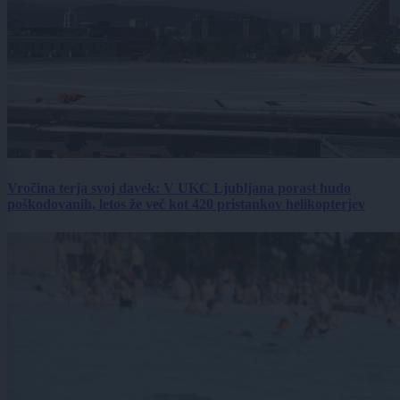
Vročina terja svoj davek: V UKC Ljubljana porast hudo
poškodovanih, letos že več kot 420 pristankov helikopterjev