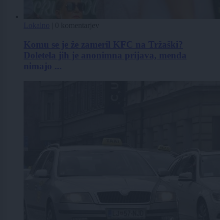
Lokalno
|
0 komentarjev
Komu se je že zameril KFC na Tržaški?
Doletela jih je anonimna prijava, menda
nimajo ...