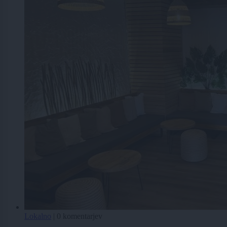
Lokalno
|
0 komentarjev