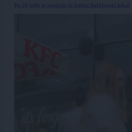
Po 20 letih se prodaja ta kultni ljubljanski lokal