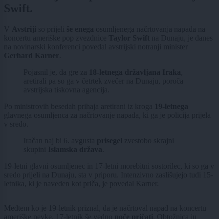
Swift.
V
Avstriji
so prijeli
še enega
osumljenega načrtovanja napada na
koncertu ameriške pop zvezdnice
Taylor Swift
na Dunaju, je danes
na novinarski konferenci povedal avstrijski notranji minister
Gerhard Karner
.
Pojasnil je, da gre za
18-letnega državljana Iraka
,
aretirali pa so ga v četrtek zvečer na Dunaju, poroča
avstrijska tiskovna agencija.
Po ministrovih besedah prihaja aretirani iz kroga
19-letnega
glavnega osumljenca za načrtovanje napada, ki ga je policija prijela
v sredo.
Iračan naj bi 6. avgusta
prisegel
zvestobo skrajni
skupini
Islamska država
.
19-letni glavni osumljenec in 17-letni morebitni sostorilec, ki so ga v
sredo prijeli na Dunaju, sta v priporu. Intenzivno zaslišujejo tudi 15-
letnika, ki je naveden kot priča, je povedal Karner.
Medtem ko je 19-letnik priznal, da je načrtoval napad na koncertu
ameriške pevke, 17-letnik še vedno
noče pričati
. Obtožnica ju