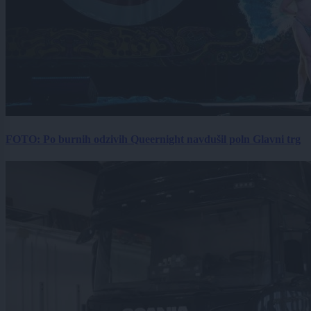
FOTO: Po burnih odzivih Queernight navdušil poln Glavni trg