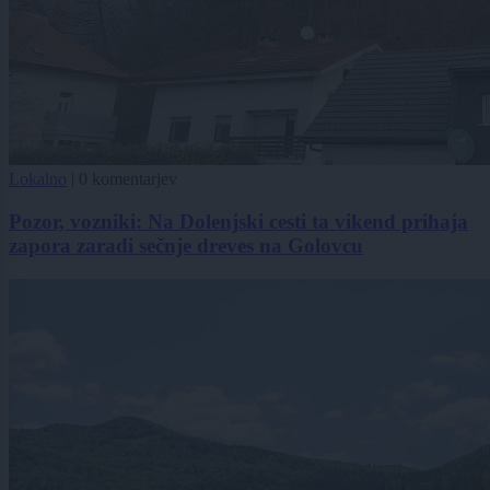
Lokalno
|
0 komentarjev
Pozor, vozniki: Na Dolenjski cesti ta vikend prihaja
zapora zaradi sečnje dreves na Golovcu