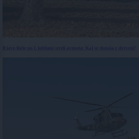
Rjavo listje po Ljubljani sredi avgusta: Kaj se dogaja z drevesi?