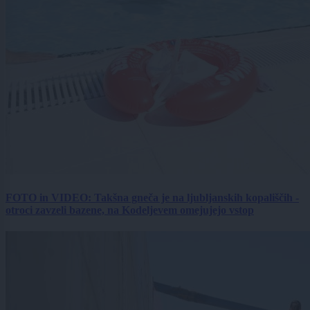
FOTO in VIDEO: Takšna gneča je na ljubljanskih kopališčih -
otroci zavzeli bazene, na Kodeljevem omejujejo vstop