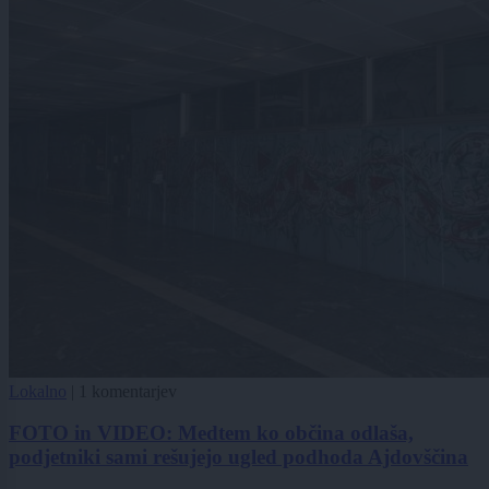
Lokalno
|
1 komentarjev
FOTO in VIDEO: Medtem ko občina odlaša,
podjetniki sami rešujejo ugled podhoda Ajdovščina