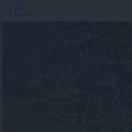
Igre
Forum
Mali oglasi