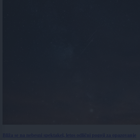
Bliža se na nebesni spektakel, letos odlični pogoji za opazovanje