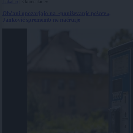
Lokalno
|
3 komentarjev
Občani opozarjajo na »poniževanje pešcev«,
Janković sprememb ne načrtuje