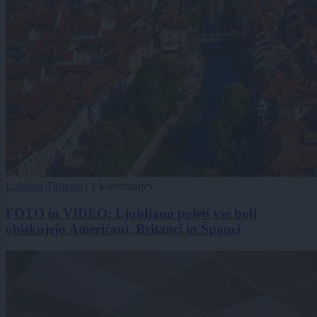
Lokalno
Turizem
|
1 komentarjev
FOTO in VIDEO: Ljubljano poleti vse bolj
obiskujejo Američani, Britanci in Španci