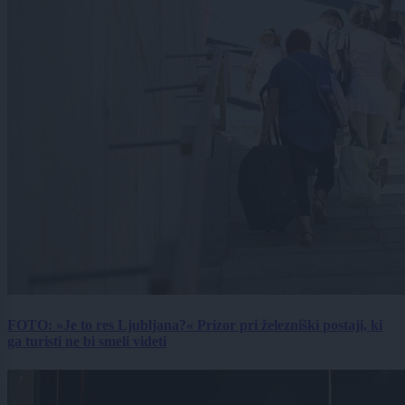
FOTO: »Je to res Ljubljana?« Prizor pri železniški postaji, ki
ga turisti ne bi smeli videti