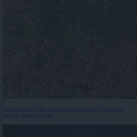
To Dolenjce še vedno razburja, lastnikom psov zdaj znova
pošiljajo jasno sporočilo