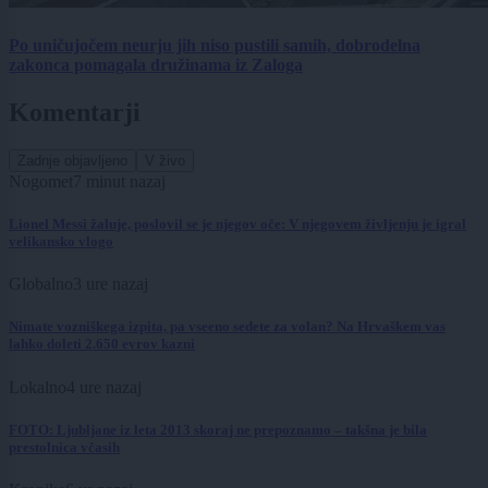
Po uničujočem neurju jih niso pustili samih, dobrodelna
zakonca pomagala družinama iz Zaloga
Komentarji
Zadnje objavljeno
V živo
Nogomet
7 minut nazaj
Lionel Messi žaluje, poslovil se je njegov oče: V njegovem življenju je igral
velikansko vlogo
Globalno
3 ure nazaj
Nimate vozniškega izpita, pa vseeno sedete za volan? Na Hrvaškem vas
lahko doleti 2.650 evrov kazni
Lokalno
4 ure nazaj
FOTO: Ljubljane iz leta 2013 skoraj ne prepoznamo – takšna je bila
prestolnica včasih