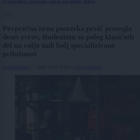
avtopralnice pojasnil, zakaj oni lahko delajo
Povprečna urna postavka prvič presegla
deset evrov, študentom so poleg klasičnih
del na voljo tudi bolj specializirane
priložnosti
Ljubljanainfo
|
7. junij 2026 11:03
v
Gospodarstvo