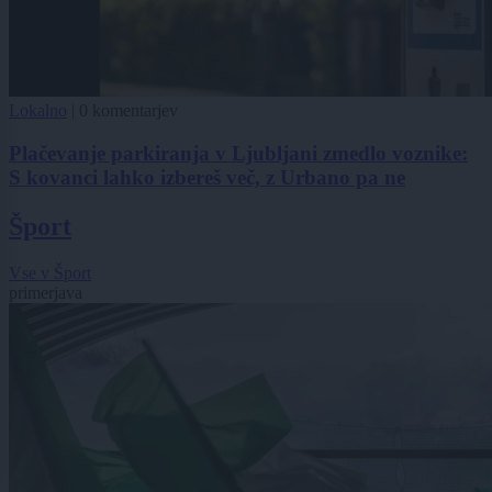
Lokalno
|
0 komentarjev
Plačevanje parkiranja v Ljubljani zmedlo voznike:
S kovanci lahko izbereš več, z Urbano pa ne
Šport
Vse v Šport
primerjava