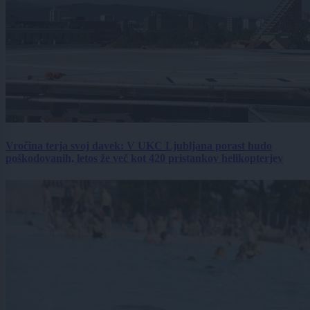
Vročina terja svoj davek: V UKC Ljubljana porast hudo
poškodovanih, letos že več kot 420 pristankov helikopterjev