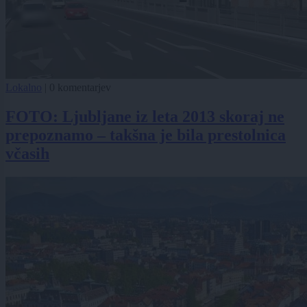
Lokalno
|
0 komentarjev
FOTO: Ljubljane iz leta 2013 skoraj ne
prepoznamo – takšna je bila prestolnica
včasih