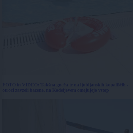
FOTO in VIDEO: Takšna gneča je na ljubljanskih kopališčih -
otroci zavzeli bazene, na Kodeljevem omejujejo vstop