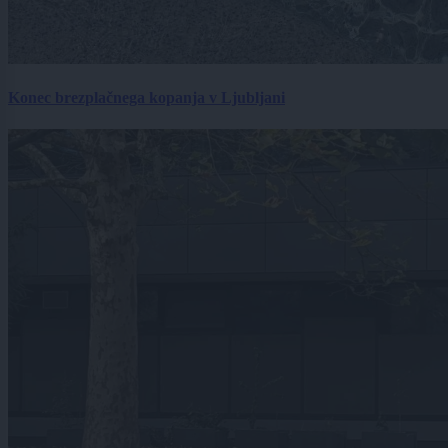
Konec brezplačnega kopanja v Ljubljani