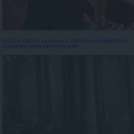
FOTO in VIDEO: Na zdravje! V Mariboru postavljali rekord
za najdaljšo špricer zdravico na svetu