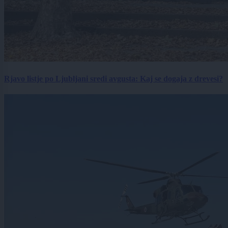
Rjavo listje po Ljubljani sredi avgusta: Kaj se dogaja z drevesi?