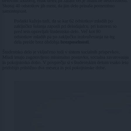
delovnih izkušenj, enak delež pa zaradi večje finančne neodvisnosti.
Skoraj 40 odstotkov jih meni, da jim delo prinaša pomembno
samostojnost.
Podatki kažejo tudi, da se kar 62 odstotkov mladih po
zaključku šolanja zaposli pri delodajalcu, pri katerem so
pred tem opravljali študentsko delo. Več kot 90
odstotkov mladih pa po zaključku izobraževanja na trg
dela preide brez obdobja
brezposelnosti
.
Študentsko delo je vključeno tudi v sistem socialnih prispevkov.
Mladi imajo zagotovljeno minimalno postavko, socialna zavarovanja
in pokojninsko dobo. V povprečju si s študentskim delom vsako leto
pridobijo približno dva meseca in pol pokojninske dobe.