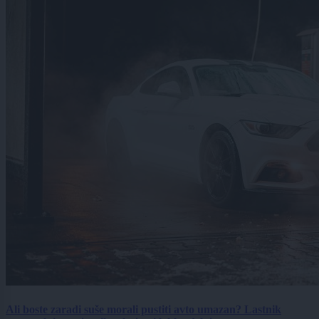
Ali boste zaradi suše morali pustiti avto umazan? Lastnik