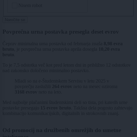
CAPTCHA
Nisem robot
Naročite se
Povprečna urna postavka presegla deset evrov
Čeprav minimalna urna postavka od februarja znaša
8,98 evra
bruto
, je povprečna urna postavka aprila dosegla
10,20 evra
bruto
.
To je 7,5 odstotka več kot pred letom dni in približno 12 odstotkov
nad zakonsko določeno minimalno postavko.
Mladi so na e-Študentskem Servisu v letu 2025 v
povprečju zaslužili
264 evrov
neto na mesec oziroma
3168 evrov
neto na leto.
Med najbolje plačanimi študentskimi deli so tista, pri katerih urne
postavke presegajo
15 evrov bruto
. Takšna dela pogosto zahtevajo
kombinacijo komunikacijskih, digitalnih in strokovnih znanj.
Od promocij na družbenih omrežjih do umetne
inteligence