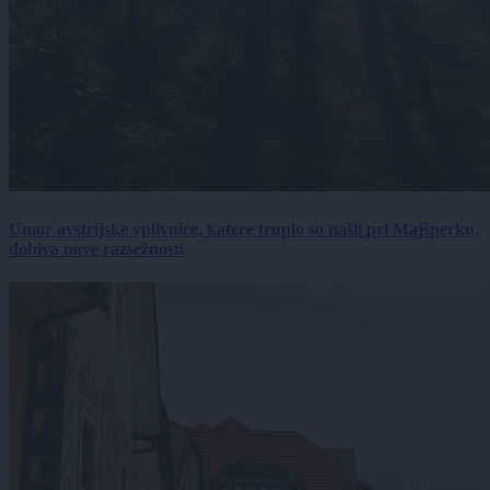
Umor avstrijske vplivnice, katere truplo so našli pri Majšperku,
dobiva nove razsežnosti