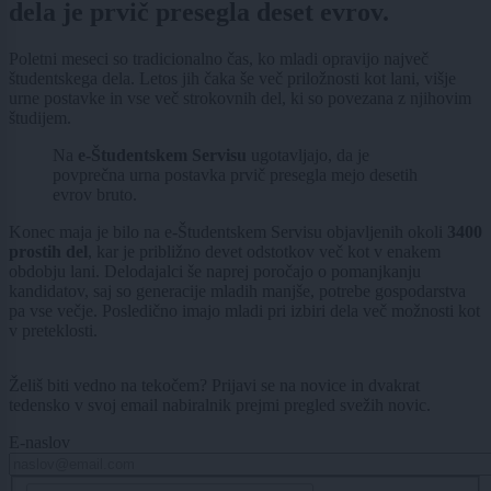
dela je prvič presegla deset evrov.
Poletni meseci so tradicionalno čas, ko mladi opravijo največ
študentskega dela. Letos jih čaka še več priložnosti kot lani, višje
urne postavke in vse več strokovnih del, ki so povezana z njihovim
študijem.
Na
e-Študentskem Servisu
ugotavljajo, da je
povprečna urna postavka prvič presegla mejo desetih
evrov bruto.
Konec maja je bilo na e-Študentskem Servisu objavljenih okoli
3400
prostih del
, kar je približno devet odstotkov več kot v enakem
obdobju lani. Delodajalci še naprej poročajo o pomanjkanju
kandidatov, saj so generacije mladih manjše, potrebe gospodarstva
pa vse večje. Posledično imajo mladi pri izbiri dela več možnosti kot
v preteklosti.
Želiš biti vedno na tekočem? Prijavi se na novice in dvakrat
tedensko v svoj email nabiralnik prejmi pregled svežih novic.
E-naslov