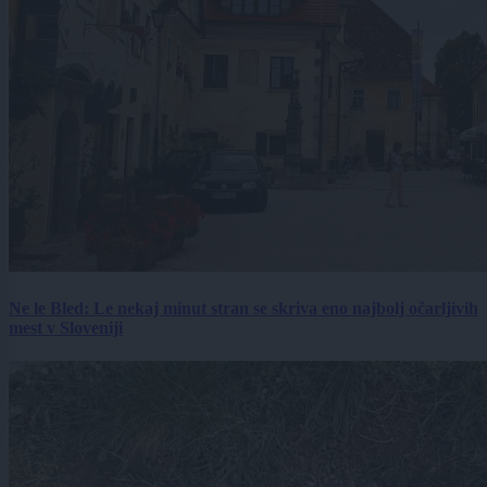
Ne le Bled: Le nekaj minut stran se skriva eno najbolj očarljivih
mest v Sloveniji