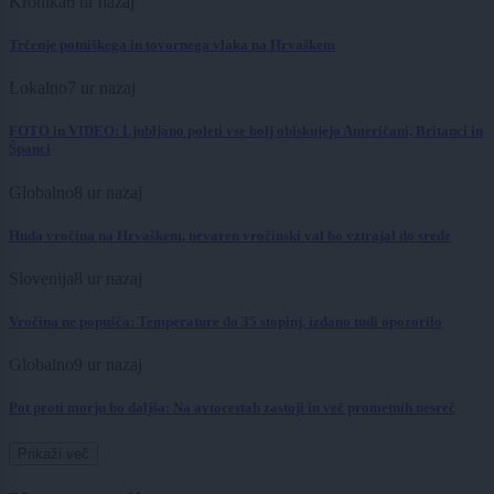
Kronika
6 ur nazaj
Trčenje potniškega in tovornega vlaka na Hrvaškem
Lokalno
7 ur nazaj
FOTO in VIDEO: Ljubljano poleti vse bolj obiskujejo Američani, Britanci in
Španci
Globalno
8 ur nazaj
Huda vročina na Hrvaškem, nevaren vročinski val bo vztrajal do srede
Slovenija
8 ur nazaj
Vročina ne popušča: Temperature do 35 stopinj, izdano tudi opozorilo
Globalno
9 ur nazaj
Pot proti morju bo daljša: Na avtocestah zastoji in več prometnih nesreč
Prikaži več