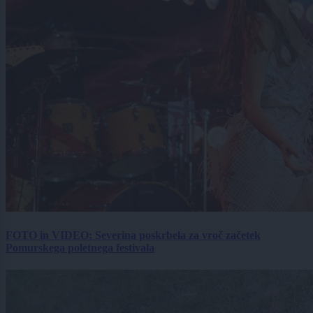
FOTO in VIDEO: Severina poskrbela za vroč začetek
Pomurskega poletnega festivala