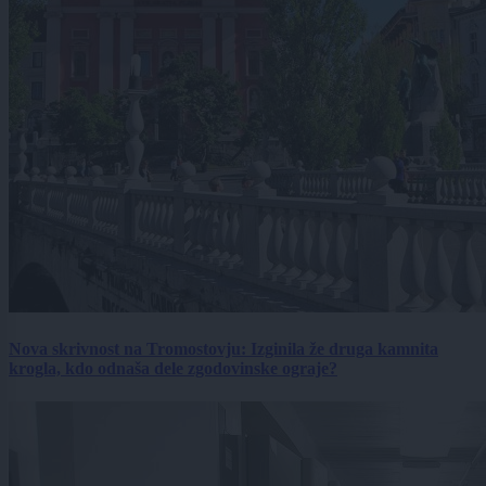
Nova skrivnost na Tromostovju: Izginila že druga kamnita
krogla, kdo odnaša dele zgodovinske ograje?