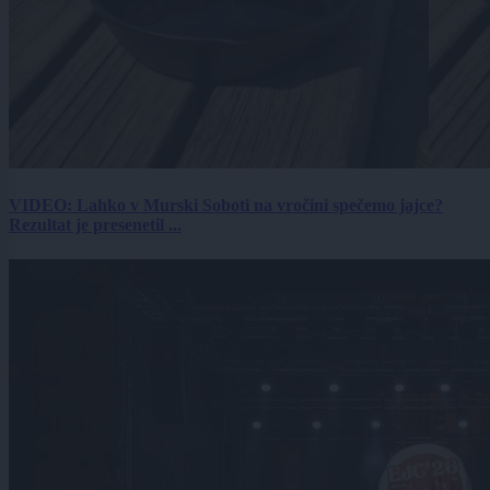
VIDEO: Lahko v Murski Soboti na vročini spečemo jajce?
Rezultat je presenetil ...