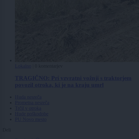
Lokalno
|
0 komentarjev
TRAGIČNO: Pri vzvratni vožnji s traktorjem
povozil otroka, ki je na kraju umrl
Huda nesreča
Prometna nesreča
Trčil v otroka
Hude poškodobe
PU Novo mesto
Deli