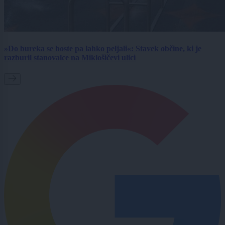
»Do bureka se boste pa lahko peljali«: Stavek občine, ki je
razburil stanovalce na Miklošičevi ulici