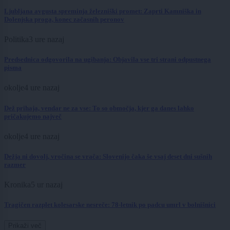
Ljubljana avgusta spreminja železniški promet: Zaprti Kamniška in
Dolenjska proga, konec začasnih peronov
Politika
3 ure nazaj
Predsednica odgovorila na ugibanja: Objavila vse tri strani odpustnega
pisma
okolje
4 ure nazaj
Dež prihaja, vendar ne za vse: To so območja, kjer ga danes lahko
pričakujemo največ
okolje
4 ure nazaj
Dežja ni dovolj, vročina se vrača: Slovenijo čaka še vsaj deset dni sušnih
razmer
Kronika
5 ur nazaj
Tragičen razplet kolesarske nesreče: 78-letnik po padcu umrl v bolnišnici
Prikaži več