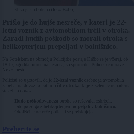
Slika je simbolična (foto: Bobo).
Prišlo je do hujše nesreče, v kateri je 22-
letni voznik z avtomobilom trčil v otroka.
Zaradi hudih poškodb so morali otroka s
helikopterjem prepeljati v bolnišnico.
Na Sotelskem na območju Policijske postaje Krško se je včeraj, ob
18.15, zgodila prometna nesreča, so sporočili s Policijske uprave
Novo mesto.
Policisti so ugotovili, da je
22-letni voznik
osebnega avtomobila
zapeljal na dovozno pot in
trčil v otroka
, ki je z zelenice nenadoma
stekel na dovoz.
Hudo poškodovanega
otroka so reševalci oskrbeli,
nato pa so ga
s helikopterjem odpeljali v bolnišnico
.
Okoliščine nesreče policisti še preiskujejo.
Preberite še