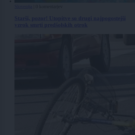
Slovenija
|
0 komentarjev
Starši, pozor! Utopitve so drugi najpogostejši
vzrok smrti predšolskih otrok