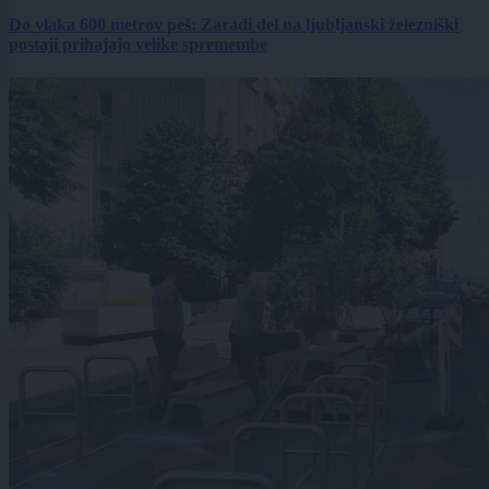
Do vlaka 600 metrov peš: Zaradi del na ljubljanski železniški
postaji prihajajo velike spremembe