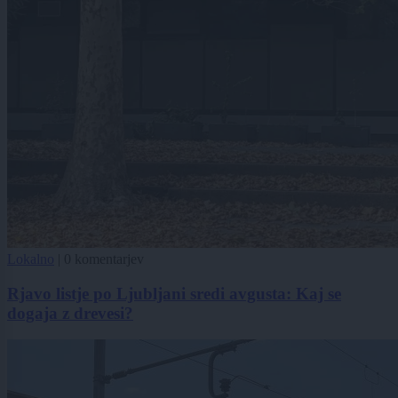
Lokalno
|
0 komentarjev
Rjavo listje po Ljubljani sredi avgusta: Kaj se
dogaja z drevesi?