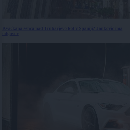
Kvačkana senca nad Trubarjevo kot v Španiji? Janković ima
odgovor