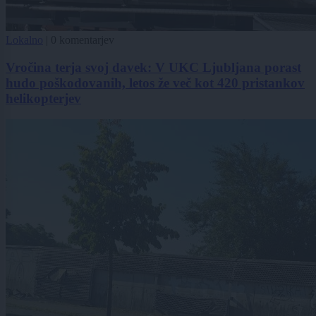
Lokalno
|
0 komentarjev
Vročina terja svoj davek: V UKC Ljubljana porast
hudo poškodovanih, letos že več kot 420 pristankov
helikopterjev