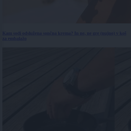
Kam sodi odslužena sončna krema? In ne, ne gre (nujno) v koš
za embalažo