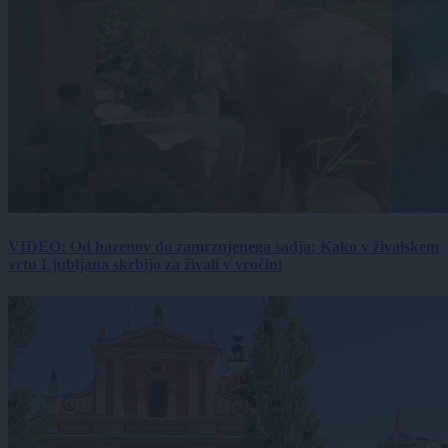
VIDEO: Od bazenov do zamrznjenega sadja: Kako v živalskem
vrtu Ljubljana skrbijo za živali v vročini