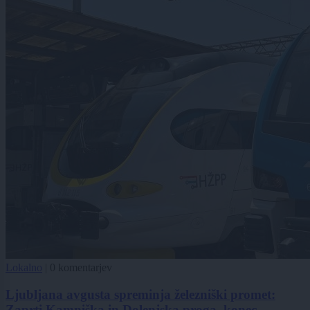
Lokalno
|
0 komentarjev
Ljubljana avgusta spreminja železniški promet:
Zaprti Kamniška in Dolenjska proga, konec