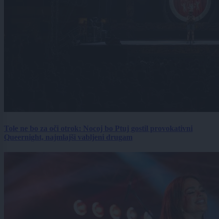
Tole ne bo za oči otrok: Nocoj bo Ptuj gostil provokativni
Queernight, najmlajši vabljeni drugam