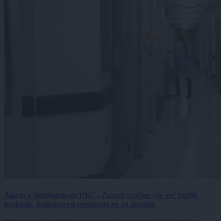
Alarm v ljubljanskem UKC: Zaradi vročine vse več hudih
poškodb, helikopterji pristajajo en za drugim