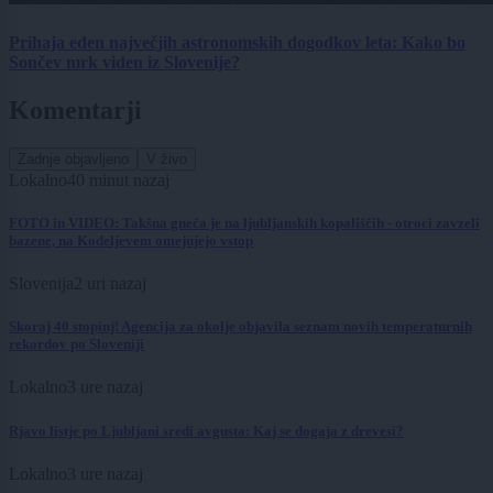
Prihaja eden največjih astronomskih dogodkov leta: Kako bo
Sončev mrk viden iz Slovenije?
Komentarji
Zadnje objavljeno
V živo
Lokalno
40 minut nazaj
FOTO in VIDEO: Takšna gneča je na ljubljanskih kopališčih - otroci zavzeli
bazene, na Kodeljevem omejujejo vstop
Slovenija
2 uri nazaj
Skoraj 40 stopinj! Agencija za okolje objavila seznam novih temperaturnih
rekordov po Sloveniji
Lokalno
3 ure nazaj
Rjavo listje po Ljubljani sredi avgusta: Kaj se dogaja z drevesi?
Lokalno
3 ure nazaj