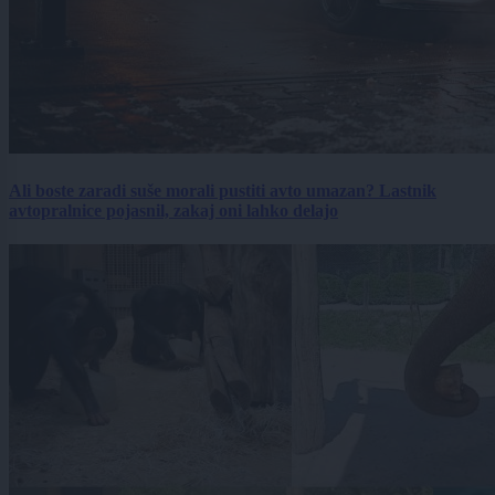
Ali boste zaradi suše morali pustiti avto umazan? Lastnik
avtopralnice pojasnil, zakaj oni lahko delajo