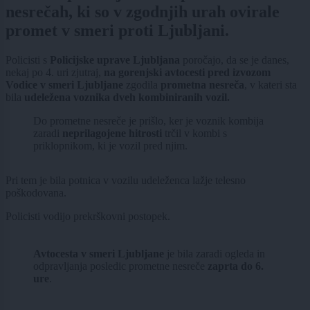
nesrečah, ki so v zgodnjih urah ovirale
promet v smeri proti Ljubljani.
Policisti s
Policijske uprave Ljubljana
poročajo, da se je danes,
nekaj po 4. uri zjutraj,
na gorenjski avtocesti pred izvozom
Vodice v smeri Ljubljane
zgodila
prometna nesreča
, v kateri sta
bila
udeležena voznika dveh kombiniranih vozil.
Do prometne nesreče je prišlo, ker je voznik kombija
zaradi
neprilagojene hitrosti
trčil v kombi s
priklopnikom, ki je vozil pred njim.
Pri tem je bila potnica v vozilu udeleženca lažje telesno
poškodovana.
Policisti vodijo prekrškovni postopek.
Avtocesta v smeri Ljubljane
je bila zaradi ogleda in
odpravljanja posledic prometne nesreče
zaprta do 6.
ure
.