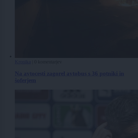
Kronika
|
0 komentarjev
Na avtocesti zagorel avtobus s 36 potniki in
šoferjem