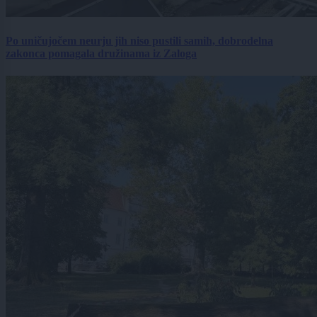
Po uničujočem neurju jih niso pustili samih, dobrodelna
zakonca pomagala družinama iz Zaloga