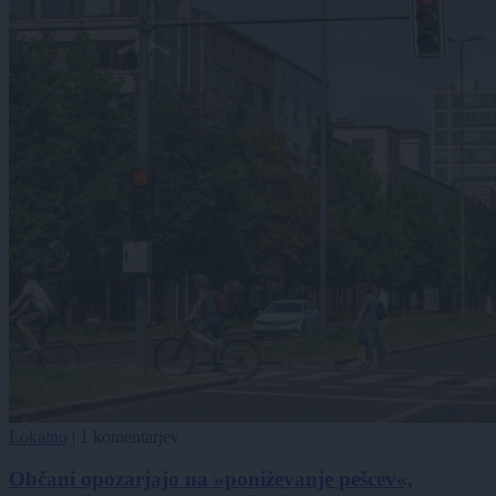
Lokalno
|
1 komentarjev
Občani opozarjajo na »poniževanje pešcev«,