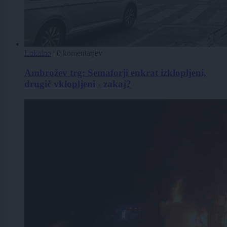
Lokalno
|
0 komentarjev
Ambrožev trg: Semaforji enkrat izklopljeni,
drugič vklopljeni - zakaj?