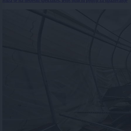
Bliža se na nebesni spektakel, letos odlični pogoji za opazovanje