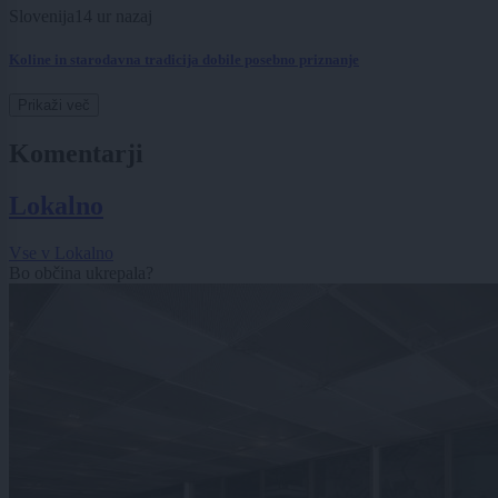
Slovenija
14 ur nazaj
Koline in starodavna tradicija dobile posebno priznanje
Prikaži več
Komentarji
Lokalno
Vse v Lokalno
Bo občina ukrepala?