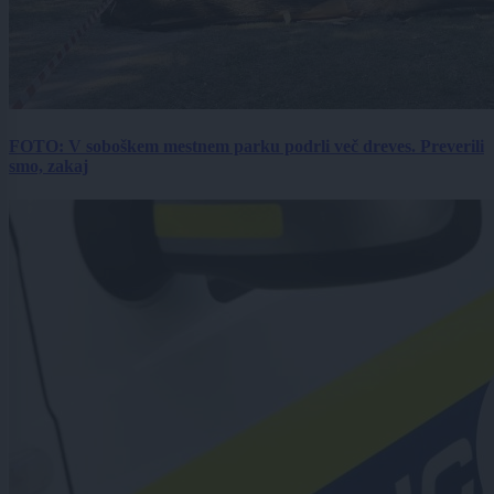
FOTO: V soboškem mestnem parku podrli več dreves. Preverili
smo, zakaj