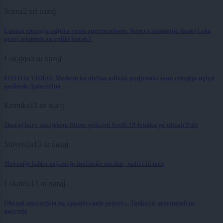
Scena
2 uri nazaj
Lunina energija odpira vrata spremembam: Katera znamenja danes čaka
pravi trenutek za veliki korak?
Lokalno
5 ur nazaj
FOTO in VIDEO: Medtem ko občina odlaša, podjetniki sami rešujejo ugled
podhoda Ajdovščina
Kronika
12 ur nazaj
Skoraj kot v akcijskem filmu: policisti lovili 19-letnika po ulicah Pule
Slovenija
13 ur nazaj
Slovenijo lahko zajamejo močnejše nevihte, nalivi in toča
Lokalno
13 ur nazaj
Občani opozarjajo na »poniževanje pešcev«, Janković sprememb ne
načrtuje