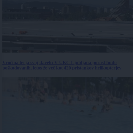
Vročina terja svoj davek: V UKC Ljubljana porast hudo
poškodovanih, letos že več kot 420 pristankov helikopterjev