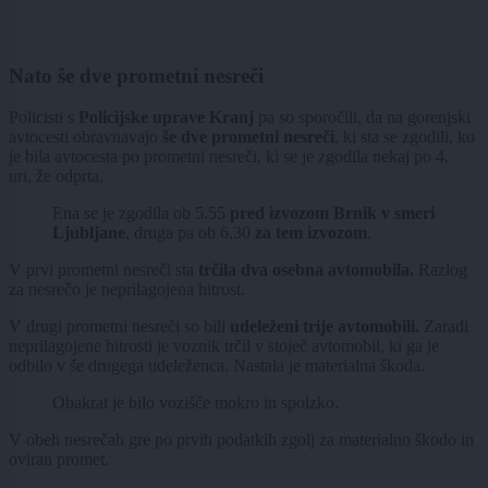
Nato še dve prometni nesreči
Policisti s
Policijske uprave Kranj
pa so sporočili, da na gorenjski
avtocesti obravnavajo
še dve prometni nesreči
, ki sta se zgodili, ko
je bila avtocesta po prometni nesreči, ki se je zgodila nekaj po 4.
uri, že odprta.
Ena se je zgodila ob 5.55
pred izvozom Brnik v smeri
Ljubljane
, druga pa ob 6.30
za tem izvozom
.
V prvi prometni nesreči sta
trčila dva osebna avtomobila.
Razlog
za nesrečo je neprilagojena hitrost.
V drugi prometni nesreči so bili
udeleženi trije avtomobili.
Zaradi
neprilagojene hitrosti je voznik trčil v stoječ avtomobil, ki ga je
odbilo v še drugega udeleženca. Nastala je materialna škoda.
Obakrat je bilo vozišče mokro in spolzko.
V obeh nesrečah gre po prvih podatkih zgolj za materialno škodo in
oviran promet.