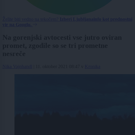
Želite biti vedno na tekočem?
Izberi Ljubljanainfo kot prednostni
vir na Googlu.
Na gorenjski avtocesti vse jutro oviran
promet, zgodile so se tri prometne
nesreče
Nika Vajnhandl
|
11. oktober 2021 08:47
v
Kronika