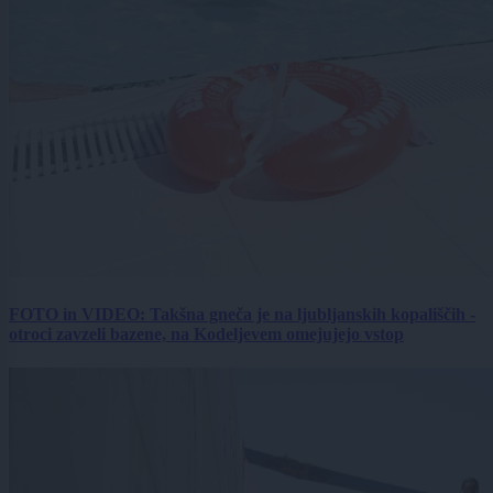
FOTO in VIDEO: Takšna gneča je na ljubljanskih kopališčih -
otroci zavzeli bazene, na Kodeljevem omejujejo vstop