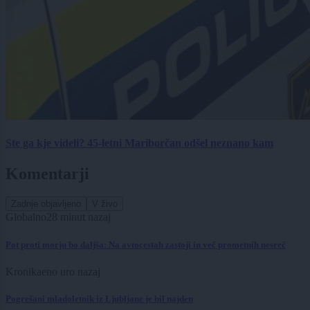
Ste ga kje videli? 45-letni Mariborčan odšel neznano kam
Komentarji
Zadnje objavljeno
V živo
Globalno
28 minut nazaj
Pot proti morju bo daljša: Na avtocestah zastoji in več prometnih nesreč
Kronika
eno uro nazaj
Pogrešani mladoletnik iz Ljubljane je bil najden