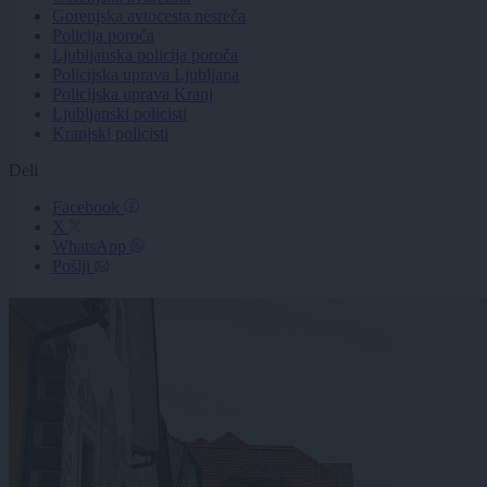
Gorenjska avtocesta nesreča
Policija poroča
Ljubljanska policija poroča
Policijska uprava Ljubljana
Policijska uprava Kranj
Ljubljanski policisti
Kranjski policisti
Deli
Facebook
X
WhatsApp
Pošlji