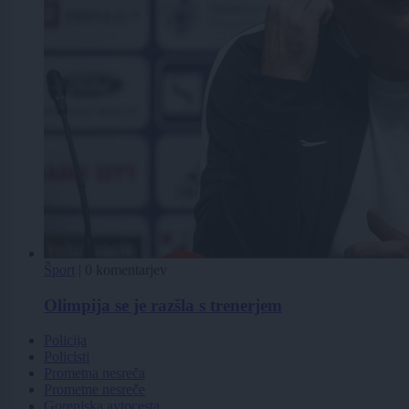
Šport
|
0 komentarjev
Olimpija se je razšla s trenerjem
Policija
Policisti
Prometna nesreča
Prometne nesreče
Gorenjska avtocesta