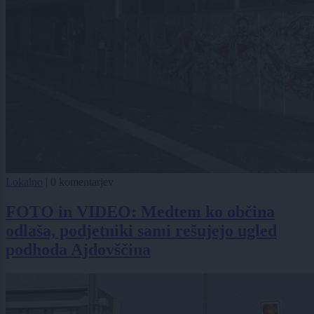
Lokalno
|
0 komentarjev
FOTO in VIDEO: Medtem ko občina
odlaša, podjetniki sami rešujejo ugled
podhoda Ajdovščina