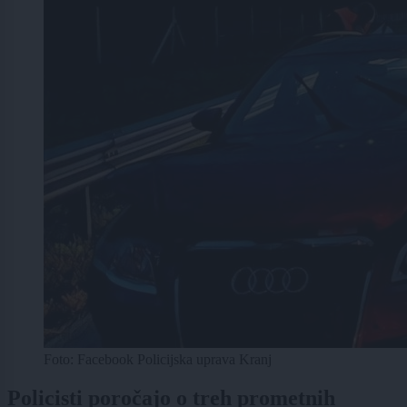
Foto: Facebook Policijska uprava Kranj
Policisti poročajo o treh prometnih