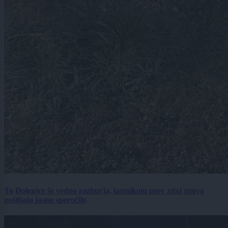
To Dolenjce še vedno razburja, lastnikom psov zdaj znova
pošiljajo jasno sporočilo