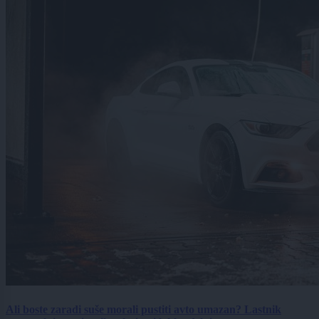
Ali boste zaradi suše morali pustiti avto umazan? Lastnik