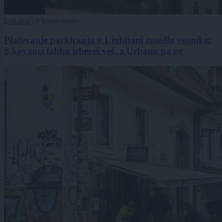
Lokalno
|
0 komentarjev
Plačevanje parkiranja v Ljubljani zmedlo voznike:
S kovanci lahko izbereš več, z Urbano pa ne