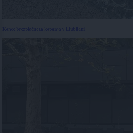
Konec brezplačnega kopanja v Ljubljani