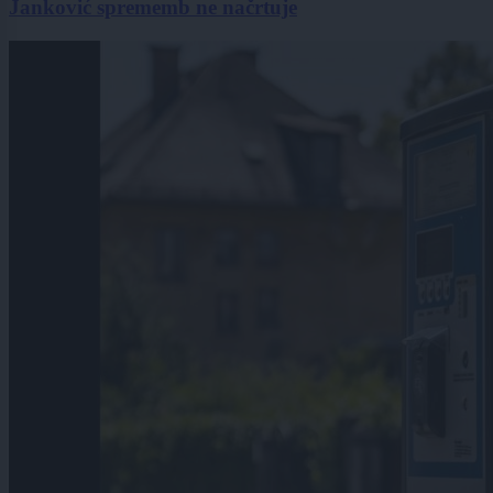
Janković sprememb ne načrtuje