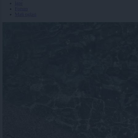
Igre
Forum
Mali oglasi