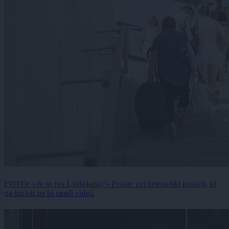
FOTO: »Je to res Ljubljana?« Prizor pri železniški postaji, ki
ga turisti ne bi smeli videti