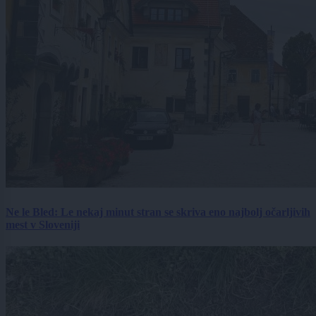
Ne le Bled: Le nekaj minut stran se skriva eno najbolj očarljivih
mest v Sloveniji