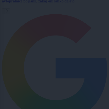
avtopralnice pojasnil, zakaj oni lahko delajo