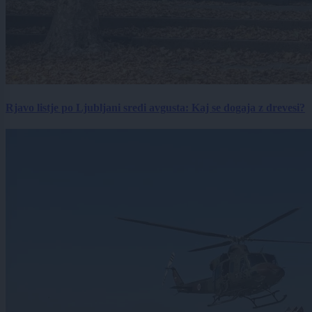
Rjavo listje po Ljubljani sredi avgusta: Kaj se dogaja z drevesi?