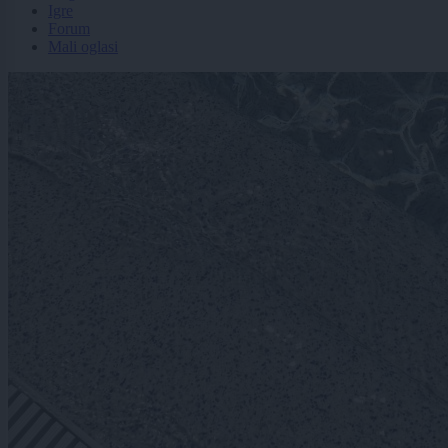
Igre
Forum
Mali oglasi