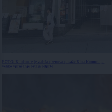
FOTO: Končno se je začela prenova pasaže Kina Komuna, a
veliko vprašanje ostaja odprto