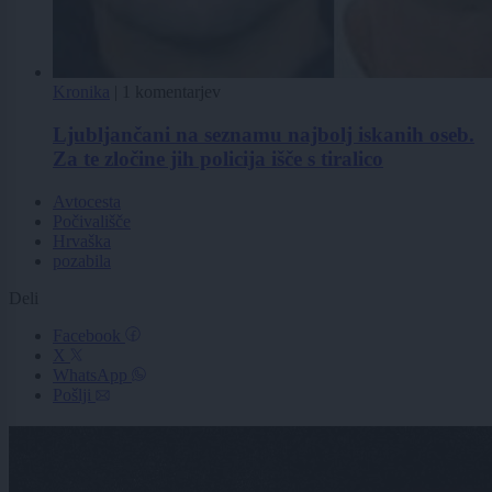
Kronika
|
1 komentarjev
Ljubljančani na seznamu najbolj iskanih oseb.
Za te zločine jih policija išče s tiralico
Avtocesta
Počivališče
Hrvaška
pozabila
Deli
Facebook
X
WhatsApp
Pošlji