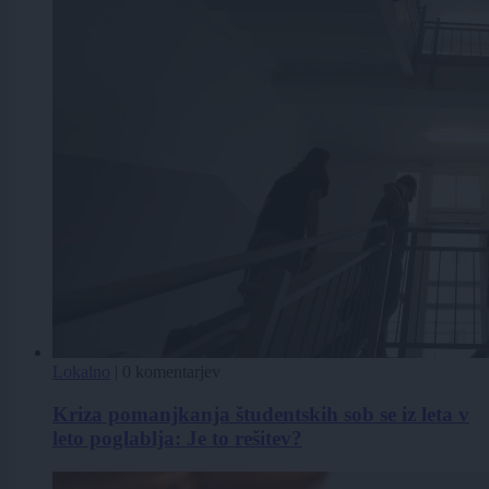
Lokalno
|
0 komentarjev
Kriza pomanjkanja študentskih sob se iz leta v
leto poglablja: Je to rešitev?