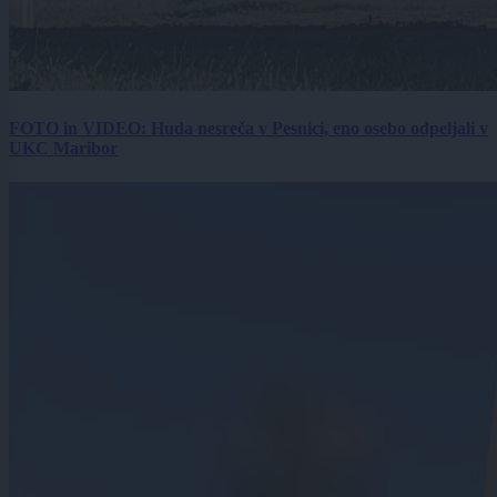
FOTO in VIDEO: Huda nesreča v Pesnici, eno osebo odpeljali v
UKC Maribor