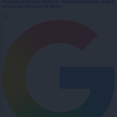
Anonimna pričevanja študentov: Brskanje po omarah, najem le
za lepe punce in prepoved obiskov