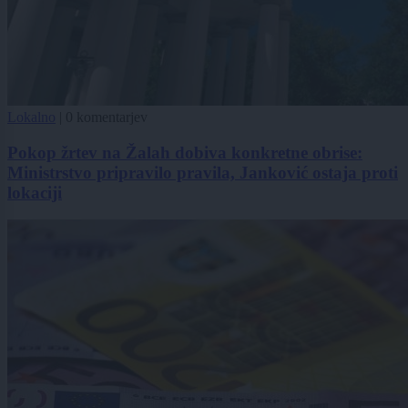
Lokalno
|
0 komentarjev
Pokop žrtev na Žalah dobiva konkretne obrise:
Ministrstvo pripravilo pravila, Janković ostaja proti
lokaciji