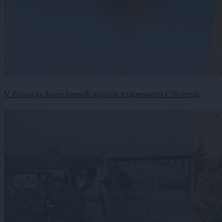
V Pomurju danes izmerili najvišjo temperaturo v Sloveniji