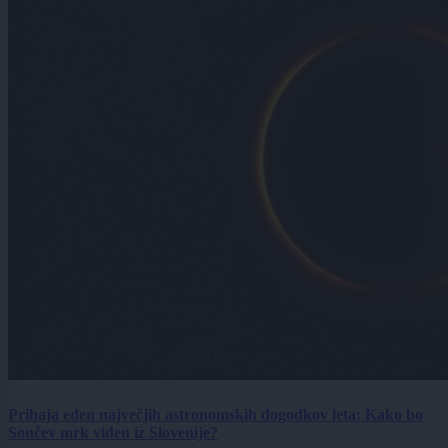
Prihaja eden največjih astronomskih dogodkov leta: Kako bo
Sončev mrk viden iz Slovenije?