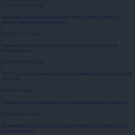
Lokalno
8 minut nazaj
Pokop žrtev na Žalah dobiva konkretne obrise: Ministrstvo pripravilo
pravila, Janković ostaja proti lokaciji
Scena
8 minut nazaj
Kamniški župan Matej Slapar v dvojni sreči: Rodili sta se mu hčerki
Tinkara in Lara
Lokalno
8 minut nazaj
FOTO: »Je to res Ljubljana?« Prizor pri železniški postaji, ki ga turisti ne bi
smeli videti
okolje
7 ur nazaj
Vročinski val je nevaren tudi za živali: tako jim lahko pomagate preživeti
Slovenija
8 ur nazaj
Po prometni nesreči in govoricah o ustavni obtožbi: znano, kdo bi prevzel
naloge predsednice