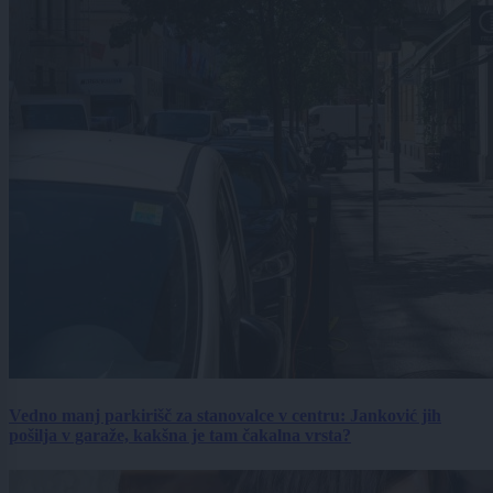
Vedno manj parkirišč za stanovalce v centru: Janković jih
pošilja v garaže, kakšna je tam čakalna vrsta?