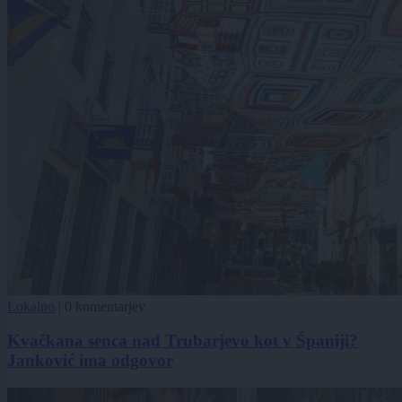
Lokalno
|
0 komentarjev
Kvačkana senca nad Trubarjevo kot v Španiji?
Janković ima odgovor