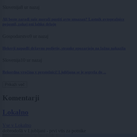
Slovenija
8 ur nazaj
Ali boste zaradi suše morali pustiti avto umazan? Lastnik avtopralnice
pojasnil, zakaj oni lahko delajo
Gospodarstvo
9 ur nazaj
Hekerji napadli državno podjetje, stranke opozarjajo na lažna nakazila
Slovenija
10 ur nazaj
Rekordna vročina v prestolnici! Ljubljana se je segrela do ...
Prikaži več
Komentarji
Lokalno
Vse v Lokalno
dobrodošli v Ljubljani - prvi vtis za potnike