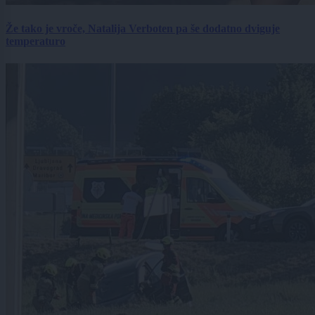
Že tako je vroče, Natalija Verboten pa še dodatno dviguje
temperaturo