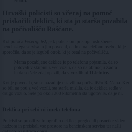
Bobo).
Hrvaški policisti so včeraj na pomoč
priskočili deklici, ki sta jo starša pozabila
na počivališču Rašćane.
Kot poroča
Večernji list
, je k policistom pristopil uslužbenec
bencinskega servisa in jim povedal, da ima na telefonu osebo, ki je
sporočila, da se je izgubil otrok, ki je ostal na počivališču.
Mama pozabljene deklice je po telefonu pojasnila, da so
potovali v skupini z več vozili, da so na območju Zadra
in da so šele zdaj opazili, da v vozilih ni
11-letnice.
Kot je povedala, so se nazadnje ustavili na počivališču Rašćana. Ker
so bili na poti z več vozili, sta starša mislila, da je deklica sedla v
drugo vozilo. Šele po okoli 200 kilometrih sta ugotovila, da je ni.
Deklica pri sebi ni imela telefona
Policisti so prosili za fotografijo deklice, pregledali posnetke video
nadzora in preiskali vse prostore na bencinskem servisu ter našli
deklico, ki ustreza opisu.