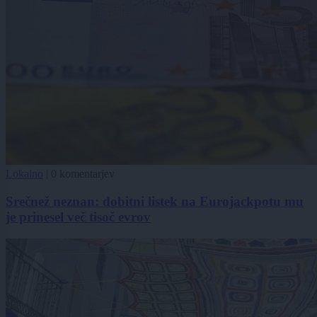
Lokalno
|
0 komentarjev
Srečnež neznan: dobitni listek na Eurojackpotu mu
je prinesel več tisoč evrov