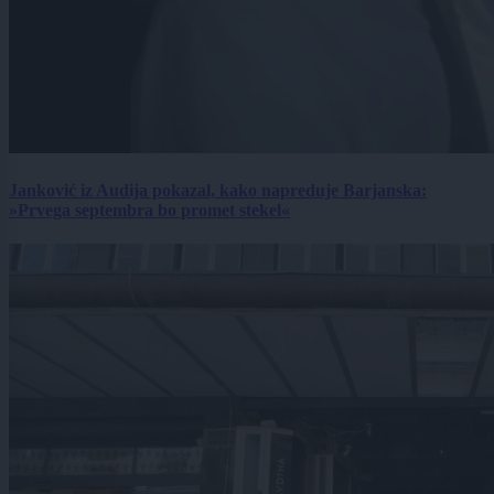
Janković iz Audija pokazal, kako napreduje Barjanska:
»Prvega septembra bo promet stekel«