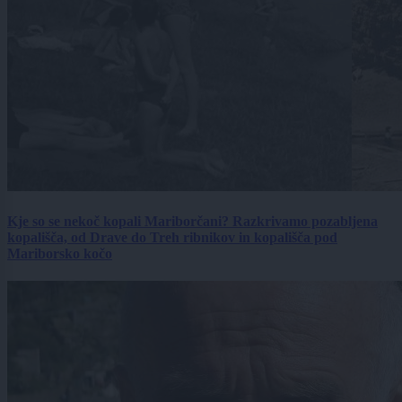
Kje so se nekoč kopali Mariborčani? Razkrivamo pozabljena
kopališča, od Drave do Treh ribnikov in kopališča pod
Mariborsko kočo