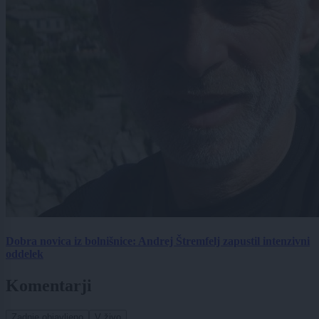
Dobra novica iz bolnišnice: Andrej Štremfelj zapustil intenzivni
oddelek
Komentarji
Zadnje objavljeno
V živo