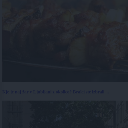
Kje je naj žar v Ljubljani z okolico? Bralci ste izbrali ...