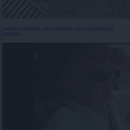
Zaradi vročinskega vala brezplačen vstop na ljubljanska
kopališča