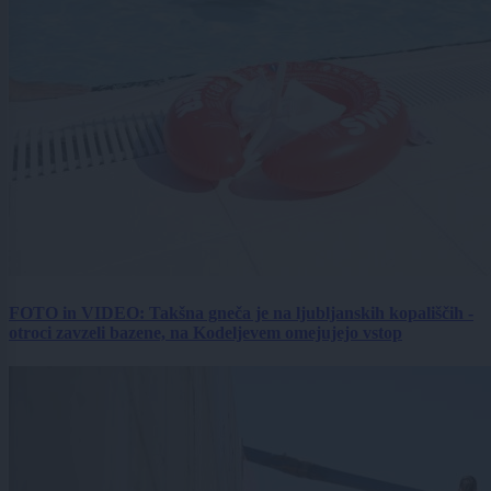
FOTO in VIDEO: Takšna gneča je na ljubljanskih kopališčih -
otroci zavzeli bazene, na Kodeljevem omejujejo vstop