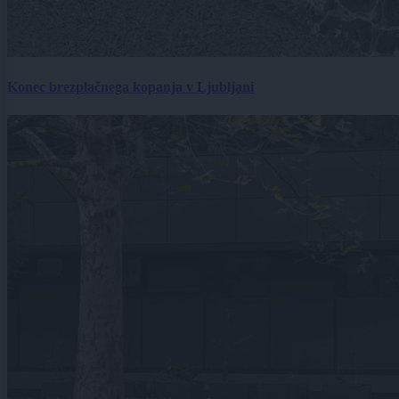
Konec brezplačnega kopanja v Ljubljani