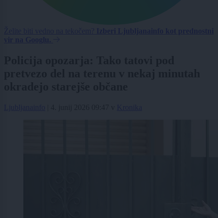
Želite biti vedno na tekočem?
Izberi Ljubljanainfo kot prednostni
vir na Googlu.
Policija opozarja: Tako tatovi pod
pretvezo del na terenu v nekaj minutah
okradejo starejše občane
Ljubljanainfo
|
4. junij 2026 09:47
v
Kronika