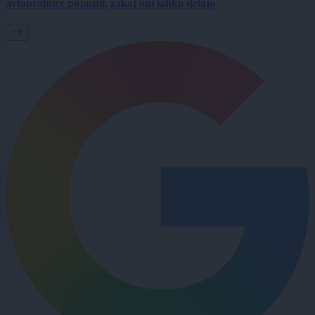
avtopralnice pojasnil, zakaj oni lahko delajo