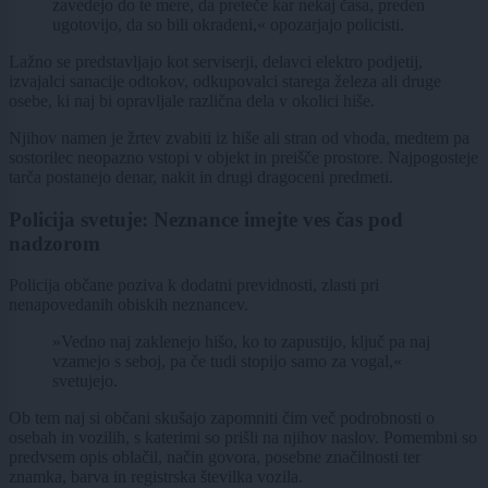
zavedejo do te mere, da preteče kar nekaj časa, preden
ugotovijo, da so bili okradeni,« opozarjajo policisti.
Lažno se predstavljajo kot serviserji, delavci elektro podjetij,
izvajalci sanacije odtokov, odkupovalci starega železa ali druge
osebe, ki naj bi opravljale različna dela v okolici hiše.
Njihov namen je žrtev zvabiti iz hiše ali stran od vhoda, medtem pa
sostorilec neopazno vstopi v objekt in preišče prostore. Najpogosteje
tarča postanejo denar, nakit in drugi dragoceni predmeti.
Policija svetuje: Neznance imejte ves čas pod
nadzorom
Policija občane poziva k dodatni previdnosti, zlasti pri
nenapovedanih obiskih neznancev.
»Vedno naj zaklenejo hišo, ko to zapustijo, ključ pa naj
vzamejo s seboj, pa če tudi stopijo samo za vogal,«
svetujejo.
Ob tem naj si občani skušajo zapomniti čim več podrobnosti o
osebah in vozilih, s katerimi so prišli na njihov naslov. Pomembni so
predvsem opis oblačil, način govora, posebne značilnosti ter
znamka, barva in registrska številka vozila.