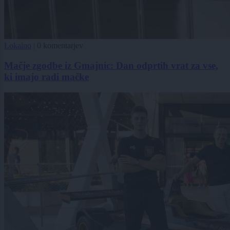
Lokalno
|
0 komentarjev
Mačje zgodbe iz Gmajnic: Dan odprtih vrat za vse,
ki imajo radi mačke