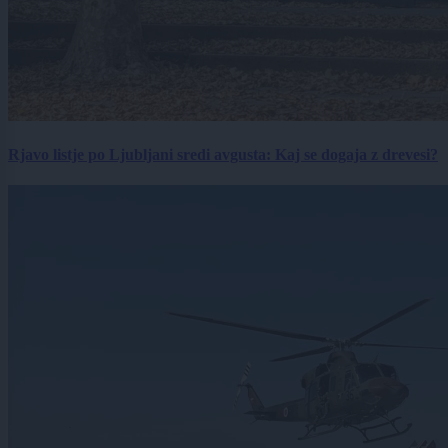
Rjavo listje po Ljubljani sredi avgusta: Kaj se dogaja z drevesi?