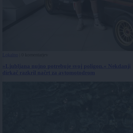
Lokalno
|
0 komentarjev
»Ljubljana nujno potrebuje svoj poligon.« Nekdanji
dirkač razkril načrt za avtomotodrom