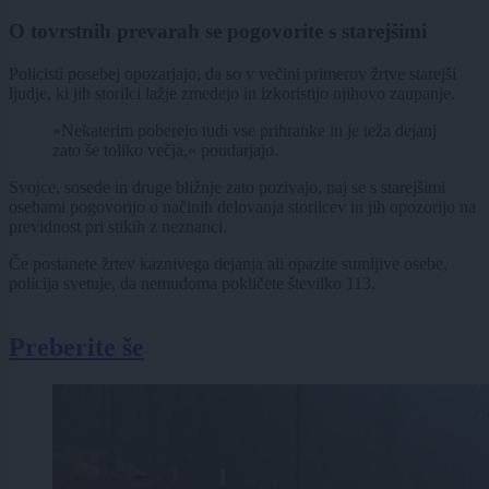
O tovrstnih prevarah se pogovorite s starejšimi
Policisti posebej opozarjajo, da so v večini primerov žrtve starejši
ljudje, ki jih storilci lažje zmedejo in izkoristijo njihovo zaupanje.
»Nekaterim poberejo tudi vse prihranke in je teža dejanj
zato še toliko večja,« poudarjajo.
Svojce, sosede in druge bližnje zato pozivajo, naj se s starejšimi
osebami pogovorijo o načinih delovanja storilcev in jih opozorijo na
previdnost pri stikih z neznanci.
Če postanete žrtev kaznivega dejanja ali opazite sumljive osebe,
policija svetuje, da nemudoma pokličete številko 113.
Preberite še