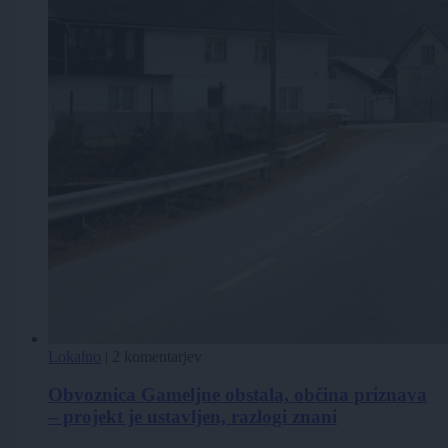
Lokalno
|
2 komentarjev
Obvoznica Gameljne obstala, občina priznava
– projekt je ustavljen, razlogi znani