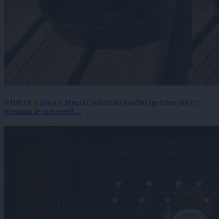
VIDEO: Lahko v Murski Soboti na vročini spečemo jajce?
Rezultat je presenetil ...