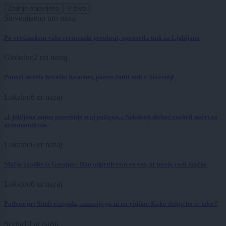
Zadnje objavljeno
V živo
Slovenija
eno uro nazaj
Po vročinskem valu vremenski preobrat, opozorila tudi za Ljubljano
Globalno
2 uri nazaj
Ponoči streslo hrvaški Kvarner, potres čutili tudi v Sloveniji
Lokalno
6 ur nazaj
»Ljubljana nujno potrebuje svoj poligon.« Nekdanji dirkač razkril načrt za
avtomotodrom
Lokalno
6 ur nazaj
Mačje zgodbe iz Gmajnic: Dan odprtih vrat za vse, ki imajo radi mačke
Lokalno
6 ur nazaj
Podvoz pri Situli razpada, sanacije pa ni na vidiku: Kako dolgo bo še tako?
Scena
10 ur nazaj