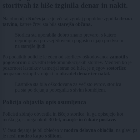
storitvah iz hiše izginila denar in nakit.
Na območju
Kočevja
se je včeraj zgodaj popoldne zgodila
drzna
tatvina
, katere žrtvi sta bila
starejša občana.
Storilca sta uporabila dobro znano prevaro, s katero
nepridipravi po vsej Sloveniji pogosto ciljajo predvsem
na starejše ljudi.
Po podatkih policije je eden od storilcev oškodovanca
zamotil s
pogovorom
o izvedbi telekomunikacijskih storitev. Medtem ko je
pozornost lastnikov usmerjal stran od hiše, je njegov
sostorilec
neopazno vstopil v objekt in
ukradel denar ter nakit.
Lastnika sta bila oškodovana za več sto evrov, storilca
pa sta po dejanju pobegnila s sivim kombijem.
Policija objavila opis osumljenca
Policisti zbirajo obvestila in iščejo storilca, ki ga opisujejo kot
moškega, starega okoli
30 let, manjše in čokate postave.
V času dejanja je bil oblečen v
modra delovna oblačila
,
na glavi pa
je nosil
modro kapo s šiltom
.