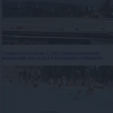
Vročina terja svoj davek: V UKC Ljubljana porast hudo
poškodovanih, letos že več kot 420 pristankov helikopterjev