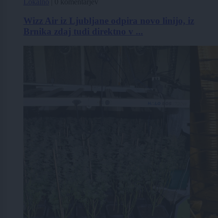
Lokalno
|
0 komentarjev
Wizz Air iz Ljubljane odpira novo linijo, iz
Brnika zdaj tudi direktno v ...