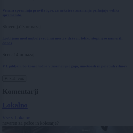
Venera spreminja pravila igre, za nekatera znamenja prihajajo velike
spremembe
Slovenija
13 ur nazaj
Ljubljana med najbolj vročimi mesti v državi: toliko stopinj so namerili
danes
Scena
14 ur nazaj
V Ljubljani bo konec tedna v znamenju ognja, umetnosti in poletnih ritmov
Prikaži več
Komentarji
Lokalno
Vse v Lokalno
nevaren za pešce in kolesarje?