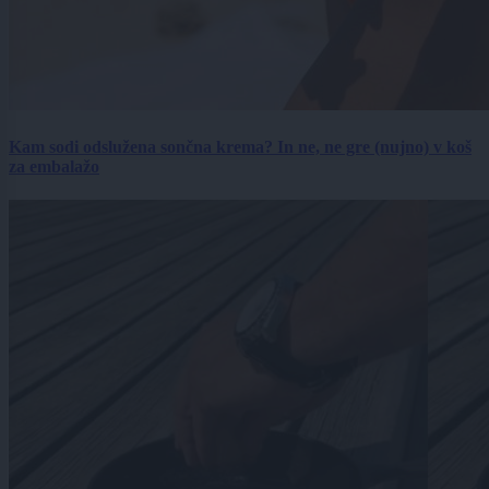
Kam sodi odslužena sončna krema? In ne, ne gre (nujno) v koš
za embalažo