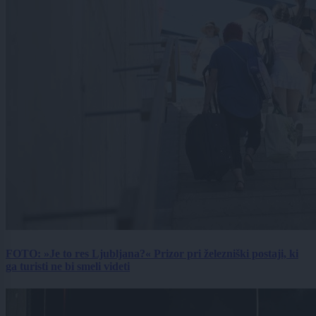
FOTO: »Je to res Ljubljana?« Prizor pri železniški postaji, ki
ga turisti ne bi smeli videti