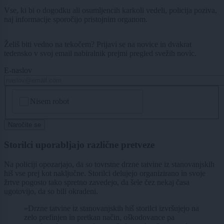
Vse, ki bi o dogodku ali osumljencih karkoli vedeli, policija poziva,
naj informacije sporočijo pristojnim organom.
Želiš biti vedno na tekočem? Prijavi se na novice in dvakrat
tedensko v svoj email nabiralnik prejmi pregled svežih novic.
E-naslov
CAPTCHA
Nisem robot
Naročite se
Storilci uporabljajo različne pretveze
Na policiji opozarjajo, da so tovrstne drzne tatvine iz stanovanjskih
hiš vse prej kot naključne. Storilci delujejo organizirano in svoje
žrtve pogosto tako spretno zavedejo, da šele čez nekaj časa
ugotovijo, da so bili okradeni.
»Drzne tatvine iz stanovanjskih hiš storilci izvršujejo na
zelo prefinjen in pretkan način, oškodovance pa