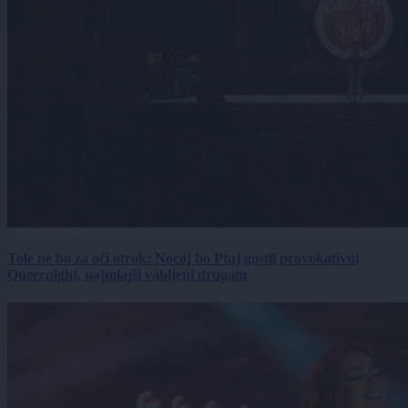
Tole ne bo za oči otrok: Nocoj bo Ptuj gostil provokativni
Queernight, najmlajši vabljeni drugam