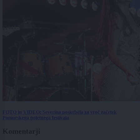
FOTO in VIDEO: Severina poskrbela za vroč začetek
Pomurskega poletnega festivala
Komentarji