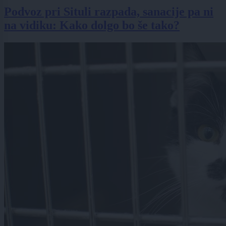
Podvoz pri Situli razpada, sanacije pa ni
na vidiku: Kako dolgo bo še tako?