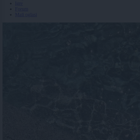
Igre
Forum
Mali oglasi