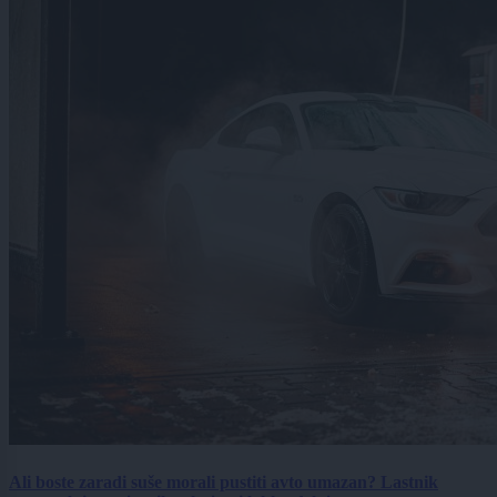
Ali boste zaradi suše morali pustiti avto umazan? Lastnik