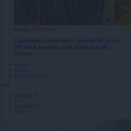
Kronika
|
0 komentarjev
Ljubljanski kriminalisti v hiši odkrili več kot
900 sadik konoplje, trije moški končali v
priporu
Kočevje
Tatvina
Telekomunikacije
Deli
Facebook
X
WhatsApp
Pošlji