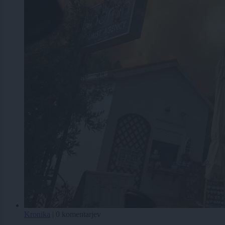
Kronika
|
0 komentarjev