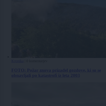
Kronika
|
0 komentarjev
FOTO: Požar znova prizadel gozdove, ki so se
obnavljali po katastrofi iz leta 2003