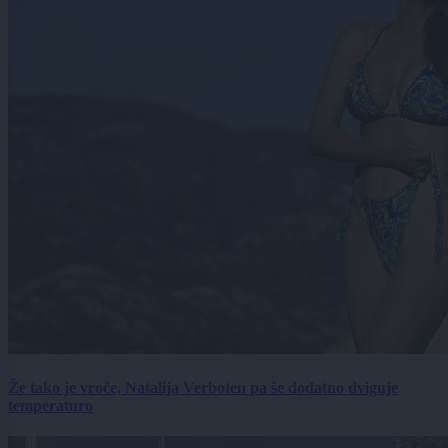
Že tako je vroče, Natalija Verboten pa še dodatno dviguje
temperaturo