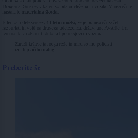
Ob
6.34
so bili policisti obveščeni o prometni nesreči na cesti
Dragonja–Šmarje, v kateri so bila udeležena tri vozila. V nesreči je
nastala le
materialna škoda
.
Eden od udeležencev,
43-letni moški
, se je po nesreči začel
razburjati in vpiti na drugega udeleženca, državljana Avstrije. Pri
tem naj bi z rokami tudi tolkel po njegovem vozilu.
Zaradi kršitve javnega reda in miru so mu policisti
izdali
plačilni nalog
.
Preberite še