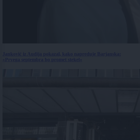
Janković iz Audija pokazal, kako napreduje Barjanska:
»Prvega septembra bo promet stekel«