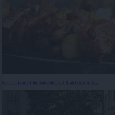
Kje je naj žar v Ljubljani z okolico? Bralci ste izbrali ...