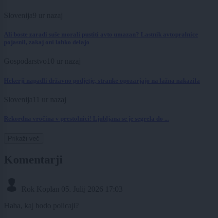
Slovenija
9 ur nazaj
Ali boste zaradi suše morali pustiti avto umazan? Lastnik avtopralnice
pojasnil, zakaj oni lahko delajo
Gospodarstvo
10 ur nazaj
Hekerji napadli državno podjetje, stranke opozarjajo na lažna nakazila
Slovenija
11 ur nazaj
Rekordna vročina v prestolnici! Ljubljana se je segrela do ...
Prikaži več
Komentarji
Rok Koplan
05. Julij 2026 17:03
Haha, kaj bodo policaji?