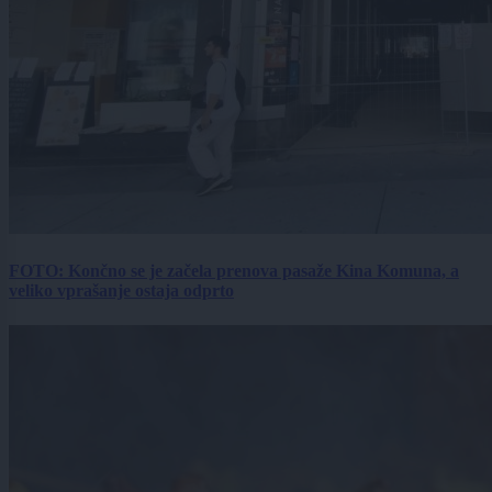
FOTO: Končno se je začela prenova pasaže Kina Komuna, a
veliko vprašanje ostaja odprto