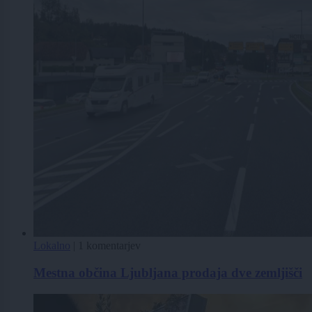
Lokalno
|
1 komentarjev
Mestna občina Ljubljana prodaja dve zemljišči