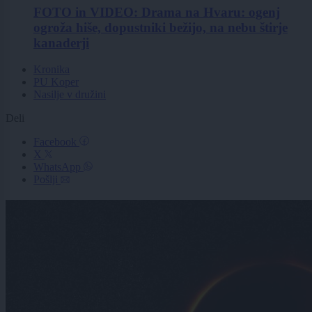
FOTO in VIDEO: Drama na Hvaru: ogenj
ogroža hiše, dopustniki bežijo, na nebu štirje
kanaderji
Kronika
PU Koper
Nasilje v družini
Deli
Facebook
X
WhatsApp
Pošlji