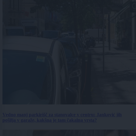
Vedno manj parkirišč za stanovalce v centru: Janković jih
pošilja v garaže, kakšna je tam čakalna vrsta?