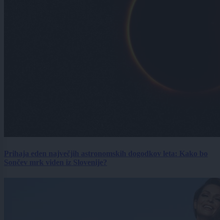
Prihaja eden največjih astronomskih dogodkov leta: Kako bo
Sončev mrk viden iz Slovenije?