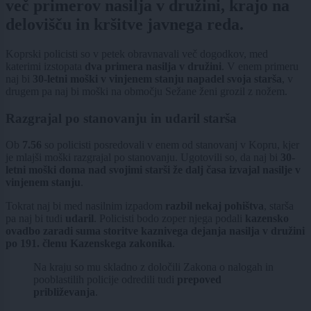
več primerov nasilja v družini, krajo na
delovišču in kršitve javnega reda.
Koprski policisti so v petek obravnavali več dogodkov, med
katerimi izstopata
dva primera nasilja v družini
. V enem primeru
naj bi
30-letni moški v vinjenem stanju napadel svoja starša
, v
drugem pa naj bi moški na območju Sežane ženi grozil z nožem.
Razgrajal po stanovanju in udaril starša
Ob
7.56
so policisti posredovali v enem od stanovanj v Kopru, kjer
je mlajši moški razgrajal po stanovanju. Ugotovili so, da naj bi
30-
letni moški doma nad svojimi starši že dalj časa izvajal nasilje v
vinjenem stanju
.
Tokrat naj bi med nasilnim izpadom
razbil nekaj pohištva
, starša
pa naj bi tudi
udaril
. Policisti bodo zoper njega podali
kazensko
ovadbo zaradi suma storitve kaznivega dejanja nasilja v družini
po 191. členu Kazenskega zakonika
.
Na kraju so mu skladno z določili Zakona o nalogah in
pooblastilih policije odredili tudi
prepoved
približevanja
.