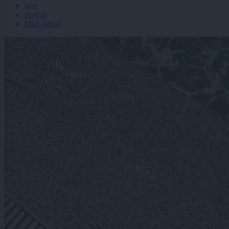
Igre
Forum
Mali oglasi