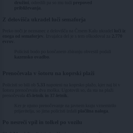
družini
, odredili pa so mu tudi
prepoved
približevanja
.
Z delovišča ukradel luči semaforja
Preko noči je neznanec z delovišča na Črnem Kalu ukradel
luči iz
enega od semaforjev
. Izvajalca del je s tem oškodoval za
2.770
evrov
.
Policisti bodo po končanem zbiranju obvestil podali
kazensko ovadbo
.
Prenočevala v šotoru na koprski plaži
Policisti so bili ob
5.33
napoteni na koprsko plažo, kjer naj bi v
šotoru prenočevala dva moška. Ugotovili so, da sta na plaži
prenočevala
45-letnik in 37-letnik
.
Ker je njuno prenočevanje na javnem kraju vznemirilo
prijavitelja, so jima policisti izdali
plačilna naloga
.
Po nesreči vpil in tolkel po vozilu