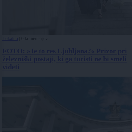
Lokalno
|
0 komentarjev
FOTO: »Je to res Ljubljana?« Prizor pri
železniški postaji, ki ga turisti ne bi smeli
videti