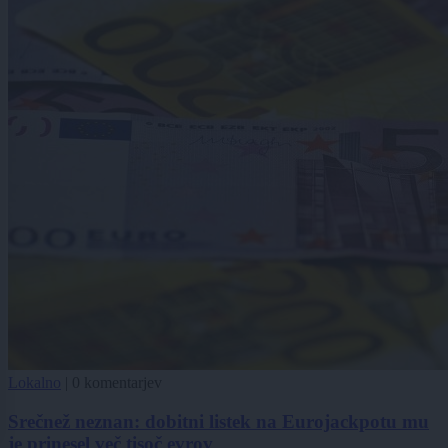
Lokalno
|
0 komentarjev
Srečnež neznan: dobitni listek na Eurojackpotu mu
je prinesel več tisoč evrov