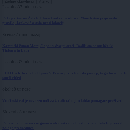
Zadnje objavljeno
V živo
Lokalno
37 minut nazaj
Pokop žrtev na Žalah dobiva konkretne obrise: Ministrstvo pripravilo
pravila, Janković ostaja proti lokaciji
Scena
37 minut nazaj
Kamniški župan Matej Slapar v dvojni sreči: Rodili sta se mu hčerki
Tinkara in Lara
Lokalno
37 minut nazaj
FOTO: »Je to res Ljubljana?« Prizor pri železniški postaji, ki ga turisti ne bi
smeli videti
okolje
8 ur nazaj
Vročinski val je nevaren tudi za živali: tako jim lahko pomagate preživeti
Slovenija
8 ur nazaj
Po prometni nesreči in govoricah o ustavni obtožbi: znano, kdo bi prevzel
naloge predsednice