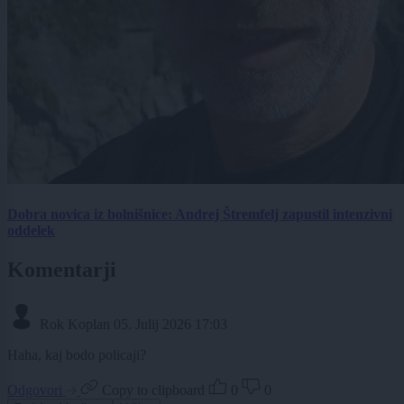
Dobra novica iz bolnišnice: Andrej Štremfelj zapustil intenzivni
oddelek
Komentarji
Rok Koplan
05. Julij 2026 17:03
Haha, kaj bodo policaji?
Odgovori
Copy to clipboard
0
0