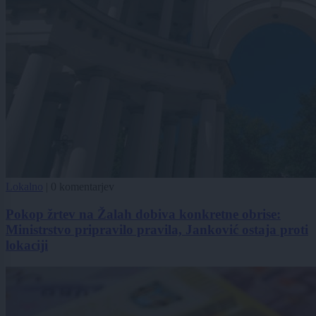
Lokalno
|
0 komentarjev
Pokop žrtev na Žalah dobiva konkretne obrise:
Ministrstvo pripravilo pravila, Janković ostaja proti
lokaciji