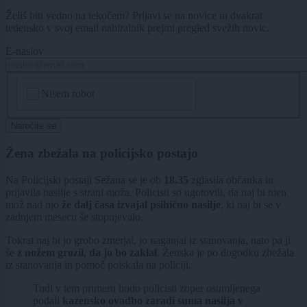
Želiš biti vedno na tekočem? Prijavi se na novice in dvakrat
tedensko v svoj email nabiralnik prejmi pregled svežih novic.
E-naslov
CAPTCHA
Nisem robot
Naročite se
Žena zbežala na policijsko postajo
Na Policijski postaji Sežana se je ob
18.35
zglasila občanka in
prijavila nasilje s strani moža. Policisti so ugotovili, da naj bi njen
mož nad njo
že dalj časa izvajal psihično nasilje
, ki naj bi se v
zadnjem mesecu še stopnjevalo.
Tokrat naj bi jo grobo zmerjal, jo naganjal iz stanovanja, nato pa ji
še
z nožem grozil, da jo bo zaklal
. Ženska je po dogodku zbežala
iz stanovanja in pomoč poiskala na policiji.
Tudi v tem primeru bodo policisti zoper osumljenega
podali
kazensko ovadbo zaradi suma nasilja v