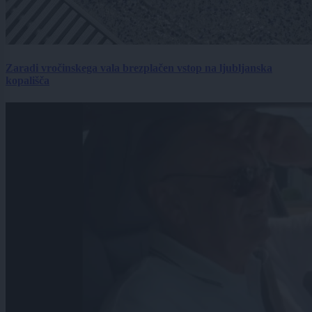
Zaradi vročinskega vala brezplačen vstop na ljubljanska
kopališča