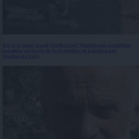
Kje so se nekoč kopali Mariborčani? Razkrivamo pozabljena
kopališča, od Drave do Treh ribnikov in kopališča pod
Mariborsko kočo