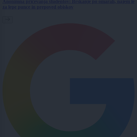
Anonimna pričevanja študentov: Brskanje po omarah, najem le
za lepe punce in prepoved obiskov