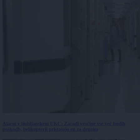
Alarm v ljubljanskem UKC: Zaradi vročine vse več hudih
poškodb, helikopterji pristajajo en za drugim