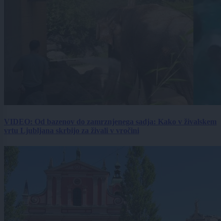
VIDEO: Od bazenov do zamrznjenega sadja: Kako v živalskem
vrtu Ljubljana skrbijo za živali v vročini