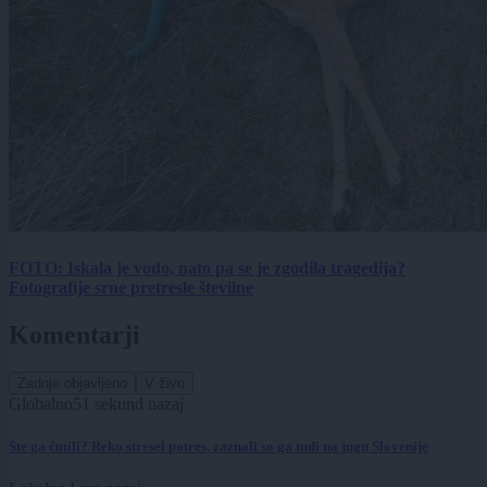
FOTO: Iskala je vodo, nato pa se je zgodila tragedija?
Fotografije srne pretresle številne
Komentarji
Zadnje objavljeno
V živo
Globalno
52 sekund nazaj
Ste ga čutili? Reko stresel potres, zaznali so ga tudi na jugu Slovenije