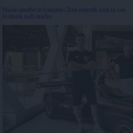
Mačje zgodbe iz Gmajnic: Dan odprtih vrat za vse,
ki imajo radi mačke