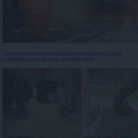
Ali boste zaradi suše morali pustiti avto umazan? Lastnik
avtopralnice pojasnil, zakaj oni lahko delajo