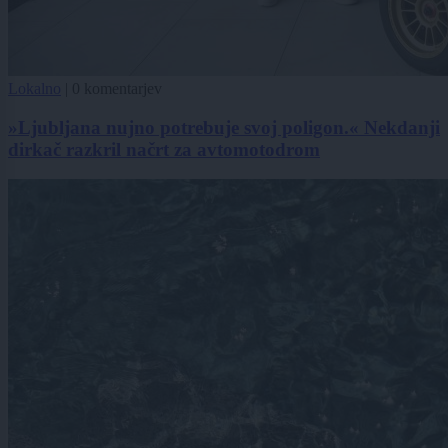
Lokalno
|
0 komentarjev
»Ljubljana nujno potrebuje svoj poligon.« Nekdanji
dirkač razkril načrt za avtomotodrom