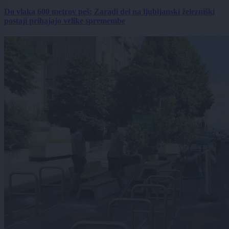
Do vlaka 600 metrov peš: Zaradi del na ljubljanski železniški
postaji prihajajo velike spremembe