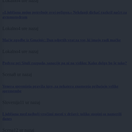
Lokalno
4 ure nazaj
»Ljubljana nujno potrebuje svoj poligon.« Nekdanji dirkač razkril načrt za
avtomotodrom
Lokalno
4 ure nazaj
Mačje zgodbe iz Gmajnic: Dan odprtih vrat za vse, ki imajo radi mačke
Lokalno
4 ure nazaj
Podvoz pri Situli razpada, sanacije pa ni na vidiku: Kako dolgo bo še tako?
Scena
8 ur nazaj
Venera spreminja pravila igre, za nekatera znamenja prihajajo velike
spremembe
Slovenija
11 ur nazaj
Ljubljana med najbolj vročimi mesti v državi: toliko stopinj so namerili
danes
Scena
12 ur nazaj