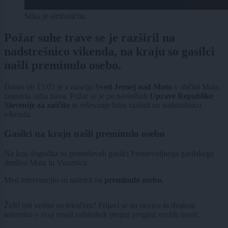
Slika je simbolična.
Požar suhe trave se je razširil na
nadstrešnico vikenda, na kraju so gasilci
našli preminulo osebo.
Danes ob 15.05 je v naselju
Sveti Jernej nad Muto
v občini Muta
zagorela suha trava. Požar se je po navedbah
Uprave Republike
Slovenije za zaščito
in reševanje hitro razširil na nadstrešnico
vikenda.
Gasilci na kraju našli preminulo osebo
Na kraj dogodka so posredovali gasilci Prostovoljnega gasilskega
društva Muta in Vuzenica.
Med intervencijo so naleteli na
preminulo osebo.
Želiš biti vedno na tekočem? Prijavi se na novice in dvakrat
tedensko v svoj email nabiralnik prejmi pregled svežih novic.