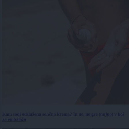
Kam sodi odslužena sončna krema? In ne, ne gre (nujno) v koš
za embalažo