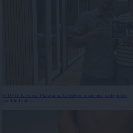
VIDEO: Kavarna Platana na Goričkem pozornost pritegnila s
kratkimi videi