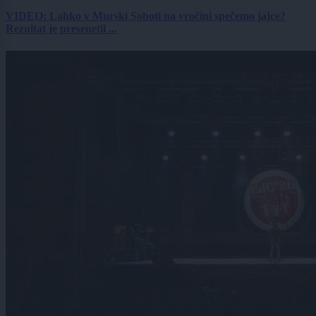
VIDEO: Lahko v Murski Soboti na vročini spečemo jajce?
Rezultat je presenetil ...