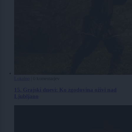
Lokalno
|
0 komentarjev
15. Grajski dnevi: Ko zgodovina oživi nad
Ljubljano