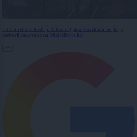
»Do bureka se boste pa lahko peljali«: Stavek občine, ki je
razburil stanovalce na Miklošičevi ulici