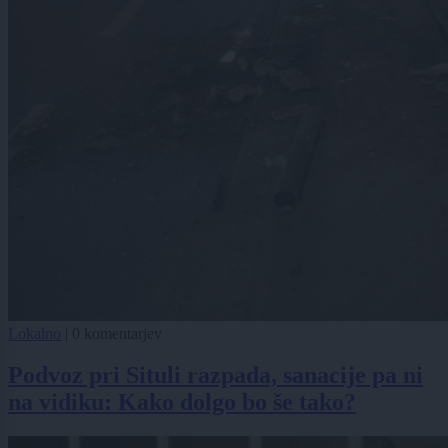
Lokalno
|
0 komentarjev
Podvoz pri Situli razpada, sanacije pa ni
na vidiku: Kako dolgo bo še tako?