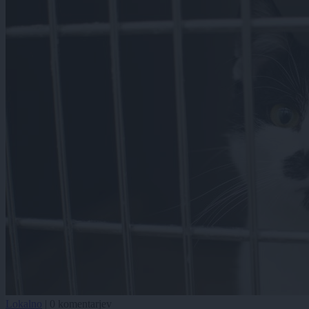
Lokalno
|
0 komentarjev