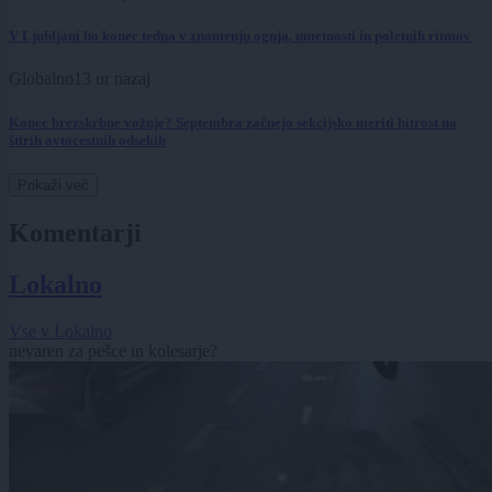
V Ljubljani bo konec tedna v znamenju ognja, umetnosti in poletnih ritmov
Globalno
13 ur nazaj
Konec brezskrbne vožnje? Septembra začnejo sekcijsko meriti hitrost na
štirih avtocestnih odsekih
Prikaži več
Komentarji
Lokalno
Vse v Lokalno
nevaren za pešce in kolesarje?