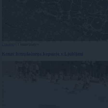
Lokalno
|
1 komentarjev
Konec brezplačnega kopanja v Ljubljani