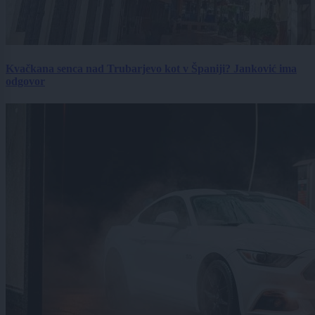
Kvačkana senca nad Trubarjevo kot v Španiji? Janković ima
odgovor