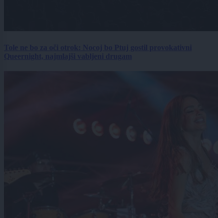
Tole ne bo za oči otrok: Nocoj bo Ptuj gostil provokativni
Queernight, najmlajši vabljeni drugam