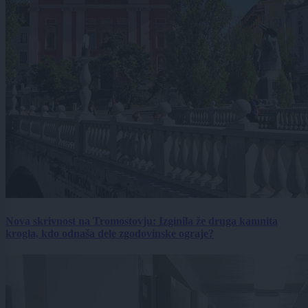
Nova skrivnost na Tromostovju: Izginila že druga kamnita
krogla, kdo odnaša dele zgodovinske ograje?