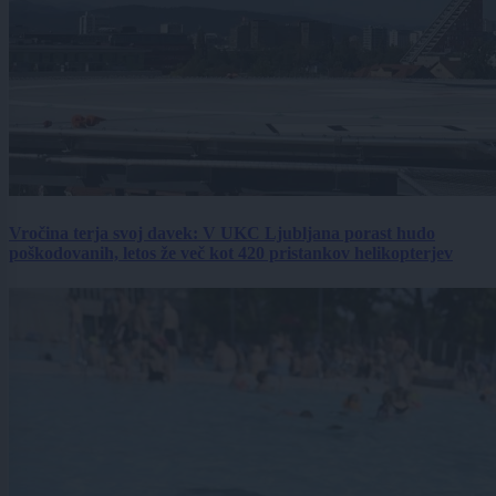
Vročina terja svoj davek: V UKC Ljubljana porast hudo
poškodovanih, letos že več kot 420 pristankov helikopterjev