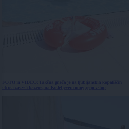
FOTO in VIDEO: Takšna gneča je na ljubljanskih kopališčih -
otroci zavzeli bazene, na Kodeljevem omejujejo vstop