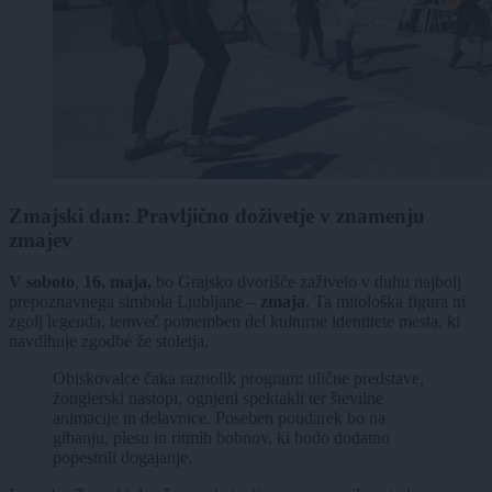
Zmajski dan: Pravljično doživetje v znamenju
zmajev
V soboto
,
16. maja,
bo Grajsko dvorišče zaživelo v duhu najbolj
prepoznavnega simbola Ljubljane –
zmaja
. Ta mitološka figura ni
zgolj legenda, temveč pomemben del kulturne identitete mesta, ki
navdihuje zgodbe že stoletja.
Obiskovalce čaka raznolik program: ulične predstave,
žonglerski nastopi, ognjeni spektakli ter številne
animacije in delavnice. Poseben poudarek bo na
gibanju, plesu in ritmih bobnov, ki bodo dodatno
popestrili dogajanje.