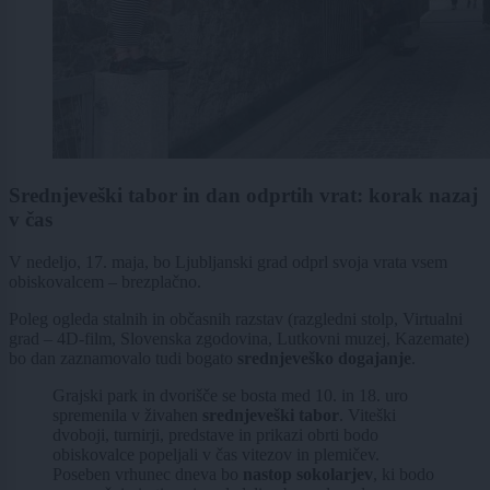
Srednjeveški tabor in dan odprtih vrat: korak nazaj
v čas
V nedeljo, 17. maja, bo Ljubljanski grad odprl svoja vrata vsem
obiskovalcem – brezplačno.
Poleg ogleda stalnih in občasnih razstav (razgledni stolp, Virtualni
grad – 4D-film, Slovenska zgodovina, Lutkovni muzej, Kazemate)
bo dan zaznamovalo tudi bogato
srednjeveško dogajanje
.
Grajski park in dvorišče se bosta med 10. in 18. uro
spremenila v živahen
srednjeveški tabor
. Viteški
dvoboji, turnirji, predstave in prikazi obrti bodo
obiskovalce popeljali v čas vitezov in plemičev.
Poseben vrhunec dneva bo
nastop sokolarjev
, ki bodo