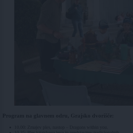
Program na glavnem odru, Grajsko dvorišče:
10.00: Zmajev ples, nastop – Dragons within you.
10.35: Ples kitajskega leva in predstavitev tradicionalnih