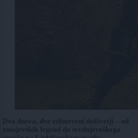
Dva dneva, dve edinstveni doživetji – od
zmajevskih legend do srednjeveškega
vrveža na Ljubljanskem gradu.