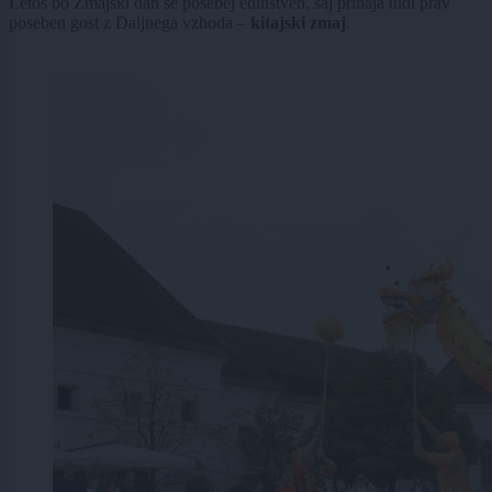
Letos bo Zmajski dan še posebej edinstven, saj prihaja tudi prav
poseben gost z Daljnega vzhoda –
kitajski zmaj
.