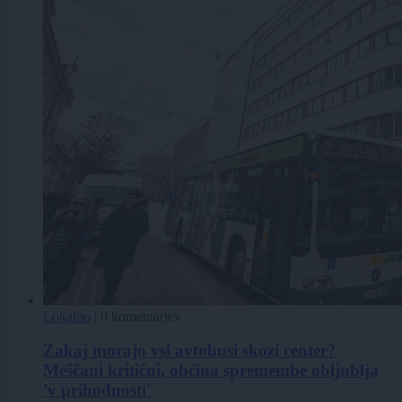
Lokalno
|
0 komentarjev
Zakaj morajo vsi avtobusi skozi center?
Meščani kritični, občina spremembe obljublja
'v prihodnosti'