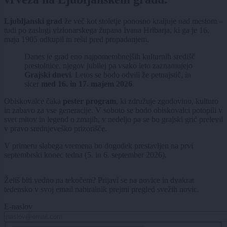
Ljubljanski grad
že več kot stoletje ponosno kraljuje nad mestom –
tudi po zaslugi vizionarskega župana Ivana Hribarja, ki ga je 16.
maja 1905 odkupil in rešil pred propadanjem.
Danes je grad eno najpomembnejših kulturnih središč
prestolnice, njegov jubilej pa vsako leto zaznamujejo
Grajski dnevi
. Letos se bodo odvili že petnajstič, in
sicer
med 16. in 17. majem 2026
.
Obiskovalce čaka
pester program
, ki združuje zgodovino, kulturo
in zabavo za vse generacije. V soboto se bodo obiskovalci potopili v
svet mitov in legend o zmajih, v nedeljo pa se bo grajski grič prelevil
v pravo srednjeveško prizorišče.
V primeru slabega vremena bo dogodek prestavljen na prvi
septembrski konec tedna (5. in 6. september 2026).
Želiš biti vedno na tekočem? Prijavi se na novice in dvakrat
tedensko v svoj email nabiralnik prejmi pregled svežih novic.
E-naslov