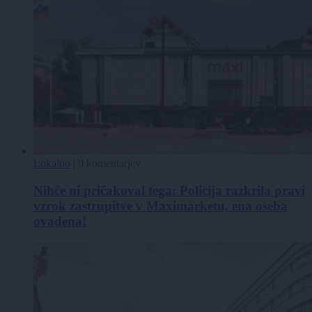
Lokalno
|
0 komentarjev
Nihče ni pričakoval tega: Policija razkrila pravi
vzrok zastrupitve v Maximarketu, ena oseba
ovadena!