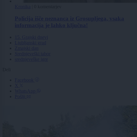
Kronika
|
0 komentarjev
Policija išče neznanca iz Grosupljega, vsaka
informacija je lahko ključna!
15. Grajski dnevi
Ljubljanski grad
Zmajski dan
Srednjeveški tabor
srednjeveške igre
Deli
Facebook
X
WhatsApp
Pošlji