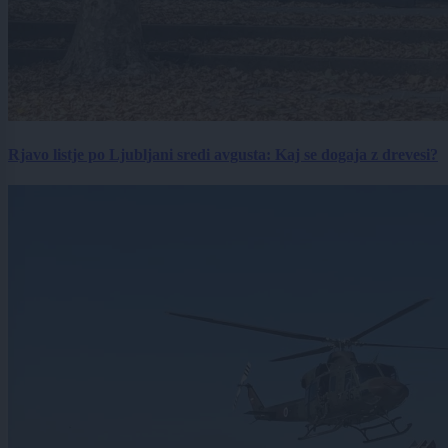
Rjavo listje po Ljubljani sredi avgusta: Kaj se dogaja z drevesi?