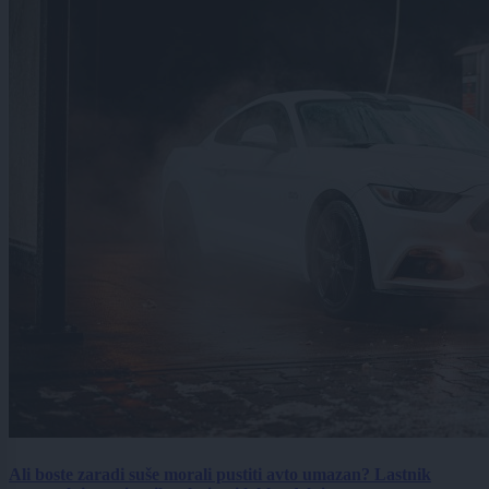
Ali boste zaradi suše morali pustiti avto umazan? Lastnik