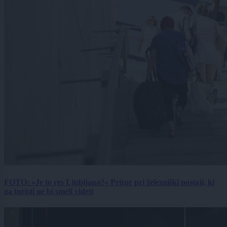
FOTO: »Je to res Ljubljana?« Prizor pri železniški postaji, ki
ga turisti ne bi smeli videti