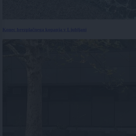
Konec brezplačnega kopanja v Ljubljani