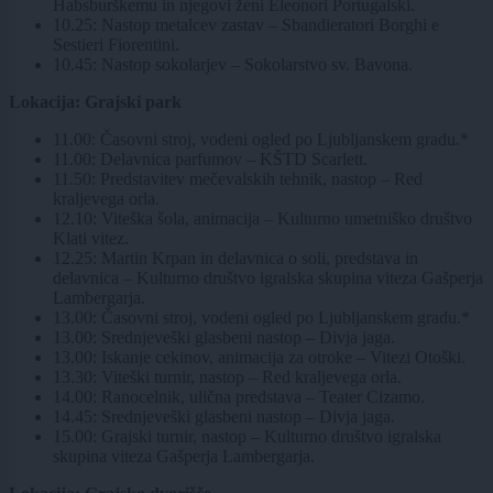
Habsburškemu in njegovi ženi Eleonori Portugalski.
10.25: Nastop metalcev zastav – Sbandieratori Borghi e
Sestieri Fiorentini.
10.45: Nastop sokolarjev – Sokolarstvo sv. Bavona.
Lokacija: Grajski park
11.00: Časovni stroj, vodeni ogled po Ljubljanskem gradu.*
11.00: Delavnica parfumov – KŠTD Scarlett.
11.50: Predstavitev mečevalskih tehnik, nastop – Red
kraljevega orla.
12.10: Viteška šola, animacija – Kulturno umetniško društvo
Klati vitez.
12.25: Martin Krpan in delavnica o soli, predstava in
delavnica – Kulturno društvo igralska skupina viteza Gašperja
Lambergarja.
13.00: Časovni stroj, vodeni ogled po Ljubljanskem gradu.*
13.00: Srednjeveški glasbeni nastop – Divja jaga.
13.00: Iskanje cekinov, animacija za otroke – Vitezi Otoški.
13.30: Viteški turnir, nastop – Red kraljevega orla.
14.00: Ranocelnik, ulična predstava – Teater Cizamo.
14.45: Srednjeveški glasbeni nastop – Divja jaga.
15.00: Grajski turnir, nastop – Kulturno društvo igralska
skupina viteza Gašperja Lambergarja.