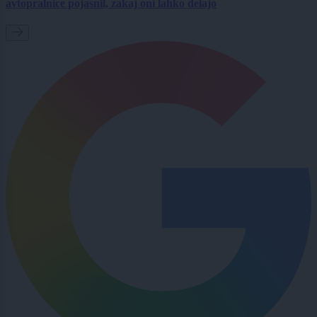
avtopralnice pojasnil, zakaj oni lahko delajo