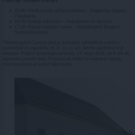
Lokacija: Grajsko dvorišče
16.00: Viteški turnir, ulična predstava – žonglerska skupina
Čupakabra.
16.30: Nastop sokolarjev – Sokolarstvo sv. Bavona.
17.20: Nastop metalcev zastav – Sbandieratori Borghi e
Sestieri Fiorentini.
*Vodeni ogled Časovni stroj je namenjen odraslim in poteka v
slovenščini in angleščini ob 11. in 13. uri. Število udeležencev je
omejeno. Prijave sprejemajo od torka, 12. maja 2026, od 9. ure do
zapolnitve prostih mest. Posameznik lahko na vodenem ogledu
rezervira mesta za največ štiri osebe.