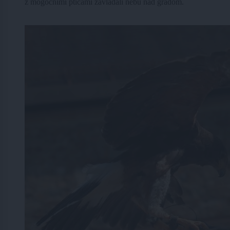
z mogočnimi pticami zavladali nebu nad gradom.