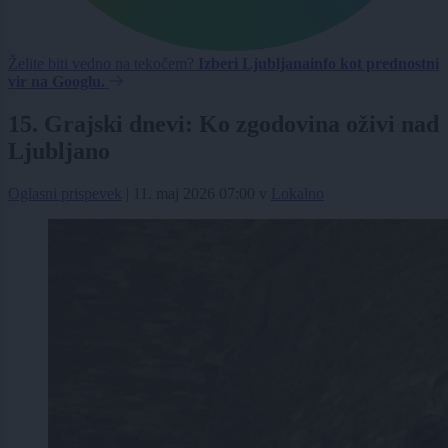
Želite biti vedno na tekočem?
Izberi Ljubljanainfo kot prednostni
vir na Googlu.
15. Grajski dnevi: Ko zgodovina oživi nad
Ljubljano
Oglasni prispevek
|
11. maj 2026 07:00
v
Lokalno