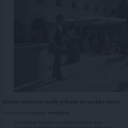
Izberite trajnostni način prihoda na grajske dneve
Vstop je na vse dogodke
brezplačen
.
Za prihod na dogodek se priporoča uporabo tirne
vzpenjače, sprehod po urejenih pešpoteh, ki vodijo na