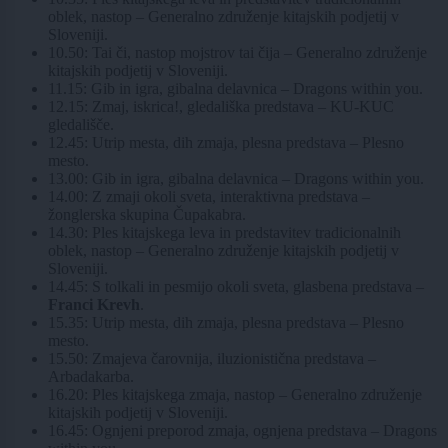
oblek, nastop – Generalno združenje kitajskih podjetij v
Sloveniji.
10.50: Tai či, nastop mojstrov tai čija – Generalno združenje
kitajskih podjetij v Sloveniji.
11.15: Gib in igra, gibalna delavnica – Dragons within you.
12.15: Zmaj, iskrica!, gledališka predstava – KU-KUC
gledališče.
12.45: Utrip mesta, dih zmaja, plesna predstava – Plesno
mesto.
13.00: Gib in igra, gibalna delavnica – Dragons within you.
14.00: Z zmaji okoli sveta, interaktivna predstava –
žonglerska skupina Čupakabra.
14.30: Ples kitajskega leva in predstavitev tradicionalnih
oblek, nastop – Generalno združenje kitajskih podjetij v
Sloveniji.
14.45: S tolkali in pesmijo okoli sveta, glasbena predstava –
Franci Krevh
.
15.35: Utrip mesta, dih zmaja, plesna predstava – Plesno
mesto.
15.50: Zmajeva čarovnija, iluzionistična predstava –
Arbadakarba.
16.20: Ples kitajskega zmaja, nastop – Generalno združenje
kitajskih podjetij v Sloveniji.
16.45: Ognjeni preporod zmaja, ognjena predstava – Dragons