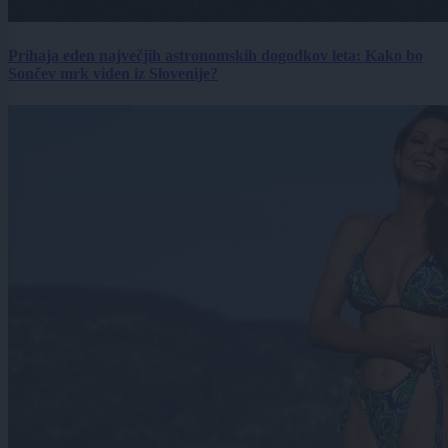
Prihaja eden največjih astronomskih dogodkov leta: Kako bo
Sončev mrk viden iz Slovenije?