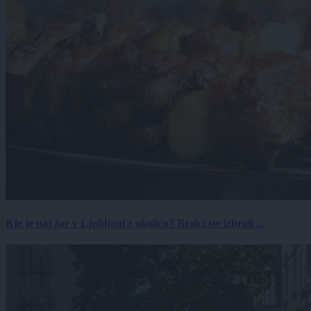
Kje je naj žar v Ljubljani z okolico? Bralci ste izbrali ...