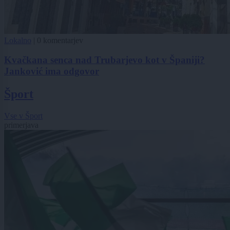
Lokalno
|
0 komentarjev
Kvačkana senca nad Trubarjevo kot v Španiji?
Janković ima odgovor
Šport
Vse v Šport
primerjava