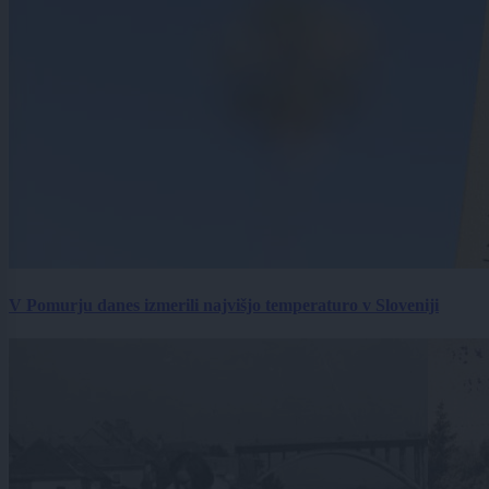
V Pomurju danes izmerili najvišjo temperaturo v Sloveniji