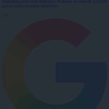
Anonimna pričevanja študentov: Brskanje po omarah, najem le
za lepe punce in prepoved obiskov