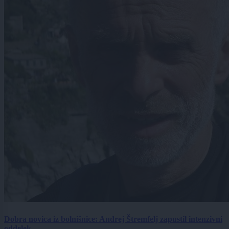
Dobra novica iz bolnišnice: Andrej Štremfelj zapustil intenzivni
oddelek