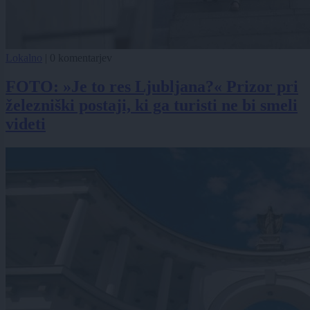
Lokalno
|
0 komentarjev
FOTO: »Je to res Ljubljana?« Prizor pri
železniški postaji, ki ga turisti ne bi smeli
videti