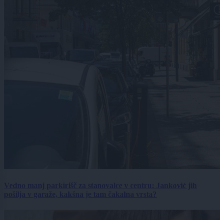
Vedno manj parkirišč za stanovalce v centru: Janković jih
pošilja v garaže, kakšna je tam čakalna vrsta?