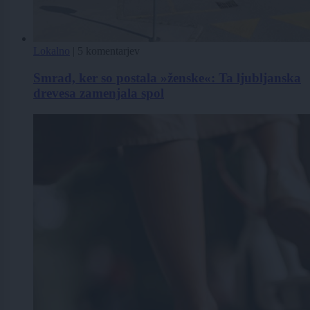
Lokalno
|
5 komentarjev
Smrad, ker so postala »ženske«: Ta ljubljanska
drevesa zamenjala spol