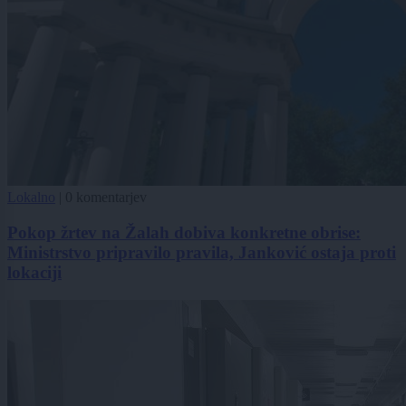
Lokalno
|
0 komentarjev
Pokop žrtev na Žalah dobiva konkretne obrise:
Ministrstvo pripravilo pravila, Janković ostaja proti
lokaciji