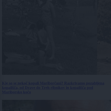
Kje so se nekoč kopali Mariborčani? Razkrivamo pozabljena
kopališča, od Drave do Treh ribnikov in kopališča pod
Mariborsko kočo