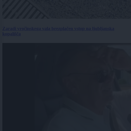
Zaradi vročinskega vala brezplačen vstop na ljubljanska
kopališča