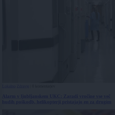
Lokalno
Zdravje
|
0 komentarjev
Alarm v ljubljanskem UKC: Zaradi vročine vse več
hudih poškodb, helikopterji pristajajo en za drugim