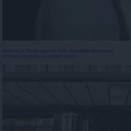
Janković iz Audija pokazal, kako napreduje Barjanska:
»Prvega septembra bo promet stekel«