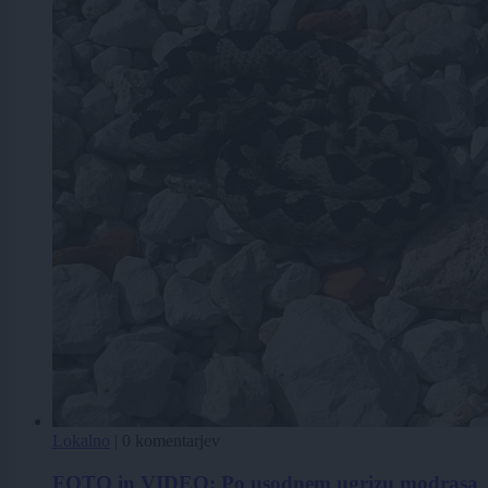
Lokalno
|
0 komentarjev
FOTO in VIDEO: Po usodnem ugrizu modrasa