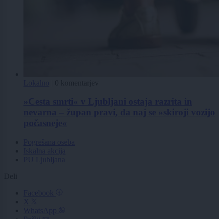
Lokalno
|
0 komentarjev
»Cesta smrti« v Ljubljani ostaja razrita in
nevarna – župan pravi, da naj se »skiroji vozijo
počasneje«
Pogrešana oseba
Iskalna akcija
PU Ljubljana
Deli
Facebook
X
WhatsApp