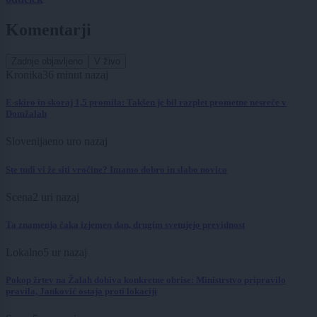
Komentarji
Zadnje objavljeno
V živo
Kronika
36 minut nazaj
E-skiro in skoraj 1,5 promila: Takšen je bil razplet prometne nesreče v
Domžalah
Slovenija
eno uro nazaj
Ste tudi vi že siti vročine? Imamo dobro in slabo novico
Scena
2 uri nazaj
Ta znamenja čaka izjemen dan, drugim svetujejo previdnost
Lokalno
5 ur nazaj
Pokop žrtev na Žalah dobiva konkretne obrise: Ministrstvo pripravilo
pravila, Janković ostaja proti lokaciji