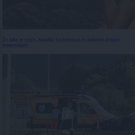
Že tako je vroče, Natalija Verboten pa še dodatno dviguje
temperaturo