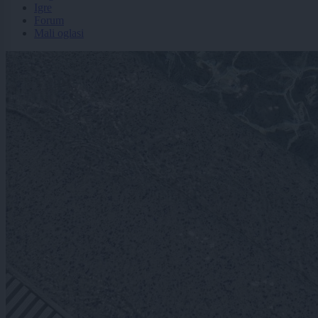
Igre
Forum
Mali oglasi