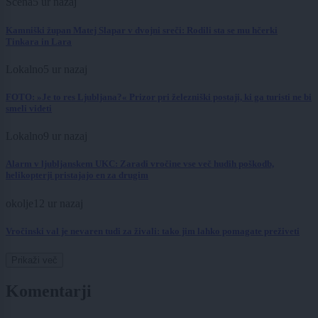
Scena
5 ur nazaj
Kamniški župan Matej Slapar v dvojni sreči: Rodili sta se mu hčerki
Tinkara in Lara
Lokalno
5 ur nazaj
FOTO: »Je to res Ljubljana?« Prizor pri železniški postaji, ki ga turisti ne bi
smeli videti
Lokalno
9 ur nazaj
Alarm v ljubljanskem UKC: Zaradi vročine vse več hudih poškodb,
helikopterji pristajajo en za drugim
okolje
12 ur nazaj
Vročinski val je nevaren tudi za živali: tako jim lahko pomagate preživeti
Prikaži več
Komentarji