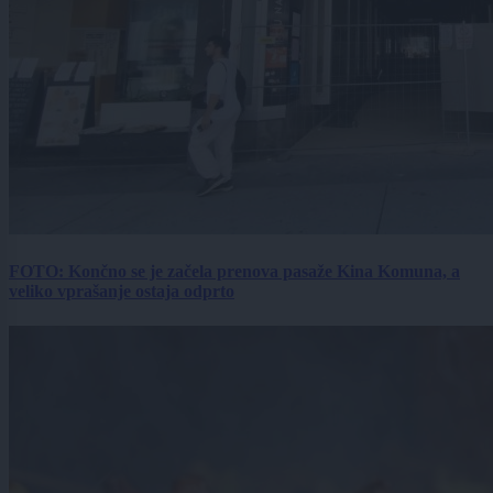
FOTO: Končno se je začela prenova pasaže Kina Komuna, a
veliko vprašanje ostaja odprto