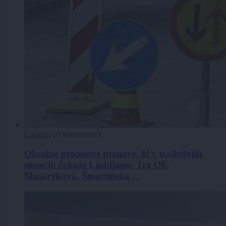
Lokalno
|
0 komentarjev
Obsežne prometne prenove, ki v naslednjih
mesecih čakajo Ljubljano: Trg OF,
Masarykova, Šmartinska ...