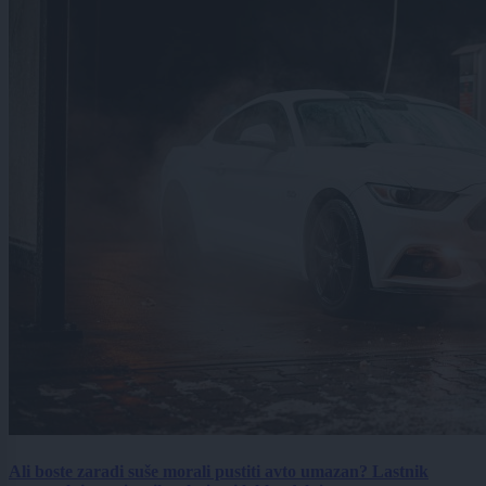
Ali boste zaradi suše morali pustiti avto umazan? Lastnik