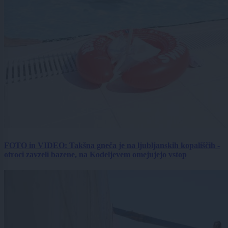
FOTO in VIDEO: Takšna gneča je na ljubljanskih kopališčih -
otroci zavzeli bazene, na Kodeljevem omejujejo vstop