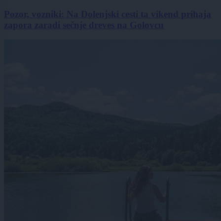
Pozor, vozniki: Na Dolenjski cesti ta vikend prihaja
zapora zaradi sečnje dreves na Golovcu