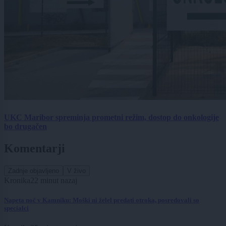
UKC Maribor spreminja prometni režim, dostop do onkologije
bo drugačen
Komentarji
Zadnje objavljeno
V živo
Kronika
22 minut nazaj
Napeta noč v Kamniku: Moški ni želel predati otroka, posredovali so
specialci