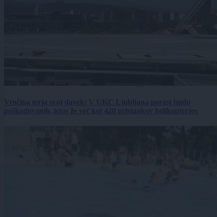
Vročina terja svoj davek: V UKC Ljubljana porast hudo
poškodovanih, letos že več kot 420 pristankov helikopterjev