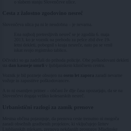
o slabem stanju Slovenčeve ulice.
Cesta z žalostno zgodovino nesreč
Slovenčeva ulica pa ni le neudobna – je nevarna.
Ena najbolj pretresljivih nesreč se je zgodila 6. maja
2013, ko je voznik na prehodu za pešce zbil dve 19-
letni dekleti, pobegnil s kraja nesreče, nato pa se vrnil
iskat svojo registrsko tablico.
Očividci so ga zadržali do prihoda policije. Obe poškodovani dekleti
sta
dan kasneje umrli
v ljubljanskem kliničnem centru.
Voznik je bil pozneje obsojen na
osem let zapora
zaradi nevarne
vožnje in zapustitve poškodovancev.
A to ni osamljen primer – občani že dlje časa opozarjajo, da se na
Slovenčevi dogaja veliko kolesarskih nesreč.
Urbanistični razlogi za zamik prenove
Mestna občina pojasnjuje, da prenova ceste trenutno ni mogoča
zaradi obsežnih gradbenih projektov, ki vključujejo širitev
Ljubljanskih mlekarn, prenovo nekdanjih prostorov Mladinske