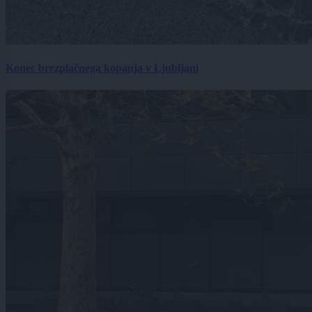
Konec brezplačnega kopanja v Ljubljani