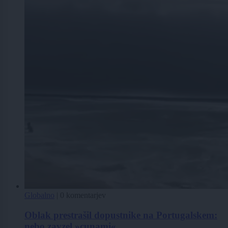
Globalno
|
0 komentarjev
Oblak prestrašil dopustnike na Portugalskem:
nebo zavzel »cunami«