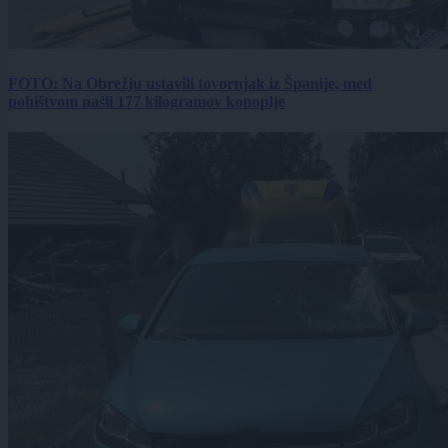
FOTO: Na Obrežju ustavili tovornjak iz Španije, med
pohištvom našli 177 kilogramov konoplje