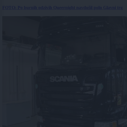
FOTO: Po burnih odzivih Queernight navdušil poln Glavni trg