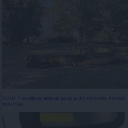
FOTO: V soboškem mestnem parku podrli več dreves. Preverili
smo, zakaj