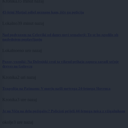
Kronika
35 minut nazaj
45-letni Matjaž odšel neznano kam, išče ga policija
Lokalno
39 minut nazaj
Nad podvozom na Celovški od danes novi semaforji: To se bo zgodilo ob
naslednjem poplavljanju
Lokalno
eno uro nazaj
Pozor, vozniki: Na Dolenjski cesti ta vikend prihaja zapora zaradi sečnje
dreves na Golovcu
Kronika
2 uri nazaj
Tragedija na Pašmanu: V morju našli mrtvega 24-letnega Slovenca
Kronika
3 ure nazaj
Je na Viču na delu požigalec? Policisti prijeli 44-letnega tujca z vžigalnikom
okolje
3 ure nazaj