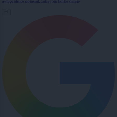
avtopralnice pojasnil, zakaj oni lahko delajo