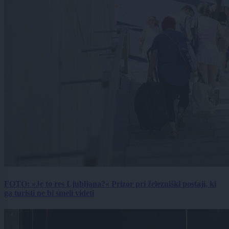
FOTO: »Je to res Ljubljana?« Prizor pri železniški postaji, ki
ga turisti ne bi smeli videti