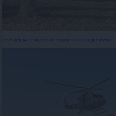
Rjavo listje po Ljubljani sredi avgusta: Kaj se dogaja z drevesi?