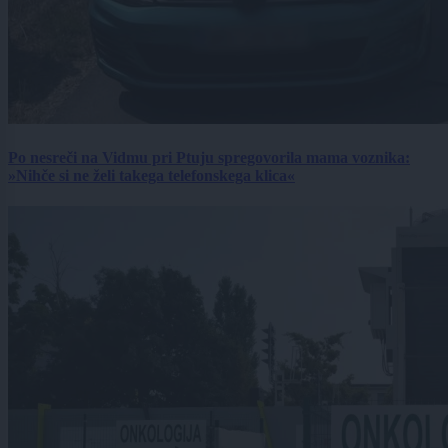
Po nesreči na Vidmu pri Ptuju spregovorila mama voznika:
»Nihče si ne želi takega telefonskega klica«