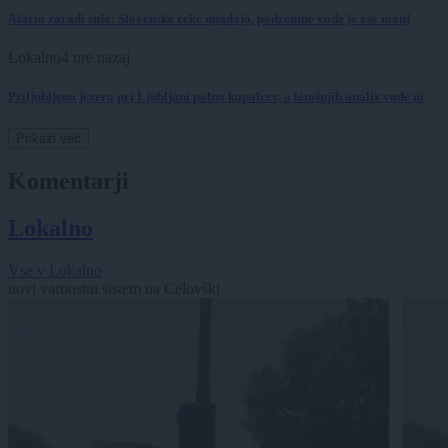
Alarm zaradi suše: Slovenske reke upadajo, podzemne vode je vse manj
Lokalno
4 ure nazaj
Priljubljeno jezero pri Ljubljani polno kopalcev, a letošnjih analiz vode ni
Prikaži več
Komentarji
Lokalno
Vse v Lokalno
novi varnostni sistem na Celovški