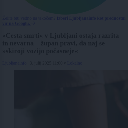
Želite biti vedno na tekočem?
Izberi Ljubljanainfo kot prednostni
vir na Googlu.
»Cesta smrti« v Ljubljani ostaja razrita
in nevarna – župan pravi, da naj se
»skiroji vozijo počasneje«
Ljubljanainfo
|
3. julij 2025 11:00
v
Lokalno