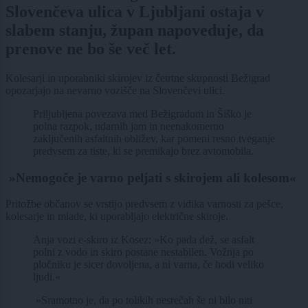
Slovenčeva ulica v Ljubljani ostaja v
slabem stanju, župan napoveduje, da
prenove ne bo še več let.
Kolesarji in uporabniki skirojev iz četrtne skupnosti Bežigrad
opozarjajo na nevarno vozišče na Slovenčevi ulici.
Priljubljena povezava med Bežigradom in Šiško je
polna razpok, udarnih jam in neenakomerno
zaključenih asfaltnih obližev, kar pomeni resno tveganje
predvsem za tiste, ki se premikajo brez avtomobila.
»Nemogoče je varno peljati s skirojem ali kolesom«
Pritožbe občanov se vrstijo predvsem z vidika varnosti za pešce,
kolesarje in mlade, ki uporabljajo električne skiroje.
Anja vozi e-skiro iz Kosez: »Ko pada dež, se asfalt
polni z vodo in skiro postane nestabilen. Vožnja po
pločniku je sicer dovoljena, a ni varna, če hodi veliko
ljudi.«
»Sramotno je, da po tolikih nesrečah še ni bilo niti