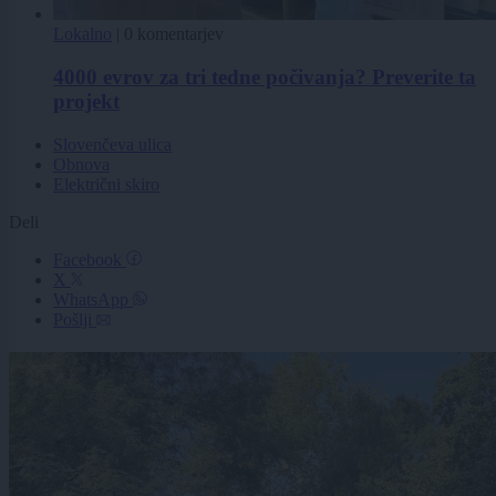
Lokalno
|
0 komentarjev
4000 evrov za tri tedne počivanja? Preverite ta
projekt
Slovenčeva ulica
Obnova
Električni skiro
Deli
Facebook
X
WhatsApp
Pošlji