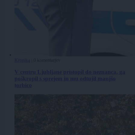
Kronika
|
0 komentarjev
V centru Ljubljane pristopil do neznanca, ga
poškropil s sprejem in mu odtujil manjšo
torbico