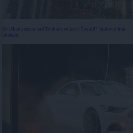
Kvačkana senca nad Trubarjevo kot v Španiji? Janković ima
odgovor