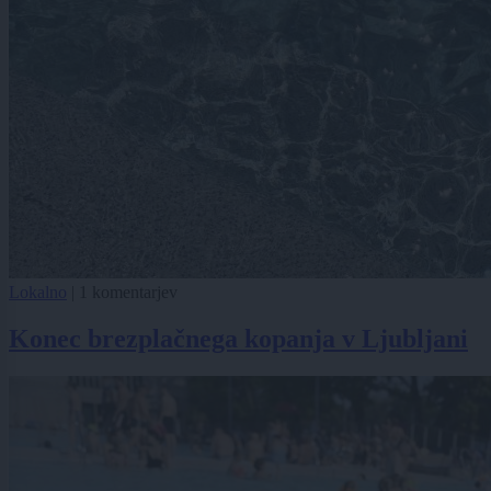
Lokalno
|
1 komentarjev
Konec brezplačnega kopanja v Ljubljani