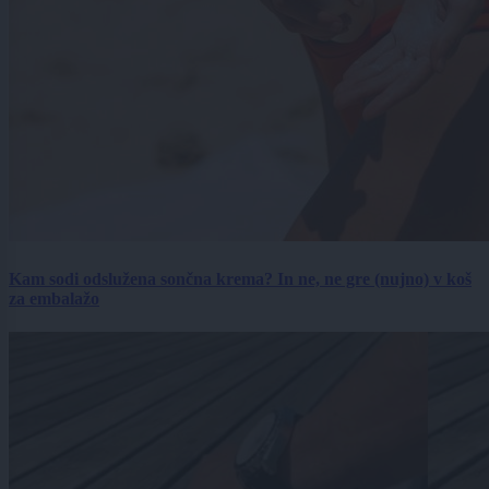
Kam sodi odslužena sončna krema? In ne, ne gre (nujno) v koš
za embalažo