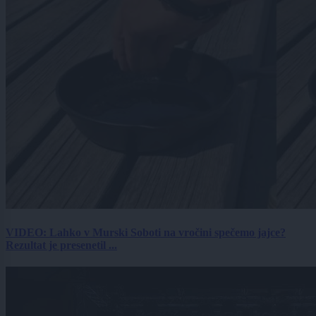
VIDEO: Lahko v Murski Soboti na vročini spečemo jajce?
Rezultat je presenetil ...