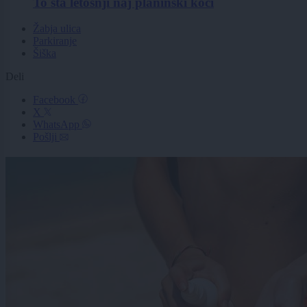
To sta letošnji naj planinski koči
Žabja ulica
Parkiranje
Šiška
Deli
Facebook
X
WhatsApp
Pošlji