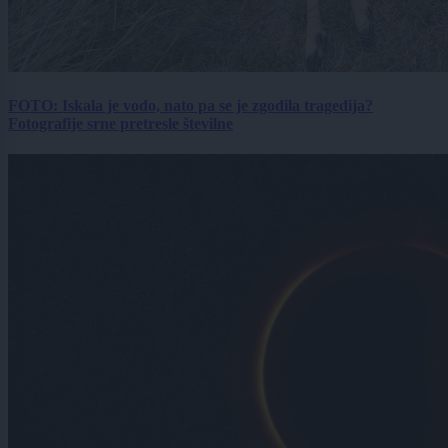
FOTO: Iskala je vodo, nato pa se je zgodila tragedija?
Fotografije srne pretresle številne