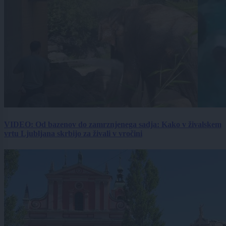
VIDEO: Od bazenov do zamrznjenega sadja: Kako v živalskem
vrtu Ljubljana skrbijo za živali v vročini