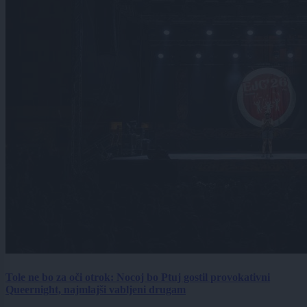
Tole ne bo za oči otrok: Nocoj bo Ptuj gostil provokativni
Queernight, najmlajši vabljeni drugam