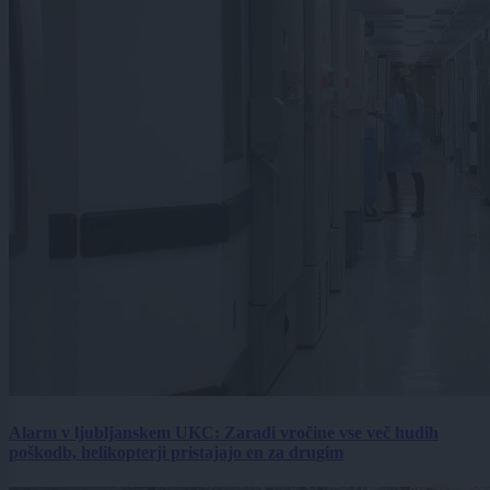
Alarm v ljubljanskem UKC: Zaradi vročine vse več hudih
poškodb, helikopterji pristajajo en za drugim