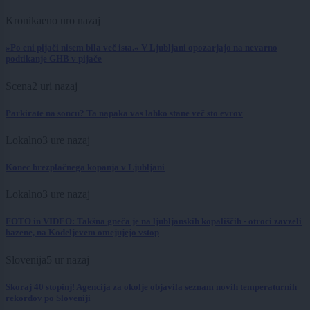
Kronika
eno uro nazaj
»Po eni pijači nisem bila več ista.« V Ljubljani opozarjajo na nevarno
podtikanje GHB v pijače
Scena
2 uri nazaj
Parkirate na soncu? Ta napaka vas lahko stane več sto evrov
Lokalno
3 ure nazaj
Konec brezplačnega kopanja v Ljubljani
Lokalno
3 ure nazaj
FOTO in VIDEO: Takšna gneča je na ljubljanskih kopališčih - otroci zavzeli
bazene, na Kodeljevem omejujejo vstop
Slovenija
5 ur nazaj
Skoraj 40 stopinj! Agencija za okolje objavila seznam novih temperaturnih
rekordov po Sloveniji