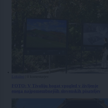
Lokalno
|
0 komentarjev
FOTO: V Tivoliju bogat vpogled v življenje
enega najpomembnejših slovenskih pisateljev