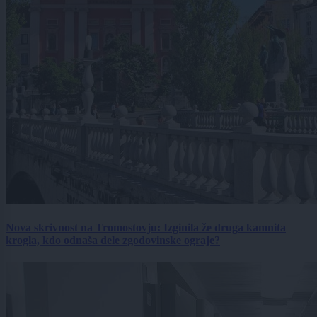
Nova skrivnost na Tromostovju: Izginila že druga kamnita
krogla, kdo odnaša dele zgodovinske ograje?