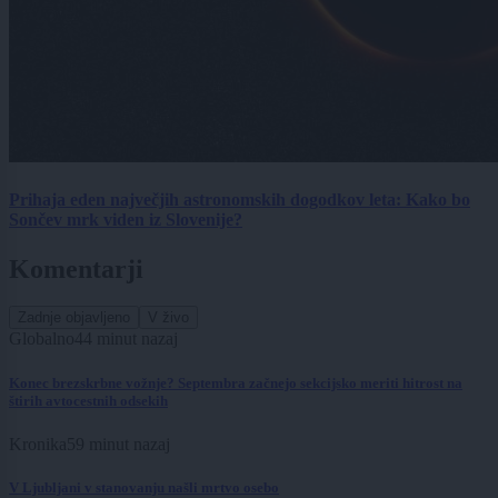
Prihaja eden največjih astronomskih dogodkov leta: Kako bo
Sončev mrk viden iz Slovenije?
Komentarji
Zadnje objavljeno
V živo
Globalno
44 minut nazaj
Konec brezskrbne vožnje? Septembra začnejo sekcijsko meriti hitrost na
štirih avtocestnih odsekih
Kronika
59 minut nazaj
V Ljubljani v stanovanju našli mrtvo osebo