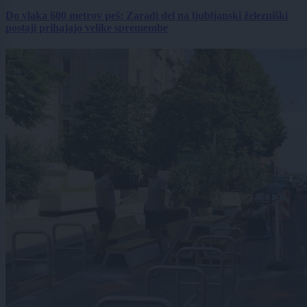
Do vlaka 600 metrov peš: Zaradi del na ljubljanski železniški
postaji prihajajo velike spremembe