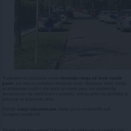
Vsakodnevno parkirana vozila
ohromijo enega od dveh voznih
pasov
,
kar ima za posledico drenjanje vozil, obračanje vozil; vozila
so primorana voziti v obe smeri po enem pasu, kar predstavlja
nevarnost za vse udeležence v prometu, tudi za pešce na pločniku in
kolesarje na kolesarski stezi.
Početje
ostaja nekaznovano
, stanje pa so ovekovečili tudi
Googlovi zemljevidi.
Mestno redarstvo namreč pojasnjuje, da parkiranje na cestišču tam