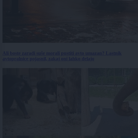
Ali boste zaradi suše morali pustiti avto umazan? Lastnik
avtopralnice pojasnil, zakaj oni lahko delajo