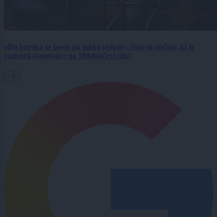
»Do bureka se boste pa lahko peljali«: Stavek občine, ki je
razburil stanovalce na Miklošičevi ulici