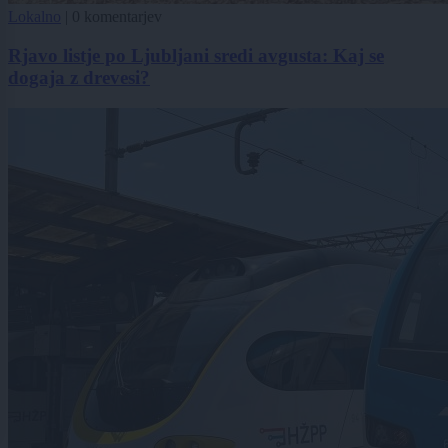
Lokalno
|
0 komentarjev
Rjavo listje po Ljubljani sredi avgusta: Kaj se
dogaja z drevesi?