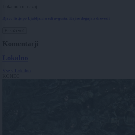
Lokalno
5 ur nazaj
Rjavo listje po Ljubljani sredi avgusta: Kaj se dogaja z drevesi?
Prikaži več
Komentarji
Lokalno
Vse v Lokalno
KONEC