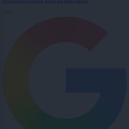
avtopralnice pojasnil, zakaj oni lahko delajo