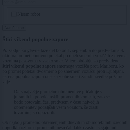
CAPTCHA
Nisem robot
Naročite se
Štiri vikend popolne zapore
Po zaključku glavne faze del bo od 1. septembra do predvidoma 4.
oktobra promet ponovno potekal po obeh smernih voziščih z dvema
voznima pasovoma v vsako smer. V tem obdobju so predvidene
štiri vikend popolne zapore
smernega vozišča proti Mariboru, ko
bo promet potekal dvosmerno po smernem vozišču proti Ljubljani,
ter ena popolna zapora odseka v obe smeri zaradi izvedbe požarne
vaje.
Dars največje prometne obremenitve pričakuje v
jutranjih in popoldanskih prometnih konicah, zato se
bodo potovalni časi predvsem v času največjih
obremenitev podaljšali vsem vozilom, še zlasti
tovornim, so opozorili.
Ob najbolj prometno obremenjenih dnevih in ob morebitnih izrednih
dogodkih oziroma prometnih nesrečah lahko zastoji segajo tudi