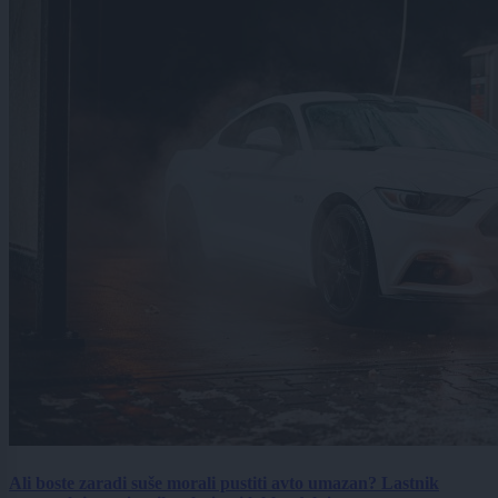
Ali boste zaradi suše morali pustiti avto umazan? Lastnik