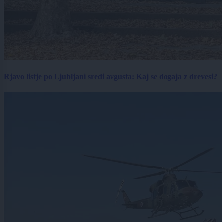
Rjavo listje po Ljubljani sredi avgusta: Kaj se dogaja z drevesi?