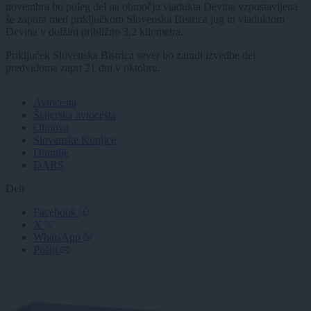
novembra bo poleg del na območju viadukta Devina vzpostavljena
še zapora med priključkom Slovenska Bistrica jug in viaduktom
Devina v dolžini približno 3,2 kilometra.
Priključek Slovenska Bistrica sever bo zaradi izvedbe del
predvidoma zaprt 21 dni v oktobru.
Avtocesta
Štajerska avtocesta
Obnova
Slovenske Konjice
Dramlje
DARS
Deli
Facebook
X
WhatsApp
Pošlji