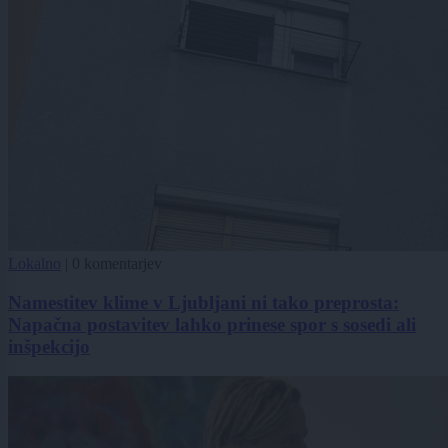
Lokalno
|
0 komentarjev
Namestitev klime v Ljubljani ni tako preprosta:
Napačna postavitev lahko prinese spor s sosedi ali
inšpekcijo