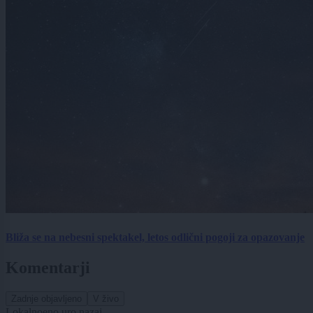
Bliža se na nebesni spektakel, letos odlični pogoji za opazovanje
Komentarji
Zadnje objavljeno
V živo
Lokalno
eno uro nazaj