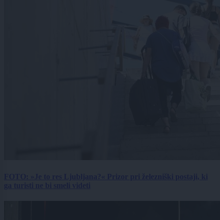
FOTO: »Je to res Ljubljana?« Prizor pri železniški postaji, ki
ga turisti ne bi smeli videti