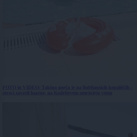
FOTO in VIDEO: Takšna gneča je na ljubljanskih kopališčih -
otroci zavzeli bazene, na Kodeljevem omejujejo vstop