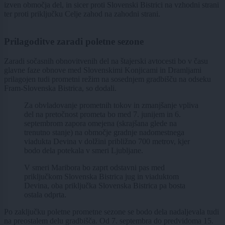
izven območja del, in sicer proti Slovenski Bistrici na vzhodni strani
ter proti priključku Celje zahod na zahodni strani.
Prilagoditve zaradi poletne sezone
Zaradi sočasnih obnovitvenih del na štajerski avtocesti bo v času
glavne faze obnove med Slovenskimi Konjicami in Dramljami
prilagojen tudi prometni režim na sosednjem gradbišču na odseku
Fram-Slovenska Bistrica, so dodali.
Za obvladovanje prometnih tokov in zmanjšanje vpliva
del na pretočnost prometa bo med 7. junijem in 6.
septembrom zapora omejena (skrajšana glede na
trenutno stanje) na območje gradnje nadomestnega
viadukta Devina v dolžini približno 700 metrov, kjer
bodo dela potekala v smeri Ljubljane.
V smeri Maribora bo zaprt odstavni pas med
priključkom Slovenska Bistrica jug in viaduktom
Devina, oba priključka Slovenska Bistrica pa bosta
ostala odprta.
Po zaključku poletne prometne sezone se bodo dela nadaljevala tudi
na preostalem delu gradbišča. Od 7. septembra do predvidoma 15.