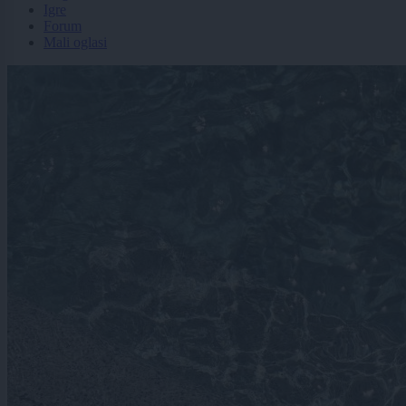
Igre
Forum
Mali oglasi