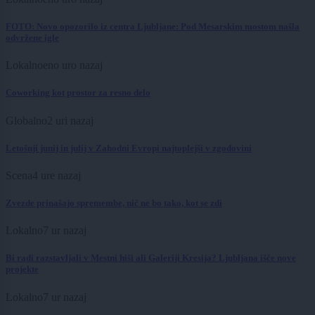
FOTO: Novo opozorilo iz centra Ljubljane: Pod Mesarskim mostom našla
odvržene igle
Lokalno
eno uro nazaj
Coworking kot prostor za resno delo
Globalno
2 uri nazaj
Letošnji junij in julij v Zahodni Evropi najtoplejši v zgodovini
Scena
4 ure nazaj
Zvezde prinašajo spremembe, nič ne bo tako, kot se zdi
Lokalno
7 ur nazaj
Bi radi razstavljali v Mestni hiši ali Galeriji Kresija? Ljubljana išče nove
projekte
Lokalno
7 ur nazaj