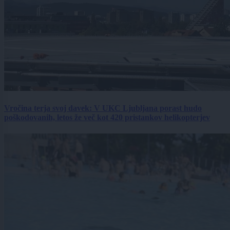
Vročina terja svoj davek: V UKC Ljubljana porast hudo
poškodovanih, letos že več kot 420 pristankov helikopterjev