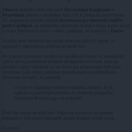
Obnova
štajerske avtoceste med
Slovenskimi Konjicami
in
Dramljami
prehaja v naslednjo fazo. Od 8. junija do predvidoma
31. avgusta bo promet potekal
dvosmerno po smernem vozišču
proti Ljubljani
, na priključku Slovenske Konjice bosta zaprta izvoz
v smeri Maribora in uvoz v smeri Ljubljane, so sporočili z
Darsa
.
Vozišče proti Mariboru bo zaradi obnovitvenih del zaprto, so
pojasnili v upravljavcu avtocest in hitrih cest.
Pri pripravi prometne ureditve so upoštevali ukrepe za zmanjšanje
vpliva del na pretočnost prometa na štajerski avtocesti, zato bo
promet v smeri Ljubljane na en vozni pas preusmerjen šele pred
predorom Golo rebro, približno dva kilometra za priključkom
Slovenske Konjice, so pojasnili
»S tem se zmanjšuje možnost nastanka zastojev, ki bi
vplivali na pretočnost prometa na območju priključka
Slovenska Bistrica jug,« so pojasnili.
Želiš biti vedno na tekočem? Prijavi se na novice in dvakrat
tedensko v svoj email nabiralnik prejmi pregled svežih novic.
E-naslov