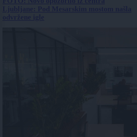
FOTO: Novo opozorilo iz centra
Ljubljane: Pod Mesarskim mostom našla
odvržene igle