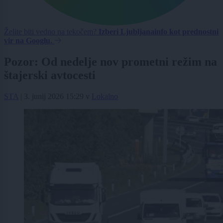
Želite biti vedno na tekočem?
Izberi Ljubljanainfo kot prednostni
vir na Googlu.
Pozor: Od nedelje nov prometni režim na
štajerski avtocesti
STA
|
3. junij 2026 15:29
v
Lokalno