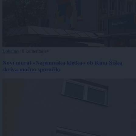
Lokalno
|
0 komentarjev
Novi mural »Najemniška kletka« ob Kinu Šiška
skriva močno sporočilo