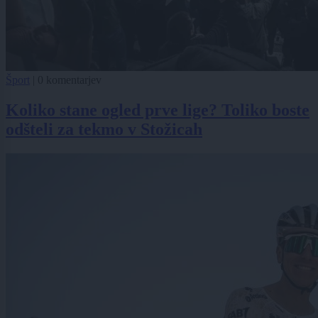
Šport
|
0 komentarjev
Koliko stane ogled prve lige? Toliko boste
odšteli za tekmo v Stožicah