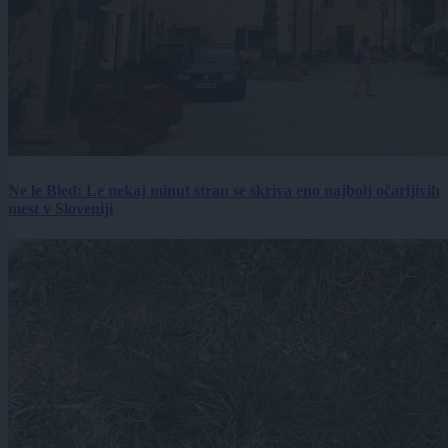
Ne le Bled: Le nekaj minut stran se skriva eno najbolj očarljivih
mest v Sloveniji