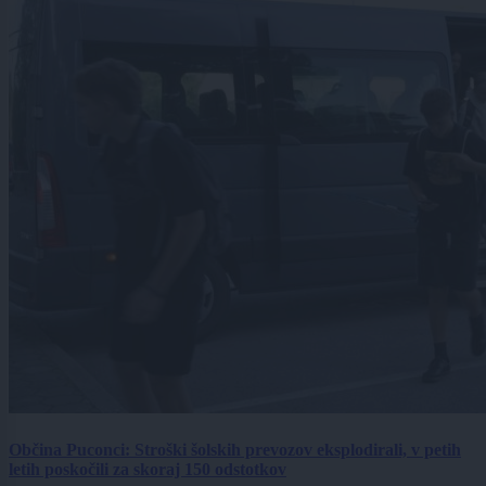
Občina Puconci: Stroški šolskih prevozov eksplodirali, v petih
letih poskočili za skoraj 150 odstotkov