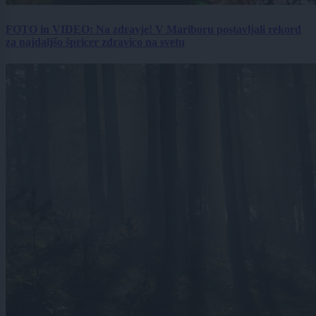
FOTO in VIDEO: Na zdravje! V Mariboru postavljali rekord
za najdaljšo špricer zdravico na svetu