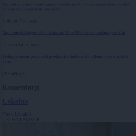
Namestitev klime v Ljubljani ni tako preprosta: Napačna postavitev lahko
prinese spor s sosedi ali inšpekcijo
Lokalno
7 ur nazaj
Novi mural »Najemniška kletka« ob Kinu Šiška skriva močno sporočilo
Turizem
14 ur nazaj
Prihajajo nočne prepovedi prodaje alkohola na Hrvaškem, v teh krajih že
velja
Prikaži več
Komentarji
Lokalno
Vse v Lokalno
GROZNI PRIZORI