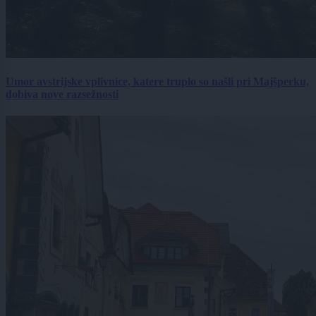
Umor avstrijske vplivnice, katere truplo so našli pri Majšperku,
dobiva nove razsežnosti