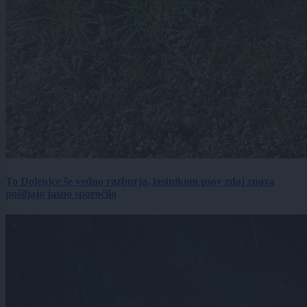
To Dolenjce še vedno razburja, lastnikom psov zdaj znova
pošiljajo jasno sporočilo