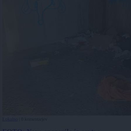
Lokalno
|
0 komentarjev