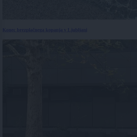
Konec brezplačnega kopanja v Ljubljani