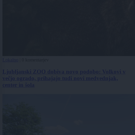
Lokalno
|
0 komentarjev
Ljubljanski ZOO dobiva novo podobo: Volkovi v
večjo ogrado, prihajajo tudi novi medvednjak,
center in šola