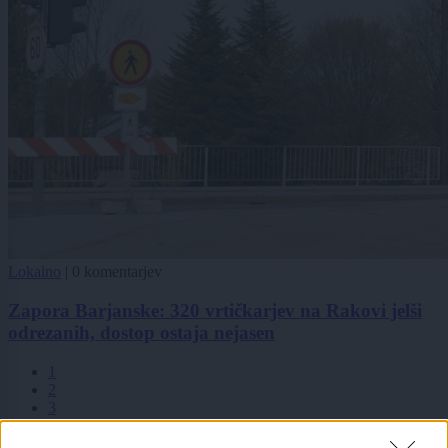
Lokalno
|
0 komentarjev
Zapora Barjanske: 320 vrtičkarjev na Rakovi jelši
odrezanih, dostop ostaja nejasen
1
2
3
4
5