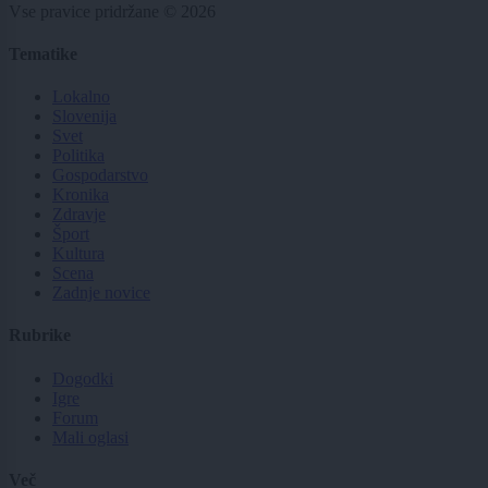
Vse pravice pridržane © 2026
Tematike
Lokalno
Slovenija
Svet
Politika
Gospodarstvo
Kronika
Zdravje
Šport
Kultura
Scena
Zadnje novice
Rubrike
Dogodki
Igre
Forum
Mali oglasi
Več