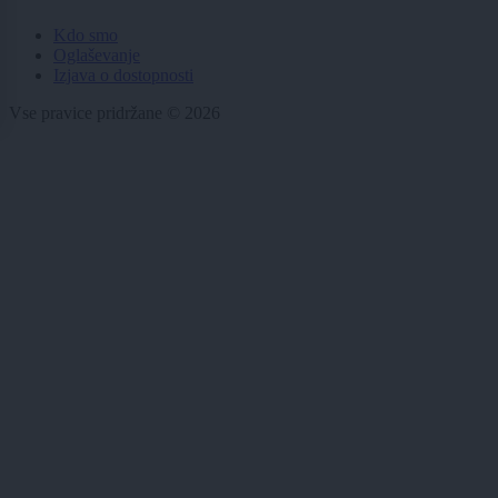
Kdo smo
Oglaševanje
Izjava o dostopnosti
Vse pravice pridržane © 2026