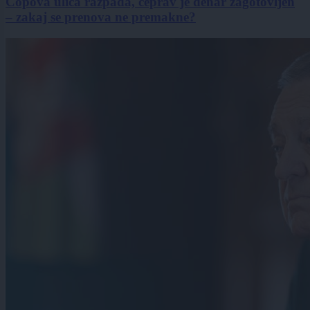
Čopova ulica razpada, čeprav je denar zagotovljen
– zakaj se prenova ne premakne?