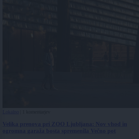
Lokalno
|
1 komentarjev
Velika prenova pri ZOO Ljubljana: Nov vhod in
ogromna garaža bosta spremenila Večno pot