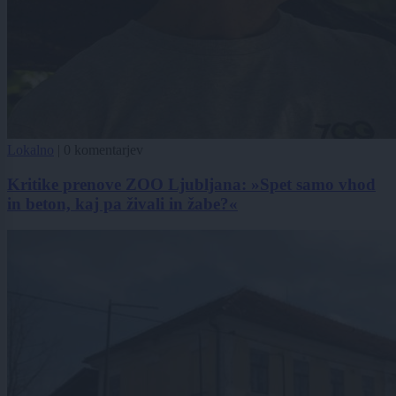
Lokalno
|
0 komentarjev
Kritike prenove ZOO Ljubljana: »Spet samo vhod
in beton, kaj pa živali in žabe?«