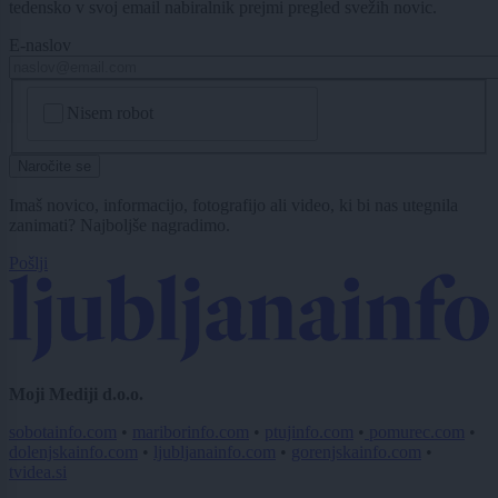
tedensko v svoj email nabiralnik prejmi pregled svežih novic.
E-naslov
CAPTCHA
Nisem robot
Naročite se
Imaš novico, informacijo, fotografijo ali video, ki bi nas utegnila
zanimati? Najboljše nagradimo.
Pošlji
Moji Mediji d.o.o.
sobotainfo.com
•
mariborinfo.com
•
ptujinfo.com
•
pomurec.com
•
dolenjskainfo.com
•
ljubljanainfo.com
•
gorenjskainfo.com
•
tvidea.si