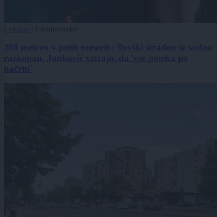
Lokalno
|
0 komentarjev
200 metrov v petih mesecih: Ilovški štradon še vedno
razkopan, Janković vztraja, da 'vse poteka po
načrtu'