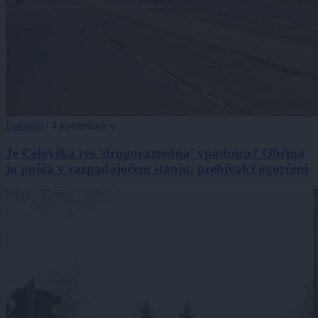
Lokalno
|
4 komentarjev
Je Celovška res 'drugorazredna' vpadnica? Občina
jo pušča v razpadajočem stanju, prebivalci ogorčeni