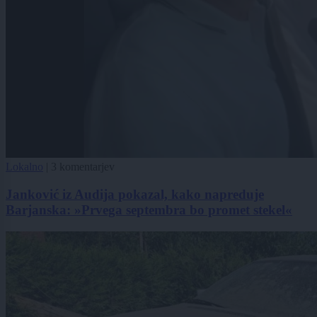
Lokalno
|
3 komentarjev
Janković iz Audija pokazal, kako napreduje
Barjanska: »Prvega septembra bo promet stekel«