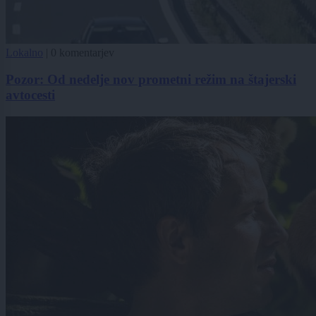
Lokalno
|
0 komentarjev
Pozor: Od nedelje nov prometni režim na štajerski
avtocesti