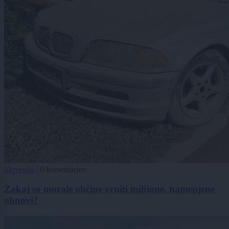
Slovenija
|
0 komentarjev
Zakaj so morale občine vrniti milijone, namenjene
obnovi?