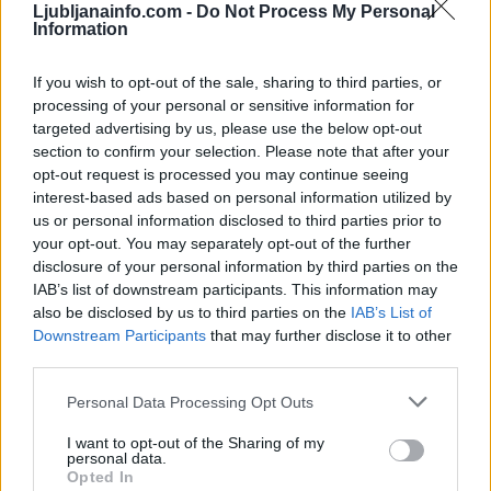
Ljubljanainfo.com -
Do Not Process My Personal
6
Information
7
8
If you wish to opt-out of the sale, sharing to third parties, or
processing of your personal or sensitive information for
targeted advertising by us, please use the below opt-out
Zadnje objavljeno
V živo
section to confirm your selection. Please note that after your
Nogomet
20 minut nazaj
opt-out request is processed you may continue seeing
interest-based ads based on personal information utilized by
UEFA izbrala Ljubljančana: Rade Obrenović bo sodil na evropskem
superpokalu
us or personal information disclosed to third parties prior to
your opt-out. You may separately opt-out of the further
Kronika
31 minut nazaj
disclosure of your personal information by third parties on the
IAB’s list of downstream participants. This information may
Promet proti morju obstal: Zaradi hude nesreče zaprli primorsko avtocesto
also be disclosed by us to third parties on the
IAB’s List of
Prijavi se na cajtng
Downstream Participants
that may further disclose it to other
Kronika
2 uri nazaj
third parties.
E-skiro in skoraj 1,5 promila: Takšen je bil razplet prometne nesreče v
Personal Data Processing Opt Outs
Domžalah
I want to opt-out of the Sharing of my
Slovenija
3 ure nazaj
personal data.
Opted In
Ste tudi vi že siti vročine? Imamo dobro in slabo novico