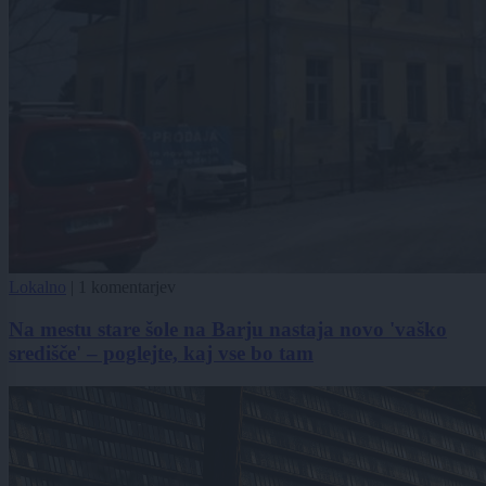
Lokalno
|
1 komentarjev
Na mestu stare šole na Barju nastaja novo 'vaško
središče' – poglejte, kaj vse bo tam