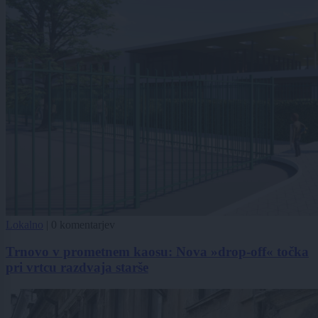
Lokalno
|
0 komentarjev
Trnovo v prometnem kaosu: Nova »drop-off« točka
pri vrtcu razdvaja starše