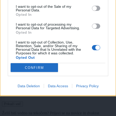
I want to opt-out of the Sale of my
Scena
4 ure nazaj
Personal Data.
Opted In
Ta znamenja čaka izjemen dan, drugim svetujejo previdnost
I want to opt-out of processing my
Personal Data for Targeted Advertising.
Lokalno
6 ur nazaj
Opted In
Pokop žrtev na Žalah dobiva konkretne obrise: Ministrstvo pripravilo
I want to opt-out of Collection, Use,
pravila, Janković ostaja proti lokaciji
Retention, Sale, and/or Sharing of my
Personal Data that Is Unrelated with the
Purposes for which it was collected.
Scena
6 ur nazaj
Opted Out
Kamniški župan Matej Slapar v dvojni sreči: Rodili sta se mu hčerki
CONFIRM
Tinkara in Lara
Lokalno
6 ur nazaj
Data Deletion
Data Access
Privacy Policy
FOTO: »Je to res Ljubljana?« Prizor pri železniški postaji, ki ga turisti ne bi
smeli videti
Prikaži več
Želiš biti vedno na tekočem? Prijavi se na novice in dvakrat