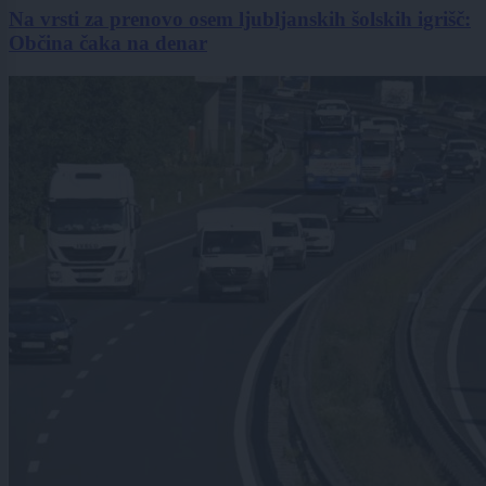
Na vrsti za prenovo osem ljubljanskih šolskih igrišč:
Občina čaka na denar