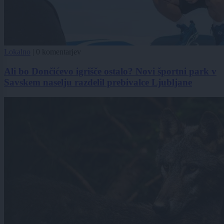
Lokalno
|
0 komentarjev
Ali bo Dončićevo igrišče ostalo? Novi športni park v
Savskem naselju razdelil prebivalce Ljubljane