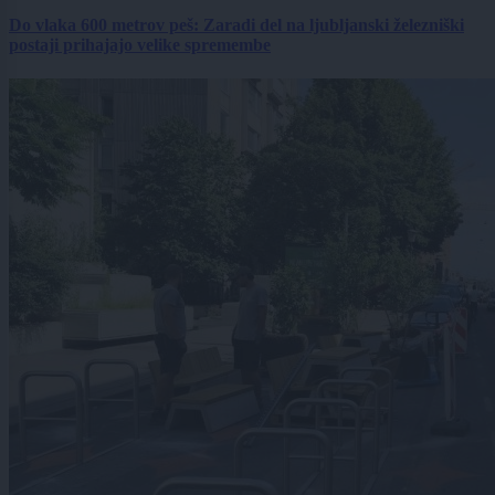
Do vlaka 600 metrov peš: Zaradi del na ljubljanski železniški
postaji prihajajo velike spremembe