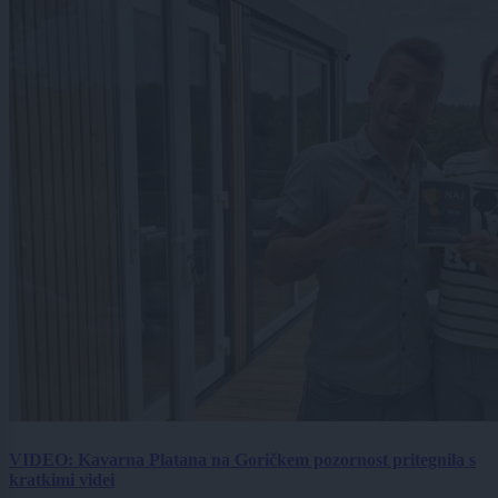
VIDEO: Kavarna Platana na Goričkem pozornost pritegnila s
kratkimi videi