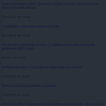
Konec brezskrbne vožnje? Septembra začnejo sekcijsko meriti hitrost na
štirih avtocestnih odsekih
Kronika
4 ure nazaj
V Ljubljani v stanovanju našli mrtvo osebo
Kronika
4 ure nazaj
»Po eni pijači nisem bila več ista.« V Ljubljani opozarjajo na nevarno
podtikanje GHB v pijače
Scena
5 ur nazaj
Parkirate na soncu? Ta napaka vas lahko stane več sto evrov
Lokalno
5 ur nazaj
Konec brezplačnega kopanja v Ljubljani
Lokalno
6 ur nazaj
FOTO in VIDEO: Takšna gneča je na ljubljanskih kopališčih - otroci zavzeli