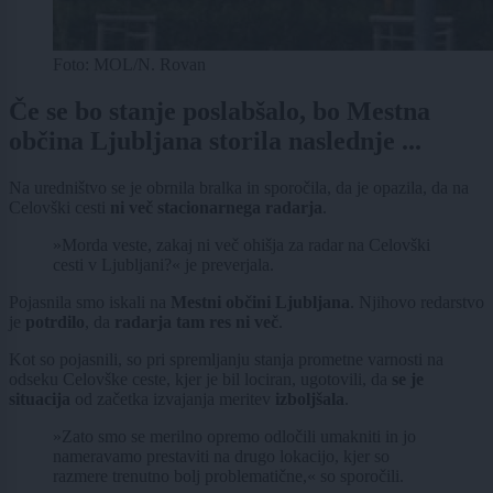
Foto: MOL/N. Rovan
Če se bo stanje poslabšalo, bo Mestna
občina Ljubljana storila naslednje ...
Na uredništvo se je obrnila bralka in sporočila, da je opazila, da na
Celovški cesti
ni več stacionarnega radarja
.
»Morda veste, zakaj ni več ohišja za radar na Celovški
cesti v Ljubljani?« je preverjala.
Pojasnila smo iskali na
Mestni občini Ljubljana
. Njihovo redarstvo
je
potrdilo
, da
radarja tam res ni več
.
Kot so pojasnili, so pri spremljanju stanja prometne varnosti na
odseku Celovške ceste, kjer je bil lociran, ugotovili, da
se je
situacija
od začetka izvajanja meritev
izboljšala
.
»Zato smo se merilno opremo odločili umakniti in jo
nameravamo prestaviti na drugo lokacijo, kjer so
razmere trenutno bolj problematične,« so sporočili.