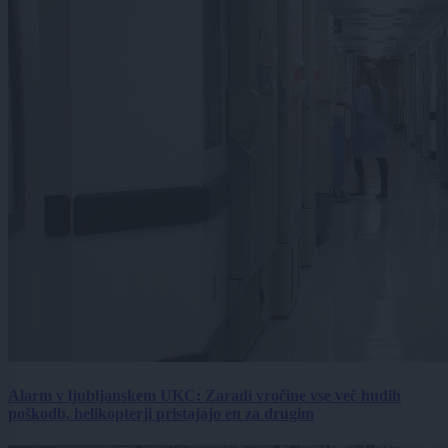
Alarm v ljubljanskem UKC: Zaradi vročine vse več hudih
poškodb, helikopterji pristajajo en za drugim