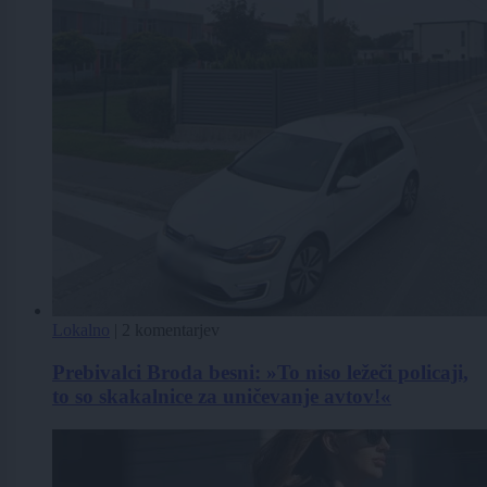
Lokalno
|
2 komentarjev
Prebivalci Broda besni: »To niso ležeči policaji,
to so skakalnice za uničevanje avtov!«