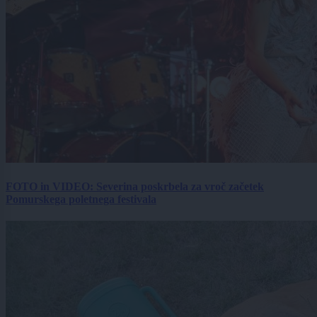
FOTO in VIDEO: Severina poskrbela za vroč začetek
Pomurskega poletnega festivala