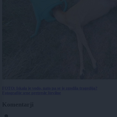
FOTO: Iskala je vodo, nato pa se je zgodila tragedija?
Fotografije srne pretresle številne
Komentarji