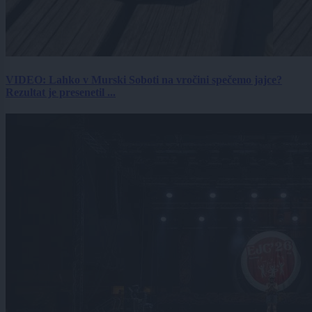
VIDEO: Lahko v Murski Soboti na vročini spečemo jajce?
Rezultat je presenetil ...