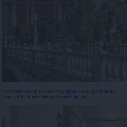
Nova skrivnost na Tromostovju: Izginila že druga kamnita
krogla, kdo odnaša dele zgodovinske ograje?