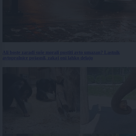
Ali boste zaradi suše morali pustiti avto umazan? Lastnik
avtopralnice pojasnil, zakaj oni lahko delajo