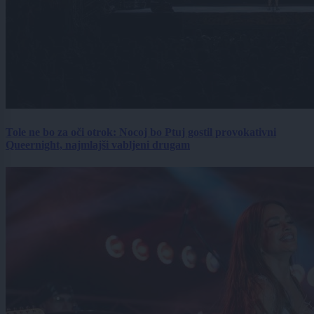
Tole ne bo za oči otrok: Nocoj bo Ptuj gostil provokativni
Queernight, najmlajši vabljeni drugam