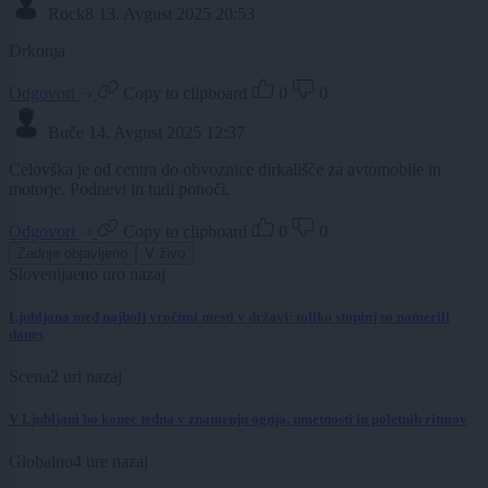
Rock8
13. Avgust 2025 20:53
Drkonja
Odgovori
Copy to clipboard
0
0
Buče
14. Avgust 2025 12:37
Celovška je od centra do obvoznice dirkališče za avtomobile in
motorje. Podnevi in tudi ponoči.
Odgovori
Copy to clipboard
0
0
Zadnje objavljeno
V živo
Slovenija
eno uro nazaj
Ljubljana med najbolj vročimi mesti v državi: toliko stopinj so namerili
danes
Scena
2 uri nazaj
V Ljubljani bo konec tedna v znamenju ognja, umetnosti in poletnih ritmov
Globalno
4 ure nazaj