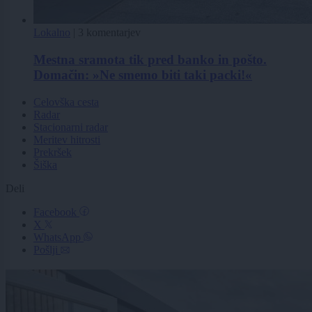
Lokalno
|
3 komentarjev
Mestna sramota tik pred banko in pošto.
Domačin: »Ne smemo biti taki packi!«
Celovška cesta
Radar
Stacionarni radar
Meritev hitrosti
Prekršek
Šiška
Deli
Facebook
X
WhatsApp
Pošlji