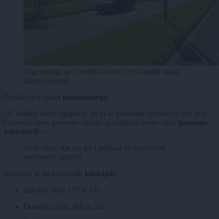
Tega radarja na Celovški ni več (vir: Google maps,
zajem zaslona).
Dodali so še nekaj
pomembnega
:
»V kolikor bomo ugotovili, da bi se prometna varnost na tem delu
Celovške ceste ponovno izrazito poslabšala, bomo radar
ponovno
vzpostavili
.«
Sicer veste, kje vse po Ljubljani so nameščeni
stacionarni radarji?
Nahajajo se na naslednjih
lokacijah
:
Zaloška cesta 157 in 195,
Dunajska cesta 388 in 202,