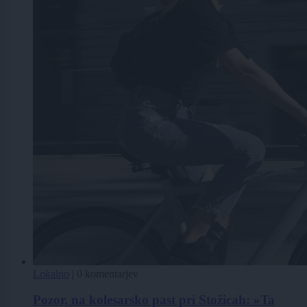
Lokalno
|
0 komentarjev
Pozor, na kolesarsko past pri Stožicah: »Ta