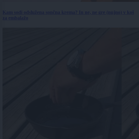
Kam sodi odslužena sončna krema? In ne, ne gre (nujno) v koš
za embalažo