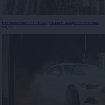
Kvačkana senca nad Trubarjevo kot v Španiji? Janković ima
odgovor