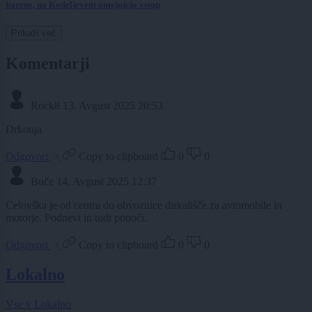
bazene, na Kodeljevem omejujejo vstop
Prikaži več
Komentarji
Rock8
13. Avgust 2025 20:53
Drkonja
Odgovori
Copy to clipboard
0
0
Buče
14. Avgust 2025 12:37
Celovška je od centra do obvoznice dirkališče za avtomobile in
motorje. Podnevi in tudi ponoči.
Odgovori
Copy to clipboard
0
0
Lokalno
Vse v Lokalno