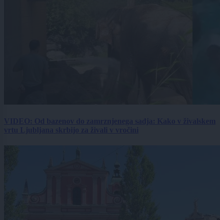
VIDEO: Od bazenov do zamrznjenega sadja: Kako v živalskem
vrtu Ljubljana skrbijo za živali v vročini