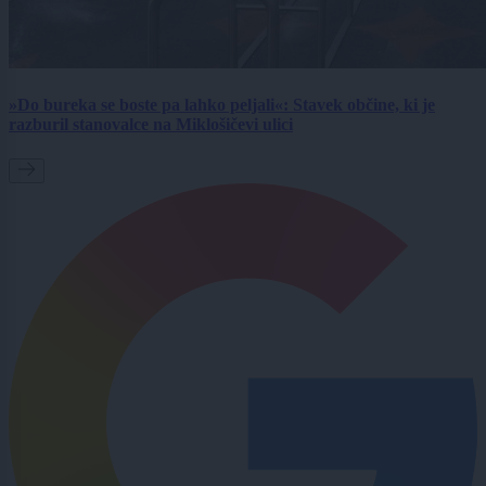
»Do bureka se boste pa lahko peljali«: Stavek občine, ki je
razburil stanovalce na Miklošičevi ulici