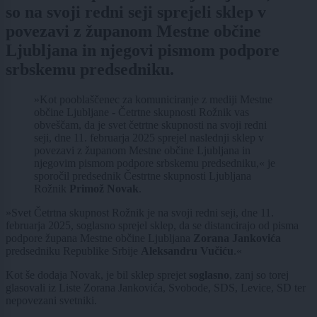
so na svoji redni seji sprejeli sklep v
povezavi z županom Mestne občine
Ljubljana in njegovi pismom podpore
srbskemu predsedniku.
»Kot pooblaščenec za komuniciranje z mediji Mestne
občine Ljubljane - Četrtne skupnosti Rožnik vas
obveščam, da je svet četrtne skupnosti na svoji redni
seji, dne 11. februarja 2025 sprejel naslednji sklep v
povezavi z županom Mestne občine Ljubljana in
njegovim pismom podpore srbskemu predsedniku,« je
sporočil predsednik Čestrtne skupnosti Ljubljana
Rožnik
Primož Novak
.
»Svet Četrtna skupnost Rožnik je na svoji redni seji, dne 11.
februarja 2025, soglasno sprejel sklep, da se distancirajo od pisma
podpore župana Mestne občine Ljubljana
Zorana Jankovića
predsedniku Republike Srbije
Aleksandru Vučiću
.«
Kot še dodaja Novak, je bil sklep sprejet
soglasno
, zanj so torej
glasovali iz Liste Zorana Jankovića, Svobode, SDS, Levice, SD ter
nepovezani svetniki.