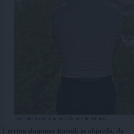
Na Cankarjevem vrhu na Rožniku (foto: Bobo).
Četrtna skupnost Rožnik je objavila, da