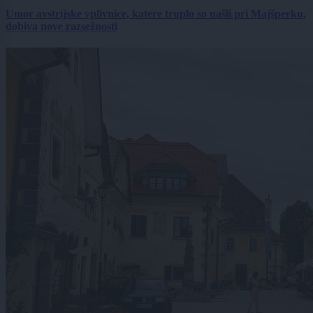
Umor avstrijske vplivnice, katere truplo so našli pri Majšperku,
dobiva nove razsežnosti