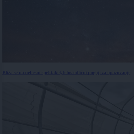
Bliža se na nebesni spektakel, letos odlični pogoji za opazovanje