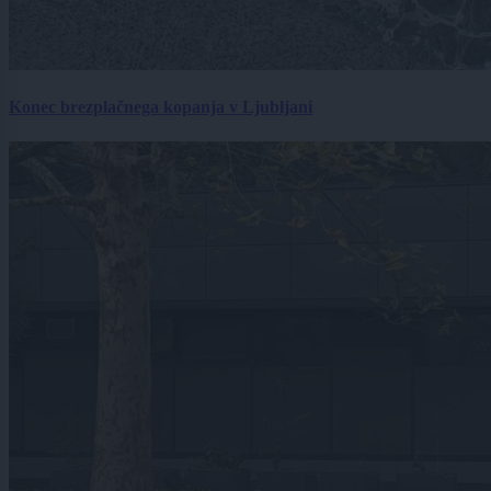
Konec brezplačnega kopanja v Ljubljani