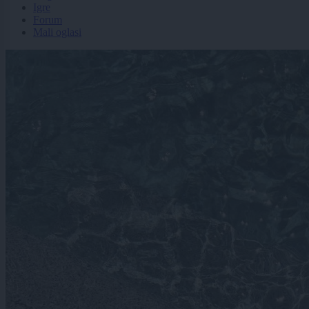
Igre
Forum
Mali oglasi