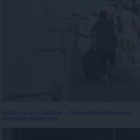
FOTO: »Je to res Ljubljana?« Prizor pri železniški postaji, ki
ga turisti ne bi smeli videti