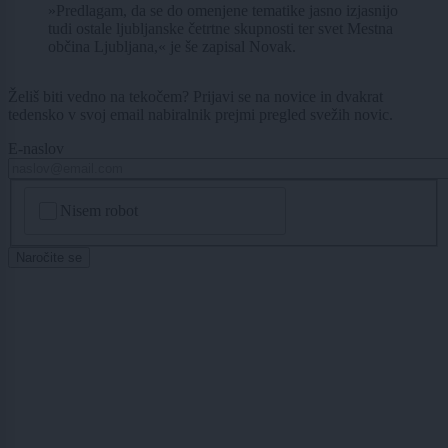
»Predlagam, da se do omenjene tematike jasno izjasnijo
tudi ostale ljubljanske četrtne skupnosti ter svet Mestna
občina Ljubljana,« je še zapisal Novak.
Želiš biti vedno na tekočem? Prijavi se na novice in dvakrat
tedensko v svoj email nabiralnik prejmi pregled svežih novic.
E-naslov
CAPTCHA
Nisem robot
Naročite se