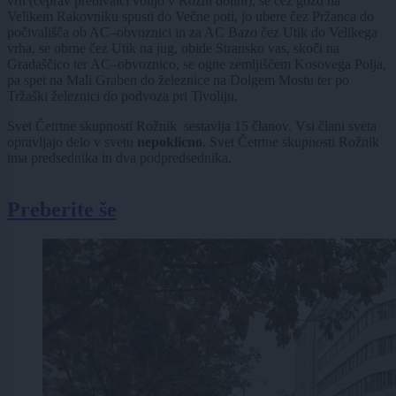
vrh (čeprav prebivalci volijo v Rožni dolini), se čez gozd na
Velikem Rakovniku spusti do Večne poti, jo ubere čez Pržanca do
počivališča ob AC–obvoznici in za AC Bazo čez Utik do Velikega
vrha, se obrne čez Utik na jug, obide Stransko vas, skoči na
Gradaščico ter AC–obvoznico, se ogne zemljiščem Kosovega Polja,
pa spet na Mali Graben do železnice na Dolgem Mostu ter po
Tržaški železnici do podvoza pri Tivoliju.
Svet Četrtne skupnosti Rožnik sestavlja 15 članov. Vsi člani sveta
opravljajo delo v svetu
nepoklicno
. Svet Četrtne skupnosti Rožnik
ima predsednika in dva podpredsednika.
Preberite še