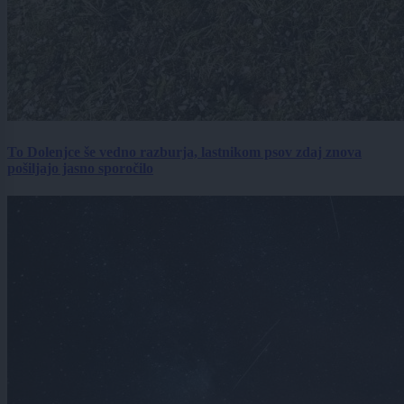
To Dolenjce še vedno razburja, lastnikom psov zdaj znova
pošiljajo jasno sporočilo