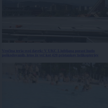
Vročina terja svoj davek: V UKC Ljubljana porast hudo
poškodovanih, letos že več kot 420 pristankov helikopterjev