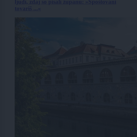
ljudi, zdaj so pisali županu: »Spoštovani
tovariš ...«