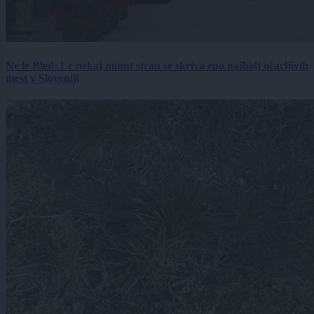
Ne le Bled: Le nekaj minut stran se skriva eno najbolj očarljivih
mest v Sloveniji