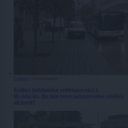
Lokalno
|
3 komentarjev
Kultna ljubljanska veleblagovnica v
likvidacijo: Bo tam novo nakupovalno središče
ali hotel?