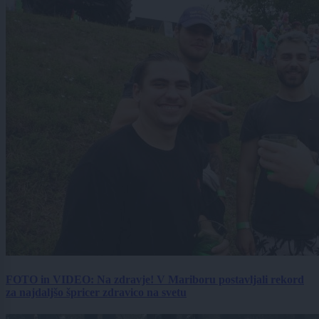
FOTO in VIDEO: Na zdravje! V Mariboru postavljali rekord
za najdaljšo špricer zdravico na svetu