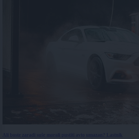
Ali boste zaradi suše morali pustiti avto umazan? Lastnik