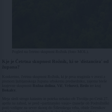
Pogled na četrtno skupnost Rožnik (foto: MOL).
Kje je Četrtna skupnost Rožnik, ki se 'distancira' od
župana?
Konkretno, četrtna skupnost Rožnik, ki je prva reagirala v zvezi z
pismom ljubljanskega župana srbskemu predsedniku, zajema bivše
krajevne skupnosti
Rožna dolina
,
Vič
,
Vrhovci
,
Brdo
ter kraj
Bokalce
.
Meja sledi strogo katastru in poteka nekako ob Tivoliju po Cesti 27.
aprila na zahod, se pred »partizansko vasjo« (naselje ob Podrožniški
poti) vzdigne na sever skoraj do Šišenskega vrha, obide Drenikov