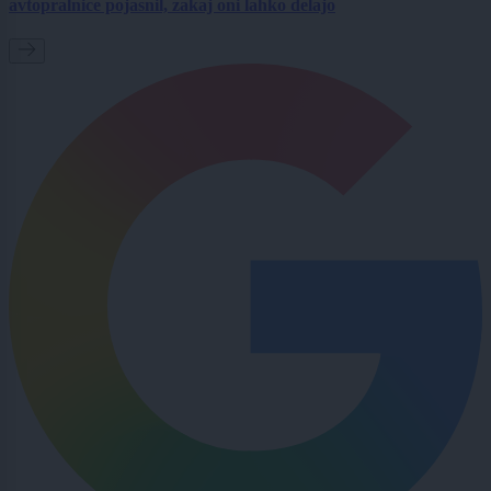
avtopralnice pojasnil, zakaj oni lahko delajo