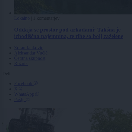
Lokalno
|
1 komentarjev
Oddaja se prostor pod arkadami: Takšna je
izhodiščna najemnina, te ribe so bolj zaželene
Zoran Janković
Aleksandar Vučić
Četrtna skupnost
Rožnik
Deli
Facebook
X
WhatsApp
Pošlji