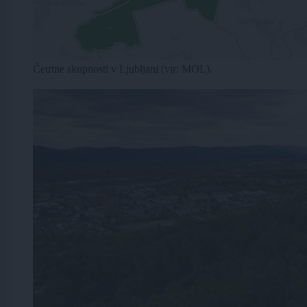
Četrtne skupnosti v Ljubljani (vir: MOL).