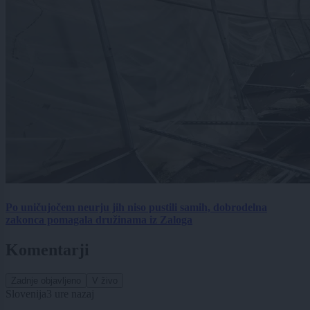
Po uničujočem neurju jih niso pustili samih, dobrodelna
zakonca pomagala družinama iz Zaloga
Komentarji
Zadnje objavljeno
V živo
Slovenija
3 ure nazaj