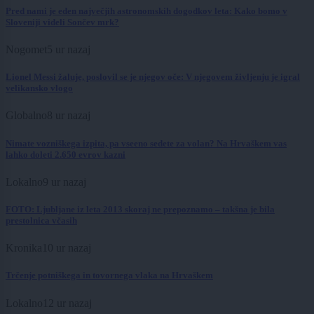
Pred nami je eden največjih astronomskih dogodkov leta: Kako bomo v
Sloveniji videli Sončev mrk?
Nogomet
5 ur nazaj
Lionel Messi žaluje, poslovil se je njegov oče: V njegovem življenju je igral
velikansko vlogo
Globalno
8 ur nazaj
Nimate vozniškega izpita, pa vseeno sedete za volan? Na Hrvaškem vas
lahko doleti 2.650 evrov kazni
Lokalno
9 ur nazaj
FOTO: Ljubljane iz leta 2013 skoraj ne prepoznamo – takšna je bila
prestolnica včasih
Kronika
10 ur nazaj
Trčenje potniškega in tovornega vlaka na Hrvaškem
Lokalno
12 ur nazaj