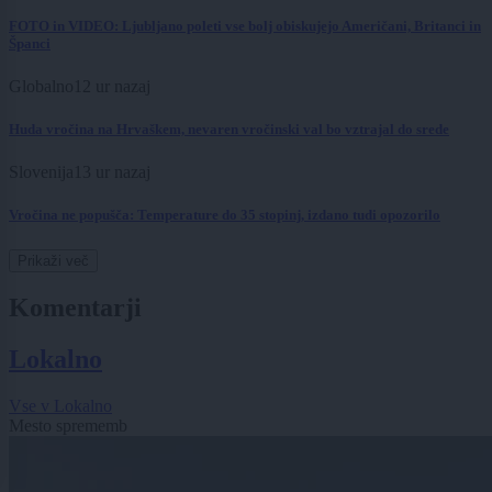
FOTO in VIDEO: Ljubljano poleti vse bolj obiskujejo Američani, Britanci in
Španci
Globalno
12 ur nazaj
Huda vročina na Hrvaškem, nevaren vročinski val bo vztrajal do srede
Slovenija
13 ur nazaj
Vročina ne popušča: Temperature do 35 stopinj, izdano tudi opozorilo
Prikaži več
Komentarji
Lokalno
Vse v Lokalno
Mesto sprememb