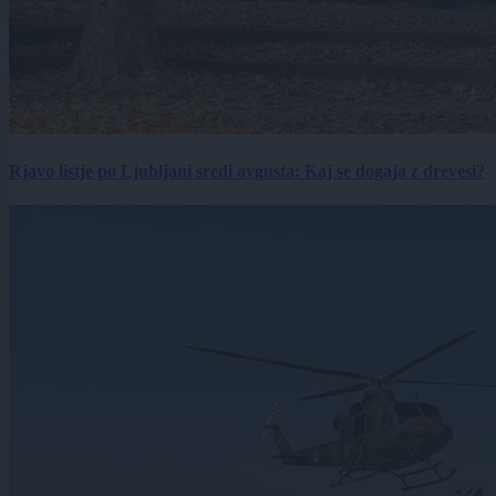
Rjavo listje po Ljubljani sredi avgusta: Kaj se dogaja z drevesi?