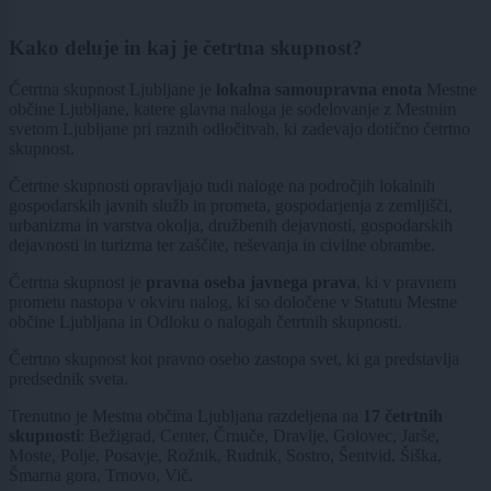
Kako deluje in kaj je četrtna skupnost?
Četrtna skupnost Ljubljane je
lokalna samoupravna enota
Mestne
občine Ljubljane, katere glavna naloga je sodelovanje z Mestnim
svetom Ljubljane pri raznih odločitvah, ki zadevajo dotično četrtno
skupnost.
Četrtne skupnosti opravljajo tudi naloge na področjih lokalnih
gospodarskih javnih služb in prometa, gospodarjenja z zemljišči,
urbanizma in varstva okolja, družbenih dejavnosti, gospodarskih
dejavnosti in turizma ter zaščite, reševanja in civilne obrambe.
Četrtna skupnost je
pravna oseba javnega prava
, ki v pravnem
prometu nastopa v okviru nalog, ki so določene v Statutu Mestne
občine Ljubljana in Odloku o nalogah četrtnih skupnosti.
Četrtno skupnost kot pravno osebo zastopa svet, ki ga predstavlja
predsednik sveta.
Trenutno je Mestna občina Ljubljana razdeljena na
17 četrtnih
skupnosti
: Bežigrad, Center, Črnuče, Dravlje, Golovec, Jarše,
Moste, Polje, Posavje, Rožnik, Rudnik, Sostro, Šentvid, Šiška,
Šmarna gora, Trnovo, Vič.