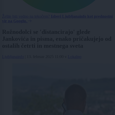
Želite biti vedno na tekočem?
Izberi Ljubljanainfo kot prednostni
vir na Googlu.
Rožnodolci se 'distancirajo' glede
Jankovića in pisma, enako pričakujejo od
ostalih četrti in mestnega sveta
Ljubljanainfo
|
13. februar 2025 11:00
v
Lokalno