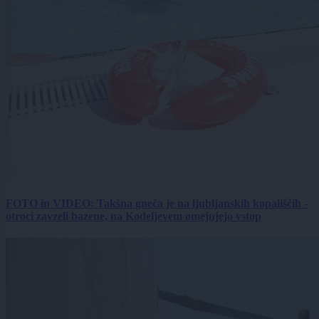
FOTO in VIDEO: Takšna gneča je na ljubljanskih kopališčih -
otroci zavzeli bazene, na Kodeljevem omejujejo vstop