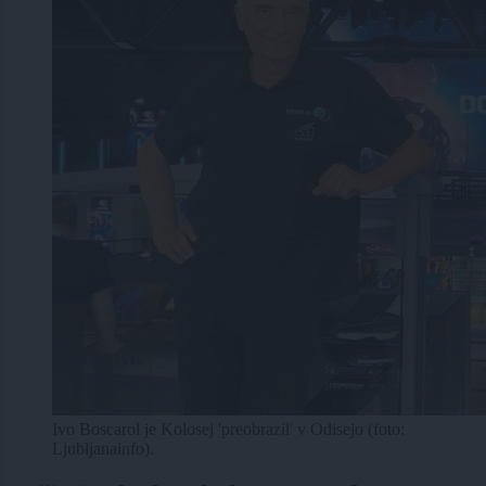
Ivo Boscarol je Kolosej 'preobrazil' v Odisejo (foto:
Ljubljanainfo).