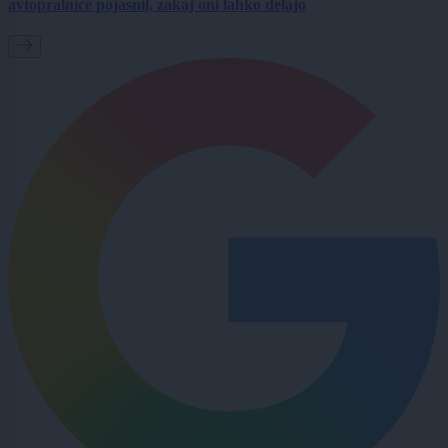
avtopralnice pojasnil, zakaj oni lahko delajo