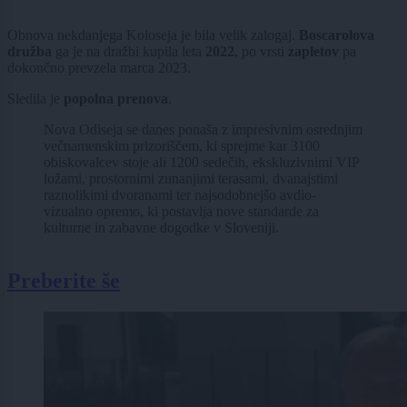
Obnova nekdanjega Koloseja je bila velik zalogaj.
Boscarolova
družba
ga je na dražbi kupila leta
2022
, po vrsti
zapletov
pa
dokončno prevzela marca 2023.
Sledila je
popolna prenova
.
Nova Odiseja se danes ponaša z impresivnim osrednjim
večnamenskim prizoriščem, ki sprejme kar 3100
obiskovalcev stoje ali 1200 sedečih, ekskluzivnimi VIP
ložami, prostornimi zunanjimi terasami, dvanajstimi
raznolikimi dvoranami ter najsodobnejšo avdio-
vizualno opremo, ki postavlja nove standarde za
kulturne in zabavne dogodke v Sloveniji.
Preberite še