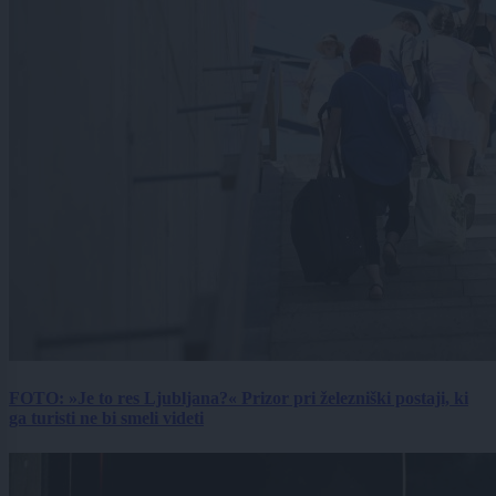
FOTO: »Je to res Ljubljana?« Prizor pri železniški postaji, ki
ga turisti ne bi smeli videti