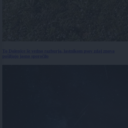
To Dolenjce še vedno razburja, lastnikom psov zdaj znova
pošiljajo jasno sporočilo