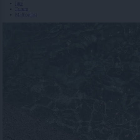
Igre
Forum
Mali oglasi