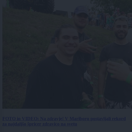
FOTO in VIDEO: Na zdravje! V Mariboru postavljali rekord
za najdaljšo špricer zdravico na svetu