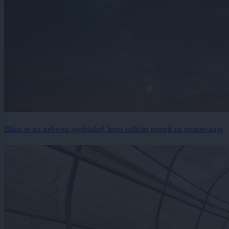
Bliža se na nebesni spektakel, letos odlični pogoji za opazovanje