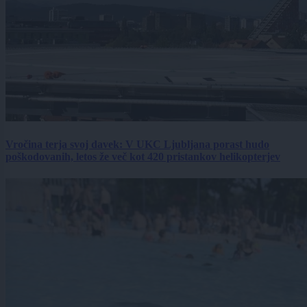
Vročina terja svoj davek: V UKC Ljubljana porast hudo
poškodovanih, letos že več kot 420 pristankov helikopterjev