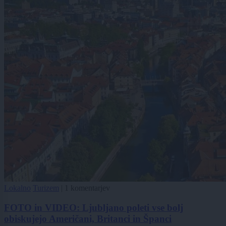
Lokalno
Turizem
|
1 komentarjev
FOTO in VIDEO: Ljubljano poleti vse bolj
obiskujejo Američani, Britanci in Španci