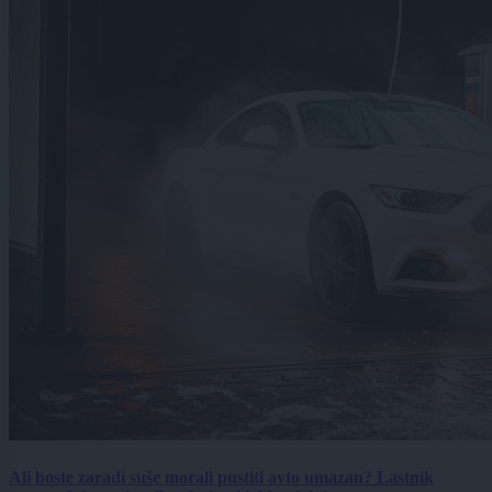
Ali boste zaradi suše morali pustiti avto umazan? Lastnik