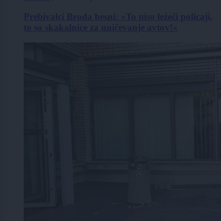
Prebivalci Broda besni: »To niso ležeči policaji,
to so skakalnice za uničevanje avtov!«