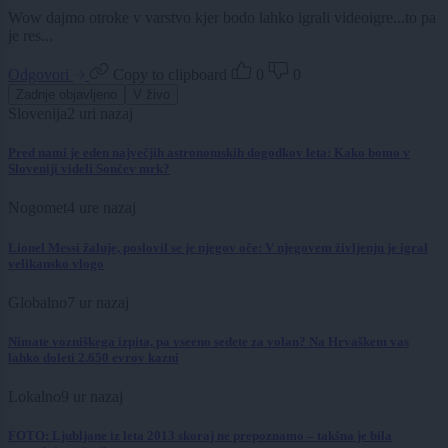
Wow dajmo otroke v varstvo kjer bodo lahko igrali videoigre...to pa
je res...
Odgovori
Copy to clipboard
0
0
Zadnje objavljeno
V živo
Slovenija
2 uri nazaj
Pred nami je eden največjih astronomskih dogodkov leta: Kako bomo v
Sloveniji videli Sončev mrk?
Nogomet
4 ure nazaj
Lionel Messi žaluje, poslovil se je njegov oče: V njegovem življenju je igral
velikansko vlogo
Globalno
7 ur nazaj
Nimate vozniškega izpita, pa vseeno sedete za volan? Na Hrvaškem vas
lahko doleti 2.650 evrov kazni
Lokalno
9 ur nazaj
FOTO: Ljubljane iz leta 2013 skoraj ne prepoznamo – takšna je bila