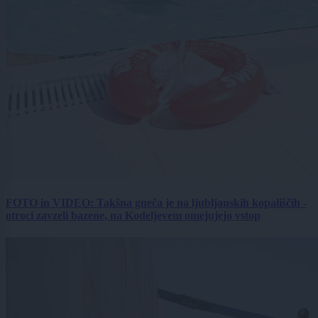
FOTO in VIDEO: Takšna gneča je na ljubljanskih kopališčih -
otroci zavzeli bazene, na Kodeljevem omejujejo vstop