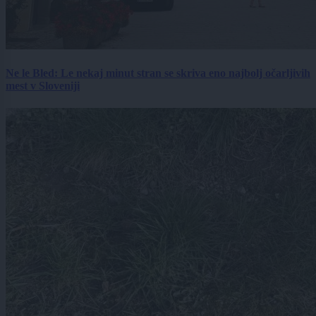
Ne le Bled: Le nekaj minut stran se skriva eno najbolj očarljivih
mest v Sloveniji