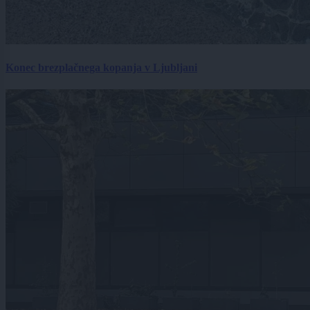
Konec brezplačnega kopanja v Ljubljani