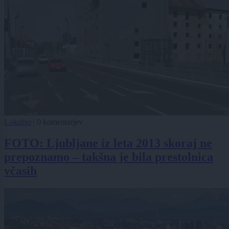
Lokalno
|
0 komentarjev
FOTO: Ljubljane iz leta 2013 skoraj ne
prepoznamo – takšna je bila prestolnica
včasih