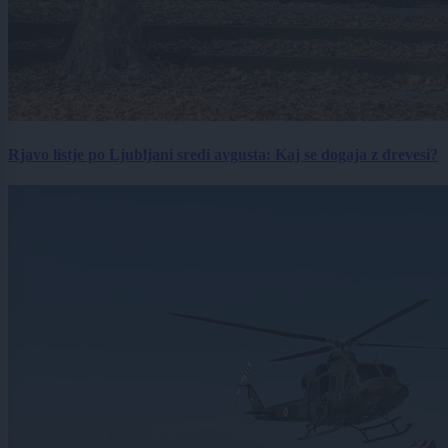
Rjavo listje po Ljubljani sredi avgusta: Kaj se dogaja z drevesi?