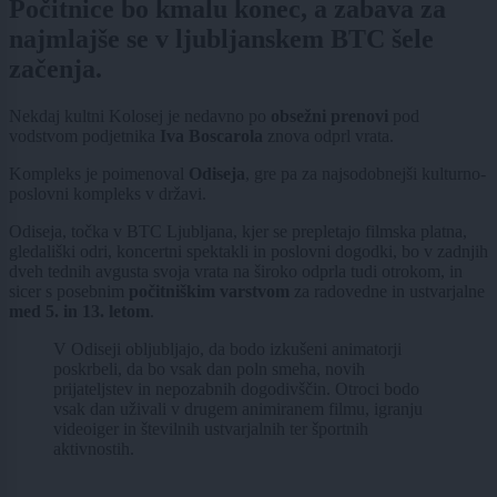
Počitnice bo kmalu konec, a zabava za
najmlajše se v ljubljanskem BTC šele
začenja.
Nekdaj kultni Kolosej je nedavno po
obsežni prenovi
pod
vodstvom podjetnika
Iva Boscarola
znova odprl vrata.
Kompleks je poimenoval
Odiseja
, gre pa za najsodobnejši kulturno-
poslovni kompleks v državi.
Odiseja, točka v BTC Ljubljana, kjer se prepletajo filmska platna,
gledališki odri, koncertni spektakli in poslovni dogodki, bo v zadnjih
dveh tednih avgusta svoja vrata na široko odprla tudi otrokom, in
sicer s posebnim
počitniškim varstvom
za radovedne in ustvarjalne
med 5. in 13. letom
.
V Odiseji obljubljajo, da bodo izkušeni animatorji
poskrbeli, da bo vsak dan poln smeha, novih
prijateljstev in nepozabnih dogodivščin. Otroci bodo
vsak dan uživali v drugem animiranem filmu, igranju
videoiger in številnih ustvarjalnih ter športnih
aktivnostih.