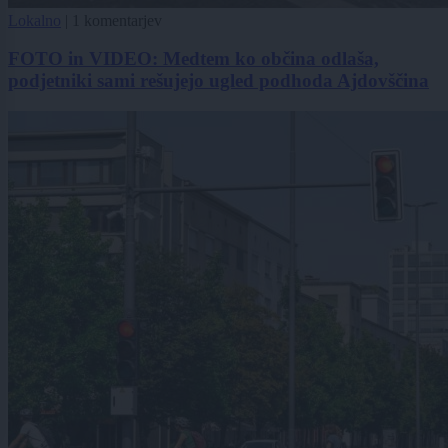
Lokalno
|
1 komentarjev
FOTO in VIDEO: Medtem ko občina odlaša,
podjetniki sami rešujejo ugled podhoda Ajdovščina