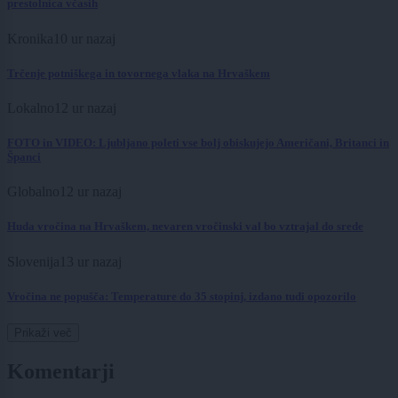
prestolnica včasih
Kronika
10 ur nazaj
Trčenje potniškega in tovornega vlaka na Hrvaškem
Lokalno
12 ur nazaj
FOTO in VIDEO: Ljubljano poleti vse bolj obiskujejo Američani, Britanci in
Španci
Globalno
12 ur nazaj
Huda vročina na Hrvaškem, nevaren vročinski val bo vztrajal do srede
Slovenija
13 ur nazaj
Vročina ne popušča: Temperature do 35 stopinj, izdano tudi opozorilo
Prikaži več
Komentarji