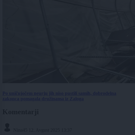
Po uničujočem neurju jih niso pustili samih, dobrodelna
zakonca pomagala družinama iz Zaloga
Komentarji
Nina45
12. Avgust 2025 13:37