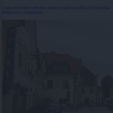
Umor avstrijske vplivnice, katere truplo so našli pri Majšperku,
dobiva nove razsežnosti