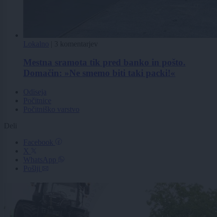
Lokalno
|
3 komentarjev
Mestna sramota tik pred banko in pošto.
Domačin: »Ne smemo biti taki packi!«
Odiseja
Počitnice
Počitniško varstvo
Deli
Facebook
X
WhatsApp
Pošlji