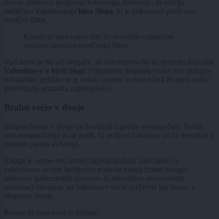
deseto obletnico programa Kinosloga. Retrosex., ki oživlja
dediščino legendarnega
kina Sloga
, ki je prikazoval predvsem
erotične filme.
Kinodvor tako vsako leto že desetletje organizira
poseben program erotičnega filma.
Tudi letos ne bo nič drugače: za valentinovo bo na sporedu dogodek
Valentinovo v bivši Slogi
. Priljubljeni dogodek vsako leto pritegne
ljubljansko publiko in je morda izviren in malce bolj živahen način
preživljanja praznika zaljubljencev.
Bralni večer v dvoje
Skupno branje v dvoje ne bo nikoli izgubilo svojega čara. Nekaj
zelo romantičnega je na parih, ki sedijo v kavarnah ali na travnikih v
mestnih parkih in berejo.
Knjiga je vedno eno izmed najboljših daril, zato lahko za
valentinovo svojim ljubljenim podarite enega izmed mnogih
naslovov ljubezenskih romanov iz zakladnice slovenske(in
svetovne) literature, ter valentinov večer preživete kar doma, v
skupnem branju.
Bonus: ni vam treba iz pižame.