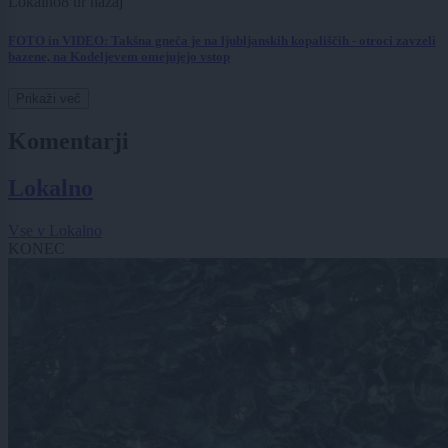
Lokalno
8 ur nazaj
FOTO in VIDEO: Takšna gneča je na ljubljanskih kopališčih - otroci zavzeli
bazene, na Kodeljevem omejujejo vstop
Prikaži več
Komentarji
Lokalno
Vse v Lokalno
KONEC