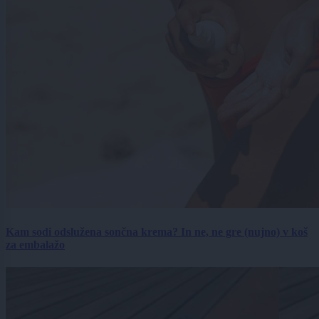
Kam sodi odslužena sončna krema? In ne, ne gre (nujno) v koš
za embalažo