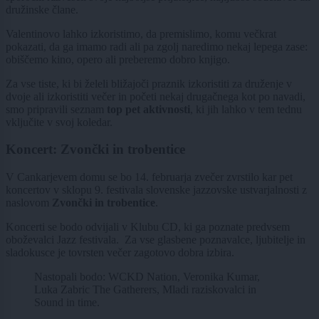
družinske člane.
Valentinovo lahko izkoristimo, da premislimo, komu večkrat
pokazati, da ga imamo radi ali pa zgolj naredimo nekaj lepega zase:
obiščemo kino, opero ali preberemo dobro knjigo.
Za vse tiste, ki bi želeli bližajoči praznik izkoristiti za druženje v
dvoje ali izkoristiti večer in početi nekaj drugačnega kot po navadi,
smo pripravili seznam
top pet aktivnosti
,
ki jih lahko v tem tednu
vključite v svoj koledar.
Koncert: Zvončki in trobentice
V Cankarjevem domu se bo 14. februarja zvečer zvrstilo kar pet
koncertov v sklopu 9. festivala slovenske jazzovske ustvarjalnosti z
naslovom
Zvončki in trobentice
.
Koncerti se bodo odvijali v Klubu CD, ki ga poznate predvsem
oboževalci Jazz festivala. Za vse glasbene poznavalce, ljubitelje in
sladokusce je tovrsten večer zagotovo dobra izbira.
Nastopali bodo: WCKD Nation, Veronika Kumar,
Luka Zabric The Gatherers, Mladi raziskovalci in
Sound in time.