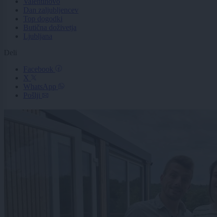
Valentinovo
Dan zaljubljencev
Top dogodki
Butična doživetja
Ljubljana
Deli
Facebook
X
WhatsApp
Pošlji