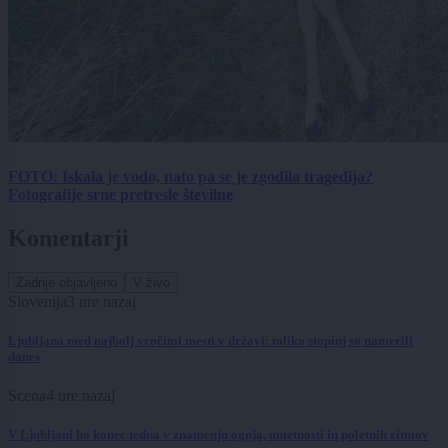
FOTO: Iskala je vodo, nato pa se je zgodila tragedija?
Fotografije srne pretresle številne
Komentarji
Zadnje objavljeno
V živo
Slovenija
3 ure nazaj
Ljubljana med najbolj vročimi mesti v državi: toliko stopinj so namerili
danes
Scena
4 ure nazaj
V Ljubljani bo konec tedna v znamenju ognja, umetnosti in poletnih ritmov