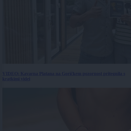
VIDEO: Kavarna Platana na Goričkem pozornost pritegnila s
kratkimi videi