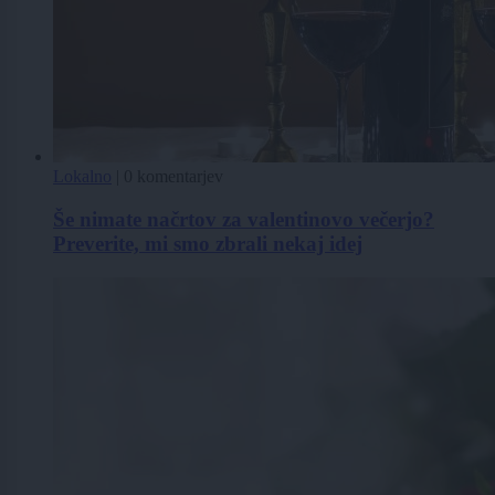
Lokalno
|
0 komentarjev
Še nimate načrtov za valentinovo večerjo?
Preverite, mi smo zbrali nekaj idej