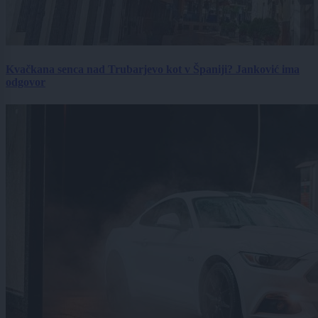
Kvačkana senca nad Trubarjevo kot v Španiji? Janković ima
odgovor