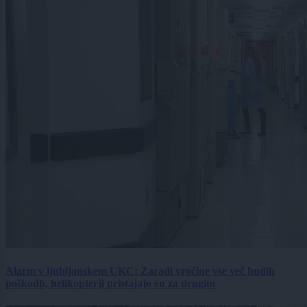
Alarm v ljubljanskem UKC: Zaradi vročine vse več hudih
poškodb, helikopterji pristajajo en za drugim