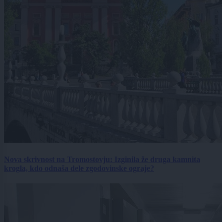
Nova skrivnost na Tromostovju: Izginila že druga kamnita
krogla, kdo odnaša dele zgodovinske ograje?