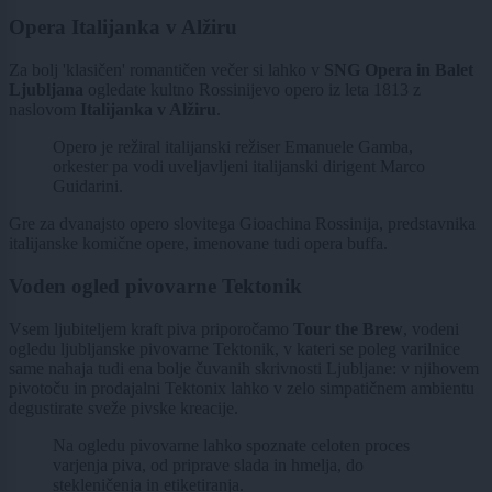
Opera Italijanka v Alžiru
Za bolj 'klasičen' romantičen večer si lahko v
SNG Opera in Balet
Ljubljana
ogledate kultno Rossinijevo opero iz leta 1813 z
naslovom
Italijanka v Alžiru
.
Opero je režiral italijanski režiser Emanuele Gamba,
orkester pa vodi uveljavljeni italijanski dirigent Marco
Guidarini.
Gre za dvanajsto opero slovitega Gioachina Rossinija, predstavnika
italijanske komične opere, imenovane tudi opera buffa.
Voden ogled pivovarne Tektonik
Vsem ljubiteljem kraft piva priporočamo
Tour the Brew
, vodeni
ogledu ljubljanske pivovarne Tektonik, v kateri se poleg varilnice
same nahaja tudi ena bolje čuvanih skrivnosti Ljubljane: v njihovem
pivotoču in prodajalni Tektonix lahko v zelo simpatičnem ambientu
degustirate sveže pivske kreacije.
Na ogledu pivovarne lahko spoznate celoten proces
varjenja piva, od priprave slada in hmelja, do
stekleničenja in etiketiranja.