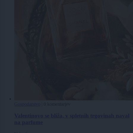
Gospodarstvo
|
0 komentarjev
Valentinovo se bliža, v spletnih trgovinah naval
na parfume