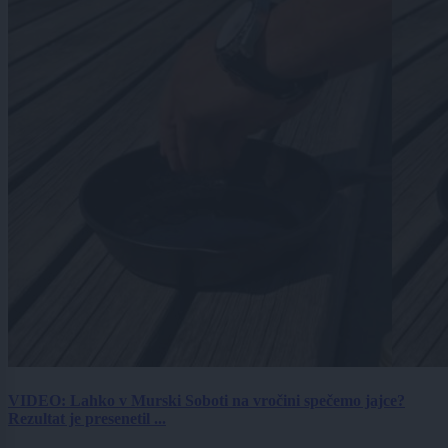
VIDEO: Lahko v Murski Soboti na vročini spečemo jajce?
Rezultat je presenetil ...