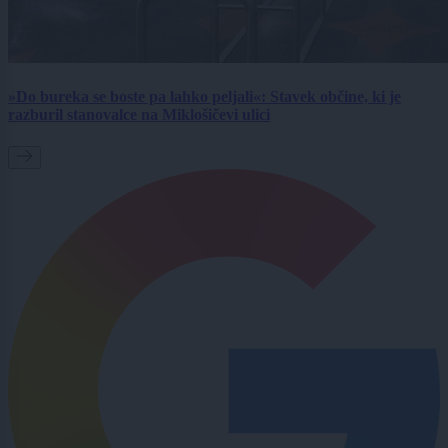
»Do bureka se boste pa lahko peljali«: Stavek občine, ki je
razburil stanovalce na Miklošičevi ulici