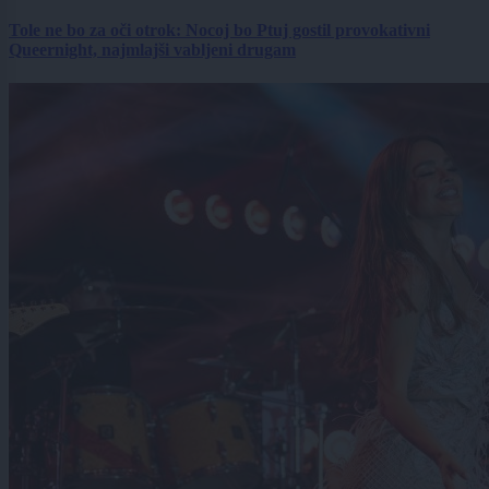
Tole ne bo za oči otrok: Nocoj bo Ptuj gostil provokativni
Queernight, najmlajši vabljeni drugam