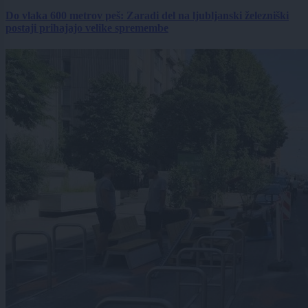
Do vlaka 600 metrov peš: Zaradi del na ljubljanski železniški
postaji prihajajo velike spremembe