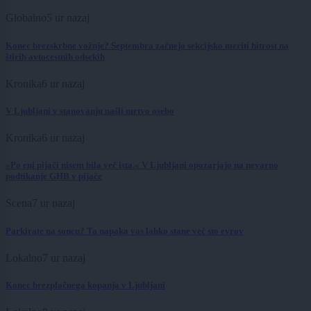
Globalno
5 ur nazaj
Konec brezskrbne vožnje? Septembra začnejo sekcijsko meriti hitrost na
štirih avtocestnih odsekih
Kronika
6 ur nazaj
V Ljubljani v stanovanju našli mrtvo osebo
Kronika
6 ur nazaj
»Po eni pijači nisem bila več ista.« V Ljubljani opozarjajo na nevarno
podtikanje GHB v pijače
Scena
7 ur nazaj
Parkirate na soncu? Ta napaka vas lahko stane več sto evrov
Lokalno
7 ur nazaj
Konec brezplačnega kopanja v Ljubljani