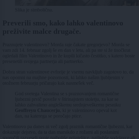
Slika je simbolična.
Preverili smo, kako lahko valentinovo
preživite malce drugače.
Praznujete valentinovo? Morda raje čakate gregorjevo? Morda se
vam zdi 14. februar zgolj še en dan v letu, ali pa ste si že tisočkrat
ogledali film Valentinovo in že kupili kičasto čestitko, s katero boste
presenetili svojega partnerja ali partnerko.
Dobra stran valentinove evforije je vsemu navkljub zagotovo to, da
nas opomni na majhne pozornosti, ki lahko našim ljubljenim v
otožnem februarju pričarajo kak nasmešek več.
God svetega Valentina se s praznovanjem romantične
ljubezni prvič poveže v štirinajstem stoletju, za kar se
lahko zahvalimo angleškemu srednjeveškemu pesniku
Geoffreyu Chaucerju
, ki je valentinovo opeval kot
dan, na katerega se poročajo ptice.
Valentinovo pa danes ni več zgolj praznik romantične ljubezni, kar
dokazuje dejstvo, da ta dan marsikdo z rožami ali poslanimi
sporočili razveseli svoje najboljše prijateljice, najljubše sodelavce ali