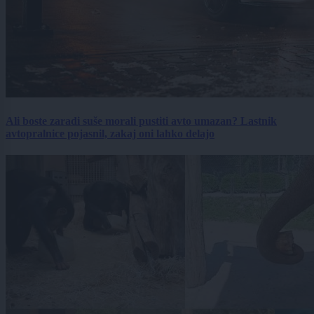
Ali boste zaradi suše morali pustiti avto umazan? Lastnik
avtopralnice pojasnil, zakaj oni lahko delajo