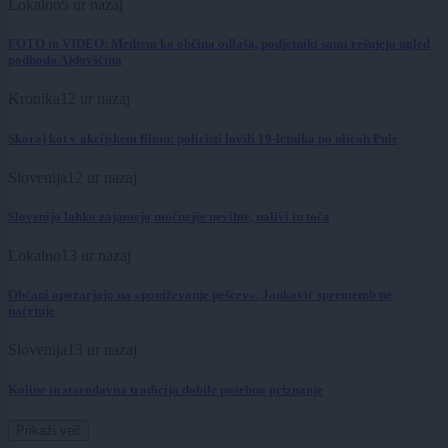
Lokalno
5 ur nazaj
FOTO in VIDEO: Medtem ko občina odlaša, podjetniki sami rešujejo ugled
podhoda Ajdovščina
Kronika
12 ur nazaj
Skoraj kot v akcijskem filmu: policisti lovili 19-letnika po ulicah Pule
Slovenija
12 ur nazaj
Slovenijo lahko zajamejo močnejše nevihte, nalivi in toča
Lokalno
13 ur nazaj
Občani opozarjajo na »poniževanje pešcev«, Janković sprememb ne
načrtuje
Slovenija
13 ur nazaj
Koline in starodavna tradicija dobile posebno priznanje
Prikaži več