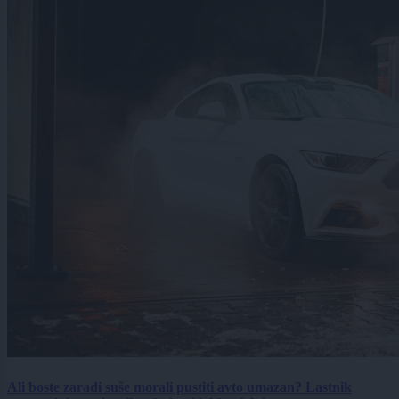
Ali boste zaradi suše morali pustiti avto umazan? Lastnik