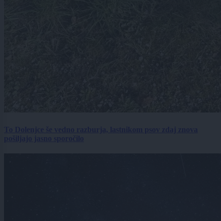
To Dolenjce še vedno razburja, lastnikom psov zdaj znova
pošiljajo jasno sporočilo