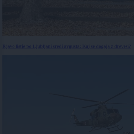
Rjavo listje po Ljubljani sredi avgusta: Kaj se dogaja z drevesi?