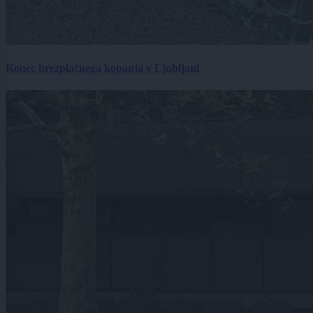
Konec brezplačnega kopanja v Ljubljani