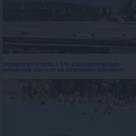
Vročina terja svoj davek: V UKC Ljubljana porast hudo
poškodovanih, letos že več kot 420 pristankov helikopterjev