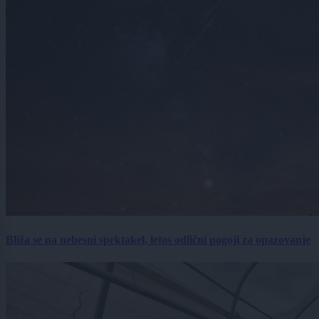
Bliža se na nebesni spektakel, letos odlični pogoji za opazovanje