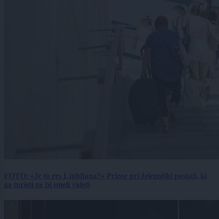
FOTO: »Je to res Ljubljana?« Prizor pri železniški postaji, ki
ga turisti ne bi smeli videti