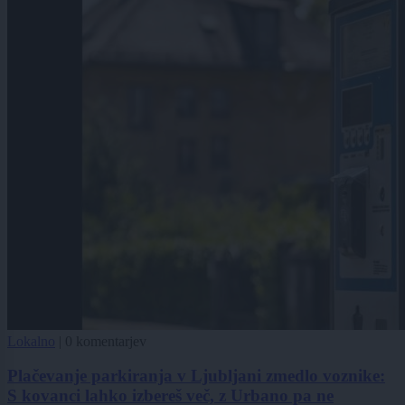
Lokalno
|
0 komentarjev
Plačevanje parkiranja v Ljubljani zmedlo voznike:
S kovanci lahko izbereš več, z Urbano pa ne