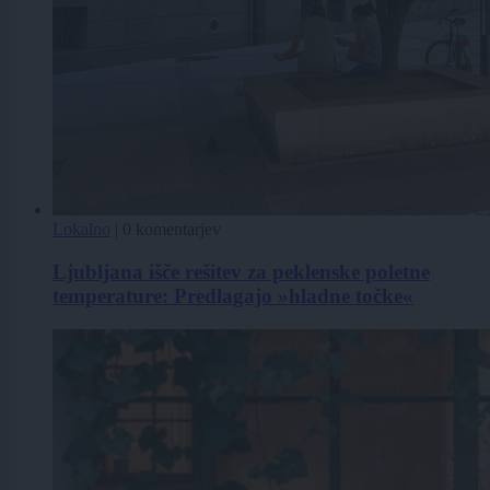
Lokalno
|
0 komentarjev
Ljubljana išče rešitev za peklenske poletne
temperature: Predlagajo »hladne točke«