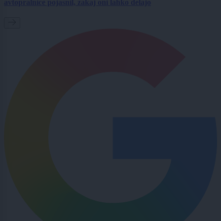
avtopralnice pojasnil, zakaj oni lahko delajo