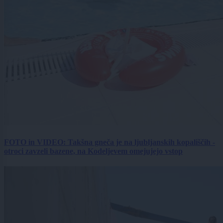
FOTO in VIDEO: Takšna gneča je na ljubljanskih kopališčih -
otroci zavzeli bazene, na Kodeljevem omejujejo vstop