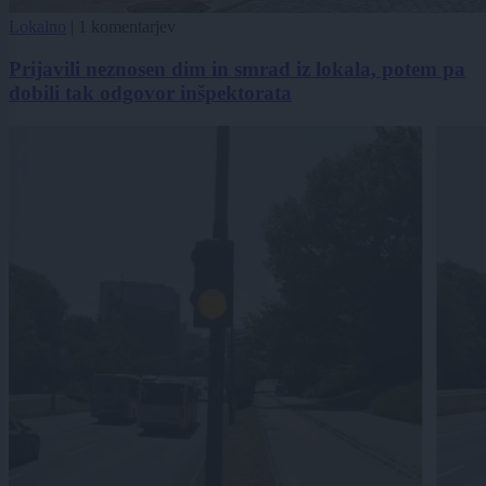
Lokalno
|
1 komentarjev
Prijavili neznosen dim in smrad iz lokala, potem pa
dobili tak odgovor inšpektorata