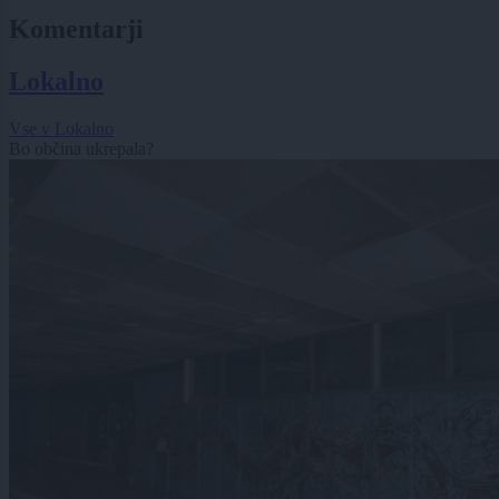
Komentarji
Lokalno
Vse v Lokalno
Bo občina ukrepala?