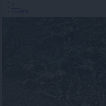
Igre
Forum
Mali oglasi