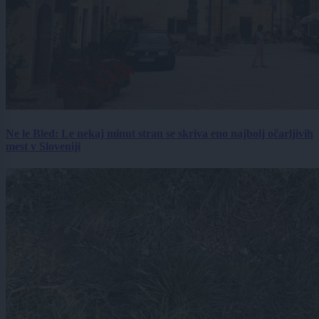
Ne le Bled: Le nekaj minut stran se skriva eno najbolj očarljivih
mest v Sloveniji