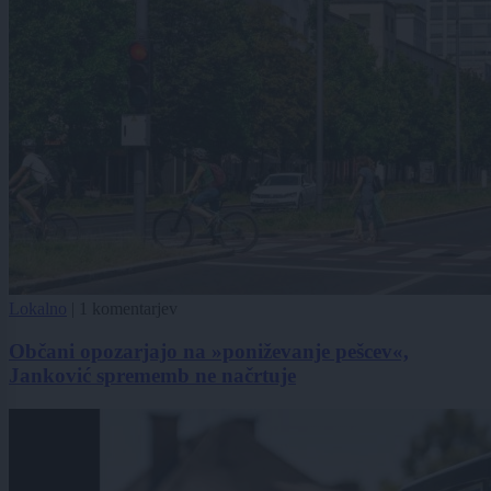
Lokalno
|
1 komentarjev
Občani opozarjajo na »poniževanje pešcev«,
Janković sprememb ne načrtuje