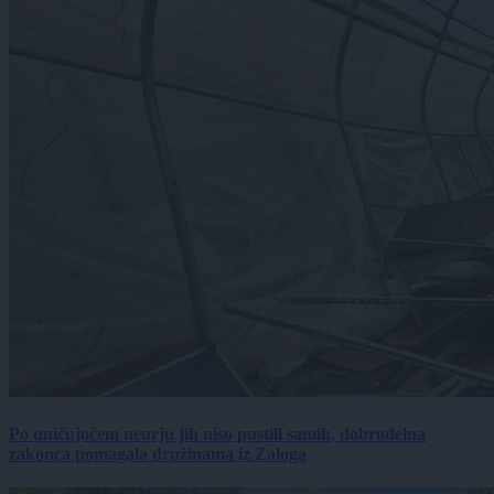
Po uničujočem neurju jih niso pustili samih, dobrodelna
zakonca pomagala družinama iz Zaloga