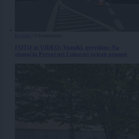
Kronika
|
0 komentarjev
FOTO in VIDEO: Vozniki, previdno: Na
območju Prevoj pri Lukovici oviran promet