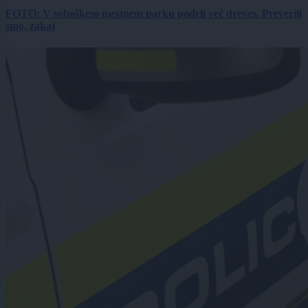
FOTO: V soboškem mestnem parku podrli več dreves. Preverili
smo, zakaj