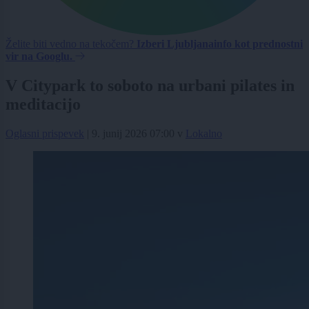
Želite biti vedno na tekočem?
Izberi Ljubljanainfo kot prednostni
vir na Googlu.
V Citypark to soboto na urbani pilates in
meditacijo
Oglasni prispevek
|
9. junij 2026 07:00
v
Lokalno