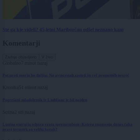
Ste ga kje videli? 45-letni Mariborčan odšel neznano kam
Komentarji
Zadnje objavljeno
V živo
Globalno
7 minut nazaj
Pot proti morju bo daljša: Na avtocestah zastoji in več prometnih nesreč
Kronika
51 minut nazaj
Pogrešani mladoletnik iz Ljubljane je bil najden
Scena
2 uri nazaj
Lunina energija odpira vrata spremembam: Katera znamenja danes čaka
pravi trenutek za veliki korak?