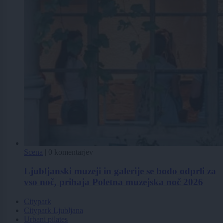
Scena
|
0 komentarjev
Ljubljanski muzeji in galerije se bodo odprli za
vso noč, prihaja Poletna muzejska noč 2026
Citypark
Citypark Ljubljana
Urbani pilates