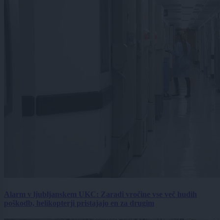
Alarm v ljubljanskem UKC: Zaradi vročine vse več hudih
poškodb, helikopterji pristajajo en za drugim