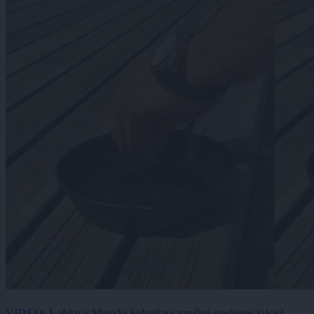
VIDEO: Lahko v Murski Soboti na vročini spečemo jajce?