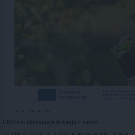
Slika je simbolična.
EKO kot ohranjanje življenja v naravi
Tak pristop daje rezultate, ki presegajo neposredno pridelavo hrane.