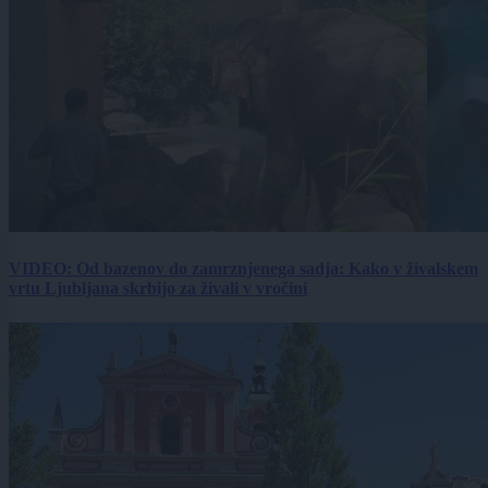
VIDEO: Od bazenov do zamrznjenega sadja: Kako v živalskem
vrtu Ljubljana skrbijo za živali v vročini