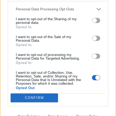
Personal Data Processing Opt Outs
I want to opt-out of the Sharing of my
Tole ne bo za oči otrok: Nocoj bo Ptuj gostil provokativni
personal data.
Queernight, najmlajši vabljeni drugam
Opted In
I want to opt-out of the Sale of my
Personal Data.
Opted In
I want to opt-out of processing my
Personal Data for Targeted Advertising.
Opted In
I want to opt-out of Collection, Use,
Retention, Sale, and/or Sharing of my
Personal Data that Is Unrelated with the
Purposes for which it was collected.
Opted Out
CONFIRM