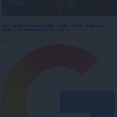
»Do bureka se boste pa lahko peljali«: Stavek občine, ki je
razburil stanovalce na Miklošičevi ulici