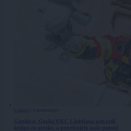
Lokalno
|
0 komentarjev
Ganljivo: Gasilci UKC Ljubljana ustvarili
knjigo za otroke, a potrebujejo našo pomoč