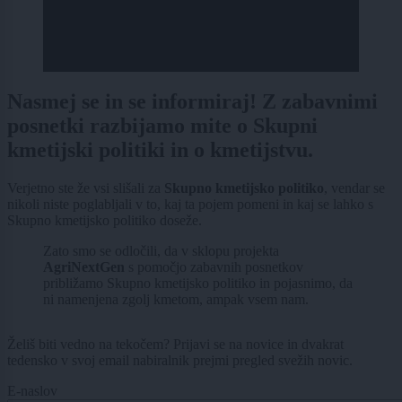
Nasmej se in se informiraj! Z zabavnimi
posnetki razbijamo mite o Skupni
kmetijski politiki in o kmetijstvu.
Verjetno ste že vsi slišali za
Skupno kmetijsko politiko
, vendar se
nikoli niste poglabljali v to, kaj ta pojem pomeni in kaj se lahko s
Skupno kmetijsko politiko doseže.
Zato smo se odločili, da v sklopu projekta
AgriNextGen
s pomočjo zabavnih posnetkov
približamo Skupno kmetijsko politiko in pojasnimo, da
ni namenjena zgolj kmetom, ampak vsem nam.
Želiš biti vedno na tekočem? Prijavi se na novice in dvakrat
tedensko v svoj email nabiralnik prejmi pregled svežih novic.
E-naslov