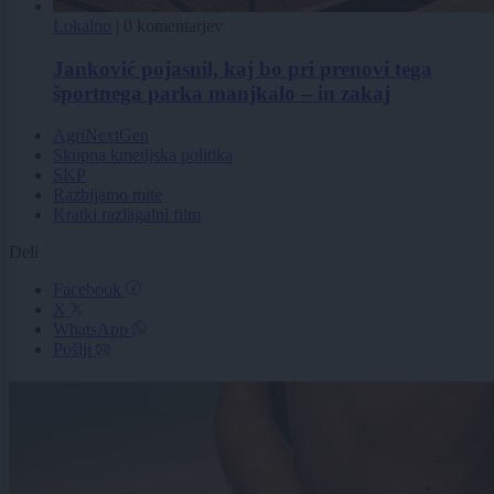
Lokalno
|
0 komentarjev
Janković pojasnil, kaj bo pri prenovi tega
športnega parka manjkalo – in zakaj
AgriNextGen
Skupna kmetijska politika
SKP
Razbijamo mite
Kratki razlagalni film
Deli
Facebook
X
WhatsApp
Pošlji