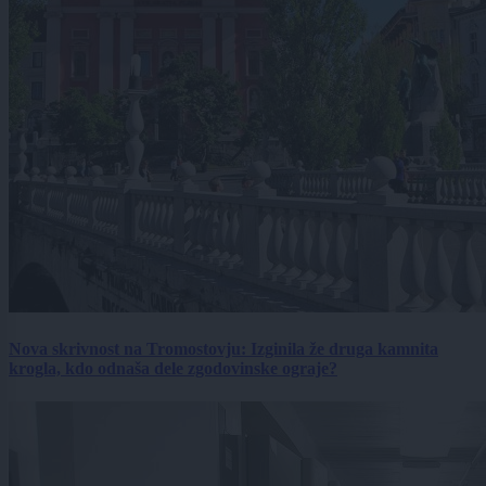
Nova skrivnost na Tromostovju: Izginila že druga kamnita
krogla, kdo odnaša dele zgodovinske ograje?