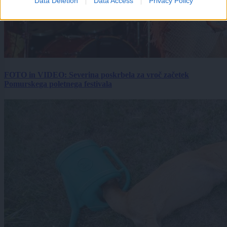
Data Deletion
Data Access
Privacy Policy
FOTO in VIDEO: Severina poskrbela za vroč začetek
Pomurskega poletnega festivala