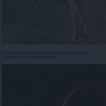
FOTO: Iskala je vodo, nato pa se je zgodila tragedija?
Fotografije srne pretresle številne