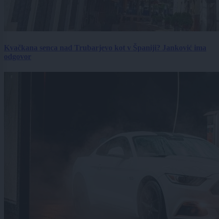
Kvačkana senca nad Trubarjevo kot v Španiji? Janković ima
odgovor