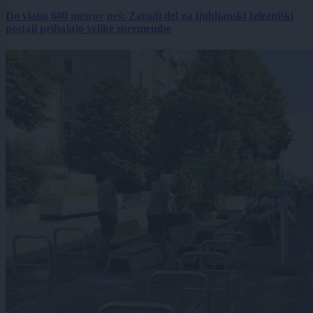
Do vlaka 600 metrov peš: Zaradi del na ljubljanski železniški
postaji prihajajo velike spremembe