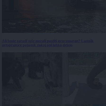
Ali boste zaradi suše morali pustiti avto umazan? Lastnik
avtopralnice pojasnil, zakaj oni lahko delajo