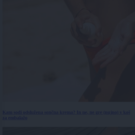
Kam sodi odslužena sončna krema? In ne, ne gre (nujno) v koš
za embalažo