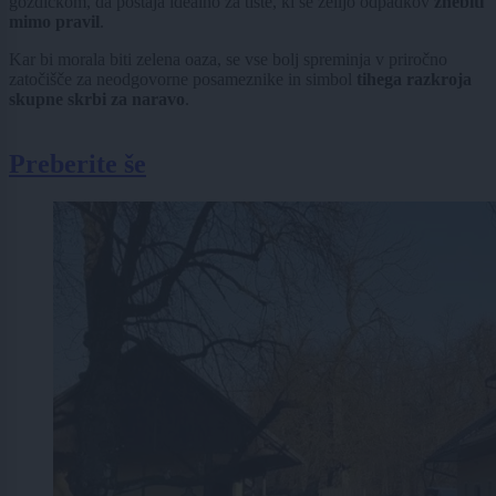
gozdičkom, da postaja idealno za tiste, ki se želijo odpadkov
znebiti
mimo pravil
.
Kar bi morala biti zelena oaza, se vse bolj spreminja v priročno
zatočišče za neodgovorne posameznike in simbol
tihega razkroja
skupne skrbi za naravo
.
Preberite še