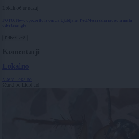
Lokalno
6 ur nazaj
FOTO: Novo opozorilo iz centra Ljubljane: Pod Mesarskim mostom našla
odvržene igle
Prikaži več
Komentarji
Lokalno
Vse v Lokalno
ščurki po Ljubljani