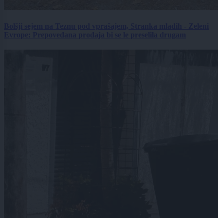
Bolšji sejem na Teznu pod vprašajem, Stranka mladih - Zeleni
Evrope: Prepovedana prodaja bi se le preselila drugam