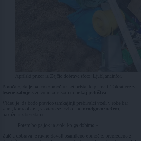
Aprilski prizor iz Zajčje dobrave (foto: Ljubljanainfo).
Poročajo, da je na tem območju spet pristal kup smeti. Tokrat gre za
lesene zaboje
z zelenim odrezom in
nekaj pohištva
.
Videti je, da bodo pravico tamkajšnji prebivalci vzeli v roke kar
sami, kar v objavi, s katero se jezijo nad
neodgovornežem
,
nakažejo z besedami:
»Potem bo pa jok in stok, ko ga dobimo.«
Zajčja dobrava je ravno dovolj osamljeno območje, prepredeno z