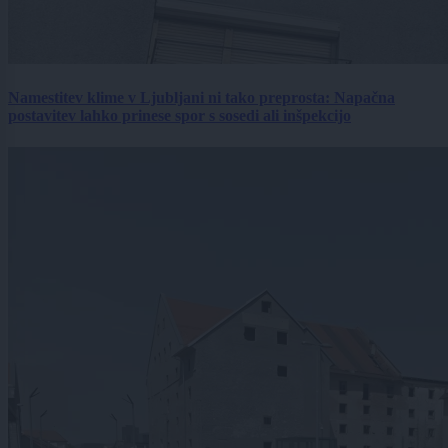
Namestitev klime v Ljubljani ni tako preprosta: Napačna
postavitev lahko prinese spor s sosedi ali inšpekcijo