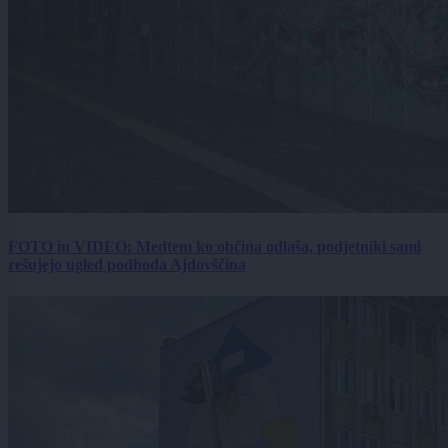
FOTO in VIDEO: Medtem ko občina odlaša, podjetniki sami
rešujejo ugled podhoda Ajdovščina