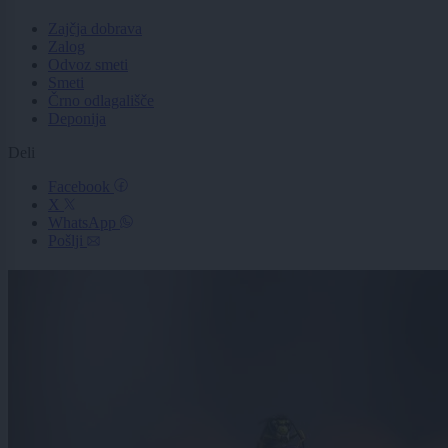
Zajčja dobrava
Zalog
Odvoz smeti
Smeti
Črno odlagališče
Deponija
Deli
Facebook
X
WhatsApp
Pošlji