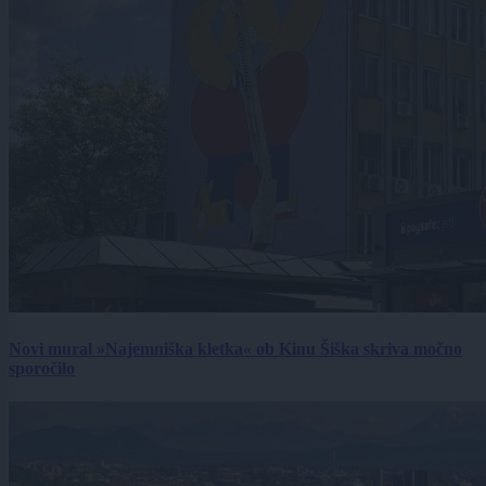
Novi mural »Najemniška kletka« ob Kinu Šiška skriva močno
sporočilo