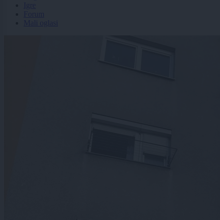
Igre
Forum
Mali oglasi