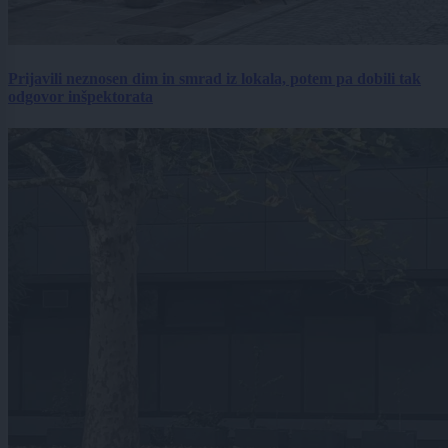
Prijavili neznosen dim in smrad iz lokala, potem pa dobili tak
odgovor inšpektorata