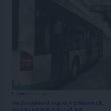
Lokalno
|
3 komentarjev
Voznik enajstke ni reagiral po pričakovanjih,
Anja to z javnostjo deli z razlogom