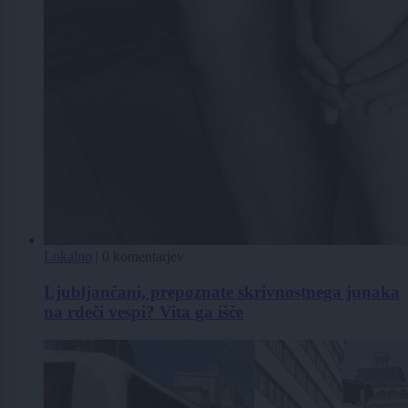
Lokalno
|
0 komentarjev
Ljubljančani, prepoznate skrivnostnega junaka
na rdeči vespi? Vita ga išče