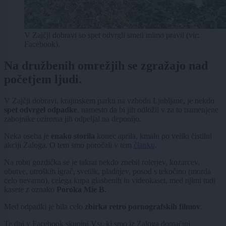
V Zajčji dobravi so spet odvrgli smeti mimo pravil (vir:
Facebook).
Na družbenih omrežjih se zgražajo nad
početjem ljudi.
V Zajčji dobravi, krajinskem parku na vzhodu Ljubljane, je nekdo
spet odvrgel odpadke
, namesto da bi jih odložil v za to namenjene
zabojnike oziroma jih odpeljal na deponijo.
Neka oseba je
enako storila
konec aprila, kmalu po veliki čistilni
akciji Zaloga. O tem smo poročali v tem
članku
.
Na robu gozdička se je takrat nekdo znebil rolerjev, kozarcev,
obutve, otroških igrač, svetilk, pladnjev, posod s tekočino (morda
celo nevarno), celega kupa glasbenih in videokaset, med njimi tudi
kasete z oznako
Poroka Mie B
.
Med odpadki je bila celo
zbirka retro pornografskih filmov
.
Te dni v Facebook skupini Vsi, ki smo iz Zaloga domačini