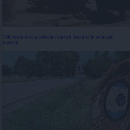
Milijonska srečka pristala v smeteh, iskati so jo pomagali
smetarji