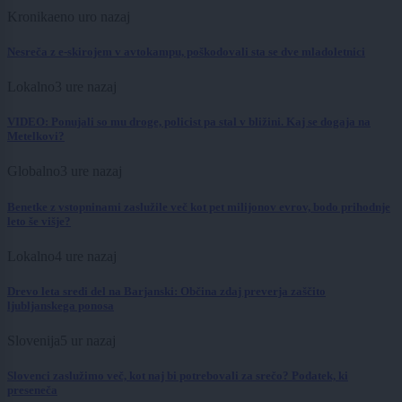
Kronika
eno uro nazaj
Nesreča z e-skirojem v avtokampu, poškodovali sta se dve mladoletnici
Lokalno
3 ure nazaj
VIDEO: Ponujali so mu droge, policist pa stal v bližini. Kaj se dogaja na
Metelkovi?
Globalno
3 ure nazaj
Benetke z vstopninami zaslužile več kot pet milijonov evrov, bodo prihodnje
leto še višje?
Lokalno
4 ure nazaj
Drevo leta sredi del na Barjanski: Občina zdaj preverja zaščito
ljubljanskega ponosa
Slovenija
5 ur nazaj
Slovenci zaslužimo več, kot naj bi potrebovali za srečo? Podatek, ki
preseneča