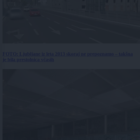
FOTO: Ljubljane iz leta 2013 skoraj ne prepoznamo – takšna
je bila prestolnica včasih