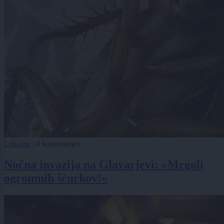
Lokalno
|
0 komentarjev
Nočna invazija na Glavarjevi: »Mrgoli
ogromnih ščurkov!«