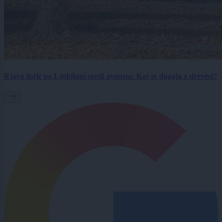
Rjavo listje po Ljubljani sredi avgusta: Kaj se dogaja z drevesi?