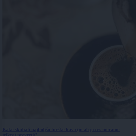
Kako skuhati najboljšo turško kavo (in ali jo res moramo
trikrat prevreti)?