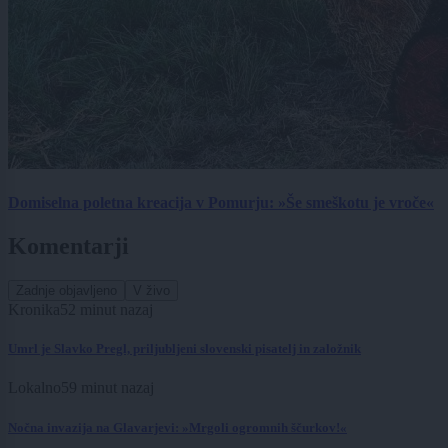
Domiselna poletna kreacija v Pomurju: »Še smeškotu je vroče«
Komentarji
Zadnje objavljeno
V živo
Kronika
52 minut nazaj
Umrl je Slavko Pregl, priljubljeni slovenski pisatelj in založnik
Lokalno
59 minut nazaj
Nočna invazija na Glavarjevi: »Mrgoli ogromnih ščurkov!«