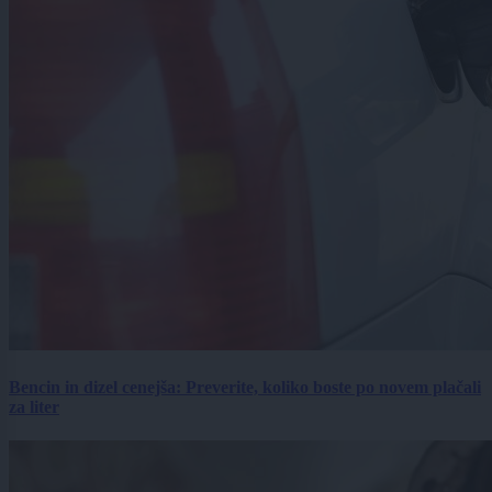
Bencin in dizel cenejša: Preverite, koliko boste po novem plačali
za liter