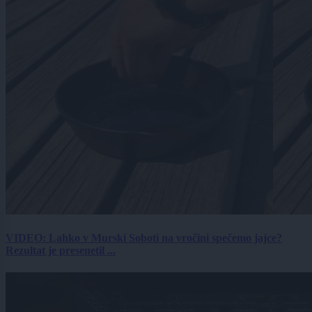
VIDEO: Lahko v Murski Soboti na vročini spečemo jajce?
Rezultat je presenetil ...