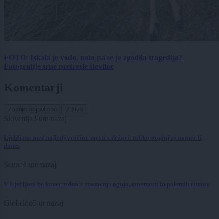
FOTO: Iskala je vodo, nato pa se je zgodila tragedija?
Fotografije srne pretresle številne
Komentarji
Zadnje objavljeno
V živo
Slovenija
3 ure nazaj
Ljubljana med najbolj vročimi mesti v državi: toliko stopinj so namerili
danes
Scena
4 ure nazaj
V Ljubljani bo konec tedna v znamenju ognja, umetnosti in poletnih ritmov
Globalno
5 ur nazaj