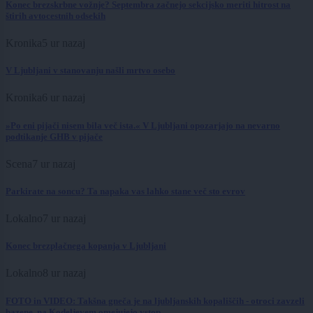
Konec brezskrbne vožnje? Septembra začnejo sekcijsko meriti hitrost na
štirih avtocestnih odsekih
Kronika
5 ur nazaj
V Ljubljani v stanovanju našli mrtvo osebo
Kronika
6 ur nazaj
»Po eni pijači nisem bila več ista.« V Ljubljani opozarjajo na nevarno
podtikanje GHB v pijače
Scena
7 ur nazaj
Parkirate na soncu? Ta napaka vas lahko stane več sto evrov
Lokalno
7 ur nazaj
Konec brezplačnega kopanja v Ljubljani
Lokalno
8 ur nazaj
FOTO in VIDEO: Takšna gneča je na ljubljanskih kopališčih - otroci zavzeli
bazene, na Kodeljevem omejujejo vstop