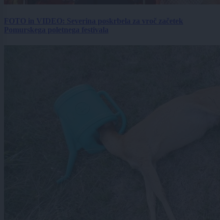
FOTO in VIDEO: Severina poskrbela za vroč začetek
Pomurskega poletnega festivala