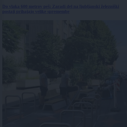
Do vlaka 600 metrov peš: Zaradi del na ljubljanski železniški
postaji prihajajo velike spremembe