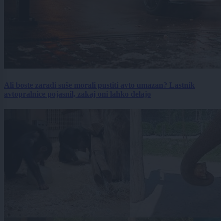
Ali boste zaradi suše morali pustiti avto umazan? Lastnik
avtopralnice pojasnil, zakaj oni lahko delajo