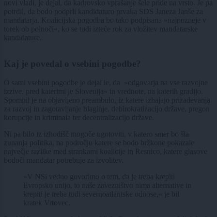
novi vladi, je dejal, da kadrovsko vprašanje šele pride na vrsto. Je pa
potrdil, da bodo podprli kandidaturo prvaka SDS Janeza Janše za
mandatarja. Koalicijska pogodba bo tako podpisana »najpozneje v
torek ob polnoči«, ko se tudi izteče rok za vložitev mandatarske
kandidature.
Kaj je povedal o vsebini pogodbe?
O sami vsebini pogodbe je dejal le, da »odgovarja na vse razvojne
izzive, pred katerimi je Slovenija« in vrednote, na katerih gradijo.
Spomnil je na objavljeno preambulo, iz katere izhajajo prizadevanja
za razvoj in zagotavljanje blaginje, debirokratizacijo države, pregon
korupcije in kriminala ter decentralizacijo države.
Ni pa bilo iz izhodišč mogoče ugotoviti, v katero smer bo šla
zunanja politika, na področju katere se bodo bržkone pokazale
največje razlike med strankami koalicije in Resnico, katere glasove
bodoči mandatar potrebuje za izvolitev.
»V NSi vedno govorimo o tem, da je treba krepiti
Evropsko unijo, to naše zavezništvo nima alternative in
krepiti je treba tudi severnoatlantske odnose,« je bil
kratek Vrtovec.