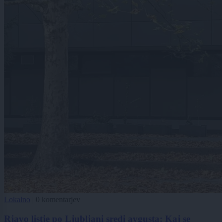
Lokalno
|
0 komentarjev
Rjavo listje po Ljubljani sredi avgusta: Kaj se