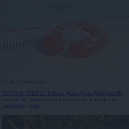
Lokalno
|
0 komentarjev
FOTO in VIDEO: Takšna gneča je na ljubljanskih
kopališčih - otroci zavzeli bazene, na Kodeljevem
omejujejo vstop