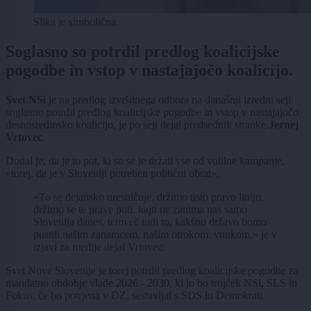
Slika je simbolična.
Soglasno so potrdil predlog koalicijske
pogodbe in vstop v nastajajočo koalicijo.
Svet NSi
je na predlog izvršilnega odbora na današnji izredni seji
soglasno potrdil predlog koalicijske pogodbe in vstop v nastajajočo
desnosredinsko koalicijo, je po seji dejal predsednik stranke
Jernej
Vrtovec
.
Dodal je, da je to pot, ki so se je držali vse od volilne kampanje,
»torej, da je v Sloveniji potreben politični obrat«.
»To se dejansko uresničuje, držimo tisto pravo linijo,
držimo se te prave poti, kajti ne zanima nas samo
Slovenija danes, temveč tudi to, kakšno državo bomo
pustili našim zanamcem, našim otrokom, vnukom,« je v
izjavi za medije dejal Vrtovec.
Svet Nove Slovenije je torej potrdil predlog koalicijske pogodbe za
mandatno obdobje vlade 2026 - 2030, ki jo bo trojček NSi, SLS in
Fokus, če bo potrjena v DZ, sestavljal s SDS in Demokrati.