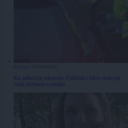
Kronika
|
0 komentarjev
Ko odločajo sekunde: Policisti s hitro reakcijo
rešili življenje vozniku