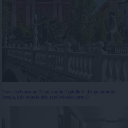
Nova skrivnost na Tromostovju: Izginila že druga kamnita
krogla, kdo odnaša dele zgodovinske ograje?