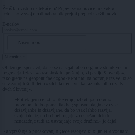
Želiš biti vedno na tekočem? Prijavi se na novice in dvakrat
tedensko v svoj email nabiralnik prejmi pregled svežih novic.
E-naslov
CAPTCHA
Nisem robot
Naročite se
Ob tem je izpostavil, da so se na sejah obeh organov strank več ur
pogovarjali zlasti »o vsebinskih vprašanjih, ki pestijo Slovenijo«,
tako glede na geopolitične dogodke kot tudi na notranje izzive, ki so
se v zadnjih štirih letih »zdeli kot ena velika razpoka ali pa zaris
dveh Slovenij«.
»Potrebujemo enotno Slovenijo, izbrati pa moramo
pravo pot, ki bo pomenila dvig splošne blaginje za vse
državljanke in državljane, da bo vsak lahko razvijal
svoje talente, da bo imel pogoje za uspešno delo in
nenazadnje tudi za ustvarjanje svoje družine,« je dejal.
Na vprašanje o pričakovanjih glede resorjev, ki bi jih NSi vodila v