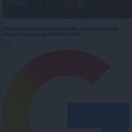
»Do bureka se boste pa lahko peljali«: Stavek občine, ki je
razburil stanovalce na Miklošičevi ulici