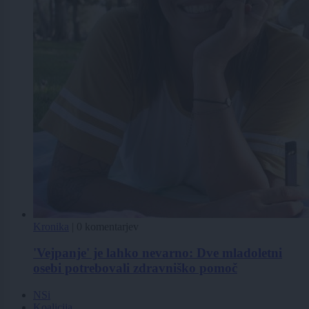
Kronika
|
0 komentarjev
'Vejpanje' je lahko nevarno: Dve mladoletni
osebi potrebovali zdravniško pomoč
NSi
Koalicija