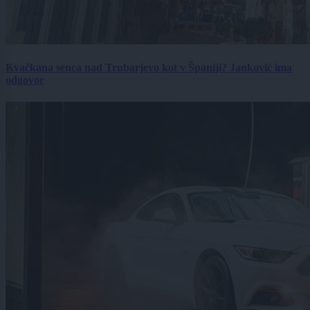
Kvačkana senca nad Trubarjevo kot v Španiji? Janković ima
odgovor