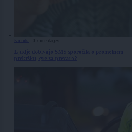
Kronika
|
0 komentarjev
Ljudje dobivajo SMS sporočila o prometnem
prekršku, gre za prevaro?