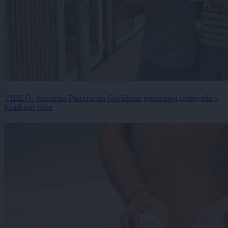
VIDEO: Kavarna Platana na Goričkem pozornost pritegnila s
kratkimi videi