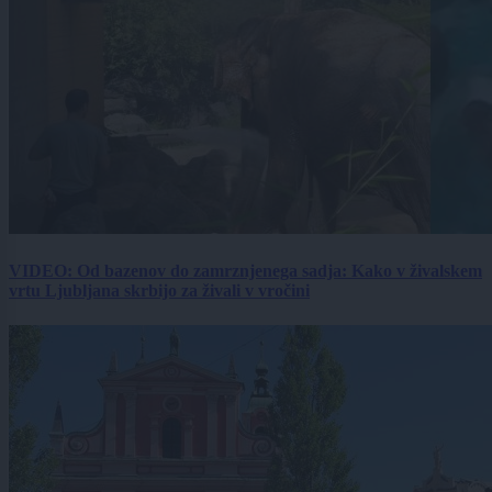
VIDEO: Od bazenov do zamrznjenega sadja: Kako v živalskem
vrtu Ljubljana skrbijo za živali v vročini