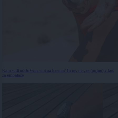
Kam sodi odslužena sončna krema? In ne, ne gre (nujno) v koš
za embalažo