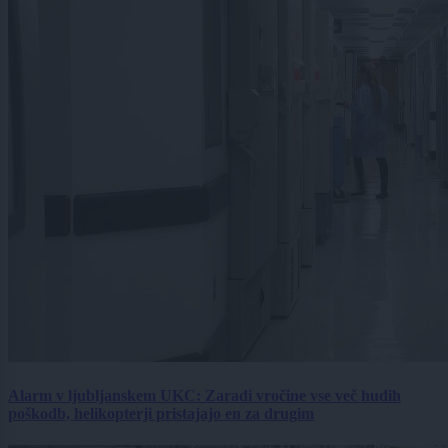
Alarm v ljubljanskem UKC: Zaradi vročine vse več hudih
poškodb, helikopterji pristajajo en za drugim