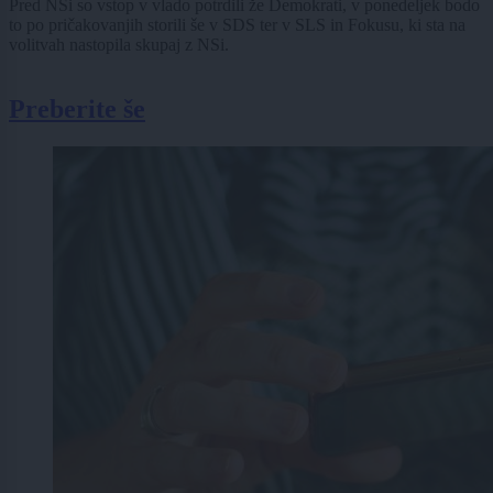
Pred NSi so vstop v vlado potrdili že Demokrati, v ponedeljek bodo
to po pričakovanjih storili še v SDS ter v SLS in Fokusu, ki sta na
volitvah nastopila skupaj z NSi.
Preberite še