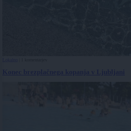
Lokalno
|
1 komentarjev
Konec brezplačnega kopanja v Ljubljani