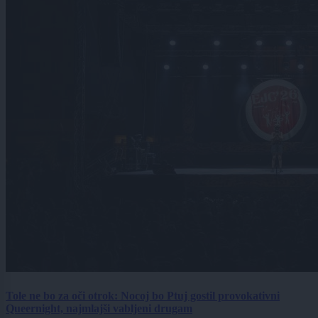
Tole ne bo za oči otrok: Nocoj bo Ptuj gostil provokativni
Queernight, najmlajši vabljeni drugam