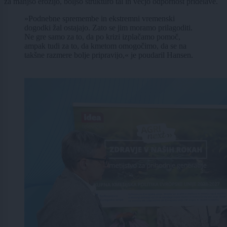
za manjšo erozijo, boljšo strukturo tal in večjo odpornost pridelave.
»Podnebne spremembe in ekstremni vremenski
dogodki žal ostajajo. Zato se jim moramo prilagoditi.
Ne gre samo za to, da po krizi izplačamo pomoč,
ampak tudi za to, da kmetom omogočimo, da se na
takšne razmere bolje pripravijo,« je poudaril Hansen.