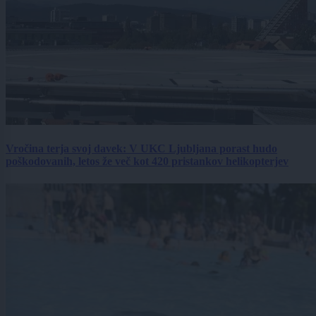
Vročina terja svoj davek: V UKC Ljubljana porast hudo
poškodovanih, letos že več kot 420 pristankov helikopterjev