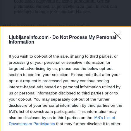
bodo lahko odgovorili na izzive prihodnosti. Gre za
prehransko varnost, za podeželje in za ljudi, ki vsak dan
pridelujejo hrano,« je še poudaril Hansen.
*Video je nastal v okviru projekta AgriNextGen.
Ljubljanainfo.com -
Do Not Process My Personal
Information
If you wish to opt-out of the sale, sharing to third parties, or
Sofinancira Evropska unija. Vendar so izražena stališča in mnenja
processing of your personal or sensitive information for
zgolj stališča in mnenja avtorja(-ev) in ne odražajo nujno stališč in
targeted advertising by us, please use the below opt-out
mnenj Evropske unije. Zanje ne moreta biti odgovorna niti Evropska
unija niti organ, ki dodeli sredstva.
section to confirm your selection. Please note that after your
opt-out request is processed you may continue seeing
interest-based ads based on personal information utilized by
Preberite še
us or personal information disclosed to third parties prior to
your opt-out. You may separately opt-out of the further
disclosure of your personal information by third parties on the
IAB’s list of downstream participants. This information may
also be disclosed by us to third parties on the
IAB’s List of
Prijavi se na cajtng
Downstream Participants
that may further disclose it to other
third parties.