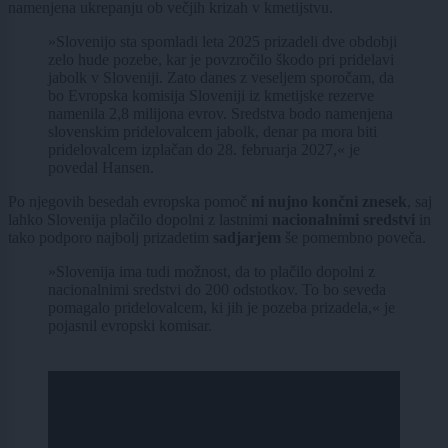
namenjena ukrepanju ob večjih krizah v kmetijstvu.
»Slovenijo sta spomladi leta 2025 prizadeli dve obdobji
zelo hude pozebe, kar je povzročilo škodo pri pridelavi
jabolk v Sloveniji. Zato danes z veseljem sporočam, da
bo Evropska komisija Sloveniji iz kmetijske rezerve
namenila 2,8 milijona evrov. Sredstva bodo namenjena
slovenskim pridelovalcem jabolk, denar pa mora biti
pridelovalcem izplačan do 28. februarja 2027,« je
povedal Hansen.
Po njegovih besedah evropska pomoč
ni nujno končni znesek
, saj
lahko Slovenija plačilo dopolni z lastnimi
nacionalnimi sredstvi
in
tako podporo najbolj prizadetim
sadjarjem
še pomembno poveča.
»Slovenija ima tudi možnost, da to plačilo dopolni z
nacionalnimi sredstvi do 200 odstotkov. To bo seveda
pomagalo pridelovalcem, ki jih je pozeba prizadela,« je
pojasnil evropski komisar.