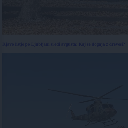
Rjavo listje po Ljubljani sredi avgusta: Kaj se dogaja z drevesi?