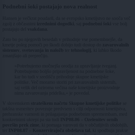
Podnebni šoki postajajo nova realnost
Hansen je večkrat poudaril, da se evropsko kmetijstvo ne sooča več
zgolj z občasnimi
izrednimi dogodki
, saj
podnebni šoki
vse bolj
postajajo del
vsakdana
.
Zato bo po njegovih besedah v prihodnje vse pomembnejše, da
kmetje poleg pomoči po škodi dobijo tudi dostop do
zavarovalnih
sistemov
,
svetovanja in naložb
ter
tehnologij
, ki lahko škodo
zmanjšajo ali preprečijo.
»Potrebujemo močnejša orodja za upravljanje tveganj.
Potrebujemo boljšo pripravljenost na podnebne šoke,
kar bo tudi v središču prihodnje skupne kmetijske
politike. Več moramo storiti pri zavarovalnih sistemih,
saj velik del oziroma večina naše kmetijske proizvodnje
nima zavarovanja pridelka,« je povedal.
V slovenskem
strateškem načrtu Skupne kmetijske politike
se
takšna usmeritev povezuje predvsem s cilji odpornosti kmetijstva,
prehranske varnosti in prilagajanja podnebnim spremembam, med
konkretnimi ukrepi pa sta tudi
INP08.06 – Ozelenitev ornih
površin prek zime
, ki pomaga varovati tla v občutljivih obdobjih,
ter
INP08.07 – Konzervirajoča obdelava tal
, ki spodbuja prakse