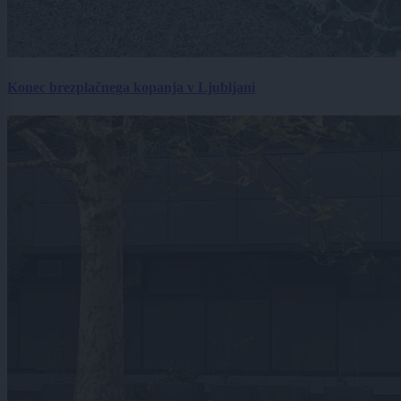
Konec brezplačnega kopanja v Ljubljani