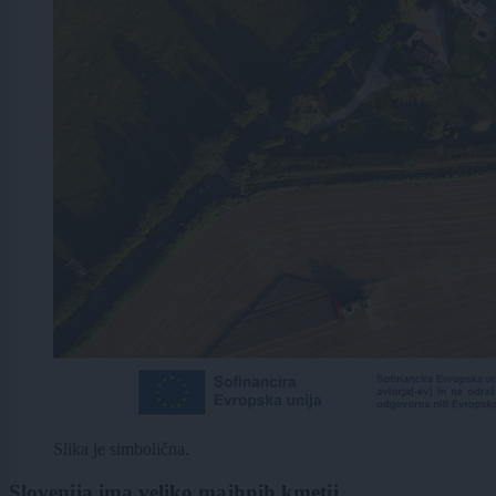
Slika je simbolična.
Slovenija ima veliko majhnih kmetij