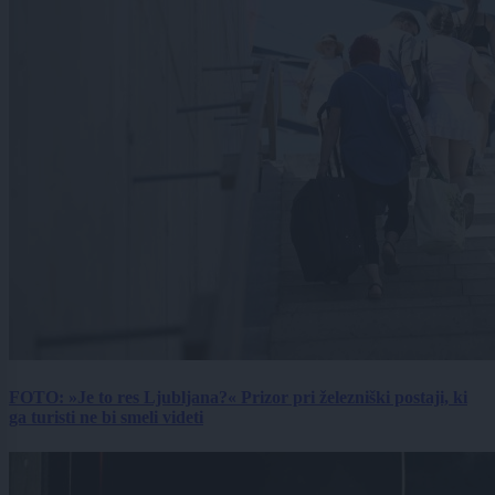
FOTO: »Je to res Ljubljana?« Prizor pri železniški postaji, ki
ga turisti ne bi smeli videti