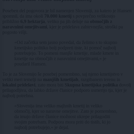
Poseben del pogovora je bil namenjen Sloveniji, za katero je Hansen
spomnil, da ima okoli
70.000 kmetij
s povprečno velikostjo
približno
6,9 hektarja
, veliko pa jih deluje na
območjih z
naravnimi omejitvami
, kjer je pridelava zahtevnejša, stroški pa
pogosto višji.
»Od začetka sem jasno povedal, da želimo s to skupno
kmetijsko politiko bolj podpreti tiste, ki pomoč najbolj
potrebujejo. To pomeni manjše kmetije, mlade kmete in
kmetije na območjih z naravnimi omejitvami,« je
poudaril Hansen.
To je za Slovenijo še posebej pomembno, saj njeno kmetijstvo v
veliki meri temelji na
manjših kmetijah
, razgibanem terenu in
lokalni pridelavi
, zato mora biti
Skupna kmetijska politika
dovolj
prilagodljiva, da lahko države članice podporo usmerijo tja, kjer je
najbolj potrebna.
»Slovenija ima veliko majhnih kmetij in veliko
območij, kjer so naravne omejitve. Zato je pomembno,
da imajo države članice možnost ukrepe prilagoditi
svojim potrebam. Podpora mora priti do tistih, ki jo
najbolj potrebujejo,« je dejal.