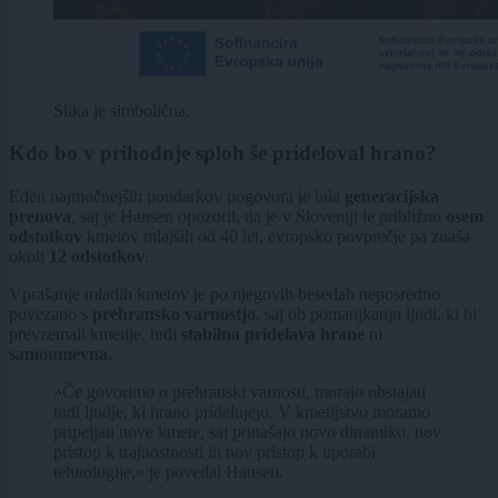
Slika je simbolična.
Kdo bo v prihodnje sploh še prideloval hrano?
Eden najmočnejših poudarkov pogovora je bila
generacijska
prenova
, saj je Hansen opozoril, da je v Sloveniji le približno
osem
odstotkov
kmetov mlajših od 40 let, evropsko povprečje pa znaša
okoli
12 odstotkov
.
Vprašanje mladih kmetov je po njegovih besedah neposredno
povezano s
prehransko varnostjo
, saj ob pomanjkanju ljudi, ki bi
prevzemali kmetije, tudi
stabilna pridelava hrane
ni
samoumevna
.
»Če govorimo o prehranski varnosti, morajo obstajati
tudi ljudje, ki hrano pridelujejo. V kmetijstvo moramo
pripeljati nove kmete, saj prinašajo novo dinamiko, nov
pristop k trajnostnosti in nov pristop k uporabi
tehnologije,« je povedal Hansen.