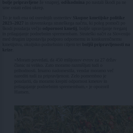
bolje pripravljene
že vnaprej,
odškodnina
po nastali škodi pa ne
sme ostati edini ukrep.
To je tudi ena od osrednjih usmeritev
Skupne kmetijske politike
2023–2027
in slovenskega strateškega načrta, ki poleg pomoči po
škodi poudarja večjo
odpornost kmetij
, boljše upravljanje tveganj
in prilagajanje podnebnim spremembam. Strateški načrt za Slovenijo
med drugim izpostavlja podporo odpornemu in konkurenčnemu
kmetijstvu, okoljsko-podnebnim ciljem ter
boljši pripravljenosti na
krize
.
»Moram povedati, da 450 milijonov evrov za 27 držav
članic ni veliko. Zato moramo razmišljati tudi o
prihodnosti. Imamo nadomestila, vendar moramo več
narediti tudi za pripravljenost. Zelo pomembno je
poudariti, da moramo krepiti odpornost kmetov in
prilagajanje podnebnim spremembam,« je opozoril
Hansen.