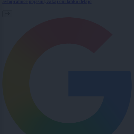
avtopralnice pojasnil, zakaj oni lahko delajo