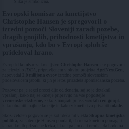
Slika je simbolična.
Evropski komisar za kmetijstvo
Christophe Hansen je spregovoril o
izredni pomoči Sloveniji zaradi pozebe,
dragih gnojilih, prihodnosti kmetijstva in
vprašanju, kdo bo v Evropi sploh še
prideloval hrano.
Evropski komisar za kmetijstvo
Christophe Hansen
je v pogovoru
za televizijo
IDEA
, pripravljenem v okviru projekta
AgriNextGen
,
napovedal
2,8 milijona evrov
izredne pomoči slovenskim
pridelovalcem jabolk, ki jih je letos prizadela spomladanska pozeba.
Pogovor pa je segel precej dlje od denarja, saj se je dotaknil
vprašanj, kako naj se kmetje pripravijo na vse pogostejše
vremenske ekstreme
, kako zmanjšati pritisk
visokih cen gnojil
,
kako ohraniti majhne kmetije in kako v kmetijstvo privabiti
mlade
.
Skozi celoten pogovor se je kot rdeča nit vlekla
Skupna kmetijska
politika
, za katero je Hansen poudaril, da mora kmetom pomagati
takrat, ko jih prizadene
kriza
, hkrati pa jim dati orodja, da bodo na