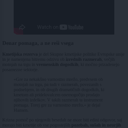
Denar pomaga, a ne reši vsega
Kmetijska rezerva
je del Skupne kmetijske politike Evropske unije
in je namenjena hitremu odzivu ob
izrednih razmerah
, večjih
motnjah na trgu in
vremenskih dogodkih
, ki močno prizadenejo
posamezne sektorje.
»Gre za nekakšno varnostno mrežo, predvsem ob
motnjah na trgu, pa tudi v razmerah, povezanih s
podnebjem, in ob drugih dramatičnih dogodkih, ki
kmetom ali pridelovalcem onemogočijo prodajo
njihovih izdelkov. V takih razmerah ta instrument
pomaga. Torej gre za varnostno mrežo,« je dejal
Hansen.
Krizna pomoč po njegovih besedah ne more biti edini odgovor, saj
morajo biti kmetije ob vse pogostejših
pozebah, sušah in neurjih