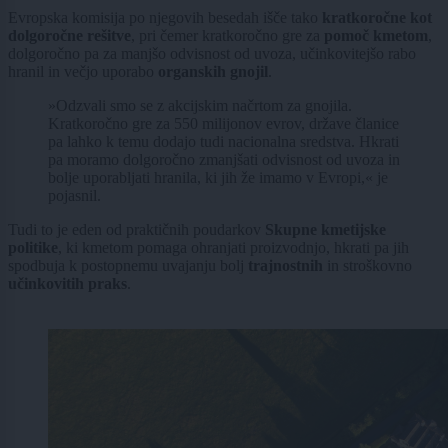
Evropska komisija po njegovih besedah išče tako
kratkoročne kot
dolgoročne rešitve
, pri čemer kratkoročno gre za
pomoč kmetom
,
dolgoročno pa za manjšo odvisnost od uvoza, učinkovitejšo rabo
hranil in večjo uporabo
organskih gnojil
.
»Odzvali smo se z akcijskim načrtom za gnojila.
Kratkoročno gre za 550 milijonov evrov, države članice
pa lahko k temu dodajo tudi nacionalna sredstva. Hkrati
pa moramo dolgoročno zmanjšati odvisnost od uvoza in
bolje uporabljati hranila, ki jih že imamo v Evropi,« je
pojasnil.
Tudi to je eden od praktičnih poudarkov
Skupne kmetijske
politike
, ki kmetom pomaga ohranjati proizvodnjo, hkrati pa jih
spodbuja k postopnemu uvajanju bolj
trajnostnih
in stroškovno
učinkovitih praks
.