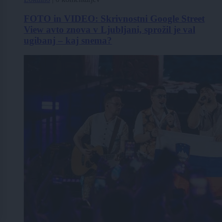
FOTO in VIDEO: Skrivnostni Google Street
View avto znova v Ljubljani, sprožil je val
ugibanj – kaj snema?