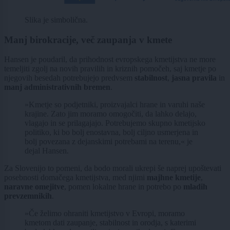
Slika je simbolična.
Manj birokracije, več zaupanja v kmete
Hansen je poudaril, da prihodnost evropskega kmetijstva ne more
temeljiti zgolj na novih pravilih in kriznih pomočeh, saj kmetje po
njegovih besedah potrebujejo predvsem
stabilnost
,
jasna pravila
in
manj administrativnih bremen
.
»Kmetje so podjetniki, proizvajalci hrane in varuhi naše
krajine. Zato jim moramo omogočiti, da lahko delajo,
vlagajo in se prilagajajo. Potrebujemo skupno kmetijsko
politiko, ki bo bolj enostavna, bolj ciljno usmerjena in
bolj povezana z dejanskimi potrebami na terenu,« je
dejal Hansen.
Za Slovenijo to pomeni, da bodo morali ukrepi še naprej upoštevati
posebnosti domačega kmetijstva, med njimi
majhne kmetije
,
naravne omejitve
, pomen lokalne hrane in potrebo po
mladih
prevzemnikih
.
»Če želimo ohraniti kmetijstvo v Evropi, moramo
kmetom dati zaupanje, stabilnost in orodja, s katerimi