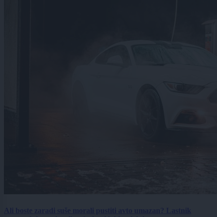
Ali boste zaradi suše morali pustiti avto umazan? Lastnik