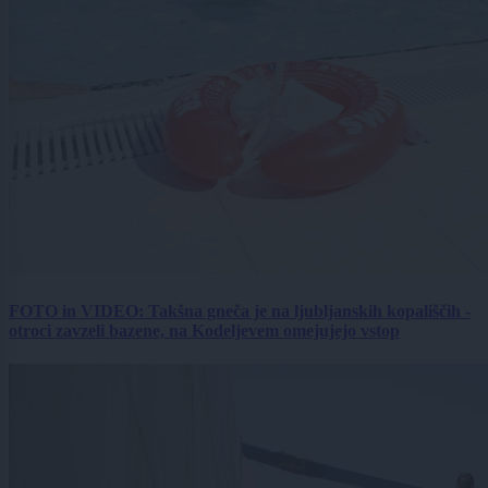
FOTO in VIDEO: Takšna gneča je na ljubljanskih kopališčih -
otroci zavzeli bazene, na Kodeljevem omejujejo vstop