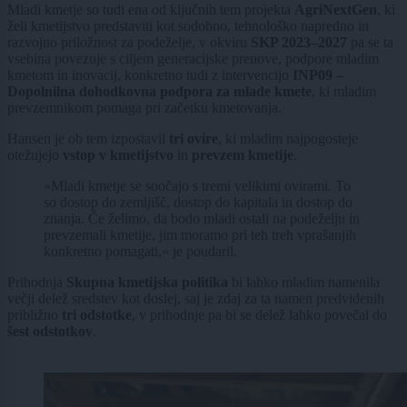
Mladi kmetje so tudi ena od ključnih tem projekta
AgriNextGen
, ki
želi kmetijstvo predstaviti kot sodobno, tehnološko napredno in
razvojno priložnost za podeželje, v okviru
SKP 2023–2027
pa se ta
vsebina povezuje s ciljem generacijske prenove, podpore mladim
kmetom in inovacij, konkretno tudi z intervencijo
INP09 –
Dopolnilna dohodkovna podpora za mlade kmete
, ki mladim
prevzemnikom pomaga pri začetku kmetovanja.
Hansen je ob tem izpostavil
tri ovire
, ki mladim najpogosteje
otežujejo
vstop v kmetijstvo
in
prevzem kmetije
.
»Mladi kmetje se soočajo s tremi velikimi ovirami. To
so dostop do zemljišč, dostop do kapitala in dostop do
znanja. Če želimo, da bodo mladi ostali na podeželju in
prevzemali kmetije, jim moramo pri teh treh vprašanjih
konkretno pomagati,« je poudaril.
Prihodnja
Skupna kmetijska politika
bi lahko mladim namenila
večji delež sredstev kot doslej, saj je zdaj za ta namen predvidenih
približno
tri odstotke
, v prihodnje pa bi se delež lahko povečal do
šest odstotkov
.