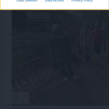
Data Deletion
Data Access
Privacy Policy
Lokalno
|
0 komentarjev