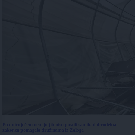
Po uničujočem neurju jih niso pustili samih, dobrodelna
zakonca pomagala družinama iz Zaloga