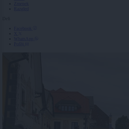
Zmenek
Razgled
Deli
Facebook
X
WhatsApp
Pošlji