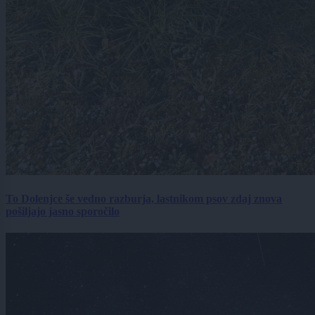
To Dolenjce še vedno razburja, lastnikom psov zdaj znova
pošiljajo jasno sporočilo