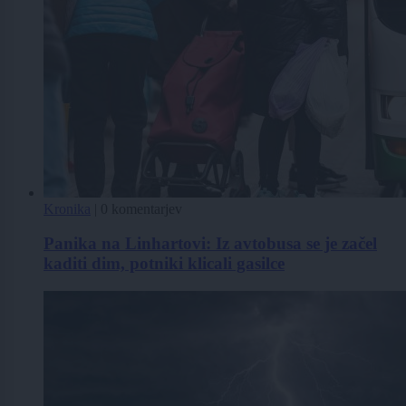
Kronika
|
0 komentarjev
Panika na Linhartovi: Iz avtobusa se je začel
kaditi dim, potniki klicali gasilce