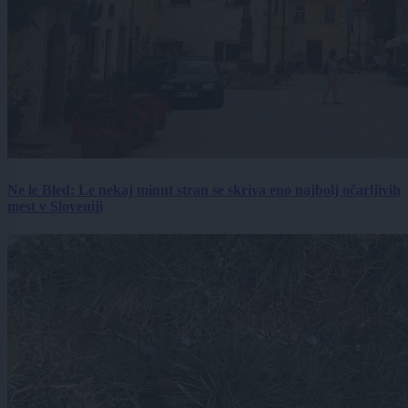
Ne le Bled: Le nekaj minut stran se skriva eno najbolj očarljivih
mest v Sloveniji