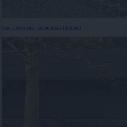
Konec brezplačnega kopanja v Ljubljani