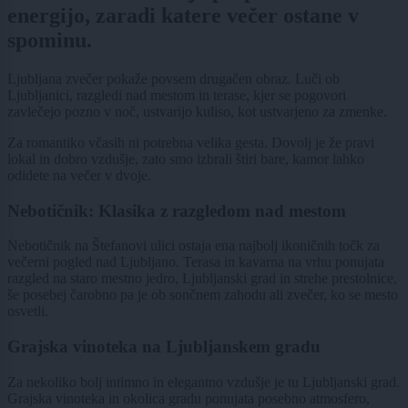
energijo, zaradi katere večer ostane v
spominu.
Ljubljana zvečer pokaže povsem drugačen obraz. Luči ob
Ljubljanici, razgledi nad mestom in terase, kjer se pogovori
zavlečejo pozno v noč, ustvarijo kuliso, kot ustvarjeno za zmenke.
Za romantiko včasih ni potrebna velika gesta. Dovolj je že pravi
lokal in dobro vzdušje, zato smo izbrali štiri bare, kamor lahko
odidete na večer v dvoje.
Nebotičnik: Klasika z razgledom nad mestom
Nebotičnik
na Štefanovi ulici ostaja ena najbolj ikoničnih točk za
večerni pogled nad Ljubljano. Terasa in kavarna na vrhu ponujata
razgled na staro mestno jedro, Ljubljanski grad in strehe prestolnice,
še posebej čarobno pa je ob sončnem zahodu ali zvečer, ko se mesto
osvetli.
Grajska vinoteka na Ljubljanskem gradu
Za nekoliko bolj intimno in elegantno vzdušje je tu
Ljubljanski grad
.
Grajska vinoteka in okolica gradu ponujata posebno atmosfero,