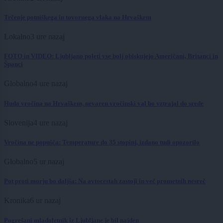
Trčenje potniškega in tovornega vlaka na Hrvaškem
Lokalno
3 ure nazaj
FOTO in VIDEO: Ljubljano poleti vse bolj obiskujejo Američani, Britanci in
Španci
Globalno
4 ure nazaj
Huda vročina na Hrvaškem, nevaren vročinski val bo vztrajal do srede
Slovenija
4 ure nazaj
Vročina ne popušča: Temperature do 35 stopinj, izdano tudi opozorilo
Globalno
5 ur nazaj
Pot proti morju bo daljša: Na avtocestah zastoji in več prometnih nesreč
Kronika
6 ur nazaj
Pogrešani mladoletnik iz Ljubljane je bil najden