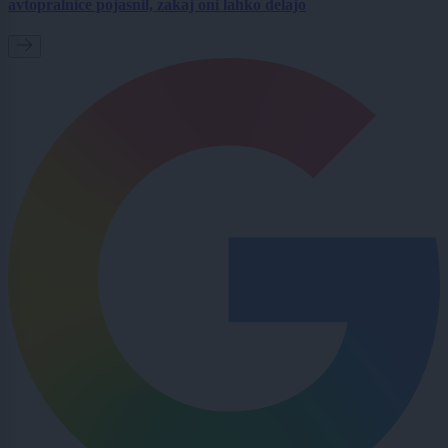
avtopralnice pojasnil, zakaj oni lahko delajo