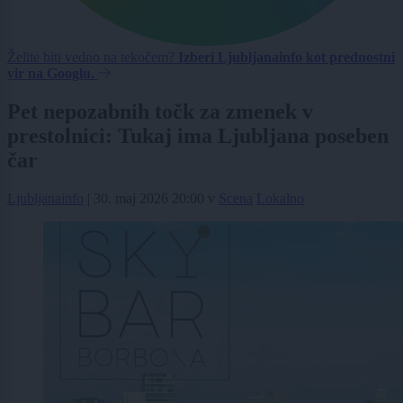
Želite biti vedno na tekočem?
Izberi Ljubljanainfo kot prednostni
vir na Googlu.
Pet nepozabnih točk za zmenek v
prestolnici: Tukaj ima Ljubljana poseben
čar
Ljubljanainfo
|
30. maj 2026 20:00
v
Scena
Lokalno