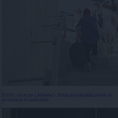
FOTO: »Je to res Ljubljana?« Prizor pri železniški postaji, ki
ga turisti ne bi smeli videti