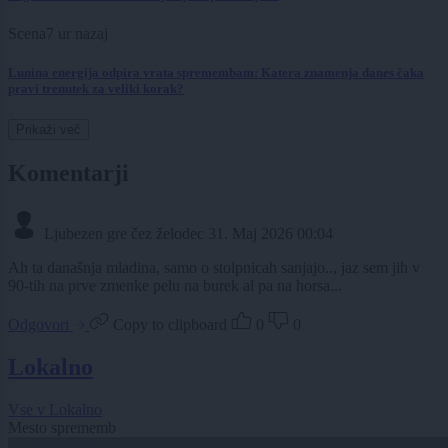
Scena
7 ur nazaj
Lunina energija odpira vrata spremembam: Katera znamenja danes čaka
pravi trenutek za veliki korak?
Prikaži več
Komentarji
Ljubezen gre čez želodec
31. Maj 2026 00:04
Ah ta današnja mladina, samo o stolpnicah sanjajo.., jaz sem jih v
90-tih na prve zmenke pelu na burek al pa na horsa...
Odgovori
Copy to clipboard
0
0
Lokalno
Vse v Lokalno
Mesto sprememb