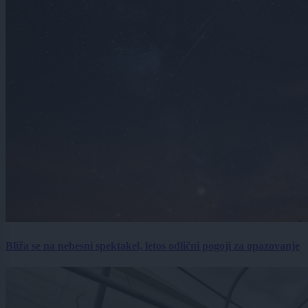
Bliža se na nebesni spektakel, letos odlični pogoji za opazovanje