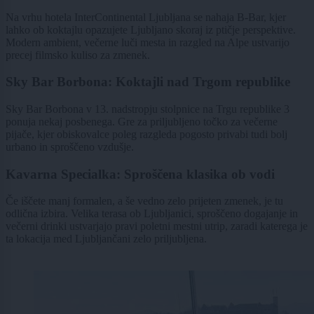
Na vrhu hotela InterContinental Ljubljana se nahaja B-Bar, kjer
lahko ob koktajlu opazujete Ljubljano skoraj iz ptičje perspektive.
Modern ambient, večerne luči mesta in razgled na Alpe ustvarijo
precej filmsko kuliso za zmenek.
Sky Bar Borbona: Koktajli nad Trgom republike
Sky Bar Borbona v 13. nadstropju stolpnice na Trgu republike 3
ponuja nekaj posbenega. Gre za priljubljeno točko za večerne
pijače, kjer obiskovalce poleg razgleda pogosto privabi tudi bolj
urbano in sproščeno vzdušje.
Kavarna Specialka: Sproščena klasika ob vodi
Če iščete manj formalen, a še vedno zelo prijeten zmenek, je tu
odlična izbira. Velika terasa ob Ljubljanici, sproščeno dogajanje in
večerni drinki ustvarjajo pravi poletni mestni utrip, zaradi katerega je
ta lokacija med Ljubljančani zelo priljubljena.