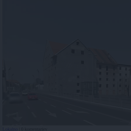
Lokalno
|
0 komentarjev