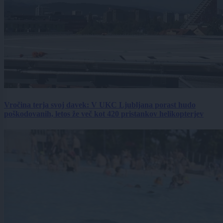
Vročina terja svoj davek: V UKC Ljubljana porast hudo
poškodovanih, letos že več kot 420 pristankov helikopterjev