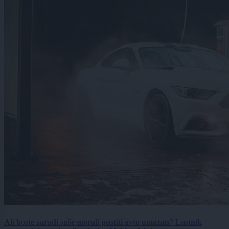
Ali boste zaradi suše morali pustiti avto umazan? Lastnik