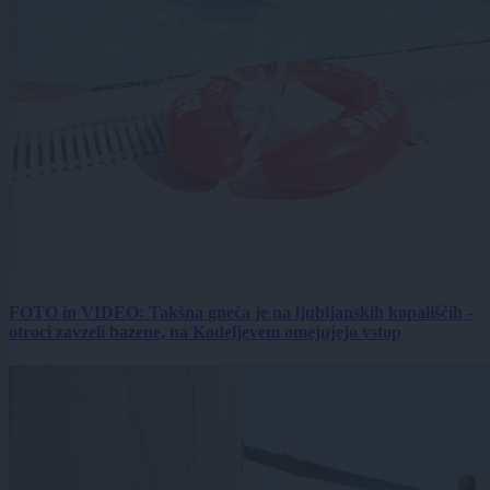
FOTO in VIDEO: Takšna gneča je na ljubljanskih kopališčih -
otroci zavzeli bazene, na Kodeljevem omejujejo vstop