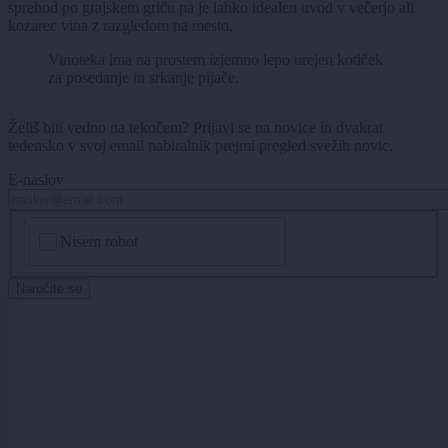
sprehod po grajskem griču pa je lahko idealen uvod v večerjo ali
kozarec vina z razgledom na mesto.
Vinoteka ima na prostem izjemno lepo urejen kotiček
za posedanje in srkanje pijače.
Želiš biti vedno na tekočem? Prijavi se na novice in dvakrat
tedensko v svoj email nabiralnik prejmi pregled svežih novic.
E-naslov
CAPTCHA
Nisem robot
Naročite se