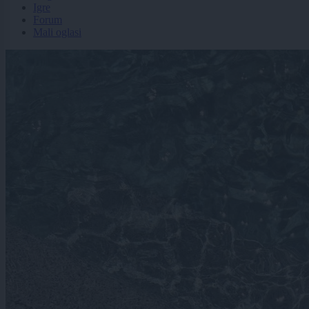
Igre
Forum
Mali oglasi