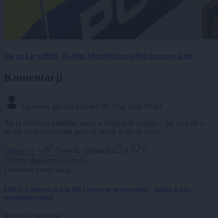
Ste ga kje videli? 45-letni Mariborčan odšel neznano kam
Komentarji
Ljubezen gre čez želodec
31. Maj 2026 00:04
Ah ta današnja mladina, samo o stolpnicah sanjajo.., jaz sem jih v
90-tih na prve zmenke pelu na burek al pa na horsa...
Odgovori
Copy to clipboard
0
0
Zadnje objavljeno
V živo
Lokalno
8 minut nazaj
FOTO: Ljubljane iz leta 2013 skoraj ne prepoznamo – takšna je bila
prestolnica včasih
Kronika
2 uri nazaj