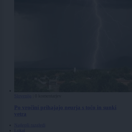
Slovenija
|
0 komentarjev
Po vročini prihajajo neurja s točo in sunki
vetra
Najlepši razgledi
Lokal