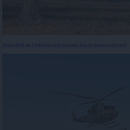
Rjavo listje po Ljubljani sredi avgusta: Kaj se dogaja z drevesi?