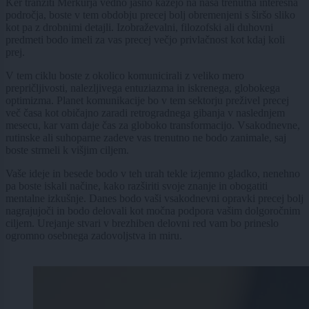
Ker tranziti Merkurja vedno jasno kažejo na naša trenutna interesna
področja, boste v tem obdobju precej bolj obremenjeni s širšo sliko
kot pa z drobnimi detajli. Izobraževalni, filozofski ali duhovni
predmeti bodo imeli za vas precej večjo privlačnost kot kdaj koli
prej.
V tem ciklu boste z okolico komunicirali z veliko mero
prepričljivosti, nalezljivega entuziazma in iskrenega, globokega
optimizma. Planet komunikacije bo v tem sektorju preživel precej
več časa kot običajno zaradi retrogradnega gibanja v naslednjem
mesecu, kar vam daje čas za globoko transformacijo. Vsakodnevne,
rutinske ali suhoparne zadeve vas trenutno ne bodo zanimale, saj
boste strmeli k višjim ciljem.
Vaše ideje in besede bodo v teh urah tekle izjemno gladko, nenehno
pa boste iskali načine, kako razširiti svoje znanje in obogatiti
mentalne izkušnje. Danes bodo vaši vsakodnevni opravki precej bolj
nagrajujoči in bodo delovali kot močna podpora vašim dolgoročnim
ciljem. Urejanje stvari v brezhiben delovni red vam bo prineslo
ogromno osebnega zadovoljstva in miru.