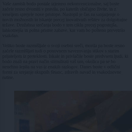
Vaše zamisli bodo postale izjemno nekonvencionalne, saj boste
začele resno dvomiti v pravila, po katerih običajno živite, in z
veseljem sprejele nove pristope. Nastopil je čas za sanjarjenje o
novih možnostih in iskanje precej inovativnih rešitev za dolgotrajne
težave. Družabna srečanja bodo v tem ciklu precej pogostejša,
lahkotnejša in polna pristne zabave, kar vam bo pošteno prevetrilo
vsakdan.
Veliko boste razmišljale o svoji osebni sreči, morda pa boste resno
začele razmišljati tudi o ponovnem navezovanju stikov s starim
prijateljem iz preteklosti. Iskale in privlačile boste predvsem ljudi, ki
bodo znali na pravi način stimulirati vaš um, okolica pa se bo
nenehno lepila na vas iz enakih razlogov. Danes boste v odlični
formi za urejanje skupnih financ, zdravih navad in vsakodnevne
rutine.