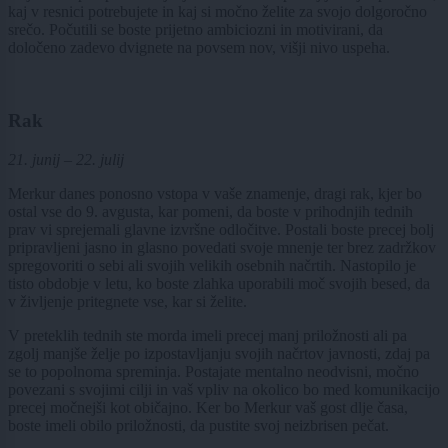
kaj v resnici potrebujete in kaj si močno želite za svojo dolgoročno
srečo. Počutili se boste prijetno ambiciozni in motivirani, da
določeno zadevo dvignete na povsem nov, višji nivo uspeha.
Rak
21. junij – 22. julij
Merkur danes ponosno vstopa v vaše znamenje, dragi rak, kjer bo
ostal vse do 9. avgusta, kar pomeni, da boste v prihodnjih tednih
prav vi sprejemali glavne izvršne odločitve. Postali boste precej bolj
pripravljeni jasno in glasno povedati svoje mnenje ter brez zadržkov
spregovoriti o sebi ali svojih velikih osebnih načrtih. Nastopilo je
tisto obdobje v letu, ko boste zlahka uporabili moč svojih besed, da
v življenje pritegnete vse, kar si želite.
V preteklih tednih ste morda imeli precej manj priložnosti ali pa
zgolj manjše želje po izpostavljanju svojih načrtov javnosti, zdaj pa
se to popolnoma spreminja. Postajate mentalno neodvisni, močno
povezani s svojimi cilji in vaš vpliv na okolico bo med komunikacijo
precej močnejši kot običajno. Ker bo Merkur vaš gost dlje časa,
boste imeli obilo priložnosti, da pustite svoj neizbrisen pečat.