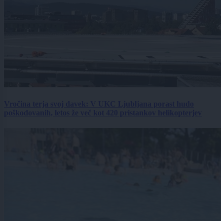
Vročina terja svoj davek: V UKC Ljubljana porast hudo
poškodovanih, letos že več kot 420 pristankov helikopterjev