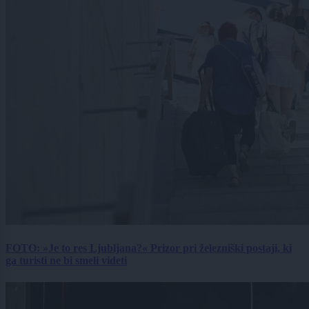
FOTO: »Je to res Ljubljana?« Prizor pri železniški postaji, ki
ga turisti ne bi smeli videti