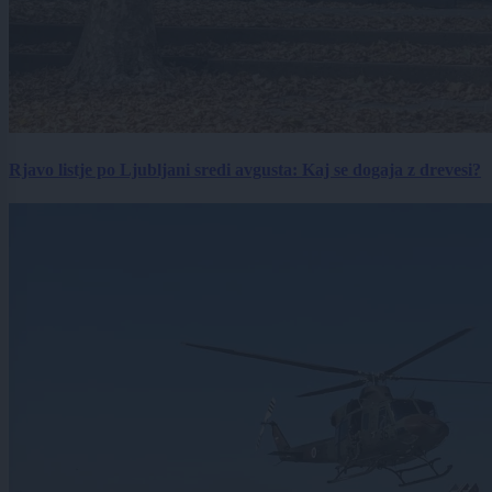
Rjavo listje po Ljubljani sredi avgusta: Kaj se dogaja z drevesi?