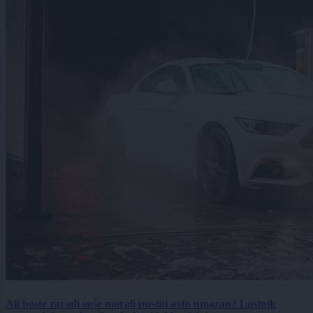
Ali boste zaradi suše morali pustiti avto umazan? Lastnik