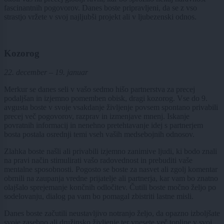
fascinantnih pogovorov. Danes boste pripravljeni, da se z vso
strastjo vržete v svoj najljubši projekt ali v ljubezenski odnos.
Kozorog
22. december – 19. januar
Merkur se danes seli v vašo sedmo hišo partnerstva za precej
podaljšan in izjemno pomemben obisk, dragi kozorog. Vse do 9.
avgusta boste v svoje vsakdanje življenje povsem spontano privabili
precej več pogovorov, razprav in izmenjave mnenj. Iskanje
povratnih informacij in nenehno pretehtavanje idej s partnerjem
bosta postala osrednji temi vseh vaših medsebojnih odnosov.
Zlahka boste našli ali privabili izjemno zanimive ljudi, ki bodo znali
na pravi način stimulirati vašo radovednost in prebuditi vaše
mentalne sposobnosti. Pogosto se boste za nasvet ali zgolj komentar
obrnili na zaupanja vredne prijatelje ali partnerja, kar vam bo znatno
olajšalo sprejemanje končnih odločitev. Čutili boste močno željo po
sodelovanju, dialog pa vam bo pomagal zbistriti lastne misli.
Danes boste začutili neustavljivo notranjo željo, da opazno izboljšate
svoje zasebno ali družinsko življenje ter vnesete več topline v svoj