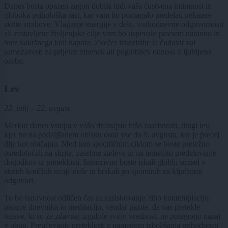
Danes bosta opazen zagon dobila tudi vaša čustvena intimnost in
globoka psihološka rast, kar vam bo pomagalo predelati nekatere
skrite strahove. Vlaganje energije v delo, vsakodnevne odgovornosti
ali zastavljene življenjske cilje vam bo uspevalo povsem naravno in
brez kakršnega koli napora. Zvečer izkoristite ta čudovit val
samozavesti za prijeten zmenek ali poglobitev odnosa z ljubljeno
osebo.
Lev
23. julij – 22. avgust
Merkur danes vstopa v vašo dvanajsto hišo zasebnosti, dragi lev,
kjer bo na podaljšanem obisku ostal vse do 9. avgusta, kar je precej
dlje kot običajno. Med tem specifičnim ciklom se boste pretežno
osredotočali na skrite, zasebne zadeve in na temeljito predelovanje
dogodkov iz preteklosti. Intenzivno boste iskali globlji smisel v
skritih kotičkih svoje duše in brskali po spominih za ključnimi
odgovori.
To bo naravnost odličen čas za raziskovanje, tiho kontemplacijo,
pisanje dnevnika in meditacijo, vendar pazite, da vas pretekle
težave, ki so že zdavnaj izgubile svojo vrednost, ne potegnejo nazaj
v obup. Preučevanje preteklosti z namenom izboljšanja prihodnosti