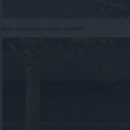
Konec brezplačnega kopanja v Ljubljani