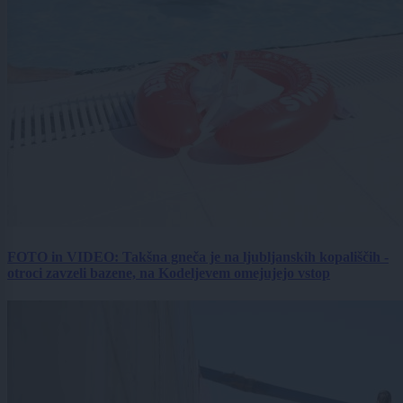
FOTO in VIDEO: Takšna gneča je na ljubljanskih kopališčih -
otroci zavzeli bazene, na Kodeljevem omejujejo vstop