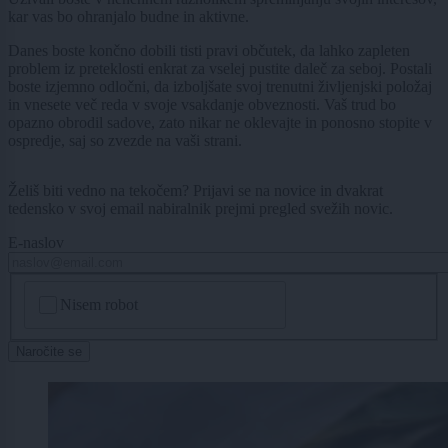
kar vas bo ohranjalo budne in aktivne.
Danes boste končno dobili tisti pravi občutek, da lahko zapleten
problem iz preteklosti enkrat za vselej pustite daleč za seboj. Postali
boste izjemno odločni, da izboljšate svoj trenutni življenjski položaj
in vnesete več reda v svoje vsakdanje obveznosti. Vaš trud bo
opazno obrodil sadove, zato nikar ne oklevajte in ponosno stopite v
ospredje, saj so zvezde na vaši strani.
Želiš biti vedno na tekočem? Prijavi se na novice in dvakrat
tedensko v svoj email nabiralnik prejmi pregled svežih novic.
E-naslov
CAPTCHA
Nisem robot
Naročite se