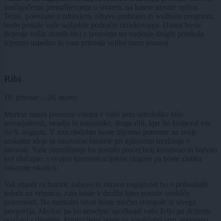
uničujočemu premišljevanju o stvareh, na katere nimate vpliva.
Teme, povezane z zdravjem, zdravo prehrano in wellness programi,
bodo postale vaše najljubše področje raziskovanja. Danes bosta
deljenje vaših drznih idej z javnostjo ter vodenje drugih potekala
izjemno uspešno in vam prinesla veliko mero ponosa.
Ribi
19. februar – 20. marec
Merkur danes ponosno vstopa v vašo peto astrološko hišo
ustvarjalnosti, veselja in romantike, drage ribi, kjer bo kraljeval vse
do 9. avgusta. V tem obdobju boste izjemno ponosne na svoje
unikatne ideje in naravnost blestele pri njihovem izražanju v
javnosti. Vaše razmišljanje bo postalo precej bolj kreativno in barvito
kot običajno, s svojim komunikacijskim slogom pa boste zlahka
zabavale okolico.
Vaš smisel za humor, zabavo in zdravo nagajivost bo v prihodnjih
tednih na vrhuncu, zato boste v družbi hitro postale središče
pozornosti. Na mentalni ravni boste močno izstopale iz sivega
povprečja, Merkur pa bo nenehno spodbujal vašo željo po deljenju
opažanj z drugimi. Pripravljene boste na sproščeno igro, spontano