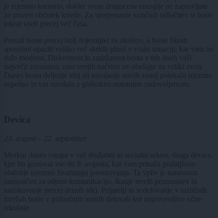
je izjemno koristno, dokler svoje dragocene energije ne zapravljate
za prazen občutek krivde. Za sprejemanje končnih odločitev si boste
tokrat vzeli precej več časa.
Postali boste precej bolj dojemljivi za okolico, a boste hkrati
sposobni opaziti veliko več skritih plasti v vsaki situaciji, kar vam bo
dalo modrost. Diskretnost in zadržanost bosta v teh dneh vaši
največji zaveznici, zato svojih načrtov ne obešajte na veliki zvon.
Danes bosta deljenje idej ali usvajanje novih znanj potekala izjemno
uspešno in vas navdala z globokim notranjim zadovoljstvom.
Devica
23. avgust – 22. september
Merkur danes vstopa v vaš družabni in socialni sektor, draga devica,
kjer bo gostoval vse do 9. avgusta, kar vam prinaša podaljšano
obdobje izjemno živahnega povezovanja. Ta vpliv je naravnost
fantastičen za odprto komunikacijo, tkanje novih poznanstev in
raziskovanje precej drznih idej. Prijatelji in sodelovanje v različnih
mrežah bodo v prihodnjih tednih delovali kot neprecenljive učne
izkušnje.