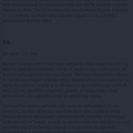
učili, transformirali in osebnostno rasli, kar vas bo navdalo z novim
elanom za delo. Zvečer se prepustite sproščenemu klepetu z nekom,
ki vas podpira, saj boste tako najlažje vstopili v nov, izjemno
produktiven delovni teden.
Bik
20. april – 20. maj
Merkur se danes seli v vašo tretjo astrološko hišo, dragi bik, kjer bo
ostal na podaljšanem obisku vse do 9. avgusta, kar napoveduje, da
je pred vami ogromno novega učenja. Med tem dinamičnim ciklom
bo morda na trenutke nekoliko težje ohraniti strogo koncentracijo na
zgolj eno zadevo, vendar je to idealen čas za raziskovanje različnih
tem. Učenje, sproščeni pogovori, pisanje ali študij bodo tokrat
delovali kot vaši najboljši ventili za sproščanje stresa.
Ta tranzit bo močno prebudil vašo naravno radovednost in vas
motiviral, da brez oklevanja navežete nove stike, razširite svoja
obzorja ali pa se preizkusite v povsem novih interesih. Pričakujete
lahko precej več branja, pisanja in raziskovanja kot običajno, pa tudi
precejšen vrvež ter številne motnje v vsakodnevnih opravkih.
Uživali boste v nenehnem raznolikem spreminjanju svojih interesov,