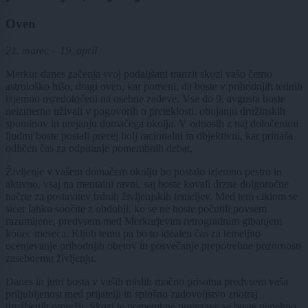
Oven
21. marec – 19. april
Merkur danes začenja svoj podaljšani tranzit skozi vašo četrto
astrološko hišo, dragi oven, kar pomeni, da boste v prihodnjih tednih
izjemno osredotočeni na osebne zadeve. Vse do 9. avgusta boste
neizmerno uživali v pogovorih o preteklosti, obujanju družinskih
spominov in urejanju domačega okolja. V odnosih z naj določenimi
ljudmi boste postali precej bolj racionalni in objektivni, kar prinaša
odličen čas za odpiranje pomembnih debat.
Življenje v vašem domačem okolju bo postalo izjemno pestro in
aktivno, vsaj na mentalni ravni, saj boste kovali drzne dolgoročne
načrte za postavitev trdnih življenjskih temeljev. Med tem ciklom se
sicer lahko soočite z obdobji, ko se ne boste počutili povsem
razumljene, predvsem med Merkurjevim retrogradnim gibanjem
konec meseca. Kljub temu pa bo to idealen čas za temeljito
ocenjevanje prihodnjih obetov in posvečanje prepotrebne pozornosti
zasebnemu življenju.
Danes in jutri bosta v vaših mislih močno prisotna predvsem vaša
priljubljenost med prijatelji in splošno zadovoljstvo znotraj
družbenih omrežij. Skozi te pomembne povezave se boste nenehno