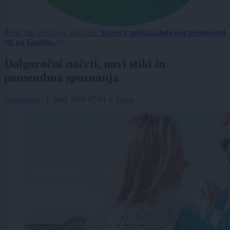
Želite biti vedno na tekočem?
Izberi Ljubljanainfo kot prednostni
vir na Googlu.
Dolgoročni načrti, novi stiki in
pomembna spoznanja
Sobotainfo
|
1. junij 2026 07:01
v
Scena