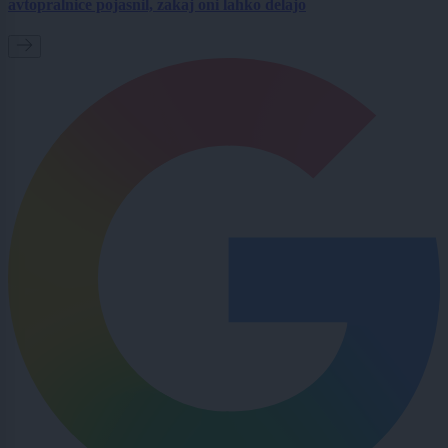
avtopralnice pojasnil, zakaj oni lahko delajo