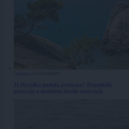
Globalno
|
0 komentarjev
Je Hrvaška postala predraga? Ponudniki
poročajo o manjšem številu rezervacij