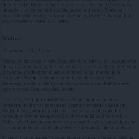
dom. Skozi te iskrene napore se bo vaša osebna samozavest močno
okrepila, okolica pa vas bo začela precej bolj ceniti. Zvečer si
privoščite prijeten večer v krogu družine in uživajte v harmoniji, ki
ste jo uspešno ustvarili okoli sebe.
Vodnar
20. januar – 18. februar
Merkur se danes seli v vašo šesto hišo dela, zdravja in vsakodnevnih
dolžnosti, dragi vodnar, kjer bo vztrajal vse do 9. avgusta. Pred vami
je izjemno produktiven in uspešen tranzit, ki ga morate nujno
izkoristiti! Pisanje seznamov opravil, temeljita organizacija
delovnega mesta in natančna analiza podatkov vam bodo prinesli
ogromno zadoščenja ter olajšali delo.
To močno energijo izkoristite tako, da postopoma, korak za
korakom, uredite vse pomembne sisteme v svojem vsakdanjem
življenju. Vsekakor pa pazite, da se ne boste preobremenili z
prevelikim številm nalog hkrati, saj bi vas to lahko hitro utrudilo.
Veliko misli boste posvetili urejanju zaostalih zadev, vaše delo pa bo
v prihodnjih tednih zahtevalo precej več komunikacije kot običajno.
Pazite le na nagnjenost k nepotrebnemu sekiranju, pretirani skrbi in