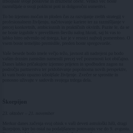
izboljšale svoje poslovne in družbene obete. Veliko več boste
razmišljale o svoji poklicni poti in dolgoročni usmeritvi.
To bo izjemno močan in ploden čas za razvijanje zrelih strategij v
profesionalnem življenju, načrtovanje kariere ter za razmišljanje v
precej konkretnih, ambicioznih in praktičnih okvirih. Pazite le, da se
ne boste izgubile v prevelikem številu nalog hkrati, saj bi vas to
lahko hitro odvrnilo od tistega, kar je v resnici najbolj pomembno. O
vsem boste temeljito premislile, preden boste spregovorile.
Vaše besede bodo imele večjo težo, javnost ali nadrejeni pa bodo
vašim drznim zamislim namenili precej več pozornosti kot običajno.
Danes lahko pričakujete izjemno prijeten in spodbuden zagon na
področju partnerstva ter pridobivanje popolnoma novih perspektiv,
ki vam bodo opazno izboljšale življenje. Zvečer se sprostite in
ponosno uživajte v sadovih svojega trdega dela.
Škorpijon
23. oktober – 21. november
Merkur danes začenja svoj obisk v vaši deveti astrološki hiši, dragi
škorpijon, kjer bo ostal na podaljšanem potovanju vse do 9. avgusta.