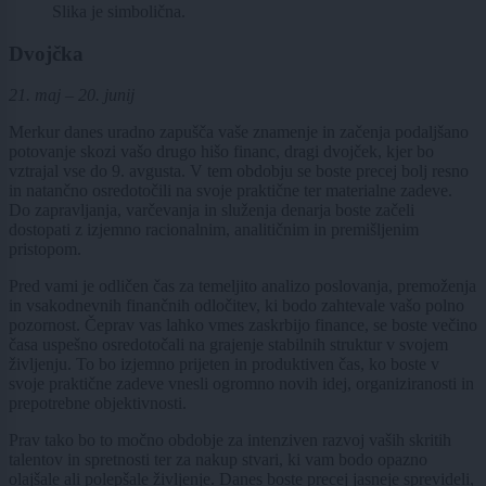
Slika je simbolična.
Dvojčka
21. maj – 20. junij
Merkur danes uradno zapušča vaše znamenje in začenja podaljšano
potovanje skozi vašo drugo hišo financ, dragi dvojček, kjer bo
vztrajal vse do 9. avgusta. V tem obdobju se boste precej bolj resno
in natančno osredotočili na svoje praktične ter materialne zadeve.
Do zapravljanja, varčevanja in služenja denarja boste začeli
dostopati z izjemno racionalnim, analitičnim in premišljenim
pristopom.
Pred vami je odličen čas za temeljito analizo poslovanja, premoženja
in vsakodnevnih finančnih odločitev, ki bodo zahtevale vašo polno
pozornost. Čeprav vas lahko vmes zaskrbijo finance, se boste večino
časa uspešno osredotočali na grajenje stabilnih struktur v svojem
življenju. To bo izjemno prijeten in produktiven čas, ko boste v
svoje praktične zadeve vnesli ogromno novih idej, organiziranosti in
prepotrebne objektivnosti.
Prav tako bo to močno obdobje za intenziven razvoj vaših skritih
talentov in spretnosti ter za nakup stvari, ki vam bodo opazno
olajšale ali polepšale življenje. Danes boste precej jasneje sprevideli,