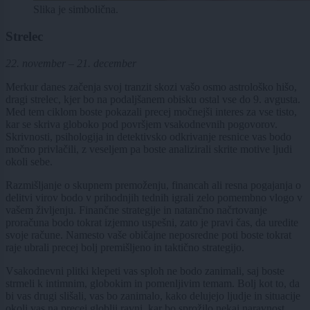
Slika je simbolična.
Strelec
22. november – 21. december
Merkur danes začenja svoj tranzit skozi vašo osmo astrološko hišo,
dragi strelec, kjer bo na podaljšanem obisku ostal vse do 9. avgusta.
Med tem ciklom boste pokazali precej močnejši interes za vse tisto,
kar se skriva globoko pod površjem vsakodnevnih pogovorov.
Skrivnosti, psihologija in detektivsko odkrivanje resnice vas bodo
močno privlačili, z veseljem pa boste analizirali skrite motive ljudi
okoli sebe.
Razmišljanje o skupnem premoženju, financah ali resna pogajanja o
delitvi virov bodo v prihodnjih tednih igrali zelo pomembno vlogo v
vašem življenju. Finančne strategije in natančno načrtovanje
proračuna bodo tokrat izjemno uspešni, zato je pravi čas, da uredite
svoje račune. Namesto vaše običajne neposredne poti boste tokrat
raje ubrali precej bolj premišljeno in taktično strategijo.
Vsakodnevni plitki klepeti vas sploh ne bodo zanimali, saj boste
strmeli k intimnim, globokim in pomenljivim temam. Bolj kot to, da
bi vas drugi slišali, vas bo zanimalo, kako delujejo ljudje in situacije
okoli vas na precej globlji ravni, kar bo sprožilo nekaj naravnost