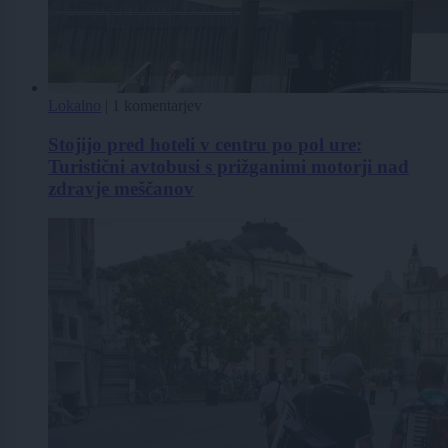
Lokalno
|
1 komentarjev
Stojijo pred hoteli v centru po pol ure:
Turistični avtobusi s prižganimi motorji nad
zdravje meščanov