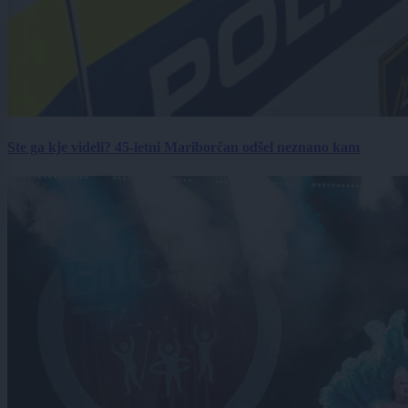
Ste ga kje videli? 45-letni Mariborčan odšel neznano kam