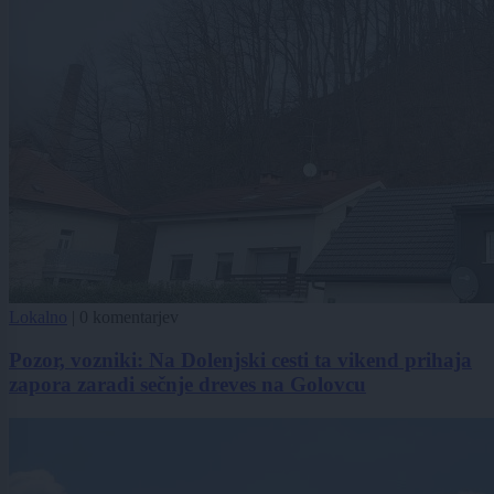
Lokalno
|
0 komentarjev
Pozor, vozniki: Na Dolenjski cesti ta vikend prihaja
zapora zaradi sečnje dreves na Golovcu