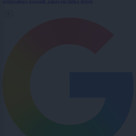
avtopralnice pojasnil, zakaj oni lahko delajo