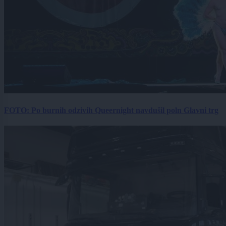
FOTO: Po burnih odzivih Queernight navdušil poln Glavni trg