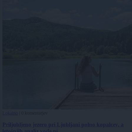
Lokalno
|
0 komentarjev
Priljubljeno jezero pri Ljubljani polno kopalcev, a
letošnjih analiz vode ni