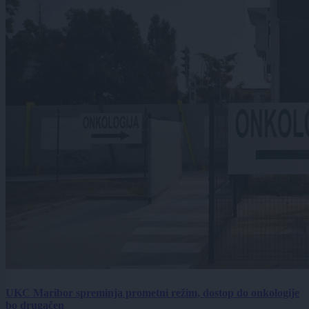
UKC Maribor spreminja prometni režim, dostop do onkologije
bo drugačen