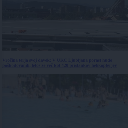
Vročina terja svoj davek: V UKC Ljubljana porast hudo
poškodovanih, letos že več kot 420 pristankov helikopterjev