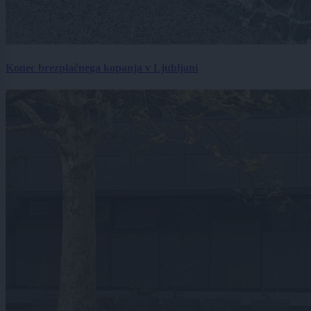
Konec brezplačnega kopanja v Ljubljani