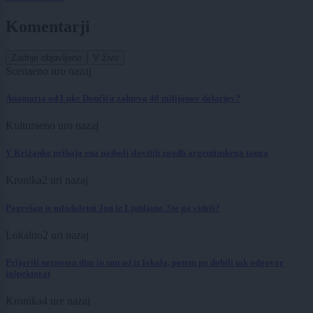
Komentarji
Zadnje objavljeno
V živo
Scena
eno uro nazaj
Anamaria od Luke Dončića zahteva 40 milijonov dolarjev?
Kultura
eno uro nazaj
V Križanke prihaja ena najbolj slovitih zgodb argentinskega tanga
Kronika
2 uri nazaj
Pogrešan je mladoletni Jon iz Ljubljane. Ste ga videli?
Lokalno
2 uri nazaj
Prijavili neznosen dim in smrad iz lokala, potem pa dobili tak odgovor
inšpektorat
Kronika
4 ure nazaj