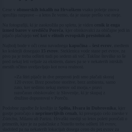
Cene v
obmorskih lokalih na Hrvaškem
vsako poletje znova
sprožijo razprave – a letos že vemo, da je stanje prešlo vse meje.
Na fotografiji, ki je zaokrožila po spletu, je viden
cenik iz enga
izmed barov v središču Poreča
, kjer obiskovalci za običajne jedi in
pijačo plačujejo
več kot v elitnih evropskih prestolnicah
.
Najbolj bode v oči cena navadnega
kapučina – šest evrov
, medtem
ko koktejli dosegajo
15
evrov
. Steklenica vode stane pet evrov, za
pivo pa je treba odšteti tudi po sedem ali več. Takšne številke so še
pred nekaj leti veljale za ekstrem, danes pa se v nekaterih istrskih
mestih očitno uveljavljajo kot nova realnost.
»Za štiri pijače in dve preprosti jedi smo plačali skoraj
120 evrov. Brez posebne storitve, brez ambienta, samo
zato, ker sedimo nekaj metrov od morja,« pravi
razočaran obiskovalec iz Slovenije, ki je skupaj z
družino dopustoval v Poreču.
Podobne zgodbe že krožijo iz
Splita, Hvara in Dubrovnika
, kjer
gostje poročajo o
neprimerljivih cenah
, ki presegajo celo zneske v
Zürichu, Milanu ali Parizu. Hrvaški mediji so letos poleti poročali o
primerih, kjer je za palačinke z Nutello treba odšteti 18 evrov,
sladoled pa na nekaterih lokacijah dosega ceno do pet evrov za