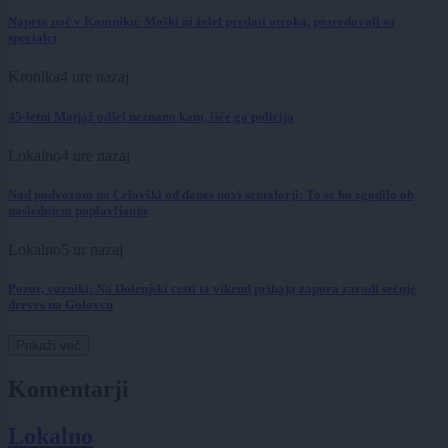
Napeta noč v Kamniku: Moški ni želel predati otroka, posredovali so
specialci
Kronika
4 ure nazaj
45-letni Matjaž odšel neznano kam, išče ga policija
Lokalno
4 ure nazaj
Nad podvozom na Celovški od danes novi semaforji: To se bo zgodilo ob
naslednjem poplavljanju
Lokalno
5 ur nazaj
Pozor, vozniki: Na Dolenjski cesti ta vikend prihaja zapora zaradi sečnje
dreves na Golovcu
Prikaži več
Komentarji
Lokalno