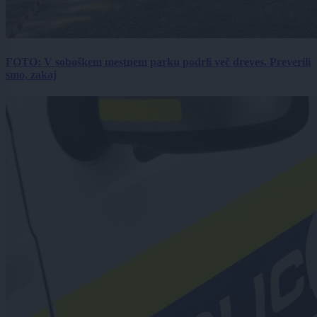
FOTO: V soboškem mestnem parku podrli več dreves. Preverili
smo, zakaj