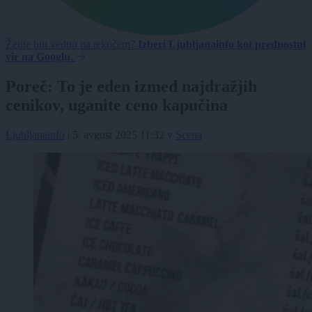
Želite biti vedno na tekočem?
Izberi Ljubljanainfo kot prednostni
vir na Googlu.
Poreč: To je eden izmed najdražjih
cenikov, uganite ceno kapučina
Ljubljanainfo
|
5. avgust 2025 11:32
v
Scena