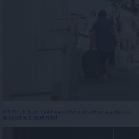
FOTO: »Je to res Ljubljana?« Prizor pri železniški postaji, ki
ga turisti ne bi smeli videti