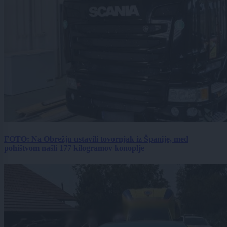
FOTO: Na Obrežju ustavili tovornjak iz Španije, med
pohištvom našli 177 kilogramov konoplje