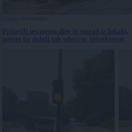
Lokalno
|
0 komentarjev
Prijavili neznosen dim in smrad iz lokala,
potem pa dobili tak odgovor inšpektorat