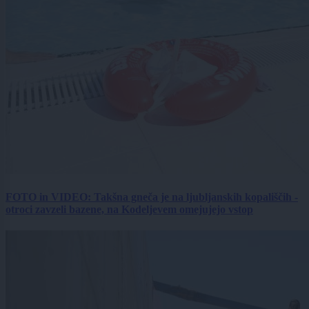
FOTO in VIDEO: Takšna gneča je na ljubljanskih kopališčih -
otroci zavzeli bazene, na Kodeljevem omejujejo vstop