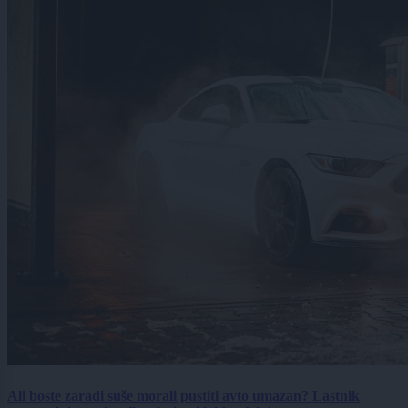
Ali boste zaradi suše morali pustiti avto umazan? Lastnik