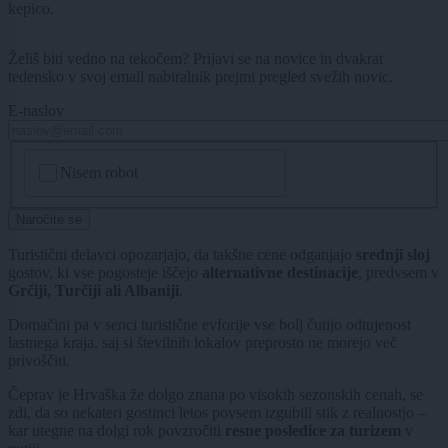
kepico.
Želiš biti vedno na tekočem? Prijavi se na novice in dvakrat
tedensko v svoj email nabiralnik prejmi pregled svežih novic.
E-naslov
CAPTCHA
Nisem robot
Naročite se
Turistični delavci opozarjajo, da takšne cene odganjajo
srednji sloj
gostov, ki vse pogosteje iščejo
alternativne destinacije
, predvsem v
Grčiji, Turčiji ali Albaniji
.
Domačini pa v senci turistične evforije vse bolj čutijo odtujenost
lastnega kraja, saj si številnih lokalov preprosto ne morejo več
privoščiti.
Čeprav je Hrvaška že dolgo znana po visokih sezonskih cenah, se
zdi, da so nekateri gostinci letos povsem izgubili stik z realnostjo –
kar utegne na dolgi rok povzročiti
resne posledice za turizem
v