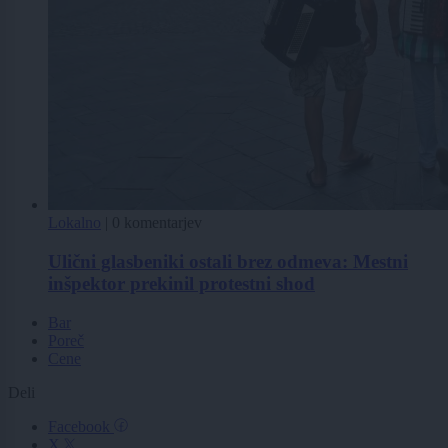
Lokalno
|
0 komentarjev
Ulični glasbeniki ostali brez odmeva: Mestni
inšpektor prekinil protestni shod
Bar
Poreč
Cene
Deli
Facebook
X