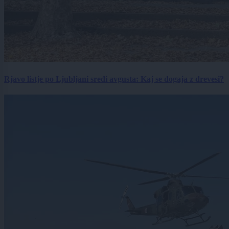
Rjavo listje po Ljubljani sredi avgusta: Kaj se dogaja z drevesi?