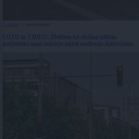
Lokalno
|
1 komentarjev
FOTO in VIDEO: Medtem ko občina odlaša,
podjetniki sami rešujejo ugled podhoda Ajdovščina