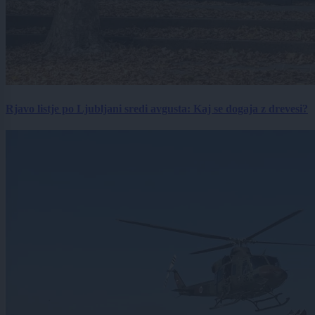
Rjavo listje po Ljubljani sredi avgusta: Kaj se dogaja z drevesi?