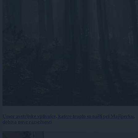
Umor avstrijske vplivnice, katere truplo so našli pri Majšperku,
dobiva nove razsežnosti