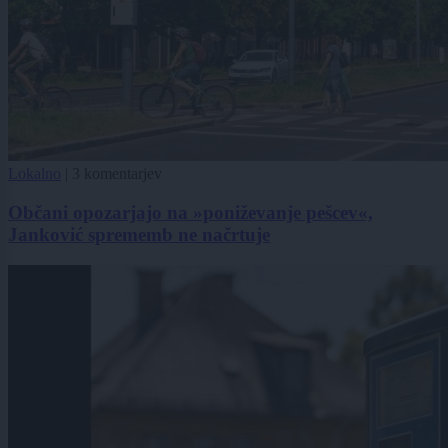
Lokalno
|
3 komentarjev
Občani opozarjajo na »poniževanje pešcev«,
Janković sprememb ne načrtuje