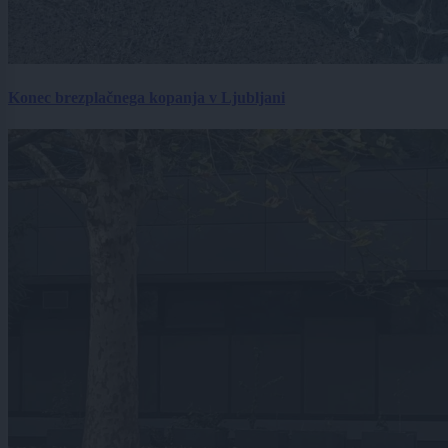
Konec brezplačnega kopanja v Ljubljani