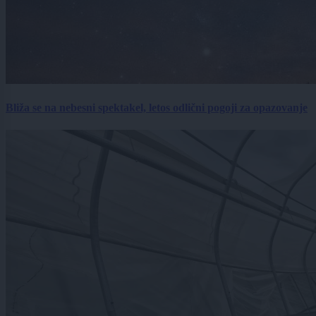
Bliža se na nebesni spektakel, letos odlični pogoji za opazovanje