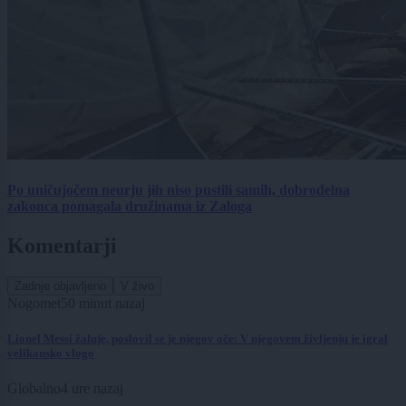
Po uničujočem neurju jih niso pustili samih, dobrodelna
zakonca pomagala družinama iz Zaloga
Komentarji
Zadnje objavljeno
V živo
Nogomet
50 minut nazaj
Lionel Messi žaluje, poslovil se je njegov oče: V njegovem življenju je igral
velikansko vlogo
Globalno
4 ure nazaj