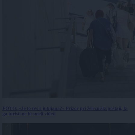
FOTO: »Je to res Ljubljana?« Prizor pri železniški postaji, ki
ga turisti ne bi smeli videti