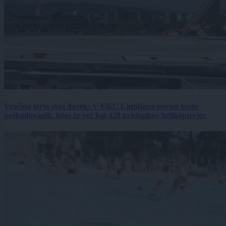
Vročina terja svoj davek: V UKC Ljubljana porast hudo
poškodovanih, letos že več kot 420 pristankov helikopterjev