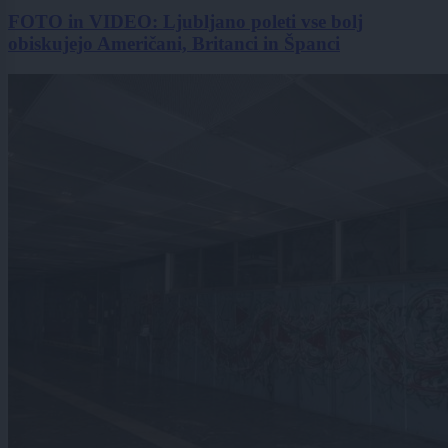
FOTO in VIDEO: Ljubljano poleti vse bolj
obiskujejo Američani, Britanci in Španci