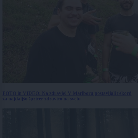
FOTO in VIDEO: Na zdravje! V Mariboru postavljali rekord
za najdaljšo špricer zdravico na svetu