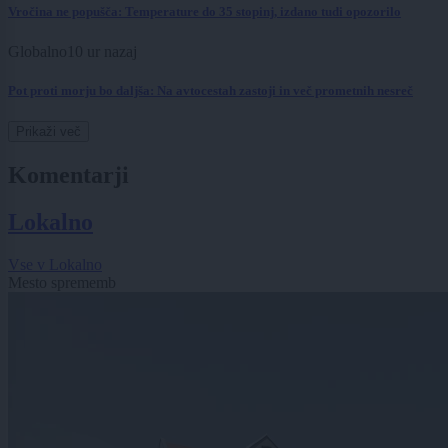
Vročina ne popušča: Temperature do 35 stopinj, izdano tudi opozorilo
Globalno
10 ur nazaj
Pot proti morju bo daljša: Na avtocestah zastoji in več prometnih nesreč
Prikaži več
Komentarji
Lokalno
Vse v Lokalno
Mesto sprememb