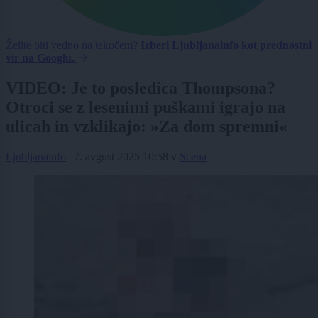
Želite biti vedno na tekočem?
Izberi Ljubljanainfo kot prednostni
vir na Googlu.
VIDEO: Je to posledica Thompsona?
Otroci se z lesenimi puškami igrajo na
ulicah in vzklikajo: »Za dom spremni«
Ljubljanainfo
|
7. avgust 2025 10:58
v
Scena