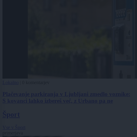
Lokalno
|
0 komentarjev
Plačevanje parkiranja v Ljubljani zmedlo voznike:
S kovanci lahko izbereš več, z Urbano pa ne
Šport
Vse v Šport
primerjava