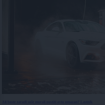
Ali boste zaradi suše morali pustiti avto umazan? Lastnik