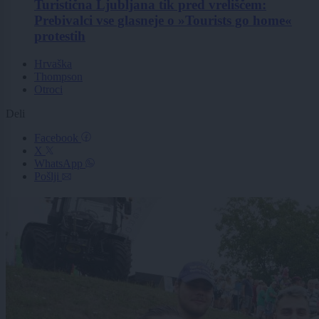
Turistična Ljubljana tik pred vreliščem:
Prebivalci vse glasneje o »Tourists go home«
protestih
Hrvaška
Thompson
Otroci
Deli
Facebook
X
WhatsApp
Pošlji