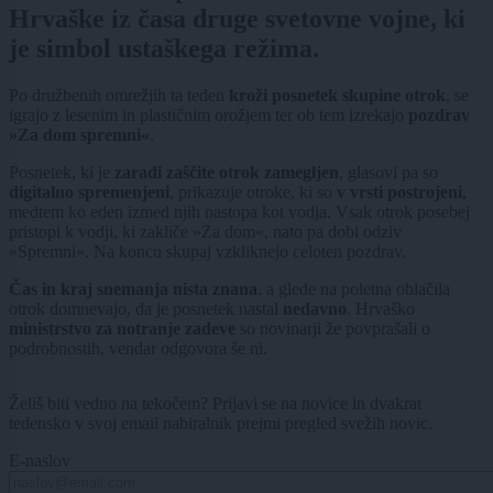
Hrvaške iz časa druge svetovne vojne, ki
je simbol ustaškega režima.
Po družbenih omrežjih ta teden
kroži posnetek skupine otrok
, se
igrajo z lesenim in plastičnim orožjem ter ob tem izrekajo
pozdrav
»Za dom spremni«
.
Posnetek, ki je
zaradi zaščite otrok zamegljen
, glasovi pa so
digitalno spremenjeni
, prikazuje otroke, ki so
v vrsti postrojeni
,
medtem ko eden izmed njih nastopa kot vodja. Vsak otrok posebej
pristopi k vodji, ki zakliče »Za dom«, nato pa dobi odziv
»Spremni«. Na koncu skupaj vzkliknejo celoten pozdrav.
Čas in kraj snemanja nista znana
, a glede na poletna oblačila
otrok domnevajo, da je posnetek nastal
nedavno
. Hrvaško
ministrstvo za notranje zadeve
so novinarji že povprašali o
podrobnostih, vendar odgovora še ni.
Želiš biti vedno na tekočem? Prijavi se na novice in dvakrat
tedensko v svoj email nabiralnik prejmi pregled svežih novic.
E-naslov