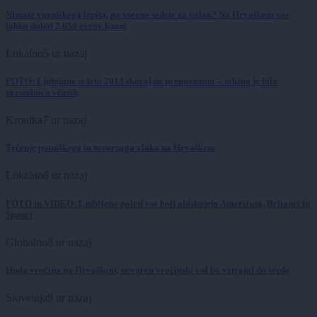
Nimate vozniškega izpita, pa vseeno sedete za volan? Na Hrvaškem vas
lahko doleti 2.650 evrov kazni
Lokalno
5 ur nazaj
FOTO: Ljubljane iz leta 2013 skoraj ne prepoznamo – takšna je bila
prestolnica včasih
Kronika
7 ur nazaj
Trčenje potniškega in tovornega vlaka na Hrvaškem
Lokalno
8 ur nazaj
FOTO in VIDEO: Ljubljano poleti vse bolj obiskujejo Američani, Britanci in
Španci
Globalno
8 ur nazaj
Huda vročina na Hrvaškem, nevaren vročinski val bo vztrajal do srede
Slovenija
9 ur nazaj