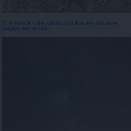
To Dolenjce še vedno razburja, lastnikom psov zdaj znova
pošiljajo jasno sporočilo