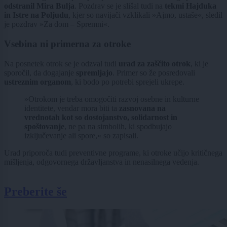
odstranil Mira Bulja
. Pozdrav se je slišal tudi na
tekmi Hajduka
in Istre na Poljudu
, kjer so navijači vzklikali »Ajmo, ustaše«, sledil
je pozdrav »Za dom – Spremni«.
Vsebina ni primerna za otroke
Na posnetek otrok se je odzval tudi
urad za zaščito otrok
, ki je
sporočil, da dogajanje
spremljajo
.
Primer so že posredovali
ustreznim organom
, ki bodo po potrebi sprejeli ukrepe.
»Otrokom je treba omogočiti razvoj osebne in kulturne
identitete, vendar mora biti ta
zasnovana na
vrednotah kot so dostojanstvo, solidarnost in
spoštovanje
, ne pa na simbolih, ki spodbujajo
izključevanje ali spore,« so zapisali.
Urad priporoča tudi preventivne programe, ki otroke učijo kritičnega
mišljenja, odgovornega državljanstva in nenasilnega vedenja.
Preberite še