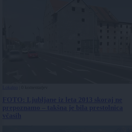
Lokalno
|
0 komentarjev
FOTO: Ljubljane iz leta 2013 skoraj ne
prepoznamo – takšna je bila prestolnica
včasih