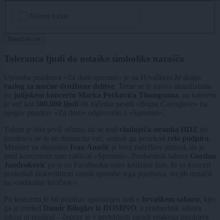
CAPTCHA
Nisem robot
Naročite se
Toleranca ljudi do ustaške simbolike narašča
Uporaba pozdrava »Za dom spremni« je na Hrvaškem že dolgo
razlog za močne družbene delitve
. Teme se je znova aktualizirala
po
julijskem koncertu Marka Perkovića Thompsona
, na katerem
je več kot
500.000 ljudi
ob začetku pesmi »Bojna Čavoglave« na
njegov pozdrav »Za dom« odgovorilo s »Spremni«.
Tokrat je bilo prvič očitno, da se tudi
vladajoča stranka HDZ
do
pozdrava ne le ne distancira več, ampak ga ponekod
celo podpira
.
Minister za obrambo
Ivan Anušić
je brez zadržkov priznal, da je
med koncertom sam zaklical »Spremni«. Predsednik sabora
Gordan
Jandroković
pa je na Facebooku ostro kritiziral tiste, ki so koncert
poskušali diskreditirati zaradi uporabe tega pozdrava, ter jih označil
za »radikalne levičarje«.
Po koncertu je bil pozdrav uporabljen tudi v
hrvaškem saboru
, kjer
ga je izrekel
Damir Biloglav iz DOMiNO
, a predsednik sabora
tokrat ni reagiral – čeprav je v preteklosti zaradi enakega pozdrava