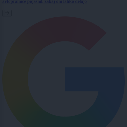
avtopralnice pojasnil, zakaj oni lahko delajo