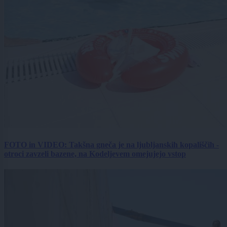
FOTO in VIDEO: Takšna gneča je na ljubljanskih kopališčih -
otroci zavzeli bazene, na Kodeljevem omejujejo vstop