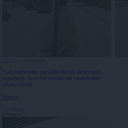
Lokalno
|
0 komentarjev
Nad podvozom na Celovški od danes novi
semaforji: To se bo zgodilo ob naslednjem
poplavljanju
Šport
Vse v Šport
primerjava