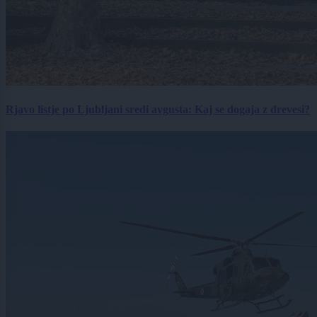
Rjavo listje po Ljubljani sredi avgusta: Kaj se dogaja z drevesi?