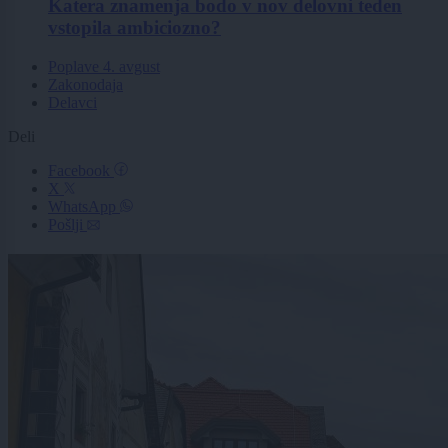
Katera znamenja bodo v nov delovni teden
vstopila ambiciozno?
Poplave 4. avgust
Zakonodaja
Delavci
Deli
Facebook
X
WhatsApp
Pošlji