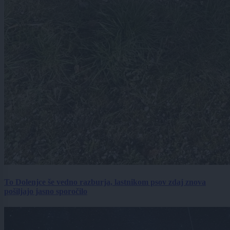
To Dolenjce še vedno razburja, lastnikom psov zdaj znova
pošiljajo jasno sporočilo