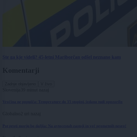
Ste ga kje videli? 45-letni Mariborčan odšel neznano kam
Komentarji
Zadnje objavljeno
V živo
Slovenija
39 minut nazaj
Vročina ne popušča: Temperature do 35 stopinj, izdano tudi opozorilo
Globalno
2 uri nazaj
Pot proti morju bo daljša: Na avtocestah zastoji in več prometnih nesreč