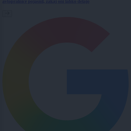
avtopralnice pojasnil, zakaj oni lahko delajo