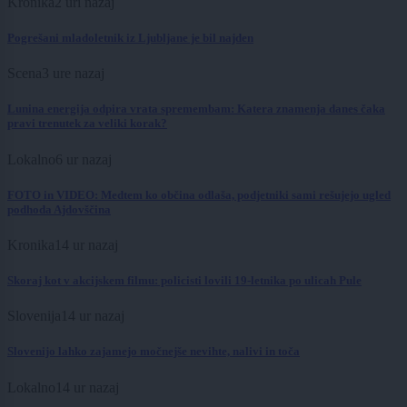
Kronika
2 uri nazaj
Pogrešani mladoletnik iz Ljubljane je bil najden
Scena
3 ure nazaj
Lunina energija odpira vrata spremembam: Katera znamenja danes čaka
pravi trenutek za veliki korak?
Lokalno
6 ur nazaj
FOTO in VIDEO: Medtem ko občina odlaša, podjetniki sami rešujejo ugled
podhoda Ajdovščina
Kronika
14 ur nazaj
Skoraj kot v akcijskem filmu: policisti lovili 19-letnika po ulicah Pule
Slovenija
14 ur nazaj
Slovenijo lahko zajamejo močnejše nevihte, nalivi in toča
Lokalno
14 ur nazaj