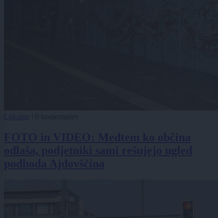
Lokalno
|
0 komentarjev
FOTO in VIDEO: Medtem ko občina
odlaša, podjetniki sami rešujejo ugled
podhoda Ajdovščina