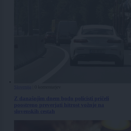
Slovenija
|
0 komentarjev
Z današnjim dnem bodo policisti pričeli
poostreno preverjati hitrost vožnje na
slovenskih cestah