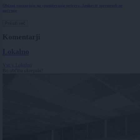
Občani opozarjajo na »poniževanje pešcev«, Janković sprememb ne
načrtuje
Prikaži več
Komentarji
Lokalno
Vse v Lokalno
Bo občina ukrepala?