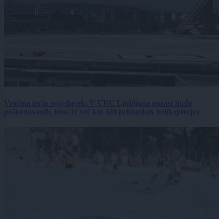
Vročina terja svoj davek: V UKC Ljubljana porast hudo
poškodovanih, letos že več kot 420 pristankov helikopterjev