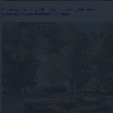
Po uničujočem neurju jih niso pustili samih, dobrodelna
zakonca pomagala družinama iz Zaloga