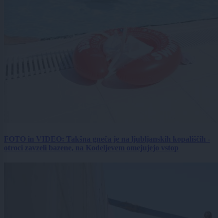
FOTO in VIDEO: Takšna gneča je na ljubljanskih kopališčih -
otroci zavzeli bazene, na Kodeljevem omejujejo vstop