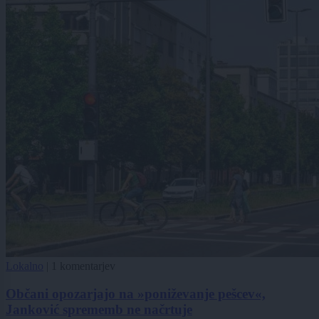
Lokalno
|
1 komentarjev
Občani opozarjajo na »poniževanje pešcev«,
Janković sprememb ne načrtuje