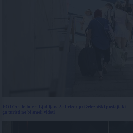
FOTO: »Je to res Ljubljana?« Prizor pri železniški postaji, ki
ga turisti ne bi smeli videti