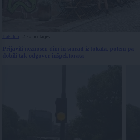
Lokalno
|
2 komentarjev
Prijavili neznosen dim in smrad iz lokala, potem pa
dobili tak odgovor inšpektorata