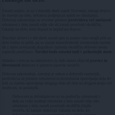
Zaradi poplav, ki so v minulih dneh zajele Slovenijo, mnogi delavci
ne morejo na delo, nekatera podjetja pa sploh ne obratujejo.
Delovna zakonodaja za tovrstne primere
predvideva več možnosti
:
odsotnost z dela zaradi višje sile ali zaradi posebnih okoliščin,
čakanje na delo, letni dopust in neplačani dopust.
Marsikje delavci v teh dneh zaradi ujm in poplav niso mogli priti na
delo bodisi so prišli, pa so zaradi nepredvidenih vremenskih razmer
ali z njimi povezanih dogodkov oziroma okoliščin delovno mesto
zapustili predčasno.
Številni bodo odsotni tudi v prihodnjih dneh.
Skladno s tem so na ministrstvu za delo danes objavili
pravice in
obveznosti
delavcev v primeru naravne nesreče.
Delovna zakonodaja, osrednji je zakon o delovnih razmerjih,
predvideva za primere odsotnosti in nemožnosti opravljanja dela ter
tudi za namen opravljanja drugega dela ali dela na drugem kraju več
možnosti, so poudarili.
Delavcem in delodajalcem so na področju odsotnosti z
dela na voljo instituti odsotnost z dela zaradi višje sile;
odsotnost z dela zaradi posebnih okoliščin (hujša
nesreča, ki zadane delavca); čakanje na delo, ko
delodajalec ne more zagotavljati dela; izraba letnega