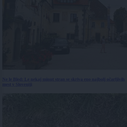
Ne le Bled: Le nekaj minut stran se skriva eno najbolj očarljivih
mest v Sloveniji