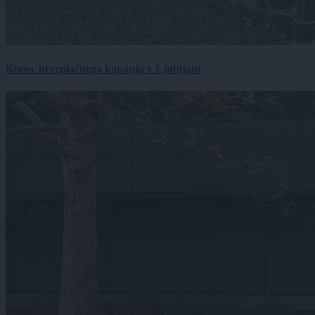
Konec brezplačnega kopanja v Ljubljani