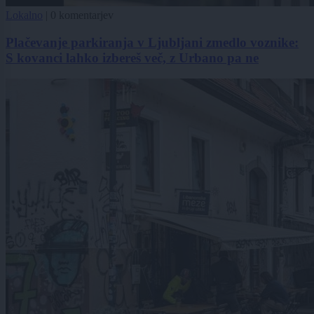
Lokalno
|
0 komentarjev
Plačevanje parkiranja v Ljubljani zmedlo voznike:
S kovanci lahko izbereš več, z Urbano pa ne