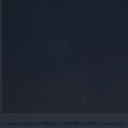
Bliža se na nebesni spektakel, letos odlični pogoji za opazovanje