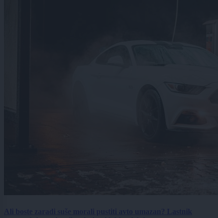
Ali boste zaradi suše morali pustiti avto umazan? Lastnik