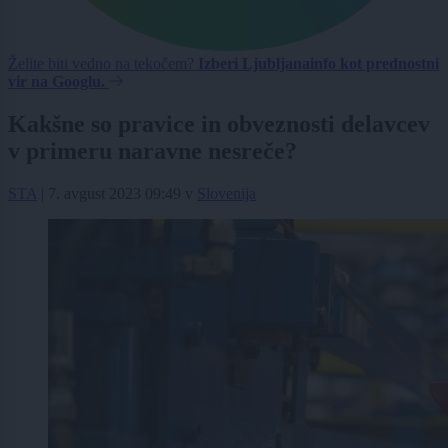
Želite biti vedno na tekočem?
Izberi Ljubljanainfo kot prednostni
vir na Googlu.
Kakšne so pravice in obveznosti delavcev
v primeru naravne nesreče?
STA
|
7. avgust 2023 09:49
v
Slovenija