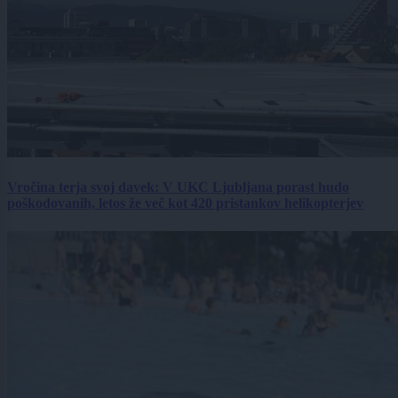
Vročina terja svoj davek: V UKC Ljubljana porast hudo
poškodovanih, letos že več kot 420 pristankov helikopterjev