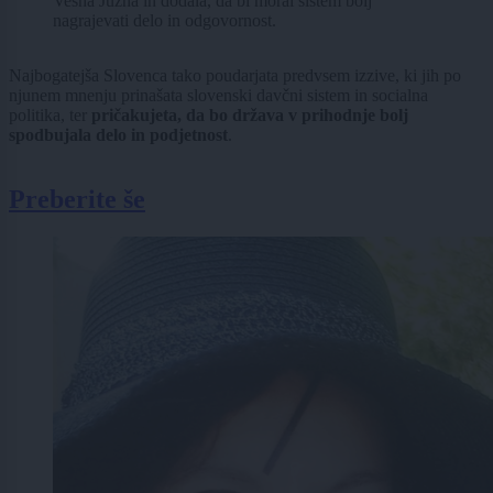
Vesna Južna in dodala, da bi moral sistem bolj
nagrajevati delo in odgovornost.
Najbogatejša Slovenca tako poudarjata predvsem izzive, ki jih po
njunem mnenju prinašata slovenski davčni sistem in socialna
politika, ter
pričakujeta, da bo država v prihodnje bolj
spodbujala delo in podjetnost
.
Preberite še