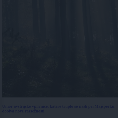
Umor avstrijske vplivnice, katere truplo so našli pri Majšperku,
dobiva nove razsežnosti