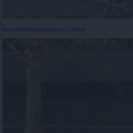
Konec brezplačnega kopanja v Ljubljani