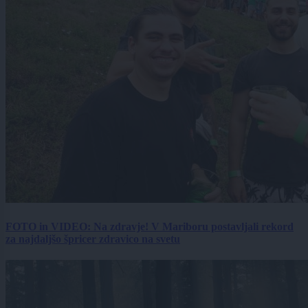
FOTO in VIDEO: Na zdravje! V Mariboru postavljali rekord
za najdaljšo špricer zdravico na svetu