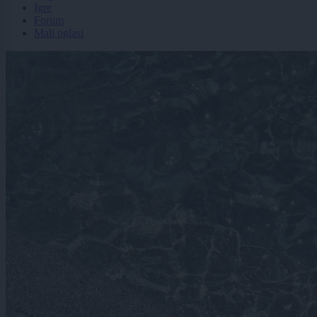
Igre
Forum
Mali oglasi