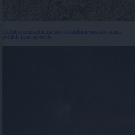
To Dolenjce še vedno razburja, lastnikom psov zdaj znova
pošiljajo jasno sporočilo