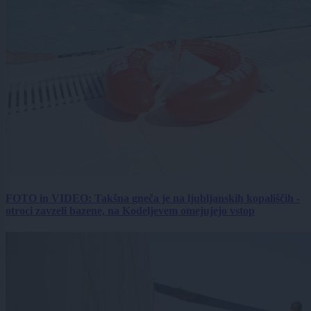
FOTO in VIDEO: Takšna gneča je na ljubljanskih kopališčih -
otroci zavzeli bazene, na Kodeljevem omejujejo vstop