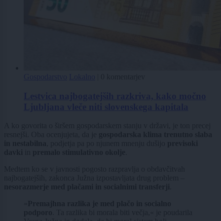
Gospodarstvo
Lokalno
|
0 komentarjev
Lestvica najbogatejših razkriva, kako močno
Ljubljana vleče niti slovenskega kapitala
A ko govorita o širšem gospodarskem stanju v državi, je ton precej
resnejši. Oba ocenjujeta, da je
gospodarska klima trenutno slaba
in nestabilna
, podjetja pa po njunem mnenju dušijo
previsoki
davki
in
premalo stimulativno okolje
.
Medtem ko se v javnosti pogosto razpravlja o obdavčitvah
najbogatejših, zakonca Južna izpostavljata drug problem –
nesorazmerje med plačami in socialnimi transferji
.
»
Premajhna razlika je med plačo in socialno
podporo
. Ta razlika bi morala biti večja,« je poudarila