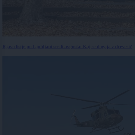
Rjavo listje po Ljubljani sredi avgusta: Kaj se dogaja z drevesi?