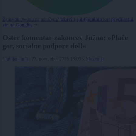
Želite biti vedno na tekočem?
Izberi Ljubljanainfo kot prednostni
vir na Googlu.
Oster komentar zakoncev Južna: »Plače
gor, socialne podpore dol!«
Ljubljanainfo
|
22. november 2025 18:09
v
Slovenija