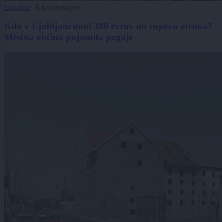
Lokalno
|
0 komentarjev
Kdo v Ljubljani dobi 380 evrov ob rojstvu otroka?
Mestna občina pojasnila pogoje