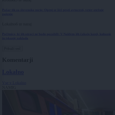
Požar tik za slovensko mejo: Ogenj se širi proti avtocesti, veter otežuje
gašenje
Lokalno
6 ur nazaj
Počitnice, ki jih otroci ne bodo pozabili: V Naklem jih čakajo konji, kuhanje
in iskanje zaklada
Prikaži več
Komentarji
Lokalno
Vse v Lokalno
NAMIG