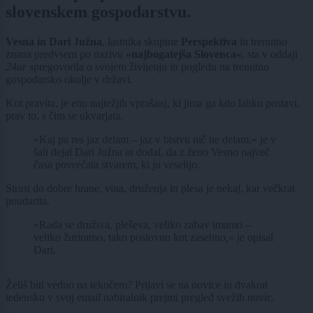
slovenskem gospodarstvu.
Vesna in Dari Južna
, lastnika skupine
Perspektiva
in trenutno
znana predvsem po nazivu
»najbogatejša Slovenca«
, sta v oddaji
24ur
spregovorila o svojem življenju in pogledu na trenutno
gospodarsko okolje v državi.
Kot pravita, je eno najtežjih vprašanj, ki jima ga kdo lahko postavi,
prav to, s čim se ukvarjata.
»Kaj pa res jaz delam – jaz v bistvu nič ne delam,« je v
šali dejal Dari Južna in dodal, da z ženo Vesno največ
časa posvečata stvarem, ki ju veselijo.
Strast do dobre hrane, vina, druženja in plesa je nekaj, kar večkrat
poudarita.
»Rada se druživa, pleševa, veliko zabav imamo –
veliko žuriramo, tako poslovno kot zasebno,« je opisal
Dari.
Želiš biti vedno na tekočem? Prijavi se na novice in dvakrat
tedensko v svoj email nabiralnik prejmi pregled svežih novic.