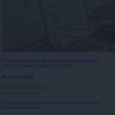
Po uničujočem neurju jih niso pustili samih, dobrodelna
zakonca pomagala družinama iz Zaloga
Komentarji
Zadnje objavljeno
V živo
Kronika
48 minut nazaj
Na polni plaži se je zgodilo nepričakovano: Drevo padlo na kopalce,
poškodovana tudi otroka