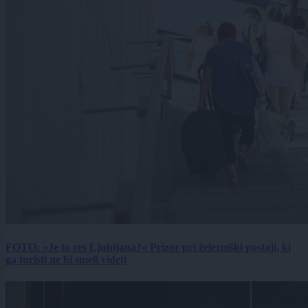
FOTO: »Je to res Ljubljana?« Prizor pri železniški postaji, ki
ga turisti ne bi smeli videti