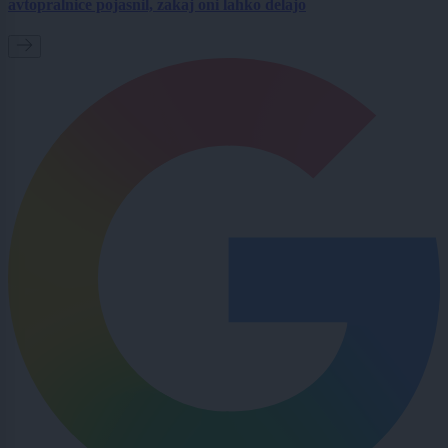
avtopralnice pojasnil, zakaj oni lahko delajo