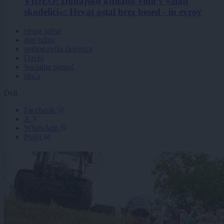
VIDEO: Dunajsko kuhano vino v »zlati
skodelici«: Hrvat ostal brez besed - in evrov
vesna južna
dari južna
najbogatejša slovenca
Davki
Socialna pomoč
plača
Deli
Facebook
X
WhatsApp
Pošlji