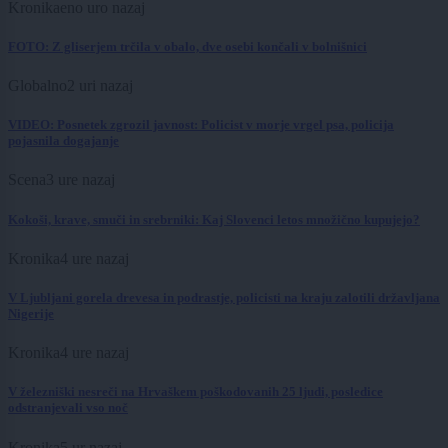
Kronika
eno uro nazaj
FOTO: Z gliserjem trčila v obalo, dve osebi končali v bolnišnici
Globalno
2 uri nazaj
VIDEO: Posnetek zgrozil javnost: Policist v morje vrgel psa, policija
pojasnila dogajanje
Scena
3 ure nazaj
Kokoši, krave, smuči in srebrniki: Kaj Slovenci letos množično kupujejo?
Kronika
4 ure nazaj
V Ljubljani gorela drevesa in podrastje, policisti na kraju zalotili državljana
Nigerije
Kronika
4 ure nazaj
V železniški nesreči na Hrvaškem poškodovanih 25 ljudi, posledice
odstranjevali vso noč
Kronika
5 ur nazaj