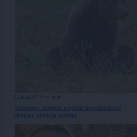
Globalno
|
0 komentarjev
Šokantno: medved napadel in poškodoval
skupino otrok in učiteljic