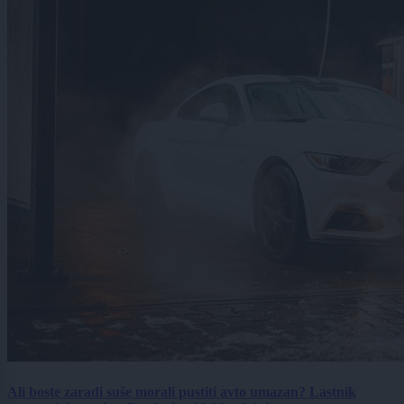
Ali boste zaradi suše morali pustiti avto umazan? Lastnik