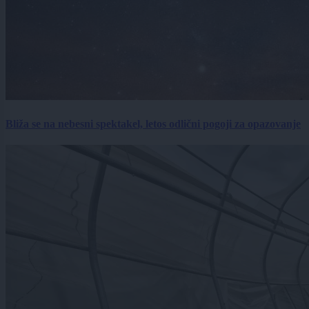
Bliža se na nebesni spektakel, letos odlični pogoji za opazovanje