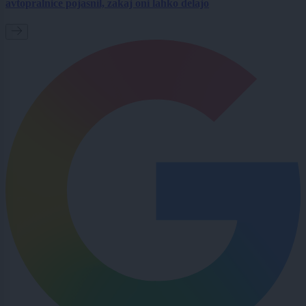
avtopralnice pojasnil, zakaj oni lahko delajo