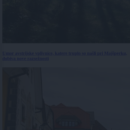
Umor avstrijske vplivnice, katere truplo so našli pri Majšperku,
dobiva nove razsežnosti