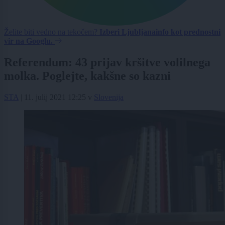
Želite biti vedno na tekočem?
Izberi Ljubljanainfo kot prednostni
vir na Googlu.
Referendum: 43 prijav kršitve volilnega
molka. Poglejte, kakšne so kazni
STA
|
11. julij 2021 12:25
v
Slovenija