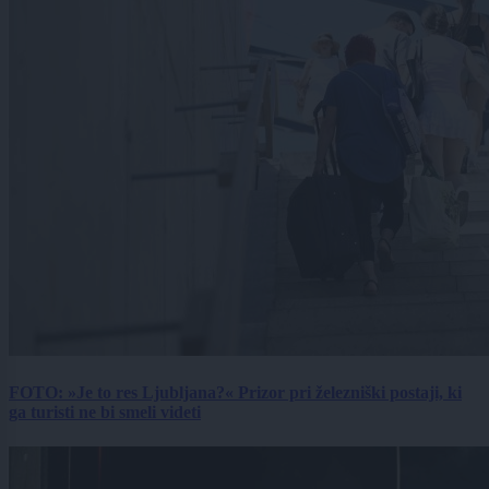
FOTO: »Je to res Ljubljana?« Prizor pri železniški postaji, ki
ga turisti ne bi smeli videti