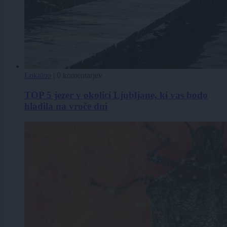
Lokalno
|
0 komentarjev
TOP 5 jezer v okolici Ljubljane, ki vas bodo
hladila na vroče dni