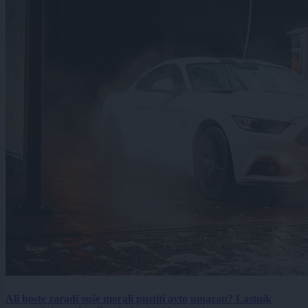
Ali boste zaradi suše morali pustiti avto umazan? Lastnik