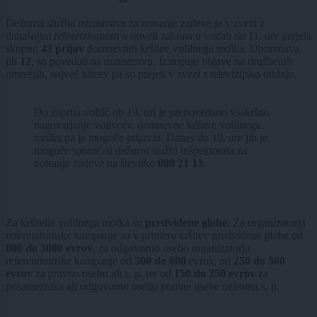
Dežurna služba ministrstva za notranje zadeve je v zvezi z
današnjim referendumom o noveli zakona o vodah do 11. ure prejela
skupno
43 prijav
domnevnih kršitev volilnega molka. Obravnava
jih
12
, so povedali na ministrstvu. Izstopajo objave na družbenih
omrežjih, največ klicev pa so prejeli v zvezi s televizijsko oddajo.
Do zaprtja volišč ob 19. uri je prepovedano vsakršno
nagovarjanje volivcev, domnevne kršitve volilnega
molka pa je mogoče prijaviti. Danes do 19. ure jih je
mogoče sporočati dežurni službi inšpektorata za
notranje zadeve na številko
080 21 13
.
Za kršitelje volilnega molka so
predvidene globe
. Za organizatorja
referendumske kampanje so v primeru kršitev predvidene globe od
800 do 3000 evrov
, za odgovorno osebo organizatorja
referendumske kampanje od
300 do 600
evrov, od
250 do 500
evrov
za pravno osebo ali s. p. ter od
150 do 250 evrov
za
posameznika ali odgovorno osebo pravne osebe oziroma s. p.