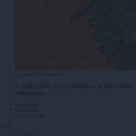
Slovenija
|
0 komentarjev
V naših krajih vse več smrdljivk, ki povzročajo
veliko škodo
Referendum
Volilni molk
Zakon o vodah
Deli
Facebook