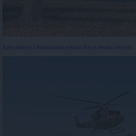
Rjavo listje po Ljubljani sredi avgusta: Kaj se dogaja z drevesi?