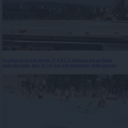
Vročina terja svoj davek: V UKC Ljubljana porast hudo
poškodovanih, letos že več kot 420 pristankov helikopterjev