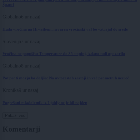
Španci
Globalno
6 ur nazaj
Huda vročina na Hrvaškem, nevaren vročinski val bo vztrajal do srede
Slovenija
7 ur nazaj
Vročina ne popušča: Temperature do 35 stopinj, izdano tudi opozorilo
Globalno
8 ur nazaj
Pot proti morju bo daljša: Na avtocestah zastoji in več prometnih nesreč
Kronika
9 ur nazaj
Pogrešani mladoletnik iz Ljubljane je bil najden
Prikaži več
Komentarji