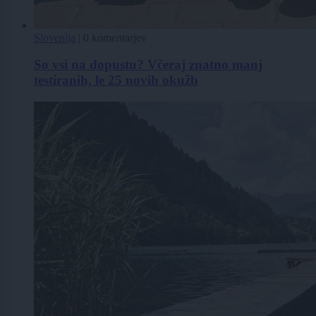
Slovenija
|
0 komentarjev
So vsi na dopustu? Včeraj znatno manj
testiranih, le 25 novih okužb