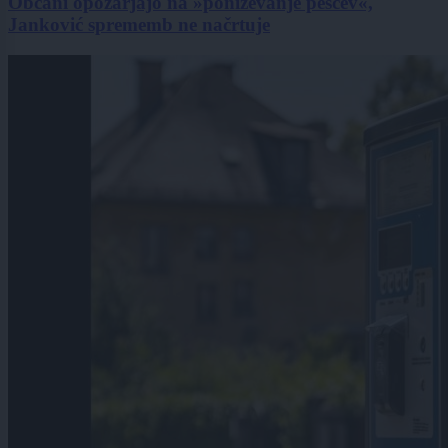
Občani opozarjajo na »poniževanje pešcev«,
Janković sprememb ne načrtuje