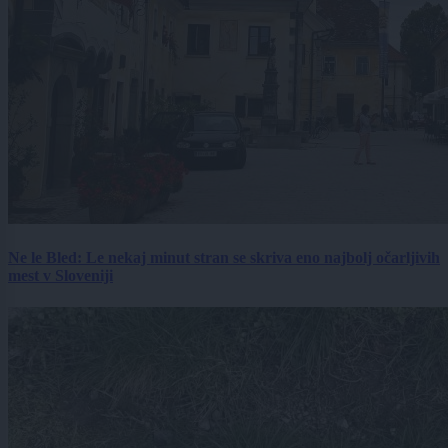
Ne le Bled: Le nekaj minut stran se skriva eno najbolj očarljivih
mest v Sloveniji