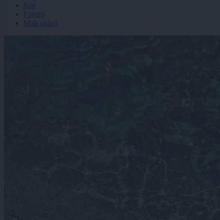
Igre
Forum
Mali oglasi