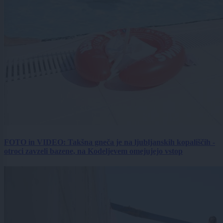
FOTO in VIDEO: Takšna gneča je na ljubljanskih kopališčih -
otroci zavzeli bazene, na Kodeljevem omejujejo vstop