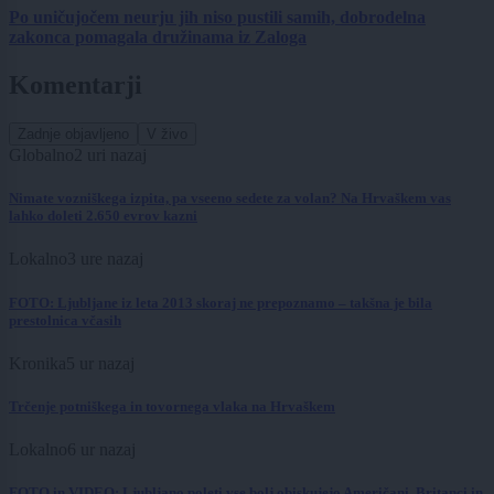
Po uničujočem neurju jih niso pustili samih, dobrodelna
zakonca pomagala družinama iz Zaloga
Komentarji
Zadnje objavljeno
V živo
Globalno
2 uri nazaj
Nimate vozniškega izpita, pa vseeno sedete za volan? Na Hrvaškem vas
lahko doleti 2.650 evrov kazni
Lokalno
3 ure nazaj
FOTO: Ljubljane iz leta 2013 skoraj ne prepoznamo – takšna je bila
prestolnica včasih
Kronika
5 ur nazaj
Trčenje potniškega in tovornega vlaka na Hrvaškem
Lokalno
6 ur nazaj
FOTO in VIDEO: Ljubljano poleti vse bolj obiskujejo Američani, Britanci in