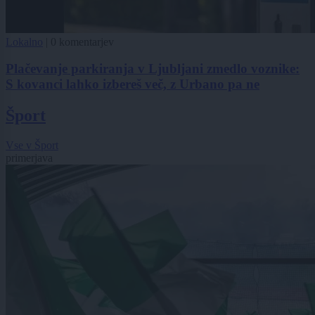
Lokalno
|
0 komentarjev
Plačevanje parkiranja v Ljubljani zmedlo voznike:
S kovanci lahko izbereš več, z Urbano pa ne
Šport
Vse v Šport
primerjava