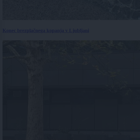
Konec brezplačnega kopanja v Ljubljani