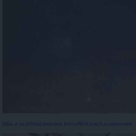
Bliža se na nebesni spektakel, letos odlični pogoji za opazovanje