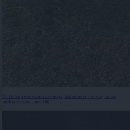
To Dolenjce še vedno razburja, lastnikom psov zdaj znova
pošiljajo jasno sporočilo