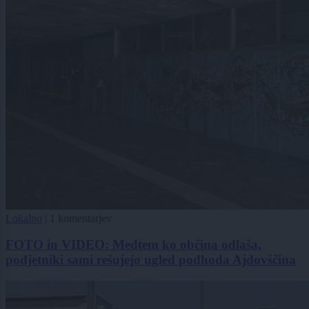
Lokalno
|
1 komentarjev
FOTO in VIDEO: Medtem ko občina odlaša,
podjetniki sami rešujejo ugled podhoda Ajdovščina