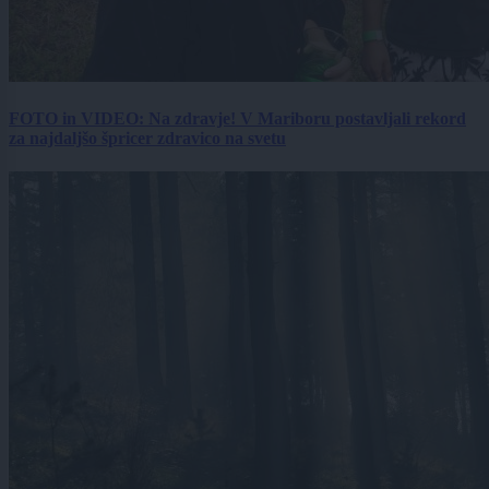
FOTO in VIDEO: Na zdravje! V Mariboru postavljali rekord
za najdaljšo špricer zdravico na svetu