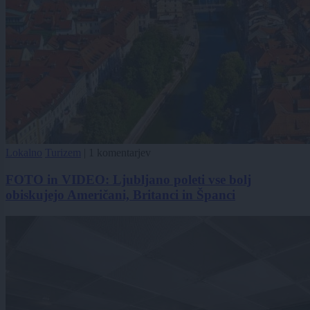
Lokalno
Turizem
|
1 komentarjev
FOTO in VIDEO: Ljubljano poleti vse bolj
obiskujejo Američani, Britanci in Španci