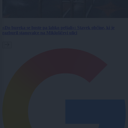
»Do bureka se boste pa lahko peljali«: Stavek občine, ki je
razburil stanovalce na Miklošičevi ulici