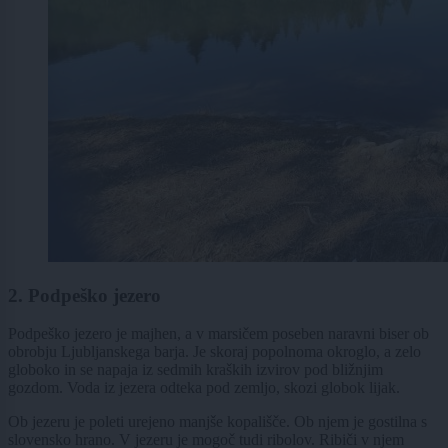
2. Podpeško jezero
Podpeško jezero je majhen, a v marsičem poseben naravni biser ob
obrobju Ljubljanskega barja. Je skoraj popolnoma okroglo, a zelo
globoko in se napaja iz sedmih kraških izvirov pod bližnjim
gozdom. Voda iz jezera odteka pod zemljo, skozi globok lijak.
Ob jezeru je poleti urejeno manjše kopališče. Ob njem je gostilna s
slovensko hrano. V jezeru je mogoč tudi ribolov. Ribiči v njem