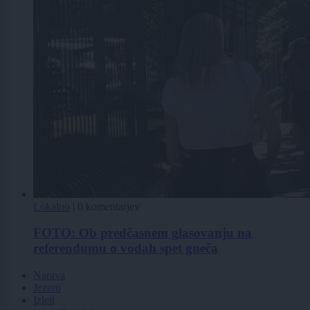
Lokalno
|
0 komentarjev
FOTO: Ob predčasnem glasovanju na
referendumu o vodah spet gneča
Narava
Jezero
Izleti