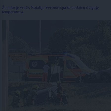
Že tako je vroče, Natalija Verboten pa še dodatno dviguje
temperaturo