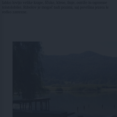
lahko lovijo velike krape, ščuke, klene, linje, ostriže in ogromne
tolstolobike. Ribolov je mogoč tudi pozimi, saj površina jezera le
redko zamrzne.