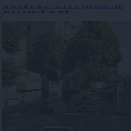
Do vlaka 600 metrov peš: Zaradi del na ljubljanski železniški
postaji prihajajo velike spremembe