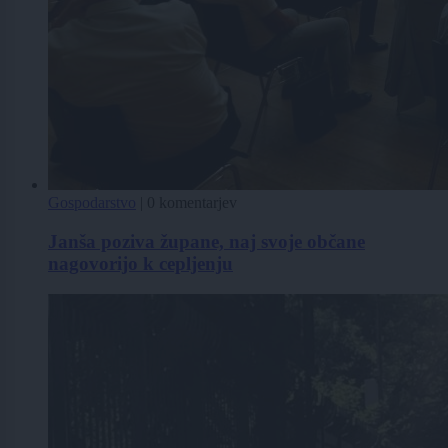
Gospodarstvo
|
0 komentarjev
Janša poziva župane, naj svoje občane
nagovorijo k cepljenju