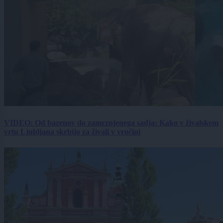
VIDEO: Od bazenov do zamrznjenega sadja: Kako v živalskem
vrtu Ljubljana skrbijo za živali v vročini