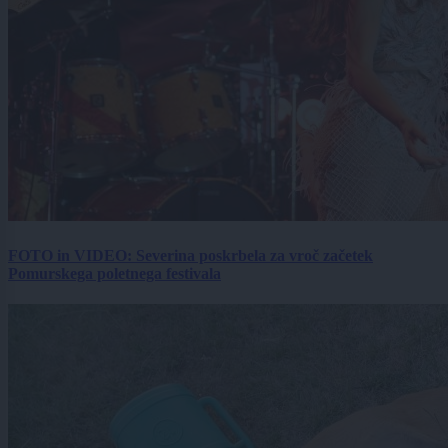
FOTO in VIDEO: Severina poskrbela za vroč začetek
Pomurskega poletnega festivala