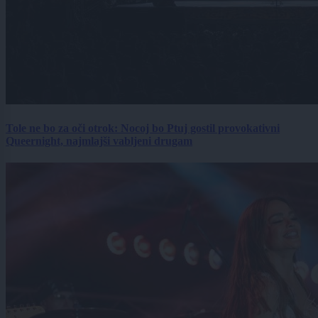
Tole ne bo za oči otrok: Nocoj bo Ptuj gostil provokativni
Queernight, najmlajši vabljeni drugam