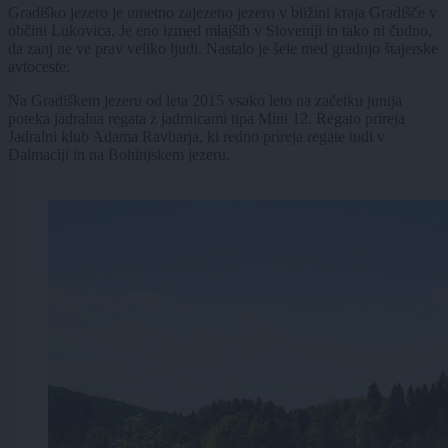
Gradiško jezero je umetno zajezeno jezero v bližini kraja Gradišče v
občini Lukovica. Je eno izmed mlajših v Sloveniji in tako ni čudno,
da zanj ne ve prav veliko ljudi. Nastalo je šele med gradnjo štajerske
avtoceste.
Na Gradiškem jezeru od leta 2015 vsako leto na začetku junija
poteka jadralna regata z jadrnicami tipa Mini 12. Regato prireja
Jadralni klub Adama Ravbarja, ki redno prireja regate tudi v
Dalmaciji in na Bohinjskem jezeru.