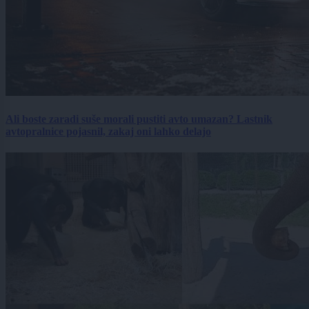
Ali boste zaradi suše morali pustiti avto umazan? Lastnik
avtopralnice pojasnil, zakaj oni lahko delajo