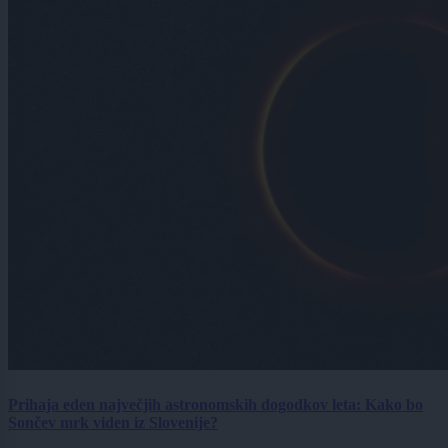
Prihaja eden največjih astronomskih dogodkov leta: Kako bo
Sončev mrk viden iz Slovenije?