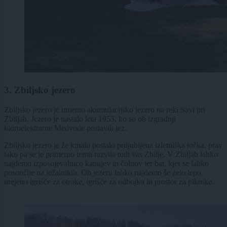
3. Zbiljsko jezero
Zbiljsko jezero je umetno akumulacijsko jezero na reki Savi pri
Zbiljah. Jezero je nastalo leta 1953, ko so ob izgradnji
hidroelektrarne Medvode postavili jez.
Zbiljsko jezero je že kmalu postalo priljubljena izletniška točka, prav
tako pa se je primerno temu razvila tudi vas Zbilje. V Zbiljah lahko
najdemo izposojevalnico kanujev in čolnov ter bar, kjer se lahko
posončite na ležalnikih. Ob jezeru lahko najdemo še zelo lepo
urejeno igrišče za otroke, igrišče za odbojko in prostor za piknike.