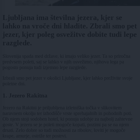
Ljubljana ima številna jezera, kjer se
lahko na vroče dni hladite. Zbrali smo pet
jezer, kjer poleg osvežitve dobite tudi lepe
razglede.
Slovenija spada med države, ki imajo veliko jezer. Ta so priročna
predvsem poleti, saj se lahko v njih osvežimo, njihova lega pa
pogosto ponuja tudi izjemno lepe razglede.
Izbrali smo pet jezer v okolici Ljubljane, kjer lahko preživite svoje
poletne dni.
1. Jezero Rakitna
Jezero na Rakitni je priljubljena izletniška točka v slikovitem
naravnem okolju ter izhodišče vrste sprehajalnih in pohodnih poti.
Ob njem stoji sodoben hotel, ki ponuja udobje za najbolj zahtevne
goste. V jezeru se je poleti mogoče kopati, pozimi pa se na njem
drsati. Zelo dobre so tudi možnosti za ribolov, loviti je mogoče
krape, amurje, ostriže ter postrvi.