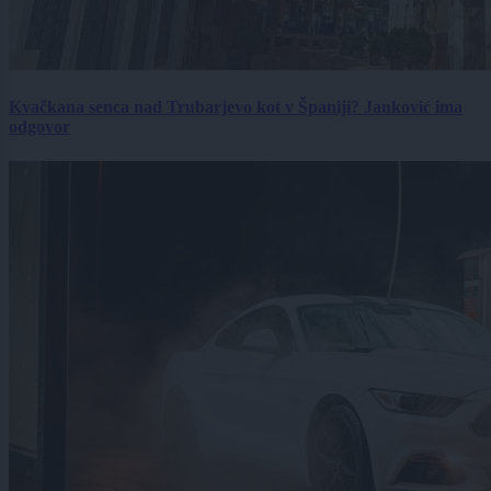
Kvačkana senca nad Trubarjevo kot v Španiji? Janković ima
odgovor