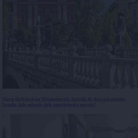
Nova skrivnost na Tromostovju: Izginila že druga kamnita
krogla, kdo odnaša dele zgodovinske ograje?