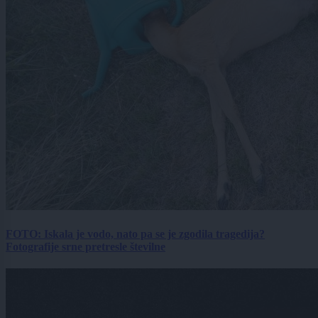
FOTO: Iskala je vodo, nato pa se je zgodila tragedija?
Fotografije srne pretresle številne