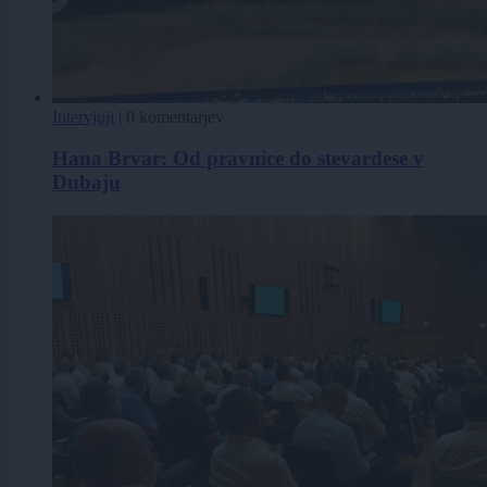
Intervjuji
|
0 komentarjev
Hana Brvar: Od pravnice do stevardese v
Dubaju