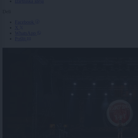
Izletniška ideja
Deli
Facebook
X
WhatsApp
Pošlji