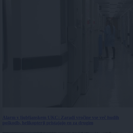
Alarm v ljubljanskem UKC: Zaradi vročine vse več hudih
poškodb, helikopterji pristajajo en za drugim