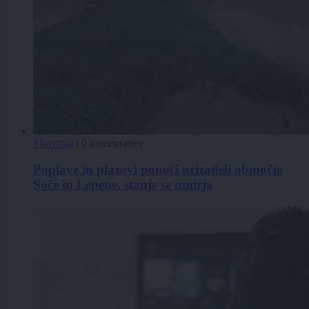
Slovenija
|
0 komentarjev
Poplave in plazovi ponoči prizadeli območje
Soče in Lepene, stanje se umirja