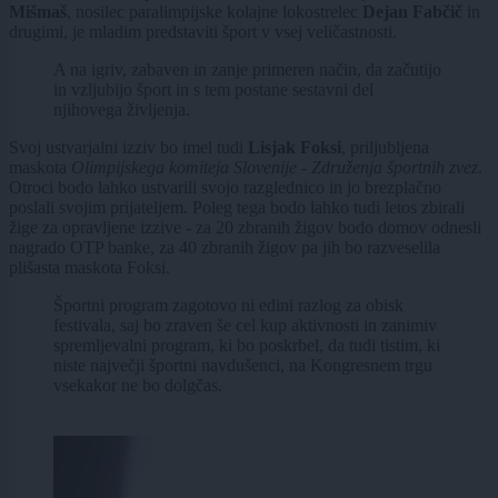
Mišmaš
, nosilec paralimpijske kolajne lokostrelec
Dejan Fabčič
in
drugimi, je mladim predstaviti šport v vsej veličastnosti.
A na igriv, zabaven in zanje primeren način, da začutijo
in vzljubijo šport in s tem postane sestavni del
njihovega življenja.
Svoj ustvarjalni izziv bo imel tudi
Lisjak Foksi
, priljubljena
maskota
Olimpijskega komiteja Slovenije - Združenja športnih zvez
.
Otroci bodo lahko ustvarili svojo razglednico in jo brezplačno
poslali svojim prijateljem. Poleg tega bodo lahko tudi letos zbirali
žige za opravljene izzive - za 20 zbranih žigov bodo domov odnesli
nagrado OTP banke, za 40 zbranih žigov pa jih bo razveselila
plišasta maskota Foksi.
Športni program zagotovo ni edini razlog za obisk
festivala, saj bo zraven še cel kup aktivnosti in zanimiv
spremljevalni program, ki bo poskrbel, da tudi tistim, ki
niste največji športni navdušenci, na Kongresnem trgu
vsekakor ne bo dolgčas.