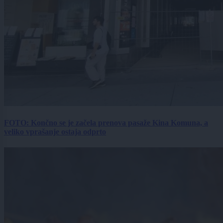
FOTO: Končno se je začela prenova pasaže Kina Komuna, a
veliko vprašanje ostaja odprto