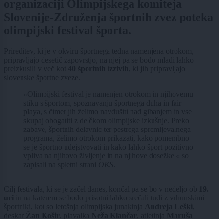
organizaciji Olimpijskega komiteja
Slovenije-Združenja športnih zvez poteka
olimpijski festival športa.
Prireditev, ki je v okviru športnega tedna namenjena otrokom,
pripravljajo desetič zapovrstjo, na njej pa se bodo mladi lahko
preizkusili v več kot
40 športnih izzivih
, ki jih pripravljajo
slovenske športne zveze.
Olimpijski festival je namenjen otrokom in njihovemu
»
stiku s športom, spoznavanju športnega duha in fair
playa, s čimer jih želimo navdušiti nad gibanjem in vse
skupaj obogatiti z delčkom olimpijske izkušnje. Preko
zabave, športnih delavnic ter pestrega spremljevalnega
programa, želimo otrokom prikazati, kako pomembno
se je športno udejstvovati in kako lahko šport pozitivno
vpliva na njihovo življenje in na njihove dosežke,
so
«
zapisali na spletni strani
OKS
.
Cilj festivala, ki se je začel danes, končal pa se bo v nedeljo ob
19.
uri
in na katerem se bodo prisotni lahko srečali tudi z vrhunskimi
športniki, kot so letošnja olimpijska junakinja
Andreja Leški
,
deskar
Žan Košir
, plavalka
Neža Klančar
, atletinja
Maruša