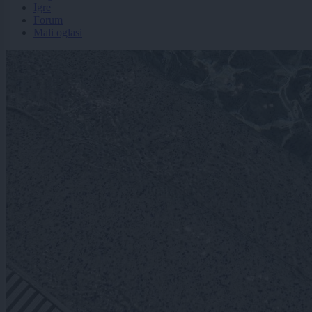
Igre
Forum
Mali oglasi