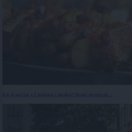
Kje je naj žar v Ljubljani z okolico? Bralci ste izbrali ...