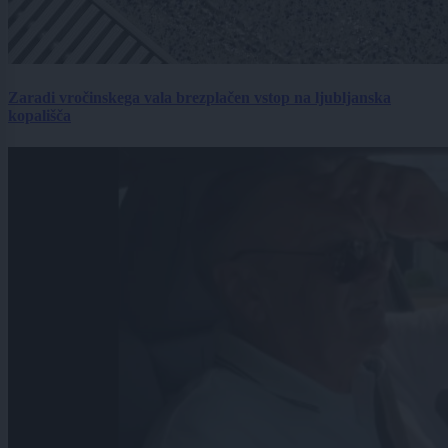
Zaradi vročinskega vala brezplačen vstop na ljubljanska
kopališča