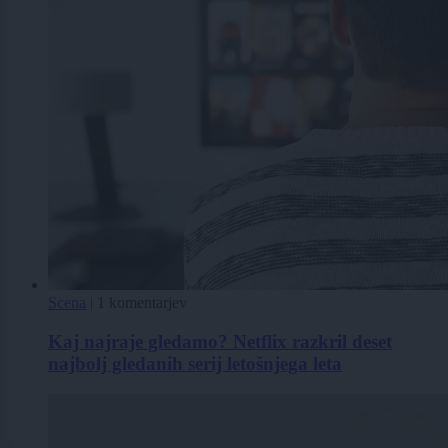
Scena
|
1 komentarjev
Kaj najraje gledamo? Netflix razkril deset
najbolj gledanih serij letošnjega leta