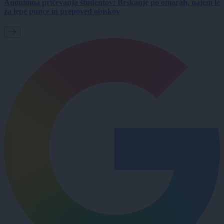
Anonimna pričevanja študentov: Brskanje po omarah, najem le
za lepe punce in prepoved obiskov