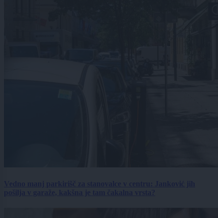
Vedno manj parkirišč za stanovalce v centru: Janković jih
pošilja v garaže, kakšna je tam čakalna vrsta?