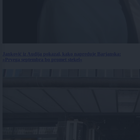
Janković iz Audija pokazal, kako napreduje Barjanska:
»Prvega septembra bo promet stekel«