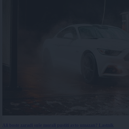
Ali boste zaradi suše morali pustiti avto umazan? Lastnik