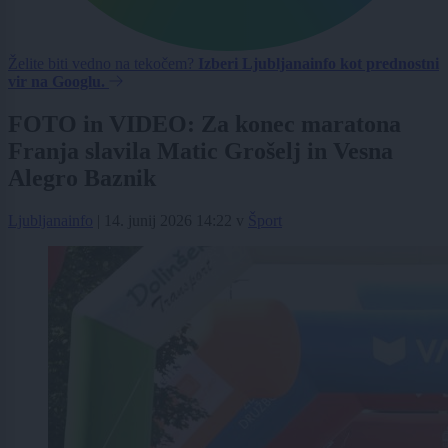
Želite biti vedno na tekočem?
Izberi Ljubljanainfo kot prednostni
vir na Googlu.
FOTO in VIDEO: Za konec maratona
Franja slavila Matic Grošelj in Vesna
Alegro Baznik
Ljubljanainfo
|
14. junij 2026 14:22
v
Šport