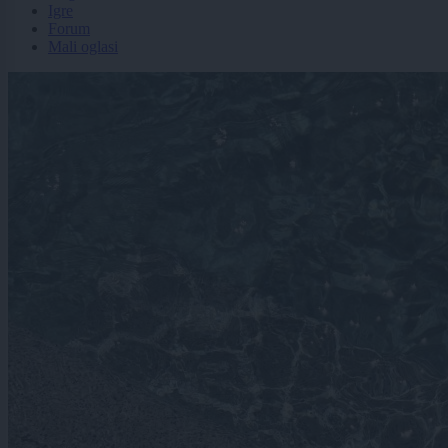
Igre
Forum
Mali oglasi