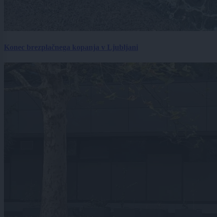
Konec brezplačnega kopanja v Ljubljani