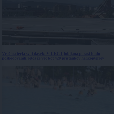
Vročina terja svoj davek: V UKC Ljubljana porast hudo
poškodovanih, letos že več kot 420 pristankov helikopterjev