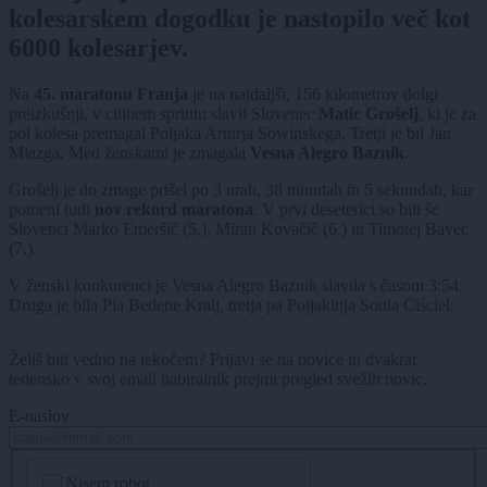
kolesarskem dogodku je nastopilo več kot
6000 kolesarjev.
Na
45. maratonu Franja
je na najdaljši, 156 kilometrov dolgi
preizkušnji, v ciljnem sprintu slavil Slovenec
Matic Grošelj
, ki je za
pol kolesa premagal Poljaka Arturja Sowinskega. Tretji je bil Jan
Miazga. Med ženskami je zmagala
Vesna Alegro Baznik
.
Grošelj je do zmage prišel po 3 urah, 38 minutah in 5 sekundah, kar
pomeni tudi
nov rekord maratona
. V prvi deseterici so bili še
Slovenci Marko Emeršič (5.), Miran Kovačič (6.) in Timotej Bavec
(7.).
V ženski konkurenci je Vesna Alegro Baznik slavila s časom 3:54.
Druga je bila Pia Bedene Kralj, tretja pa Poljakinja Sonia Ciściel.
Želiš biti vedno na tekočem? Prijavi se na novice in dvakrat
tedensko v svoj email nabiralnik prejmi pregled svežih novic.
E-naslov
CAPTCHA
Nisem robot