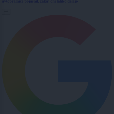
avtopralnice pojasnil, zakaj oni lahko delajo