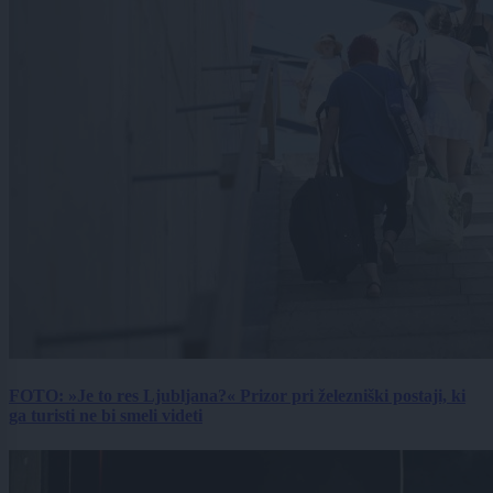
FOTO: »Je to res Ljubljana?« Prizor pri železniški postaji, ki
ga turisti ne bi smeli videti