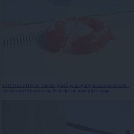
FOTO in VIDEO: Takšna gneča je na ljubljanskih kopališčih -
otroci zavzeli bazene, na Kodeljevem omejujejo vstop