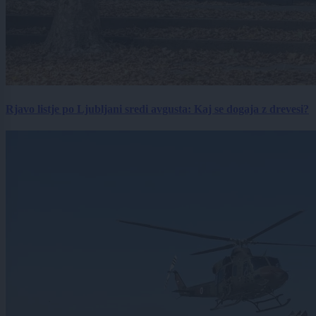
Rjavo listje po Ljubljani sredi avgusta: Kaj se dogaja z drevesi?