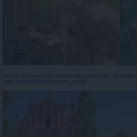
VIDEO: Od bazenov do zamrznjenega sadja: Kako v živalskem
vrtu Ljubljana skrbijo za živali v vročini