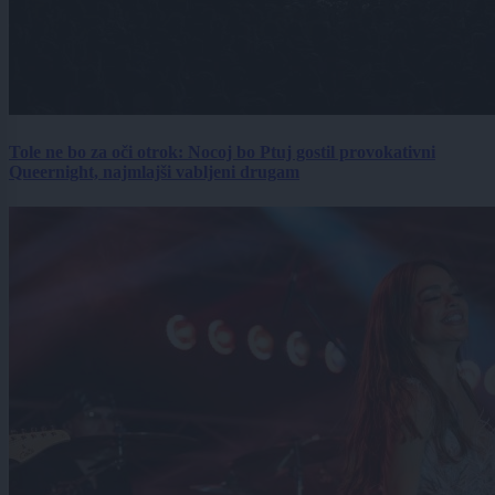
Tole ne bo za oči otrok: Nocoj bo Ptuj gostil provokativni
Queernight, najmlajši vabljeni drugam