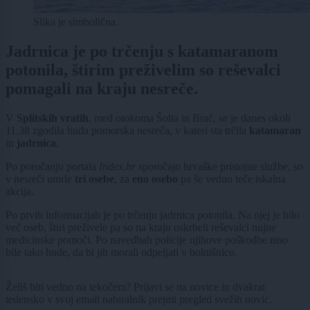
Slika je simbolična.
Jadrnica je po trčenju s katamaranom
potonila, štirim preživelim so reševalci
pomagali na kraju nesreče.
V
Splitskih vratih
, med otokoma
Šolta in Brač, se je danes okoli
11.38
zgodila huda pomorska nesreča, v kateri sta trčila
katamaran
in
jadrnica
.
Po poročanju portala
Index.hr
sporočajo hrvaške pristojne službe, so
v nesreči umrle
tri osebe
, za
eno osebo
pa še vedno teče iskalna
akcija.
Po prvih informacijah je po trčenju jadrnica potonila. Na njej je bilo
več oseb, štiri preživele pa so na kraju oskrbeli reševalci nujne
medicinske pomoči. Po navedbah policije njihove poškodbe niso
bile tako hude, da bi jih morali odpeljati v bolnišnico.
Želiš biti vedno na tekočem? Prijavi se na novice in dvakrat
tedensko v svoj email nabiralnik prejmi pregled svežih novic.