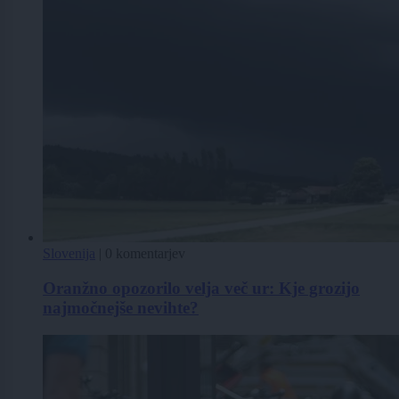
Slovenija
|
0 komentarjev
Oranžno opozorilo velja več ur: Kje grozijo
najmočnejše nevihte?