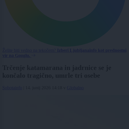
Želite biti vedno na tekočem?
Izberi Ljubljanainfo kot prednostni
vir na Googlu.
Trčenje katamarana in jadrnice se je
končalo tragično, umrle tri osebe
Sobotainfo
|
14. junij 2026 14:18
v
Globalno