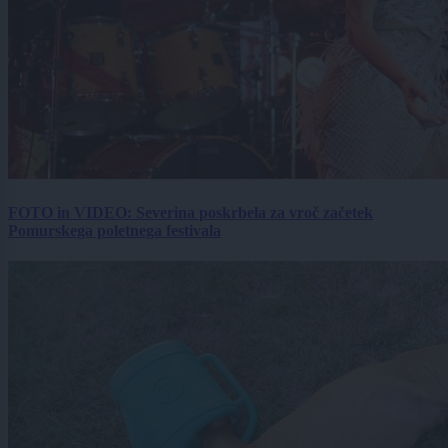
FOTO in VIDEO: Severina poskrbela za vroč začetek
Pomurskega poletnega festivala