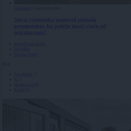
Globalno
|
0 komentarjev
Nova vremenska napoved prinaša
presenečenje, bo poletje manj vroče od
pričakovanj?
nesreča na morju
Hrvaška
Smrtne žrtve
Deli
Facebook
X
WhatsApp
Pošlji