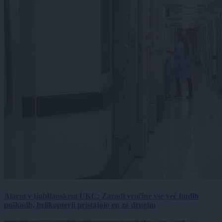
Alarm v ljubljanskem UKC: Zaradi vročine vse več hudih
poškodb, helikopterji pristajajo en za drugim