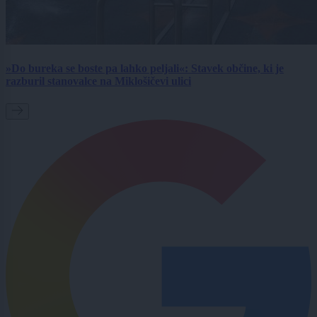
»Do bureka se boste pa lahko peljali«: Stavek občine, ki je
razburil stanovalce na Miklošičevi ulici