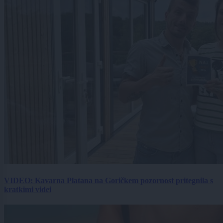
VIDEO: Kavarna Platana na Goričkem pozornost pritegnila s
kratkimi videi