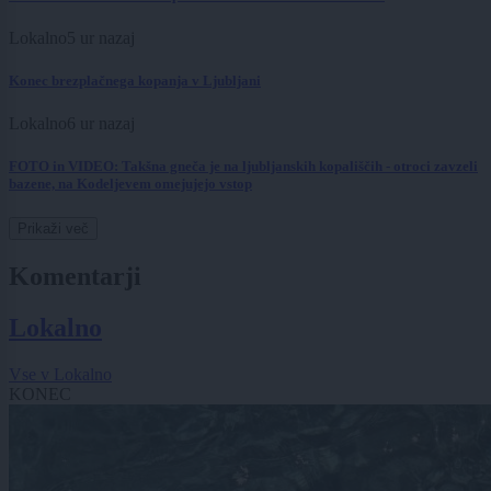
Lokalno
5 ur nazaj
Konec brezplačnega kopanja v Ljubljani
Lokalno
6 ur nazaj
FOTO in VIDEO: Takšna gneča je na ljubljanskih kopališčih - otroci zavzeli
bazene, na Kodeljevem omejujejo vstop
Prikaži več
Komentarji
Lokalno
Vse v Lokalno
KONEC