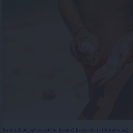
Kam sodi odslužena sončna krema? In ne, ne gre (nujno) v koš