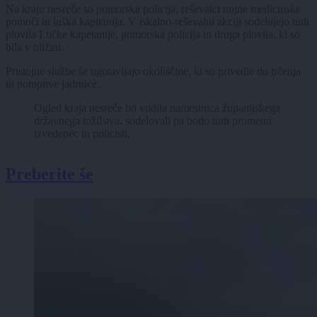
Na kraju nesreče so pomorska policija, reševalci nujne medicinske
pomoči in luška kapitanija. V iskalno-reševalni akciji sodelujejo tudi
plovila Lučke kapetanije, pomorska policija in druga plovila, ki so
bila v bližini.
Pristojne službe še ugotavljajo okoliščine, ki so privedle do trčenja
in potopitve jadrnice.
Ogled kraja nesreče bo vodila namestnica županijskega
državnega tožilstva, sodelovali pa bodo tudi prometni
izvedenec in policisti.
Preberite še