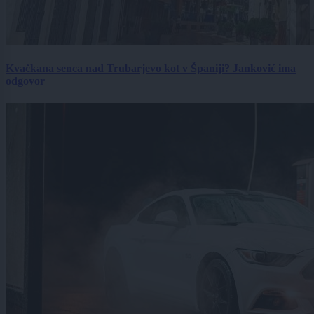
Kvačkana senca nad Trubarjevo kot v Španiji? Janković ima
odgovor