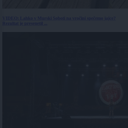
VIDEO: Lahko v Murski Soboti na vročini spečemo jajce?
Rezultat je presenetil ...