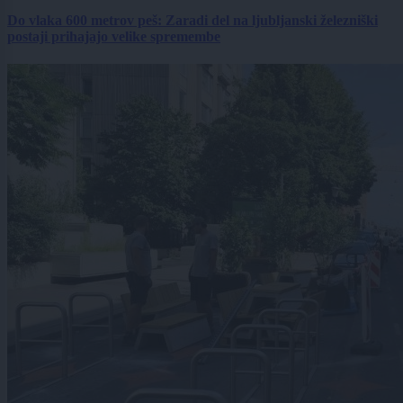
Do vlaka 600 metrov peš: Zaradi del na ljubljanski železniški
postaji prihajajo velike spremembe