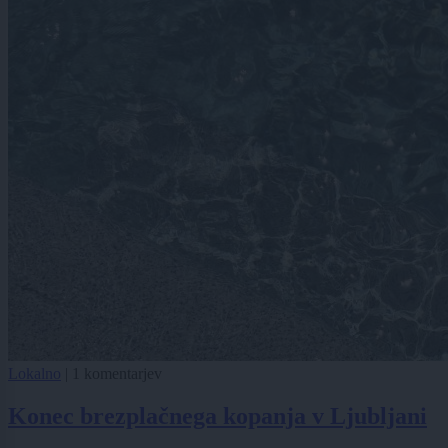
Lokalno
|
1 komentarjev
Konec brezplačnega kopanja v Ljubljani