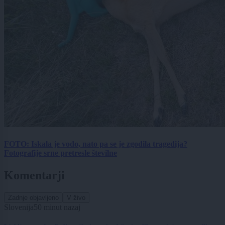
FOTO: Iskala je vodo, nato pa se je zgodila tragedija?
Fotografije srne pretresle številne
Komentarji
Zadnje objavljeno
V živo
Slovenija
50 minut nazaj