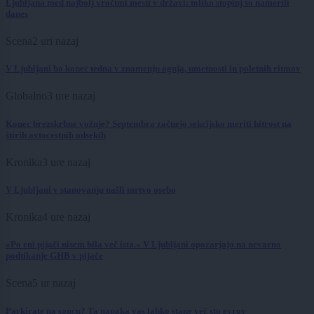
Ljubljana med najbolj vročimi mesti v državi: toliko stopinj so namerili
danes
Scena
2 uri nazaj
V Ljubljani bo konec tedna v znamenju ognja, umetnosti in poletnih ritmov
Globalno
3 ure nazaj
Konec brezskrbne vožnje? Septembra začnejo sekcijsko meriti hitrost na
štirih avtocestnih odsekih
Kronika
3 ure nazaj
V Ljubljani v stanovanju našli mrtvo osebo
Kronika
4 ure nazaj
»Po eni pijači nisem bila več ista.« V Ljubljani opozarjajo na nevarno
podtikanje GHB v pijače
Scena
5 ur nazaj
Parkirate na soncu? Ta napaka vas lahko stane več sto evrov