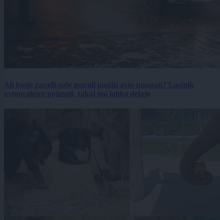
Ali boste zaradi suše morali pustiti avto umazan? Lastnik
avtopralnice pojasnil, zakaj oni lahko delajo