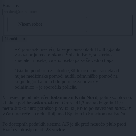
E-naslov
CAPTCHA
Nisem robot
Naročite se
»V pomorski nesreči, ki se je danes okoli 11.38 zgodila
v akvatoriju med otokoma Šolta in Brač, so smrtno
stradale tri osebe, za eno osebo pa se še vedno traga.
Ostalim potnikom z jadrnice, štirim osebam, so delavci
nujne medicinske pomoči nudili zdravniško pomoč na
kraju dogodka in ni bilo potrebe za odvoz v
bolnišnico,« je sporočila policija.
V nesreči je bil udeležen
katamaran Krilo Nord
, potniško plovilo,
ki pluje pod
hrvaško zastavo
. Gre za 41,3 metra dolgo in 11,9
metra široko hitro potniško plovilo, ki je bilo po navedbah
Index.hr
v času nesreče na redni liniji med Splitom in Supetrom na Braču.
Po dostopnih podatkih sistema
AIS
je tik pred nesrečo plulo proti
Braču s hitrostjo okoli
28 vozlov
.