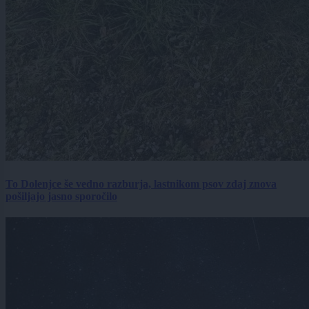
To Dolenjce še vedno razburja, lastnikom psov zdaj znova
pošiljajo jasno sporočilo