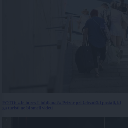
FOTO: »Je to res Ljubljana?« Prizor pri železniški postaji, ki
ga turisti ne bi smeli videti