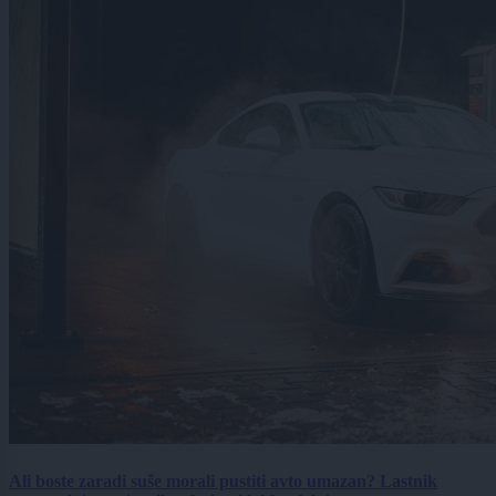
Ali boste zaradi suše morali pustiti avto umazan? Lastnik