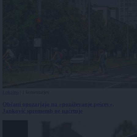
Lokalno
|
1 komentarjev
Občani opozarjajo na »poniževanje pešcev«,
Janković sprememb ne načrtuje