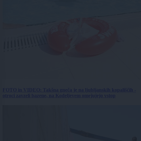
FOTO in VIDEO: Takšna gneča je na ljubljanskih kopališčih -
otroci zavzeli bazene, na Kodeljevem omejujejo vstop