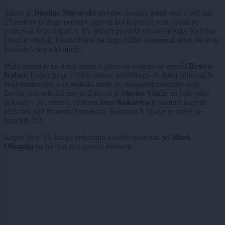
Takrat je
Dimitar Mitrovski
izvrstno izvedel prosti strel z več kot
25 metrov in žogo poslal v zgornji kot koprskih vrat. Gosti so
poskušali še pritiskati, v 85. minuti pa prišli do izenačenja. Kelvina
Ofori je streljal, Marko Brest pa žogo toliko spremenil smer, da je ta
končala v koprski mreži.
Malo zatem je na drugi strani z glavo za malenkost zgrešil
Brown
Irabor,
Koper pa je v četrti minuti sodniškega dodatka zahteval še
enajstmetrovko, a se sodniki zanjo po tveganem posredovanju
Bresta niso odločili zanjo. Zato pa je
Slavko Vinčić
na belo piko
pokazal v 96. minuti, debitant
Inas Kukavica
je namreč naredil
prekršek nad Franom Tomekom. Bassirou N'Diaye je zadel za
končnih 3:2.
Koper bo v 33. krogu prihodnjo nedeljo gostoval pri
Muri
,
Olimpija
pa bo dan prej gostila Primorje.