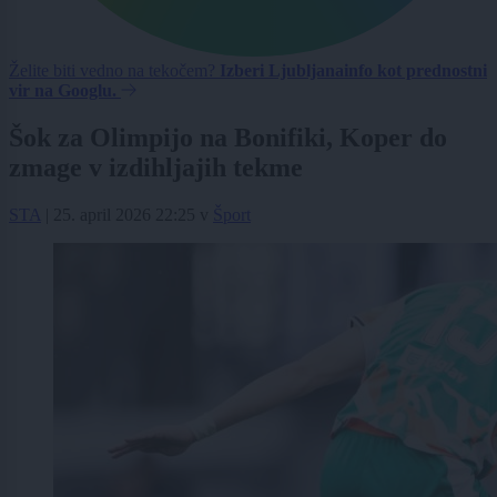
Želite biti vedno na tekočem?
Izberi Ljubljanainfo kot prednostni
vir na Googlu.
Šok za Olimpijo na Bonifiki, Koper do
zmage v izdihljajih tekme
STA
|
25. april 2026 22:25
v
Šport