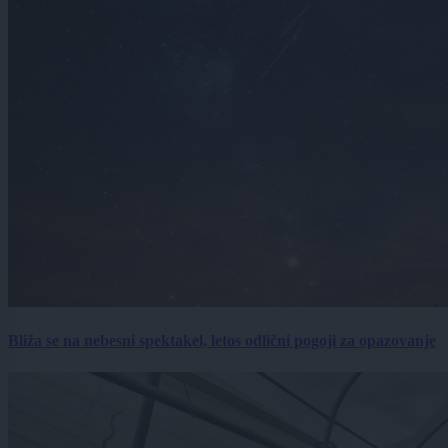
Bliža se na nebesni spektakel, letos odlični pogoji za opazovanje