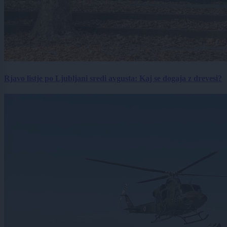
Rjavo listje po Ljubljani sredi avgusta: Kaj se dogaja z drevesi?