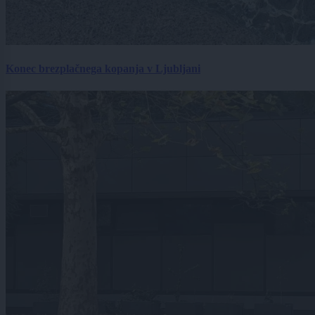
Konec brezplačnega kopanja v Ljubljani