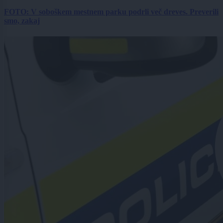
FOTO: V soboškem mestnem parku podrli več dreves. Preverili
smo, zakaj