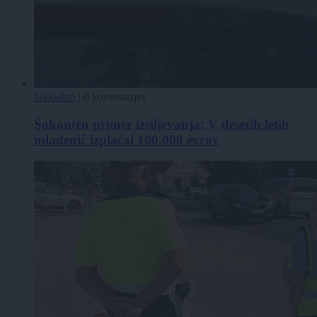
Globalno
|
0 komentarjev
Šokanten primer izsiljevanja: V desetih letih
mladenič izplačal 100.000 evrov