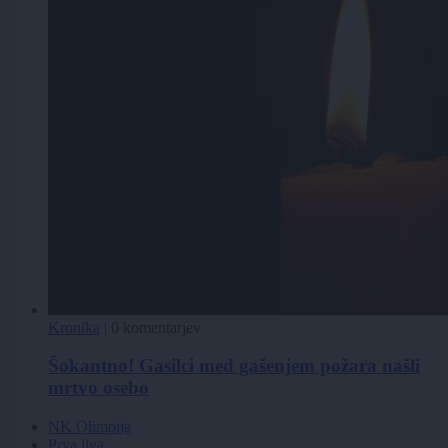
Kronika
|
0 komentarjev
Šokantno! Gasilci med gašenjem požara našli
mrtvo osebo
NK Olimpija
Prva liga