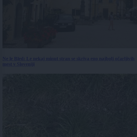
Ne le Bled: Le nekaj minut stran se skriva eno najbolj očarljivih
mest v Sloveniji