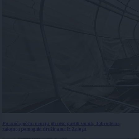
Po uničujočem neurju jih niso pustili samih, dobrodelna
zakonca pomagala družinama iz Zaloga