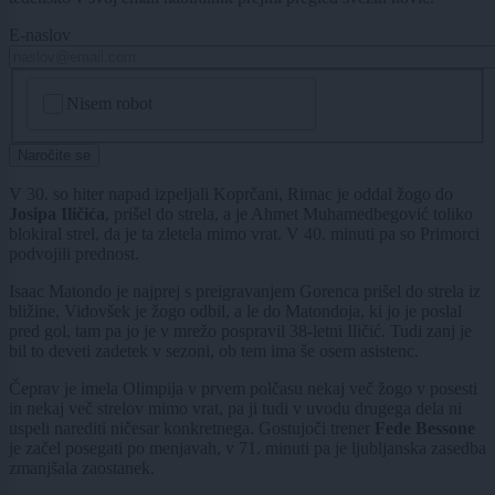
E-naslov
CAPTCHA
Nisem robot
Naročite se
V 30. so hiter napad izpeljali Koprčani, Rimac je oddal žogo do
Josipa Iličića
, prišel do strela, a je Ahmet Muhamedbegović toliko
blokiral strel, da je ta zletela mimo vrat. V 40. minuti pa so Primorci
podvojili prednost.
Isaac Matondo je najprej s preigravanjem Gorenca prišel do strela iz
bližine, Vidovšek je žogo odbil, a le do Matondoja, ki jo je poslal
pred gol, tam pa jo je v mrežo pospravil 38-letni Iličić. Tudi zanj je
bil to deveti zadetek v sezoni, ob tem ima še osem asistenc.
Čeprav je imela Olimpija v prvem polčasu nekaj več žogo v posesti
in nekaj več strelov mimo vrat, pa ji tudi v uvodu drugega dela ni
uspeli narediti ničesar konkretnega. Gostujoči trener
Fede Bessone
je začel posegati po menjavah, v 71. minuti pa je ljubljanska zasedba
zmanjšala zaostanek.