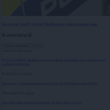
Ste ga kje videli? 45-letni Mariborčan odšel neznano kam
Komentarji
Zadnje objavljeno
V živo
Lokalno
3 ure nazaj
FOTO in VIDEO: Medtem ko občina odlaša, podjetniki sami rešujejo ugled
podhoda Ajdovščina
Kronika
10 ur nazaj
Skoraj kot v akcijskem filmu: policisti lovili 19-letnika po ulicah Pule
Slovenija
10 ur nazaj
Slovenijo lahko zajamejo močnejše nevihte, nalivi in toča