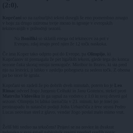
(2:0).
Koprčani
so na razburljivi tekmi dosegli še eno pomembno zmago
v boju za drugo oziroma tretje mesto in igranje v evropskih
tekmovanjih v prihodnji sezoni.
Na
Bonifiki
so sklatili enega od tekmecev za pot v
Evropo, zdaj imajo pred njim že 12 točk naskoka.
Če ima Koper tako odprto pot do Evrope, pa
Olimpijo
, ki
Koprčanov ni premagala že pet ligaških tekem, glede tega do konca
sezone čaka skoraj misija nemogoče. Maribor in Bravo, ki sta pred
njo na lestvici, ji lahko v nedeljo pobegneta za sedem točk. Z obema
pa bo sicer še igrala.
Koprčani so zadeli že po dobrih dveh minutah, potem ko je
Leo
Rimac
odvzel žogo Jurgenu Celhaki in Janu Gorencu, stekel proti
Matevžu Vidovšku
in ga ugnal za vodstvo z 1:0 in svoj deveti gol
sezone. Olimpija bi lahko izenačila v 23. minuti, ko je imel po
protinapadu in natančni podaji Jošta Urbančiča z leve strani Pedro
Lucas neoviran strel z glavo, vendar žogo poslal malo mimo vrat.
Želiš biti vedno na tekočem? Prijavi se na novice in dvakrat
tedensko v svoj email nabiralnik prejmi pregled svežih novic.