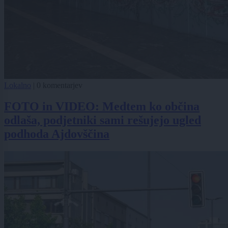
Lokalno
|
0 komentarjev
FOTO in VIDEO: Medtem ko občina
odlaša, podjetniki sami rešujejo ugled
podhoda Ajdovščina