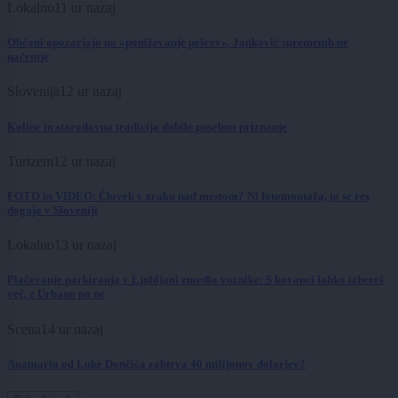
Lokalno
11 ur nazaj
Občani opozarjajo na »poniževanje pešcev«, Janković sprememb ne
načrtuje
Slovenija
12 ur nazaj
Koline in starodavna tradicija dobile posebno priznanje
Turizem
12 ur nazaj
FOTO in VIDEO: Človek v zraku nad mestom? Ni fotomontaža, to se res
dogaja v Sloveniji
Lokalno
13 ur nazaj
Plačevanje parkiranja v Ljubljani zmedlo voznike: S kovanci lahko izbereš
več, z Urbano pa ne
Scena
14 ur nazaj
Anamaria od Luke Dončića zahteva 40 milijonov dolarjev?