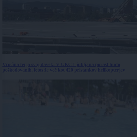
Vročina terja svoj davek: V UKC Ljubljana porast hudo
poškodovanih, letos že več kot 420 pristankov helikopterjev