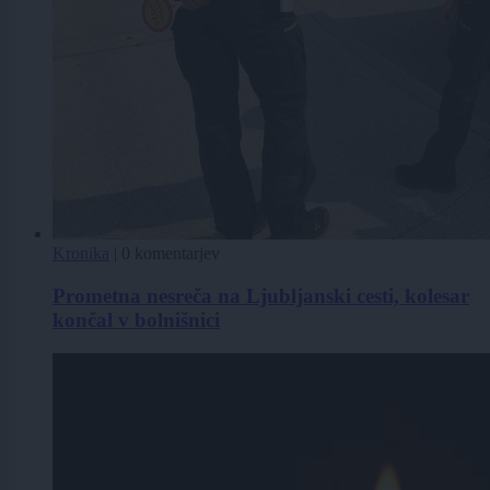
Kronika
|
0 komentarjev
Prometna nesreča na Ljubljanski cesti, kolesar
končal v bolnišnici