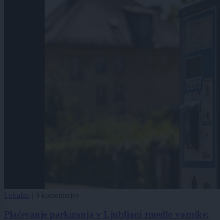
Lokalno
|
0 komentarjev
Plačevanje parkiranja v Ljubljani zmedlo voznike: