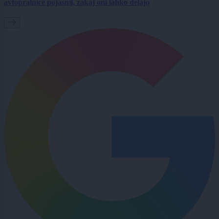
avtopralnice pojasnil, zakaj oni lahko delajo