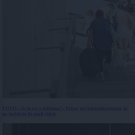
FOTO: »Je to res Ljubljana?« Prizor pri železniški postaji, ki
ga turisti ne bi smeli videti