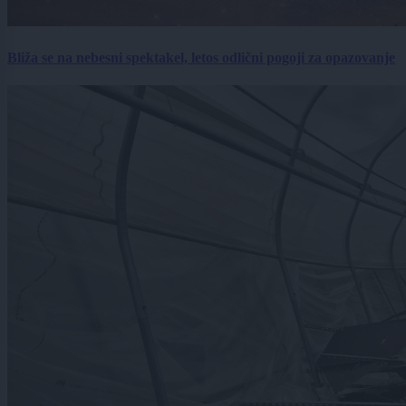
Bliža se na nebesni spektakel, letos odlični pogoji za opazovanje