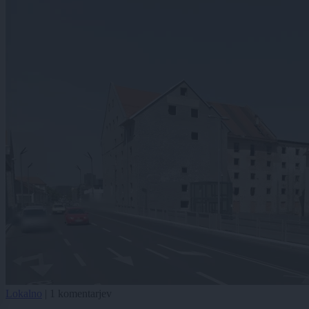
Lokalno
|
1 komentarjev