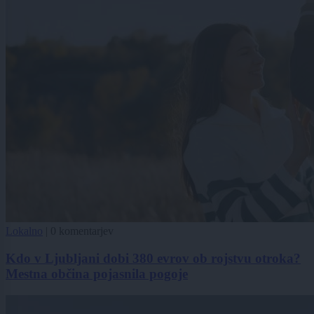
Lokalno
|
0 komentarjev
Kdo v Ljubljani dobi 380 evrov ob rojstvu otroka?
Mestna občina pojasnila pogoje