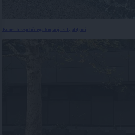
Konec brezplačnega kopanja v Ljubljani