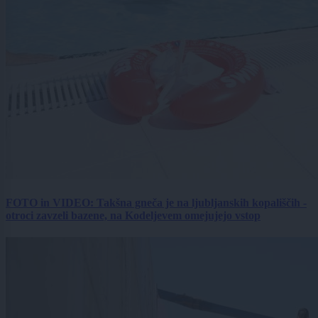
FOTO in VIDEO: Takšna gneča je na ljubljanskih kopališčih -
otroci zavzeli bazene, na Kodeljevem omejujejo vstop