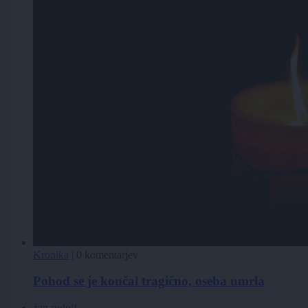
Kronika
|
0 komentarjev
Pohod se je končal tragično, oseba umrla
žan rudolf