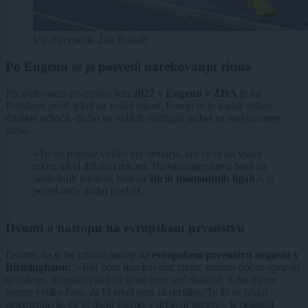
Vir: Facebook Žan Rudolf
Po Eugenu se je posvetil narekovanju ritma
Po svetovnem prvenstvu leta
2022
v
Eugenu v ZDA
je na
Poljskem prvič tekel na veliki tekmi. Potem se je zaradi mlade
družine odločil, da bo na velikih mitingih skrbel za narekovanje
ritma.
»To mi prinese veliko več denarja, kot če bi na vsaki
tekmi tekel državni rekord. Narekovalec ritma bom na
naslednjih tekmah, tudi na
štirih diamantnih ligah
,« je
po rekordu dodal Rudolf.
Dvomi o nastopu na evropskem prvenstvu
Dvomi, da si bo izboril nastop na
evropskem prvenstvu avgusta v
Birminghamu
. »Ker bom narekovalec ritma, moram dobro opraviti
to nalogo, drugače vabil za to ne bom več dobival. Tako mi ne
ostane veliko časa, da bi tekel sam za rezultat. To bi se lahko
spremenilo le, če bi dobil službo v državni upravi,« je pojasnil