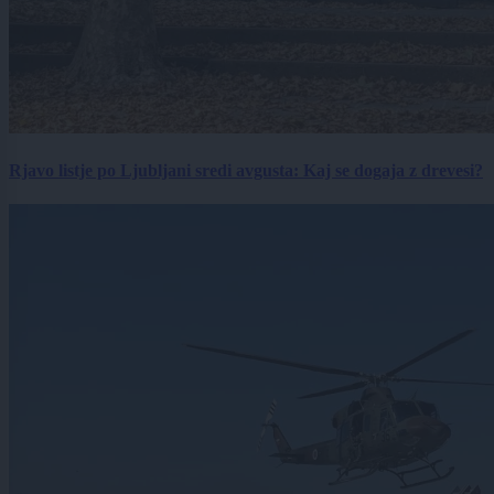
Rjavo listje po Ljubljani sredi avgusta: Kaj se dogaja z drevesi?