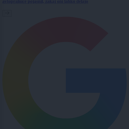
avtopralnice pojasnil, zakaj oni lahko delajo