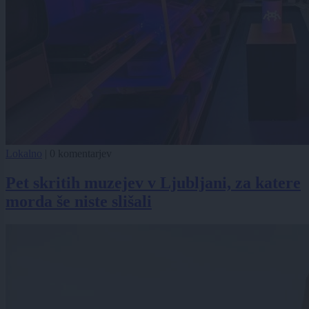
Lokalno
|
0 komentarjev
Pet skritih muzejev v Ljubljani, za katere
morda še niste slišali