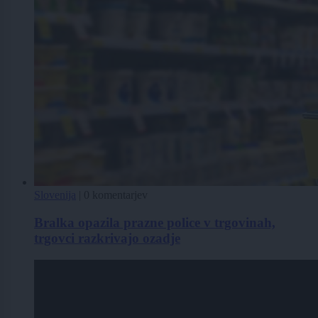
Slovenija
|
0 komentarjev
Bralka opazila prazne police v trgovinah,
trgovci razkrivajo ozadje