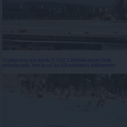
Vročina terja svoj davek: V UKC Ljubljana porast hudo
poškodovanih, letos že več kot 420 pristankov helikopterjev