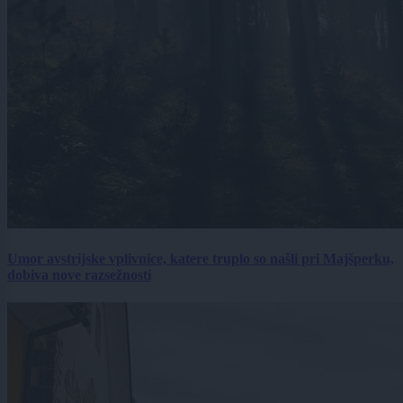
Umor avstrijske vplivnice, katere truplo so našli pri Majšperku,
dobiva nove razsežnosti