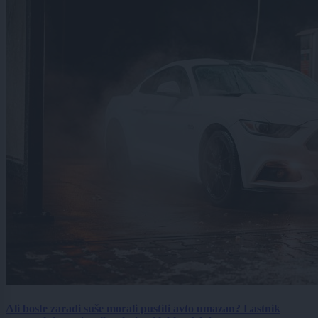
Ali boste zaradi suše morali pustiti avto umazan? Lastnik