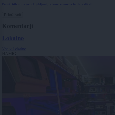
Pet skritih muzejev v Ljubljani, za katere morda še niste slišali
Prikaži več
Komentarji
Lokalno
Vse v Lokalno
NAMIG