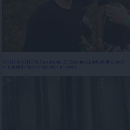
FOTO in VIDEO: Na zdravje! V Mariboru postavljali rekord
za najdaljšo špricer zdravico na svetu