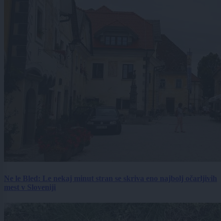
Ne le Bled: Le nekaj minut stran se skriva eno najbolj očarljivih
mest v Sloveniji