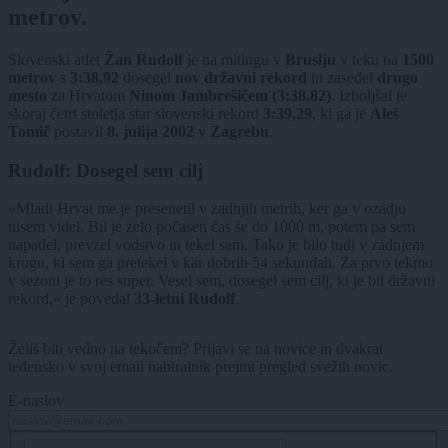
metrov.
Slovenski atlet
Žan Rudolf
je na mitingu v
Bruslju
v teku na
1500
metrov
s
3:38,92
dosegel
nov državni rekord
in zasedel
drugo
mesto
za Hrvatom
Ninom Jambrešičem (3:38,82)
. Izboljšal je
skoraj četrt stoletja star slovenski rekord
3:39,29
, ki ga je
Aleš
Tomič
postavil
8. julija 2002
v
Zagrebu
.
Rudolf: Dosegel sem cilj
»Mladi Hrvat me je presenetil v zadnjih metrih, ker ga v ozadju
nisem videl. Bil je zelo počasen čas še do 1000 m, potem pa sem
napadel, prevzel vodstvo in tekel sam. Tako je bilo tudi v zadnjem
krogu, ki sem ga pretekel v kar dobrih 54 sekundah. Za prvo tekmo
v sezoni je to res super. Vesel sem, dosegel sem cilj, ki je bil državni
rekord,« je povedal
33-letni Rudolf
.
Želiš biti vedno na tekočem? Prijavi se na novice in dvakrat
tedensko v svoj email nabiralnik prejmi pregled svežih novic.
E-naslov
CAPTCHA