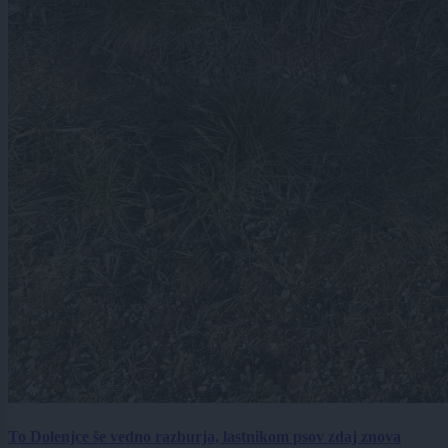
To Dolenjce še vedno razburja, lastnikom psov zdaj znova