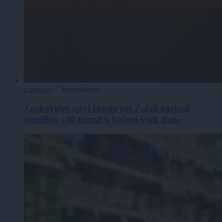
Lokalno
|
7 komentarjev
Jankovićev novi rondo pri Žalah razjezil
voznike: »30 minut v koloni vsak dan«