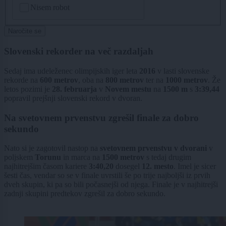
Nisem robot
Naročite se
Slovenski rekorder na več razdaljah
Sedaj ima udeleženec olimpijskih iger leta
2016
v lasti slovenske
rekorde na
600 metrov
, oba na
800 metrov
ter na
1000 metrov
. Že
letos pozimi je
28. februarja
v
Novem mestu
na
1500 m
s
3:39,44
popravil prejšnji slovenski rekord v dvoran.
Na svetovnem prvenstvu zgrešil finale za dobro
sekundo
Nato si je zagotovil nastop na
svetovnem prvenstvu v dvorani
v
poljskem
Torunu
in marca na
1500 metrov
s tedaj drugim
najhitrejšim časom kariere
3:40,20
dosegel
12. mesto
. Imel je sicer
šesti čas, vendar so se v finale uvrstili še po trije najboljši iz prvih
dveh skupin, ki pa so bili počasnejši od njega. Finale je v najhitrejši
zadnji skupini predtekov zgrešil za dobro sekundo.