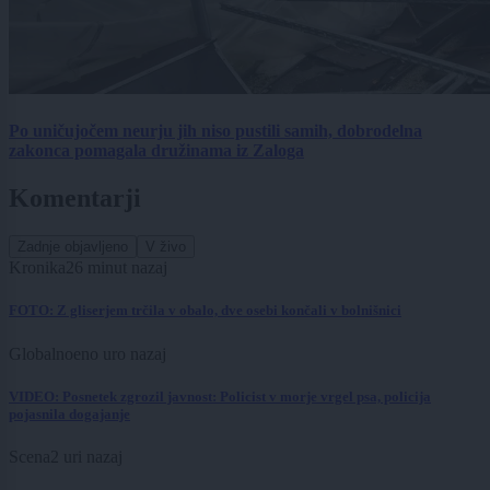
Po uničujočem neurju jih niso pustili samih, dobrodelna
zakonca pomagala družinama iz Zaloga
Komentarji
Zadnje objavljeno
V živo
Kronika
26 minut nazaj
FOTO: Z gliserjem trčila v obalo, dve osebi končali v bolnišnici
Globalno
eno uro nazaj
VIDEO: Posnetek zgrozil javnost: Policist v morje vrgel psa, policija
pojasnila dogajanje
Scena
2 uri nazaj