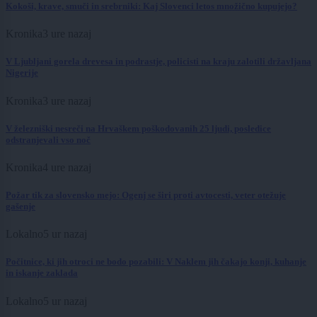
Kokoši, krave, smuči in srebrniki: Kaj Slovenci letos množično kupujejo?
Kronika
3 ure nazaj
V Ljubljani gorela drevesa in podrastje, policisti na kraju zalotili državljana
Nigerije
Kronika
3 ure nazaj
V železniški nesreči na Hrvaškem poškodovanih 25 ljudi, posledice
odstranjevali vso noč
Kronika
4 ure nazaj
Požar tik za slovensko mejo: Ogenj se širi proti avtocesti, veter otežuje
gašenje
Lokalno
5 ur nazaj
Počitnice, ki jih otroci ne bodo pozabili: V Naklem jih čakajo konji, kuhanje
in iskanje zaklada
Lokalno
5 ur nazaj