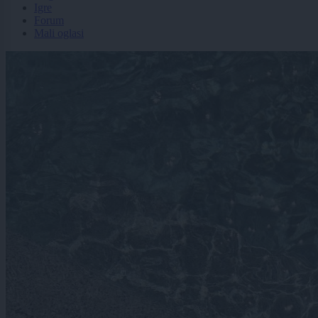
Igre
Forum
Mali oglasi