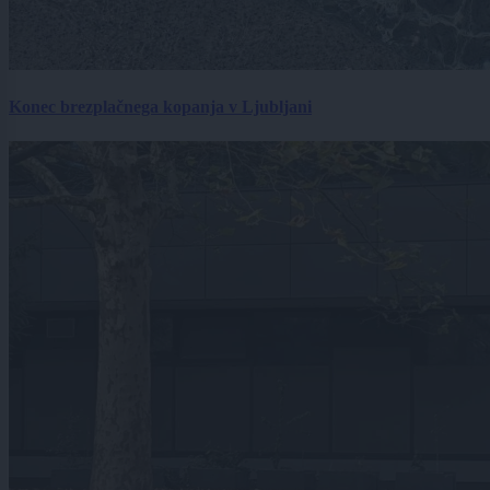
Konec brezplačnega kopanja v Ljubljani