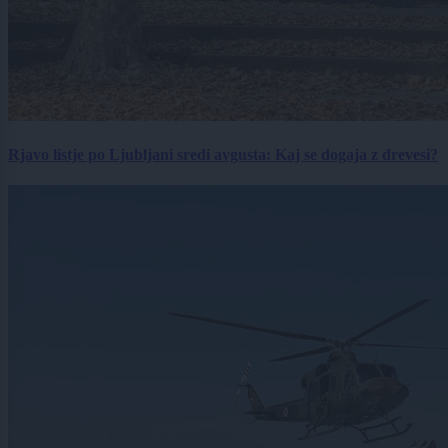
Rjavo listje po Ljubljani sredi avgusta: Kaj se dogaja z drevesi?