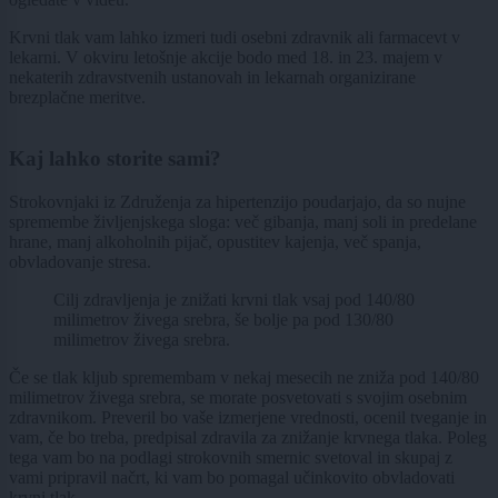
Krvni tlak vam lahko izmeri tudi osebni zdravnik ali farmacevt v
lekarni. V okviru letošnje akcije bodo med 18. in 23. majem v
nekaterih zdravstvenih ustanovah in lekarnah organizirane
brezplačne meritve.
Kaj lahko storite sami?
Strokovnjaki iz Združenja za hipertenzijo poudarjajo, da so nujne
spremembe življenjskega sloga: več gibanja, manj soli in predelane
hrane, manj alkoholnih pijač, opustitev kajenja, več spanja,
obvladovanje stresa.
Cilj zdravljenja je znižati krvni tlak vsaj pod 140/80
milimetrov živega srebra, še bolje pa pod 130/80
milimetrov živega srebra.
Če se tlak kljub spremembam v nekaj mesecih ne zniža pod 140/80
milimetrov živega srebra, se morate posvetovati s svojim osebnim
zdravnikom. Preveril bo vaše izmerjene vrednosti, ocenil tveganje in
vam, če bo treba, predpisal zdravila za znižanje krvnega tlaka. Poleg
tega vam bo na podlagi strokovnih smernic svetoval in skupaj z
vami pripravil načrt, ki vam bo pomagal učinkovito obvladovati
krvni tlak.