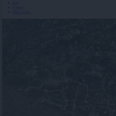
Igre
Forum
Mali oglasi