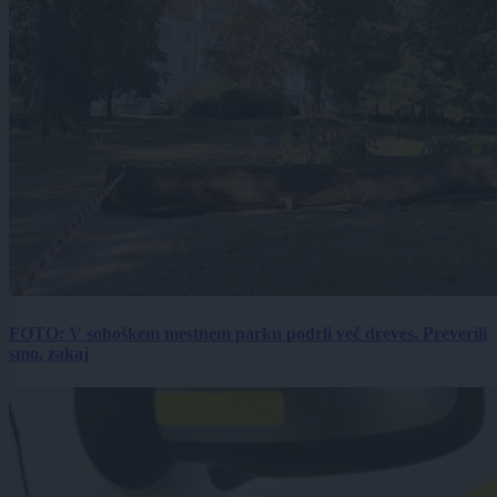
FOTO: V soboškem mestnem parku podrli več dreves. Preverili
smo, zakaj