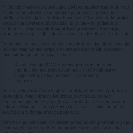
V Sloveniji vsako leto poteka akcija
Mesec meritev maj
, ki jo vodi
Mednarodno združenje za hipertenzijo, pri nas pa poteka pod
okriljem Združenja za arterijsko hipertenzijo. Ta mednarodni projekt
opozarja na nevarnosti hipertenzije, ki jo ima – po podatkih iz
zadnjih let –
skoraj vsak drugi odrasli prebivalec Slovenije
,
skoraj polovica pa se jih sploh ne zaveda, da je njihov tlak previsok.
To pomeni, da na tisoče ljudi živi z neodkritim dejavnikom tveganja,
ki lahko vsak trenutek pripelje do enega od srčno-žilnih zapletov,
med katerimi je tudi možganska kap.
Rezultati akcije MMM v Sloveniji so jasni: ogromno
ljudi ima tlak nad priporočeno mejo 140/90 milimetrov
živega srebra, pa tega ne vedo – vse dokler ni
prepozno.
Prav zato slovensko Združenje za arterijsko hipertenzijo priporoča,
da si odrasli vsaj enkrat na leto izmerijo krvni tlak, osebe z
dodatnimi dejavniki tveganja (bližnji sorodniki z zvišanim krvnim
tlakom, zvišan holesterol, čezmerna telesna masa, slaba prehrana,
sedeč način življenja, stres) pa pogosteje.
Izmerite si ga lahko sami z umerjenim merilnikom, pomembno pa je,
da to naredite pravilno. Pravilno merjenje krvnega tlaka si lahko
ogledate v videu.