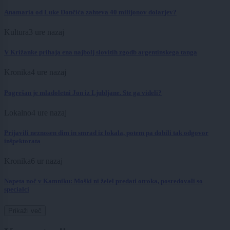
Anamaria od Luke Dončića zahteva 40 milijonov dolarjev?
Kultura
3 ure nazaj
V Križanke prihaja ena najbolj slovitih zgodb argentinskega tanga
Kronika
4 ure nazaj
Pogrešan je mladoletni Jon iz Ljubljane. Ste ga videli?
Lokalno
4 ure nazaj
Prijavili neznosen dim in smrad iz lokala, potem pa dobili tak odgovor
inšpektorata
Kronika
6 ur nazaj
Napeta noč v Kamniku: Moški ni želel predati otroka, posredovali so
specialci
Prikaži več