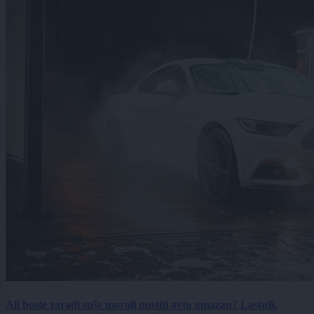
Ali boste zaradi suše morali pustiti avto umazan? Lastnik