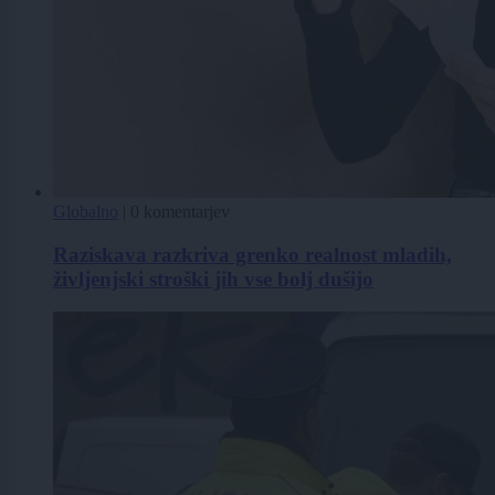
Globalno
|
0 komentarjev
Raziskava razkriva grenko realnost mladih,
življenjski stroški jih vse bolj dušijo