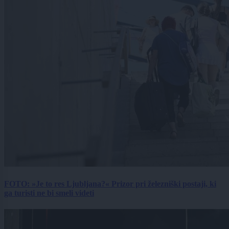
FOTO: »Je to res Ljubljana?« Prizor pri železniški postaji, ki
ga turisti ne bi smeli videti