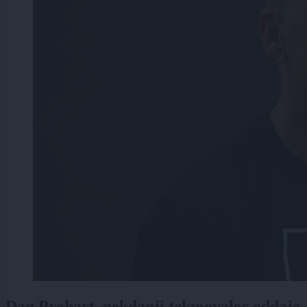
Dan Prohart, nekdanji tekmovalec oddaje