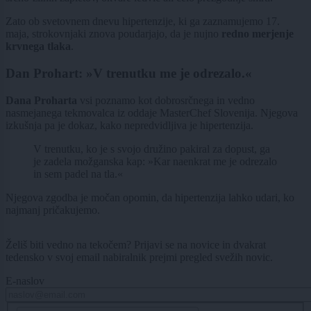
Zato ob svetovnem dnevu hipertenzije, ki ga zaznamujemo 17.
maja, strokovnjaki znova poudarjajo, da je nujno
redno merjenje
krvnega tlaka
.
Dan Prohart: »V trenutku me je odrezalo.«
Dana Proharta
vsi poznamo kot dobrosrčnega in vedno
nasmejanega tekmovalca iz oddaje MasterChef Slovenija. Njegova
izkušnja pa je dokaz, kako nepredvidljiva je hipertenzija.
V trenutku, ko je s svojo družino pakiral za dopust, ga
je zadela možganska kap: »Kar naenkrat me je odrezalo
in sem padel na tla.«
Njegova zgodba je močan opomin, da hipertenzija lahko udari, ko
najmanj pričakujemo.
Želiš biti vedno na tekočem? Prijavi se na novice in dvakrat
tedensko v svoj email nabiralnik prejmi pregled svežih novic.
E-naslov