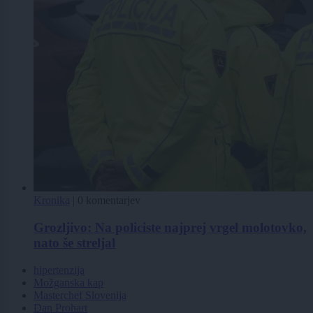
Kronika
|
0 komentarjev
Grozljivo: Na policiste najprej vrgel molotovko,
nato še streljal
hipertenzija
Možganska kap
Masterchef Slovenija
Dan Prohart