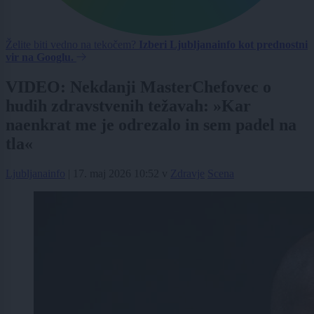
Želite biti vedno na tekočem?
Izberi Ljubljanainfo kot prednostni
vir na Googlu.
VIDEO: Nekdanji MasterChefovec o
hudih zdravstvenih težavah: »Kar
naenkrat me je odrezalo in sem padel na
tla«
Ljubljanainfo
|
17. maj 2026 10:52
v
Zdravje
Scena