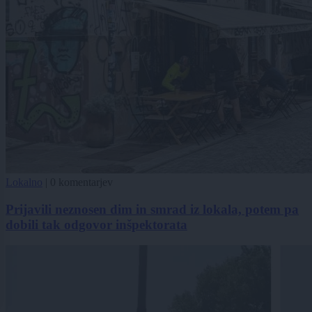
Lokalno
|
0 komentarjev
Prijavili neznosen dim in smrad iz lokala, potem pa
dobili tak odgovor inšpektorata