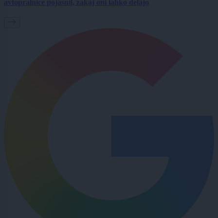
avtopralnice pojasnil, zakaj oni lahko delajo