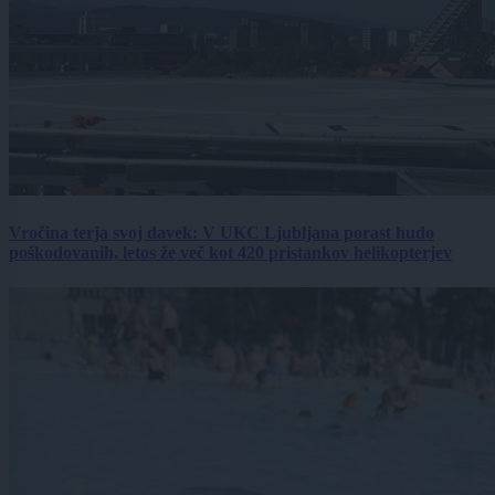
Vročina terja svoj davek: V UKC Ljubljana porast hudo
poškodovanih, letos že več kot 420 pristankov helikopterjev