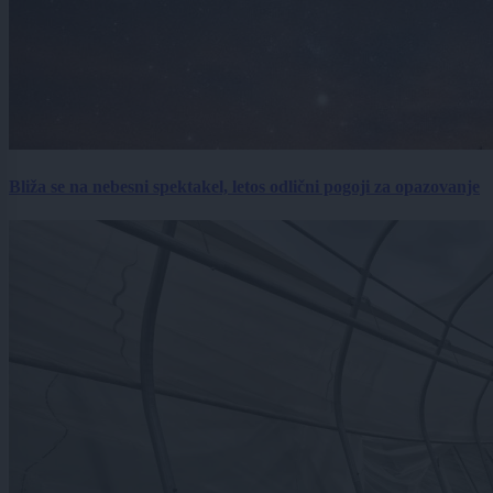
Bliža se na nebesni spektakel, letos odlični pogoji za opazovanje