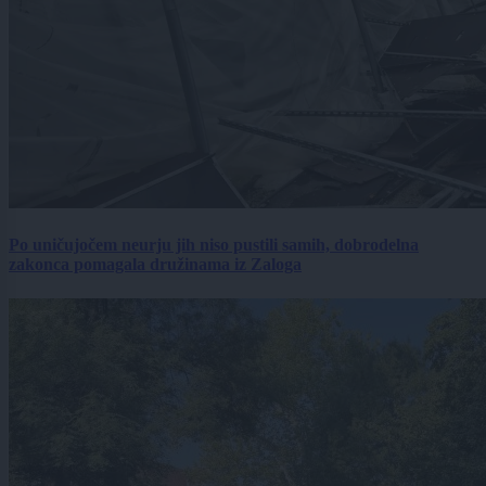
Po uničujočem neurju jih niso pustili samih, dobrodelna
zakonca pomagala družinama iz Zaloga