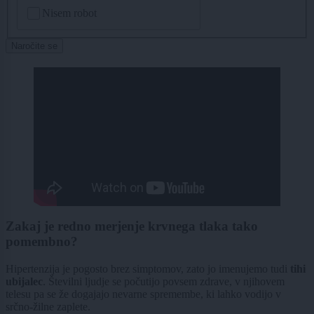
CAPTCHA
Nisem robot
Naročite se
Zakaj je redno merjenje krvnega tlaka tako
pomembno?
Hipertenzija je pogosto brez simptomov, zato jo imenujemo tudi
tihi
ubijalec
. Številni ljudje se počutijo povsem zdrave, v njihovem
telesu pa se že dogajajo nevarne spremembe, ki lahko vodijo v
srčno-žilne zaplete.