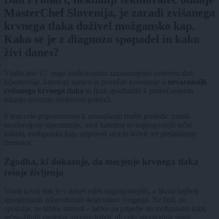
MasterChef Slovenija, je zaradi zvišanega
krvnega tlaka doživel možgansko kap.
Kako se je z diagnozo spopadel in kako
živi danes?
Vsako leto 17. maja tradicionalno zaznamujemo svetovni dan
hipertenzije, katerega namen je povečati zavedanje o
nevarnostih
zvišanega krvnega tlaka
in ljudi spodbuditi k pravočasnemu
iskanju ustrezne strokovne pomoči.
S tem zelo pripomoremo k zmanjšanju hudih posledic zaradi
nezdravljene hipertenzije, med katerimi so najpogostejši srčni
infarkt, možganska kap, odpoved srca in ledvic ter poslabšanje
demence.
Zgodba, ki dokazuje, da merjenje krvnega tlaka
rešuje življenja
Visok krvni tlak je v danes eden najpogostejših, a hkrati najbolj
spregledanih zdravstvenih dejavnikov tveganja. Ne boli, ne
opozarja, ne izbira starosti – lahko pa pripelje do možganske kapi,
srčno-žilnih zapletov, okvare ledvic ali celo prezgodnje smrti.