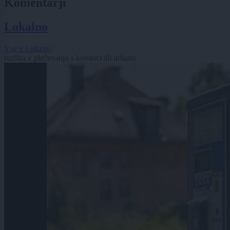
Komentarji
Lokalno
Vse v Lokalno
razlika v plačevanju s kovanci ali urbano