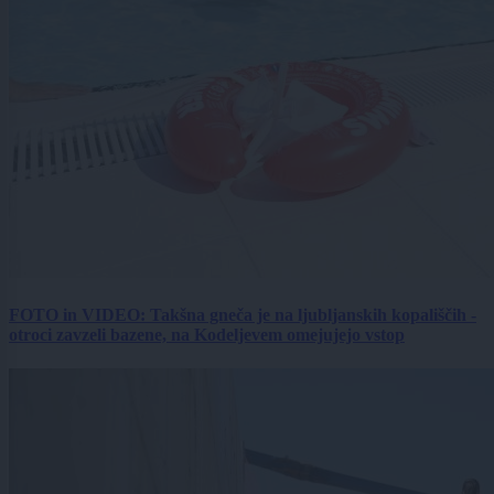
FOTO in VIDEO: Takšna gneča je na ljubljanskih kopališčih -
otroci zavzeli bazene, na Kodeljevem omejujejo vstop