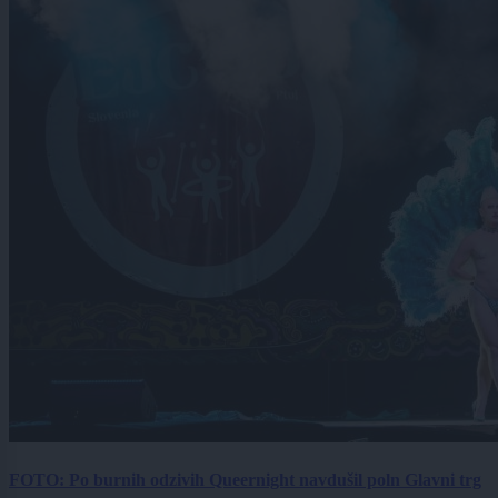
FOTO: Po burnih odzivih Queernight navdušil poln Glavni trg