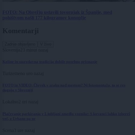
FOTO: Na Obrežju ustavili tovornjak iz Španije, med
pohištvom našli 177 kilogramov konoplje
Komentarji
Zadnje objavljeno
V živo
Slovenija
23 minut nazaj
Koline in starodavna tradicija dobile posebno priznanje
Turizem
eno uro nazaj
FOTO in VIDEO: Človek v zraku nad mestom? Ni fotomontaža, to se res
dogaja v Sloveniji
Lokalno
2 uri nazaj
Plačevanje parkiranja v Ljubljani zmedlo voznike: S kovanci lahko izbereš
več, z Urbano pa ne
Scena
3 ure nazaj