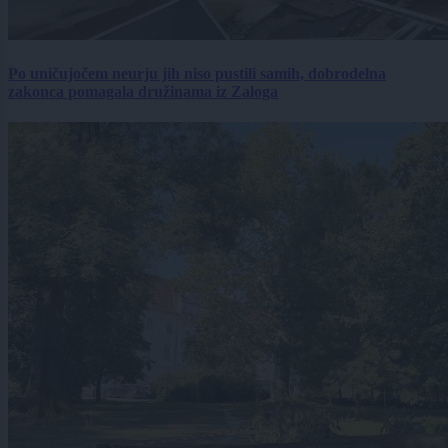
Po uničujočem neurju jih niso pustili samih, dobrodelna
zakonca pomagala družinama iz Zaloga