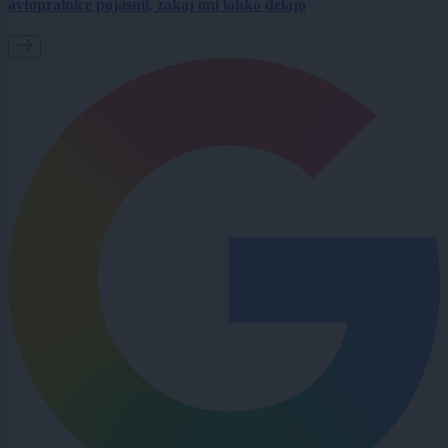
avtopralnice pojasnil, zakaj oni lahko delajo