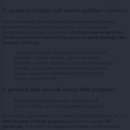
Tveganje povečujejo tudi sončne opekline v otroštvu
Največje tveganje za razvoj kožnega raka predstavlja pretirana
izpostavljenost ultravijoličnemu sevanju sonca ali solarijev.
Strokovnjaki opozarjajo, da lahko že
ena hujša sončna opeklina v
otroštvu pomembno poveča tveganje za nastanek kožnega raka
pozneje v življenju.
»Zagorelost ni znak zdravja, temveč odziv kože na
poškodbo. Sončna opeklina, zlasti v otroštvu in
mladosti, povečuje tveganje za kožnega raka kasneje v
življenju. Zaščita pred soncem zato ni zgolj poletna
navada, ampak del vsakodnevne skrbi za zdravje
kože,« opozarja Đurišić.
V preteklih letih opravili skoraj 3000 pregledov
Preventivni pregledi potekajo v okviru pobude
#SaveYourSkin, ki v Sloveniji poteka že peto leto.
Po podatkih organizatorjev so v preteklih štirih letih opravili več kot
2900 pregledov kožnih znamenj,
pri čemer so zaznali
111
sprememb
, ki so zahtevale nadaljnjo obravnavo zaradi suma na