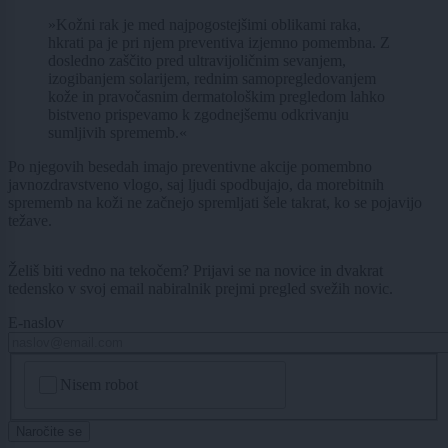
»Kožni rak je med najpogostejšimi oblikami raka,
hkrati pa je pri njem preventiva izjemno pomembna. Z
dosledno zaščito pred ultravijoličnim sevanjem,
izogibanjem solarijem, rednim samopregledovanjem
kože in pravočasnim dermatološkim pregledom lahko
bistveno prispevamo k zgodnejšemu odkrivanju
sumljivih sprememb.«
Po njegovih besedah imajo preventivne akcije pomembno
javnozdravstveno vlogo, saj ljudi spodbujajo, da morebitnih
sprememb na koži ne začnejo spremljati šele takrat, ko se pojavijo
težave.
Želiš biti vedno na tekočem? Prijavi se na novice in dvakrat
tedensko v svoj email nabiralnik prejmi pregled svežih novic.
E-naslov
CAPTCHA
Nisem robot
Naročite se