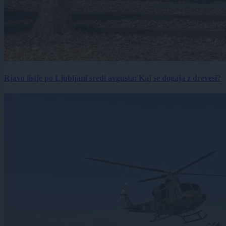
Rjavo listje po Ljubljani sredi avgusta: Kaj se dogaja z drevesi?