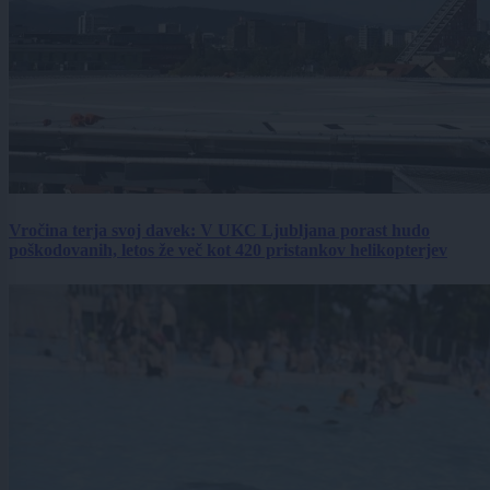
Vročina terja svoj davek: V UKC Ljubljana porast hudo
poškodovanih, letos že več kot 420 pristankov helikopterjev