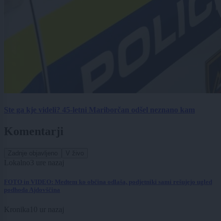
Ste ga kje videli? 45-letni Mariborčan odšel neznano kam
Komentarji
Zadnje objavljeno
V živo
Lokalno
3 ure nazaj
FOTO in VIDEO: Medtem ko občina odlaša, podjetniki sami rešujejo ugled
podhoda Ajdovščina
Kronika
10 ur nazaj