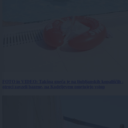
FOTO in VIDEO: Takšna gneča je na ljubljanskih kopališčih -
otroci zavzeli bazene, na Kodeljevem omejujejo vstop