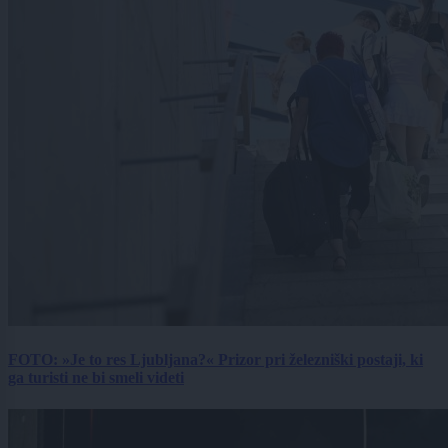
FOTO: »Je to res Ljubljana?« Prizor pri železniški postaji, ki
ga turisti ne bi smeli videti