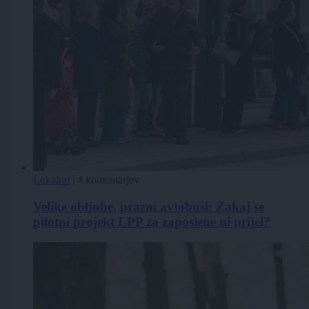
Lokalno
|
4 komentarjev
Velike obljube, prazni avtobusi: Zakaj se
pilotni projekt LPP za zaposlene ni prijel?