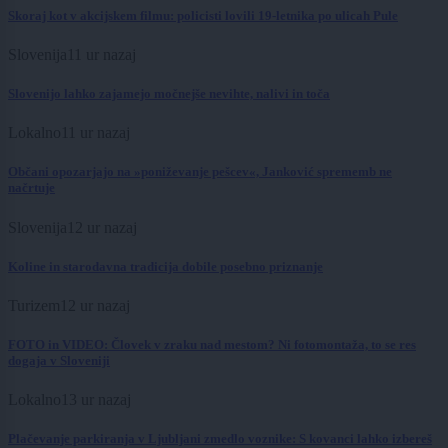
Skoraj kot v akcijskem filmu: policisti lovili 19-letnika po ulicah Pule
Slovenija
11 ur nazaj
Slovenijo lahko zajamejo močnejše nevihte, nalivi in toča
Lokalno
11 ur nazaj
Občani opozarjajo na »poniževanje pešcev«, Janković sprememb ne
načrtuje
Slovenija
12 ur nazaj
Koline in starodavna tradicija dobile posebno priznanje
Turizem
12 ur nazaj
FOTO in VIDEO: Človek v zraku nad mestom? Ni fotomontaža, to se res
dogaja v Sloveniji
Lokalno
13 ur nazaj
Plačevanje parkiranja v Ljubljani zmedlo voznike: S kovanci lahko izbereš