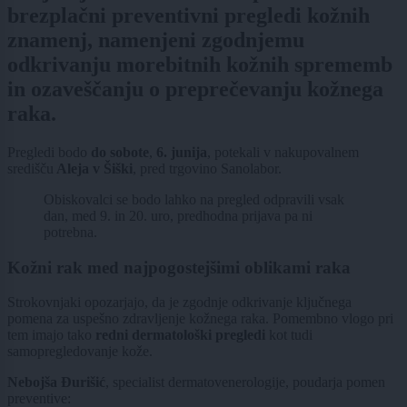
brezplačni preventivni pregledi kožnih
znamenj, namenjeni zgodnjemu
odkrivanju morebitnih kožnih sprememb
in ozaveščanju o preprečevanju kožnega
raka.
Pregledi bodo
do sobote
,
6. junija
, potekali v nakupovalnem
središču
Aleja v Šiški
, pred trgovino Sanolabor.
Obiskovalci se bodo lahko na pregled odpravili vsak
dan, med 9. in 20. uro, predhodna prijava pa ni
potrebna.
Kožni rak med najpogostejšimi oblikami raka
Strokovnjaki opozarjajo, da je zgodnje odkrivanje ključnega
pomena za uspešno zdravljenje kožnega raka. Pomembno vlogo pri
tem imajo tako
redni dermatološki pregledi
kot tudi
samopregledovanje kože.
Nebojša Đurišić
, specialist dermatovenerologije, poudarja pomen
preventive: