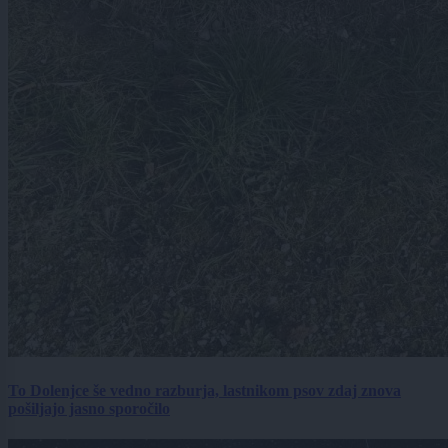
To Dolenjce še vedno razburja, lastnikom psov zdaj znova
pošiljajo jasno sporočilo