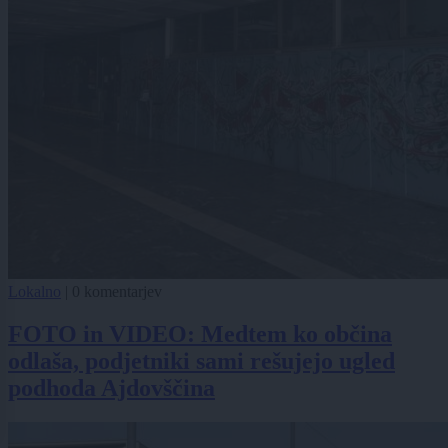
Lokalno
|
0 komentarjev
FOTO in VIDEO: Medtem ko občina
odlaša, podjetniki sami rešujejo ugled
podhoda Ajdovščina