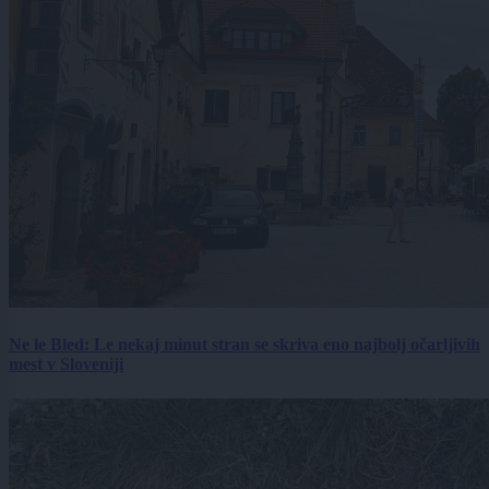
Ne le Bled: Le nekaj minut stran se skriva eno najbolj očarljivih
mest v Sloveniji