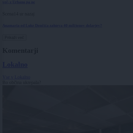
več, z Urbano pa ne
Scena
14 ur nazaj
Anamaria od Luke Dončića zahteva 40 milijonov dolarjev?
Prikaži več
Komentarji
Lokalno
Vse v Lokalno
Bo občina ukrepala?