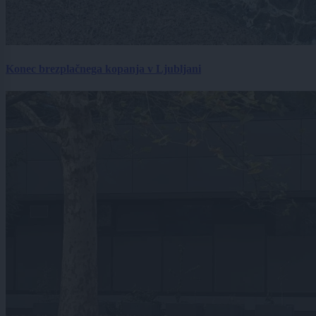
Konec brezplačnega kopanja v Ljubljani