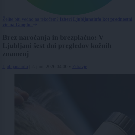
Želite biti vedno na tekočem?
Izberi Ljubljanainfo kot prednostni
vir na Googlu.
Brez naročanja in brezplačno: V
Ljubljani šest dni pregledov kožnih
znamenj
Ljubljanainfo
|
2. junij 2026 04:00
v
Zdravje