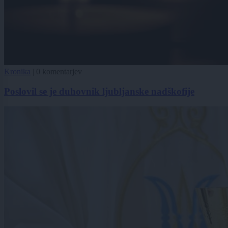
Kronika
|
0 komentarjev
Poslovil se je duhovnik ljubljanske nadškofije