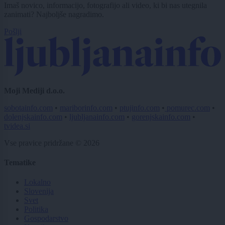
Imaš novico, informacijo, fotografijo ali video, ki bi nas utegnila
zanimati? Najboljše nagradimo.
Pošlji
Moji Mediji d.o.o.
sobotainfo.com
•
mariborinfo.com
•
ptujinfo.com
•
pomurec.com
•
dolenjskainfo.com
•
ljubljanainfo.com
•
gorenjskainfo.com
•
tvidea.si
Vse pravice pridržane © 2026
Tematike
Lokalno
Slovenija
Svet
Politika
Gospodarstvo