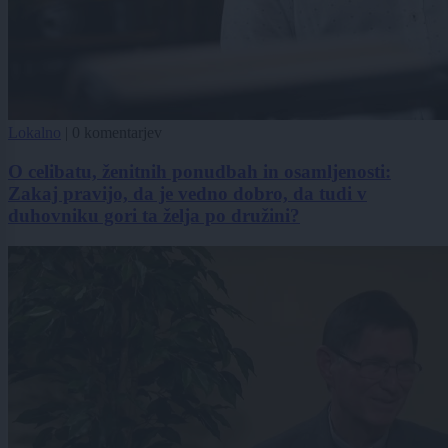
Lokalno
|
0 komentarjev
O celibatu, ženitnih ponudbah in osamljenosti:
Zakaj pravijo, da je vedno dobro, da tudi v
duhovniku gori ta želja po družini?