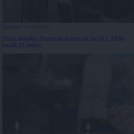
Slovenija
|
0 komentarjev
Hude obtožbe: Slovenski duhovnik naj bi v Afriki
posilil 50 dečkov