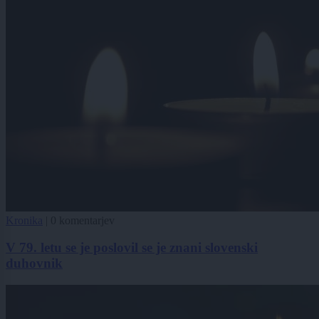
Kronika
|
0 komentarjev
V 79. letu se je poslovil se je znani slovenski
duhovnik