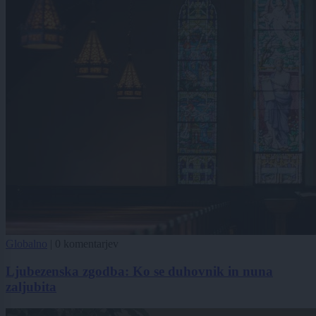
Globalno
|
0 komentarjev
Ljubezenska zgodba: Ko se duhovnik in nuna
zaljubita