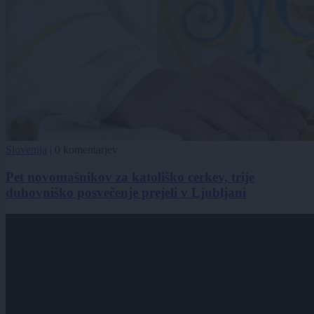
Slovenija
|
0 komentarjev
Pet novomašnikov za katoliško cerkev, trije
duhovniško posvečenje prejeli v Ljubljani