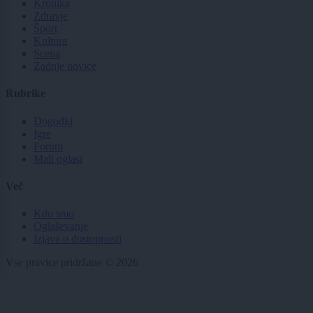
Kronika
Zdravje
Šport
Kultura
Scena
Zadnje novice
Rubrike
Dogodki
Igre
Forum
Mali oglasi
Več
Kdo smo
Oglaševanje
Izjava o dostopnosti
Vse pravice pridržane © 2026