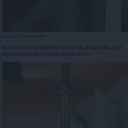
Kronika
|
0 komentarjev
Poslovil se je priljubljeni duhovnik in urednik, ki je
šest desetletij soustvarjal znano revijo