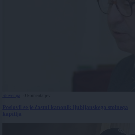
Slovenija
|
0 komentarjev
Poslovil se je častni kanonik ljubljanskega stolnega
kapitlja