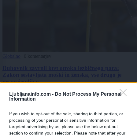
Globalno
|
0 komentarjev
Duhovnik zavrnil krst otroka lezbičnega para:
Zakon sestavljata moški in ženska, vse drugo je
nesprejemljivo
1
Ljubljanainfo.com -
Do Not Process My Personal
2
Information
If you wish to opt-out of the sale, sharing to third parties, or
processing of your personal or sensitive information for
Zadnje objavljeno
V živo
Lokalno
3 ure nazaj
targeted advertising by us, please use the below opt-out
section to confirm your selection. Please note that after your