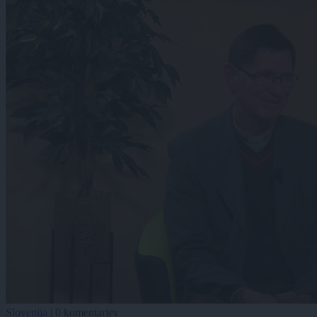
Slovenija
|
0 komentarjev