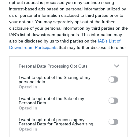
Pokop žrtev na Žalah dobiva konkretne obrise: Ministrstvo pripravilo
opt-out request is processed you may continue seeing
pravila, Janković ostaja proti lokaciji
interest-based ads based on personal information utilized by
us or personal information disclosed to third parties prior to
Scena
3 ure nazaj
your opt-out. You may separately opt-out of the further
disclosure of your personal information by third parties on the
Kamniški župan Matej Slapar v dvojni sreči: Rodili sta se mu hčerki
IAB’s list of downstream participants. This information may
Tinkara in Lara
also be disclosed by us to third parties on the
IAB’s List of
Prijavi se na cajtng
Lokalno
3 ure nazaj
Downstream Participants
that may further disclose it to other
third parties.
FOTO: »Je to res Ljubljana?« Prizor pri železniški postaji, ki ga turisti ne bi
smeli videti
Personal Data Processing Opt Outs
okolje
10 ur nazaj
I want to opt-out of the Sharing of my
personal data.
Opted In
Vročinski val je nevaren tudi za živali: tako jim lahko pomagate preživeti
I want to opt-out of the Sale of my
Slovenija
10 ur nazaj
Personal Data.
Opted In
Po prometni nesreči in govoricah o ustavni obtožbi: znano, kdo bi prevzel
naloge predsednice
I want to opt-out of processing my
Personal Data for Targeted Advertising.
Slovenija
11 ur nazaj
Opted In