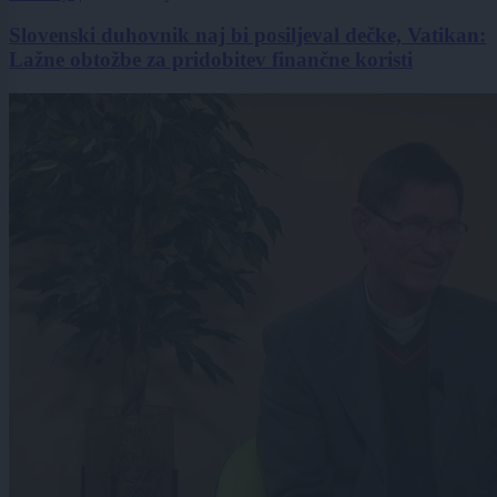
Slovenski duhovnik naj bi posiljeval dečke, Vatikan:
Lažne obtožbe za pridobitev finančne koristi