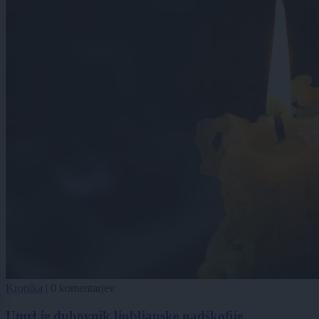
Kronika
|
0 komentarjev
Umrl je duhovnik ljubljanske nadškofije