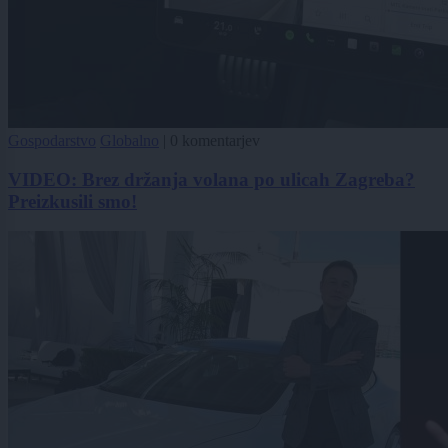
Gospodarstvo
Globalno
|
0 komentarjev
VIDEO: Brez držanja volana po ulicah Zagreba?
Preizkusili smo!