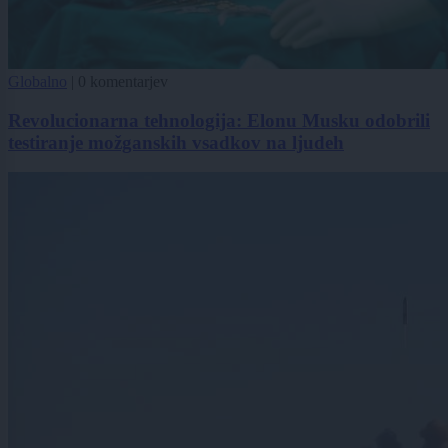
Globalno
|
0 komentarjev
Revolucionarna tehnologija: Elonu Musku odobrili
testiranje možganskih vsadkov na ljudeh