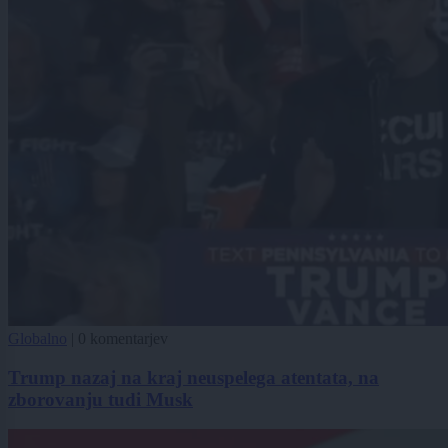
Globalno
|
0 komentarjev
Trump nazaj na kraj neuspelega atentata, na
zborovanju tudi Musk