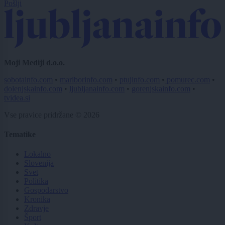
Pošlji
Moji Mediji d.o.o.
sobotainfo.com
•
mariborinfo.com
•
ptujinfo.com
•
pomurec.com
•
dolenjskainfo.com
•
ljubljanainfo.com
•
gorenjskainfo.com
•
tvidea.si
Vse pravice pridržane © 2026
Tematike
Lokalno
Slovenija
Svet
Politika
Gospodarstvo
Kronika
Zdravje
Šport