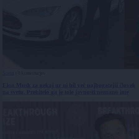
Scena
|
0 komentarjev
Elon Musk za nekaj ur ni bil več najbogatejši človek
na svetu. Prehitelo ga je tole javnosti neznano ime