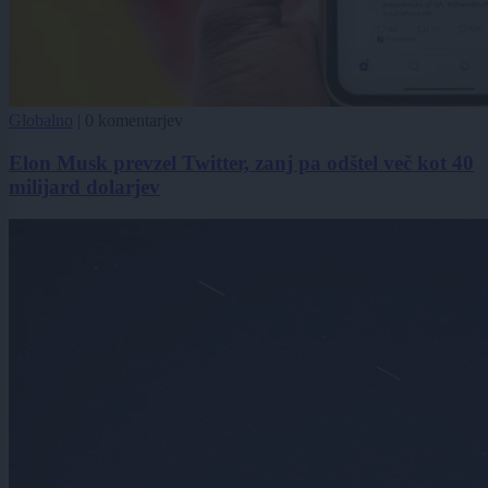
Globalno
|
0 komentarjev
Elon Musk prevzel Twitter, zanj pa odštel več kot 40
milijard dolarjev