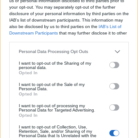
us or personal information disclosed to third parties prior to
Predsednica odgovorila na ugibanja: Objavila vse tri strani odpustnega
your opt-out. You may separately opt-out of the further
pisma
disclosure of your personal information by third parties on the
IAB’s list of downstream participants. This information may
okolje
eno uro nazaj
also be disclosed by us to third parties on the
IAB’s List of
Prijavi se na cajtng
Downstream Participants
that may further disclose it to other
Dež prihaja, vendar ne za vse: To so območja, kjer ga danes lahko
pričakujemo največ
third parties.
okolje
2 uri nazaj
Personal Data Processing Opt Outs
Dežja ni dovolj, vročina se vrača: Slovenijo čaka še vsaj deset dni sušnih
I want to opt-out of the Sharing of my
razmer
personal data.
Opted In
Kronika
2 uri nazaj
I want to opt-out of the Sale of my
Personal Data.
Tragičen razplet kolesarske nesreče: 78-letnik po padcu umrl v bolnišnici
Opted In
Lokalno
3 ure nazaj
I want to opt-out of processing my
Personal Data for Targeted Advertising.
Opted In
Vročina terja svoj davek: V UKC Ljubljana porast hudo poškodovanih, letos
že več kot 420 pristankov helikopterjev
I want to opt-out of Collection, Use,
Retention, Sale, and/or Sharing of my
Slovenija
3 ure nazaj
Personal Data that Is Unrelated with the