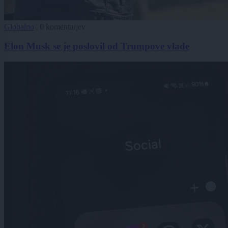
Globalno
|
0 komentarjev
Elon Musk se je poslovil od Trumpove vlade