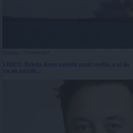
Globalno
|
0 komentarjev
VIDEO: Raketa danes poletela proti vesolju, a ni šlo
vse po načrtih ..