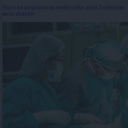
Slovo od prepoznavne modre ptice, pred Twitterjem
novo obdobje