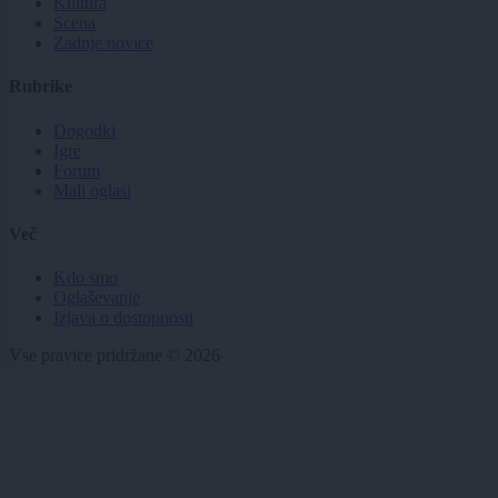
Kultura
Scena
Zadnje novice
Rubrike
Dogodki
Igre
Forum
Mali oglasi
Več
Kdo smo
Oglaševanje
Izjava o dostopnosti
Vse pravice pridržane © 2026