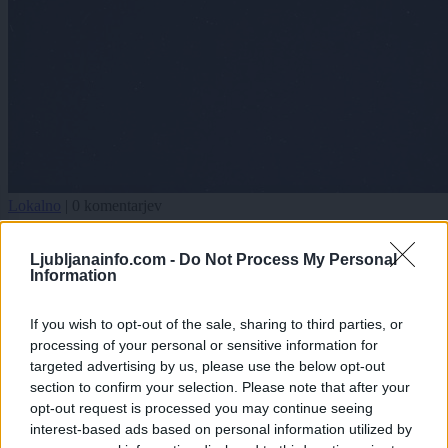
Lokalno
|
0 komentarjev
Številni na nebu opazili nenavadne, v vrsto
Ljubljanainfo.com -
Do Not Process My Personal
postavljene luči. Ste jih videli?
Information
Zadnje objavljeno
V živo
If you wish to opt-out of the sale, sharing to third parties, or
Lokalno
23 minut nazaj
processing of your personal or sensitive information for
targeted advertising by us, please use the below opt-out
Ljubljana avgusta spreminja železniški promet: Zaprti Kamniška in
Dolenjska proga, konec začasnih peronov
section to confirm your selection. Please note that after your
opt-out request is processed you may continue seeing
Politika
28 minut nazaj
interest-based ads based on personal information utilized by