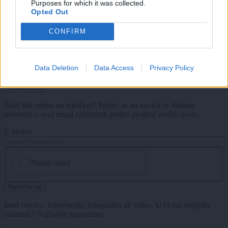
Purposes for which it was collected.
Konec brezplačne slovenščine za tujce? Vlada pripravlja pomembno
Opted Out
spremembo
CONFIRM
Slovenija
3 ure nazaj
FOTO: Bela štorklja letos podira rekorde: V Sloveniji jih še nikoli ni
gnezdilo toliko!
Data Deletion
Data Access
Privacy Policy
Prikaži več
Želiš biti vedno na tekočem? Prijavi se na novice in dvakrat
tedensko v svoj email nabiralnik prejmi pregled svežih novic.
E-naslov
CAPTCHA
Nisem robot
Naročite se
Imaš novico, informacijo, fotografijo ali video, ki bi nas utegnila
zanimati? Najboljše nagradimo.