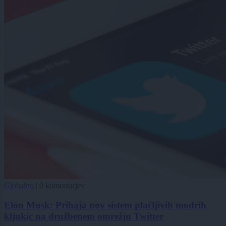
Globalno
|
0 komentarjev
Elon Musk: Prihaja nov sistem plačljivih modrih
kljukic na družbenem omrežju Twitter