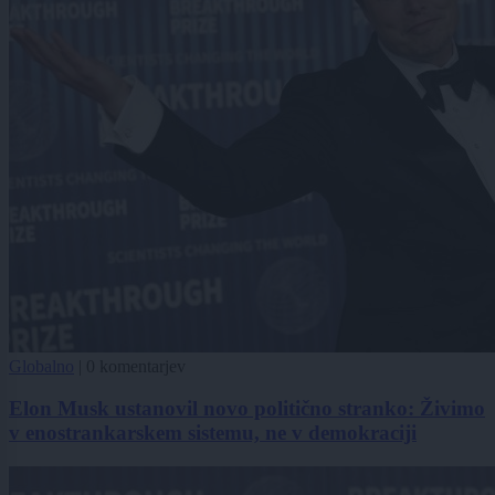
Globalno
|
0 komentarjev
Elon Musk ustanovil novo politično stranko: Živimo
v enostrankarskem sistemu, ne v demokraciji