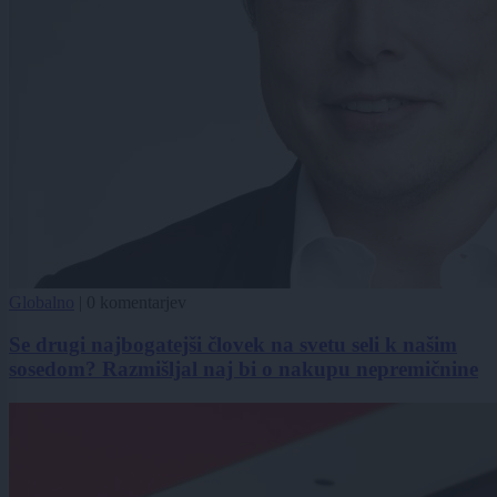
Globalno
|
0 komentarjev
Se drugi najbogatejši človek na svetu seli k našim
sosedom? Razmišljal naj bi o nakupu nepremičnine