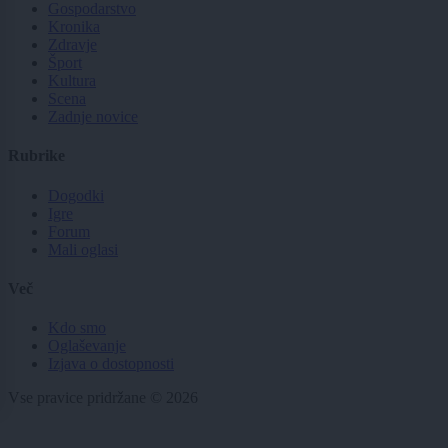
Gospodarstvo
Kronika
Zdravje
Šport
Kultura
Scena
Zadnje novice
Rubrike
Dogodki
Igre
Forum
Mali oglasi
Več
Kdo smo
Oglaševanje
Izjava o dostopnosti
Vse pravice pridržane © 2026