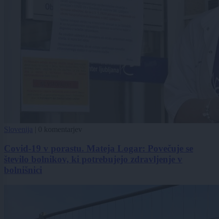
Slovenija
|
0 komentarjev
Covid-19 v porastu. Mateja Logar: Povečuje se
število bolnikov, ki potrebujejo zdravljenje v
bolnišnici