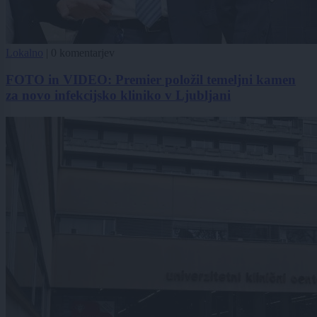
Lokalno
|
0 komentarjev
FOTO in VIDEO: Premier položil temeljni kamen
za novo infekcijsko kliniko v Ljubljani