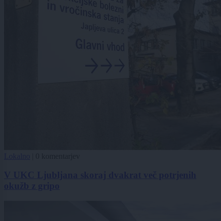
Lokalno
|
0 komentarjev
V UKC Ljubljana skoraj dvakrat več potrjenih
okužb z gripo