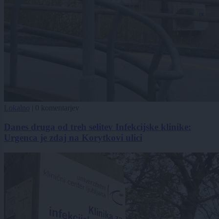
Lokalno
|
0 komentarjev
Danes druga od treh selitev Infekcijske klinike:
Urgenca je zdaj na Korytkovi ulici