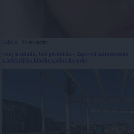
Lokalno
|
0 komentarjev
»Saj si mlada, boš prebolela.« Izpoved influencerke
z infekcijske klinike razburila splet