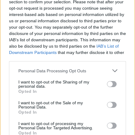
section to confirm your selection. Please note that after your
opt-out request is processed you may continue seeing
Pokop žrtev na Žalah dobiva konkretne obrise: Ministrstvo pripravilo
pravila, Janković ostaja proti lokaciji
interest-based ads based on personal information utilized by
us or personal information disclosed to third parties prior to
Scena
3 ure nazaj
your opt-out. You may separately opt-out of the further
disclosure of your personal information by third parties on the
Kamniški župan Matej Slapar v dvojni sreči: Rodili sta se mu hčerki
IAB’s list of downstream participants. This information may
Tinkara in Lara
also be disclosed by us to third parties on the
IAB’s List of
Prijavi se na cajtng
Downstream Participants
that may further disclose it to other
Lokalno
3 ure nazaj
third parties.
FOTO: »Je to res Ljubljana?« Prizor pri železniški postaji, ki ga turisti ne bi
smeli videti
Personal Data Processing Opt Outs
okolje
10 ur nazaj
I want to opt-out of the Sharing of my
personal data.
Opted In
Vročinski val je nevaren tudi za živali: tako jim lahko pomagate preživeti
I want to opt-out of the Sale of my
Slovenija
10 ur nazaj
Personal Data.
Opted In
Po prometni nesreči in govoricah o ustavni obtožbi: znano, kdo bi prevzel
naloge predsednice
I want to opt-out of processing my
Personal Data for Targeted Advertising.
Opted In
Slovenija
11 ur nazaj