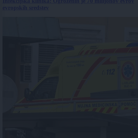
Infekcijska klinika: Ogroženih je 70 milijonov evrov
evropskih sredstev