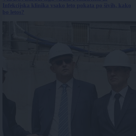
Infekcijska klinika vsako leto pokata po šivih, kako
bo letos?