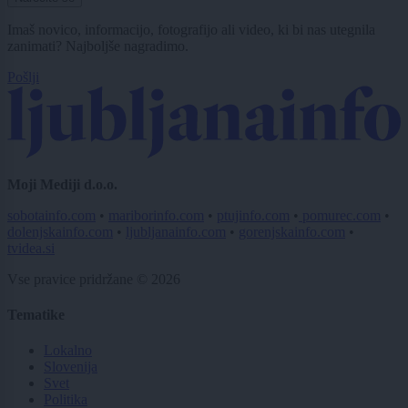
Imaš novico, informacijo, fotografijo ali video, ki bi nas utegnila
zanimati? Najboljše nagradimo.
Pošlji
Moji Mediji d.o.o.
sobotainfo.com
•
mariborinfo.com
•
ptujinfo.com
•
pomurec.com
•
dolenjskainfo.com
•
ljubljanainfo.com
•
gorenjskainfo.com
•
tvidea.si
Vse pravice pridržane © 2026
Tematike
Lokalno
Slovenija
Svet
Politika