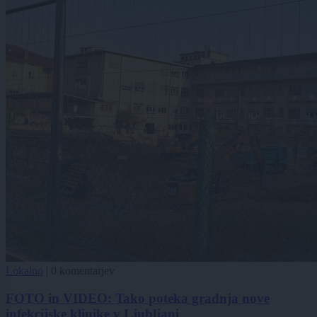
Lokalno
|
0 komentarjev
FOTO in VIDEO: Tako poteka gradnja nove
infekcijske klinike v Ljubljani