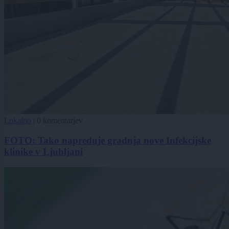
Lokalno
|
0 komentarjev
FOTO: Tako napreduje gradnja nove Infekcijske
klinike v Ljubljani