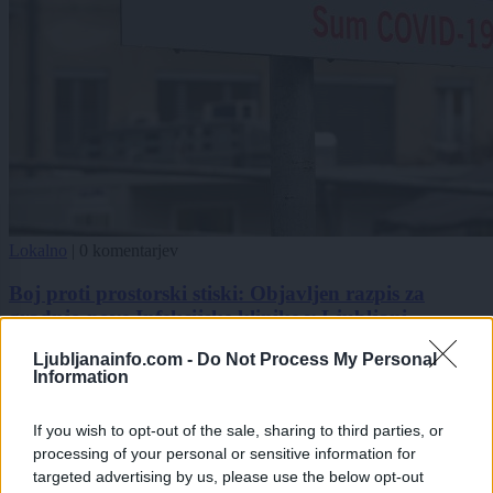
Lokalno
|
0 komentarjev
Boj proti prostorski stiski: Objavljen razpis za
gradnjo nove Infekcijske klinike v Ljubljani
Ljubljanainfo.com -
Do Not Process My Personal
1
Information
2
If you wish to opt-out of the sale, sharing to third parties, or
processing of your personal or sensitive information for
Zadnje objavljeno
V živo
targeted advertising by us, please use the below opt-out
Lokalno
3 ure nazaj