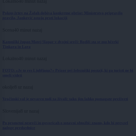
Lokalno
40 minut nazaj
Pokop žrtev na Žalah dobiva konkretne obrise: Ministrstvo pripravilo
pravila, Janković ostaja proti lokaciji
Scena
40 minut nazaj
Kamniški župan Matej Slapar v dvojni sreči: Rodili sta se mu hčerki
Tinkara in Lara
Lokalno
40 minut nazaj
FOTO: »Je to res Ljubljana?« Prizor pri železniški postaji, ki ga turisti ne bi
smeli videti
okolje
8 ur nazaj
Vročinski val je nevaren tudi za živali: tako jim lahko pomagate preživeti
Slovenija
8 ur nazaj
Po prometni nesreči in govoricah o ustavni obtožbi: znano, kdo bi prevzel
naloge predsednice