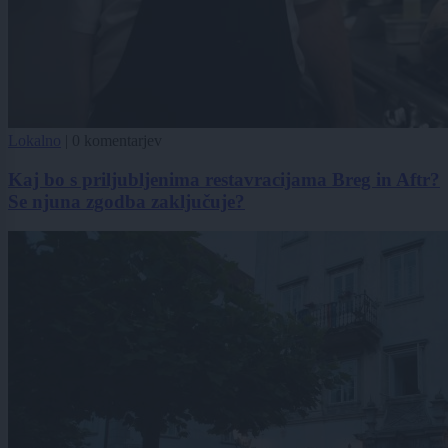
Lokalno
|
0 komentarjev
Kaj bo s priljubljenima restavracijama Breg in Aftr?
Se njuna zgodba zaključuje?