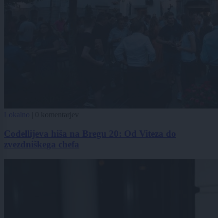
Lokalno
|
0 komentarjev
Codellijeva hiša na Bregu 20: Od Viteza do
zvezdniškega chefa