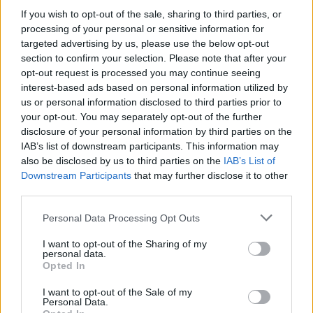
Naročite se
If you wish to opt-out of the sale, sharing to third parties, or
processing of your personal or sensitive information for
Imaš novico, informacijo, fotografijo ali video, ki bi nas utegnila
targeted advertising by us, please use the below opt-out
zanimati? Najboljše nagradimo.
section to confirm your selection. Please note that after your
Pošlji
opt-out request is processed you may continue seeing
interest-based ads based on personal information utilized by
us or personal information disclosed to third parties prior to
your opt-out. You may separately opt-out of the further
disclosure of your personal information by third parties on the
IAB’s list of downstream participants. This information may
Moji Mediji d.o.o.
also be disclosed by us to third parties on the
IAB’s List of
Prijavi se na cajtng
sobotainfo.com
•
mariborinfo.com
•
ptujinfo.com
•
pomurec.com
•
Downstream Participants
that may further disclose it to other
dolenjskainfo.com
•
ljubljanainfo.com
•
gorenjskainfo.com
•
third parties.
tvidea.si
Personal Data Processing Opt Outs
Vse pravice pridržane © 2026
I want to opt-out of the Sharing of my
Tematike
personal data.
Opted In
Lokalno
Slovenija
I want to opt-out of the Sale of my
Personal Data.
Svet