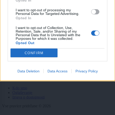
Opted In
Politika
Gospodarstvo
I want to opt-out of processing my
Kronika
Personal Data for Targeted Advertising.
Zdravje
Opted In
Šport
Kultura
I want to opt-out of Collection, Use,
Scena
Retention, Sale, and/or Sharing of my
Zadnje novice
Personal Data that Is Unrelated with the
Purposes for which it was collected.
Opted Out
Rubrike
CONFIRM
Dogodki
Igre
Forum
Mali oglasi
Data Deletion
Data Access
Privacy Policy
Več
Kdo smo
Oglaševanje
Izjava o dostopnosti
Vse pravice pridržane © 2026