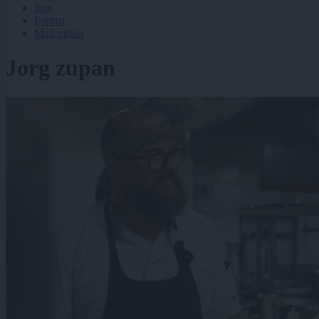
Igre
Forum
Mali oglasi
Jorg zupan